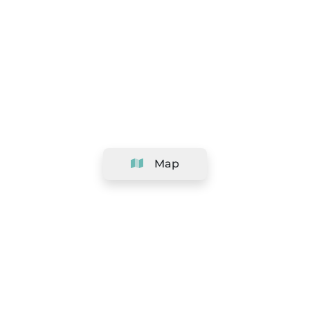
Map
Company
Support
Team
&
Careers