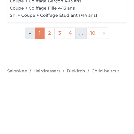
Coupe + Coiffage Garçon 4-13 ans
Coupe + Coiffage Fille 4-13 ans
Sh. + Coupe + Coiffage Étudiant (+14 ans)
«
1
2
3
4
...
10
»
Salonkee
Hairdressers
Diekirch
Child haircut