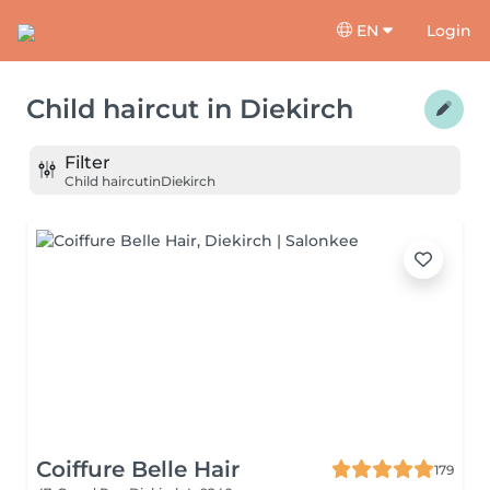
EN
Login
Child haircut
in
Diekirch
Filter
Child haircut
in
Diekirch
Coiffure Belle Hair
179