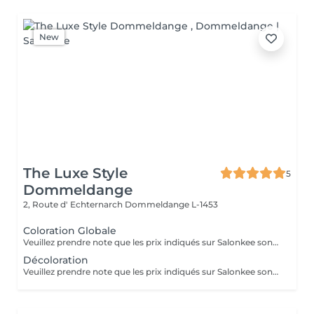
New
The Luxe Style
5
Dommeldange
2, Route d' Echternarch
Dommeldange L-1453
Coloration Globale
Veuillez prendre note que les prix indiqués sur Salonkee sont communiqués à titre informatif et s'entendent de base. Ces derniers sont susceptibles de varier selon le diagnostic réalisé à votre arrivée au salon et l'expertise du professionnel à qui vous confiez votre beauté. Dans tous les cas, un devis précis vous sera proposé et toutes réalisations de prestations seront effectuées avec votre accord. Un grand merci d'avance pour votre compréhension. Au plaisir de vous recevoir très vite.
Décoloration
Veuillez prendre note que les prix indiqués sur Salonkee sont communiqués à titre informatif et s'entendent de base. Ces derniers sont susceptibles de varier selon le diagnostic réalisé à votre arrivée au salon et l'expertise du professionnel à qui vous confiez votre beauté. Dans tous les cas, un devis précis vous sera proposé et toutes réalisations de prestations seront effectuées avec votre accord. Un grand merci d'avance pour votre compréhension. Au plaisir de vous recevoir très vite.