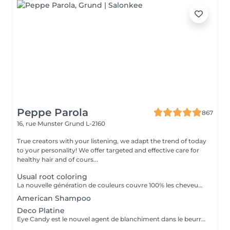
Peppe Parola
867
16, rue Munster
Grund L-2160
True creators with your listening, we adapt the trend of today
to your personality! We offer targeted and effective care for
healthy hair and of cours...
Usual root coloring
La nouvelle génération de couleurs couvre 100% les cheveux blancs, ce qui rend le traitement aussi naturel que possible car il ne contient ni ammoniaque, ni PPD (paraphénylènediamine), ni résorcine, ni paraben ni Nichel. L'ajout d'extrait de feuille de Baobab confère à la crème une grande valeur cosmétique, offrant protection, hydratation, brillance et douceur au toucher. Il contient également de l'huile d'argan, de l'huile de karité, de l'huile de pépins de raisin et de l'extrait de citron en remplacement de la paraffine. Ces composants d'origine végétale sont reconnus pour leur pouvoir hydratant, nourrissant et polissant exceptionnel.
American Shampoo
Deco Platine
Eye Candy est le nouvel agent de blanchiment dans le beurre à faible teneur en ammoniac, capable de garantir des résultats de blanchiment élevés sans attaquer ni endommager la structure du cheveu et avec une action délicate et protectrice sur la peau. Pendant les phases de décoloration, il protège les cheveux, leur donne force et vitalité, reconstruit et revitalise, tout en aidant à maintenir la structure capillaire compacte pendant tout le processus d'éclaircissement. Une formule innovante et efficace, un produit révolutionnaire au service du salon, en parfaite adéquation avec les tendances du moment, qui exigent souvent un éclairage extrême comme base des couleurs à la mode. Avec Eye Candy, vous pouvez décolorer les cheveux même à des rythmes soutenus en les laissant parfaitement intacts et vitaux!