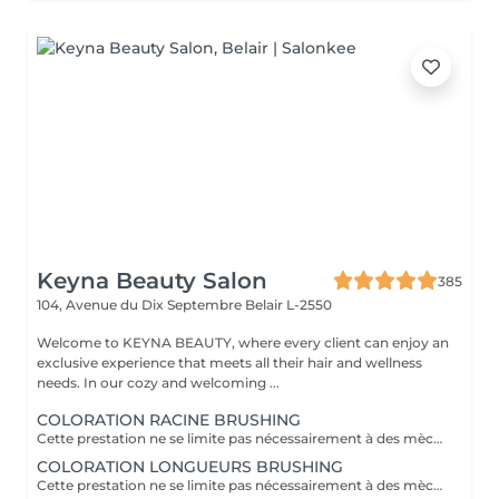
Keyna Beauty Salon
385
104, Avenue du Dix Septembre
Belair L-2550
Welcome to KEYNA BEAUTY, where every client can enjoy an
exclusive experience that meets all their hair and wellness
needs. In our cozy and welcoming ...
COLORATION RACINE BRUSHING
Cette prestation ne se limite pas nécessairement à des mèches ou à un balayage, mais comprends une coloration simples sur les racines. Pour toutes les colorations réalisées par le salon, si vous souhaitez bénéficier d'un soin intensif, veuillez le sélectionner dans la section "Soins", car cela sera considéré comme un supplément. Important: cheveux sans tresse ni noeuds à l'arrivée; tout noeuds ou tressage entraîne l'annulation et 50% de la prestation est retenu ou si le coiffeur a assez de temps pour vous les défaire un supplément s'appliquera . Ce que comprend la prestation - Consultation et diagnostic personnalisés des cheveux et de la couleur - Shampooing nourrissant - Masque nourrissant et hydratant - Soin sans rinçage - Brushing - Fixateur ou Serum Toute arrivée retardée de 15-30 minutes ou plus entraînera l'annulation automatique du rendez-vous.
COLORATION LONGUEURS BRUSHING
Cette prestation ne se limite pas nécessairement à des mèches ou à un balayage, mais comprends une coloration simples sur les racines. Pour toutes les colorations réalisées par le salon, si vous souhaitez bénéficier d'un soin intensif, veuillez le sélectionner dans la section "Soins", car cela sera considéré comme un supplément. Important: cheveux sans tresse ni noeuds à l'arrivée; tout noeuds ou tressage entraîne l'annulation et 50% de la prestation est retenu ou si le coiffeur a assez de temps pour vous les défaire un supplément s'appliquera . Ce que comprend la prestation - Consultation et diagnostic personnalisés des cheveux et de la couleur - Shampooing nourrissant - Masque nourrissant et hydratant - Soin sans rinçage - Brushing - Fixateur ou Serum Toute arrivée retardée de 15-30 minutes ou plus entraînera l'annulation automatique du rendez-vous.