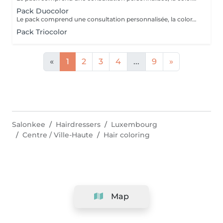
Pack Duocolor
Le pack comprend une consultation personnalisée, la coloration des racines et un coup de soleil avec les produits LOREAL PROFESSIONNEL , shampooing et conditionneur spécifiques REDKEN , le séchage et les produits de styling REDKEN Option Coupe : la coupe IGORANCE ( finition sur cheveux secs), le séchage et les produits de styling REDKEN * Tarifs à titre indicatifs à confirmer après la consultation personnalisée établit auprès de votre coiffeur/stylist/spécialiste * La direction se réserve le droit d’apporter des modifications pour le bon fonctionnement du salon
Pack Triocolor
«
1
2
3
4
...
9
»
Salonkee
Hairdressers
Luxembourg
Centre / Ville-Haute
Hair coloring
Map