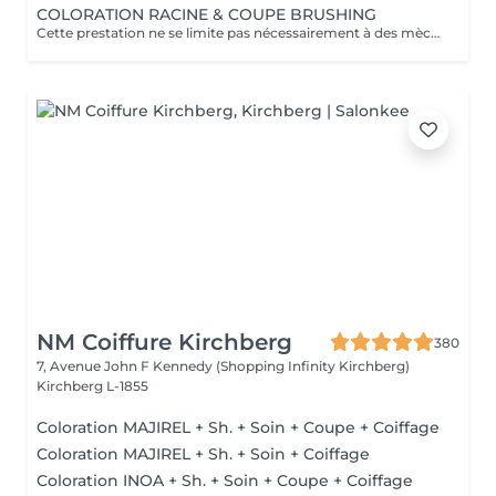
COLORATION RACINE & COUPE BRUSHING
Cette prestation ne se limite pas nécessairement à des mèches ou à un balayage, mais comprends une coloration simples sur les racines. Pour toutes les colorations réalisées par le salon, si vous souhaitez bénéficier d'un soin intensif, veuillez le sélectionner dans la section "Soins", car cela sera considéré comme un supplément. Important: cheveux sans tresse ni noeuds à l'arrivée; tout noeuds ou tressage entraîne l'annulation et 50% de la prestation est retenu ou si le coiffeur a assez de temps pour vous les défaire un supplément s'appliquera . Ce que comprend la prestation - Consultation et diagnostic personnalisés des cheveux de la couleur et la coupe - Shampooing nourrissant - Masque nourrissant et hydratant - Soin sans rinçage - Coupe et Brushing - Fixateur ou Serum Toute arrivée retardée de 15-30 minutes ou plus entraînera l'annulation automatique du rendez-vous.
NM Coiffure Kirchberg
380
7, Avenue John F Kennedy (Shopping Infinity Kirchberg)
Kirchberg L-1855
Coloration MAJIREL + Sh. + Soin + Coupe + Coiffage
Coloration MAJIREL + Sh. + Soin + Coiffage
Coloration INOA + Sh. + Soin + Coupe + Coiffage