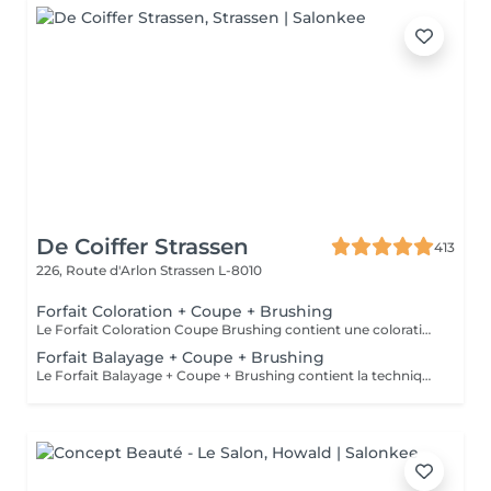
De Coiffer Strassen
413
226, Route d'Arlon
Strassen L-8010
Forfait Coloration + Coupe + Brushing
Le Forfait Coloration Coupe Brushing contient une coloration des racines et une coupe. Dépendant de la quantité de couleur utilisée ou de la longueur des cheveux le prix peut varier. (Veuillez sélectionner le Forfait Balayage au cas où vous souhaitez avoir des mèches ou un Balayage.) En cas de questions veuillez appeler au +352 26 35 02 89
Forfait Balayage + Coupe + Brushing
Le Forfait Balayage + Coupe + Brushing contient la technique Balayage, un coulage (pour donner le bon reflet au Balayage), Olaplex, une Coupe et un Brushing. Dépendant de la quantité de produit utilisée ou de la longueur des cheveux, le prix peut varier. En cas de questions veuillez appeler au +352 26 35 02 89.