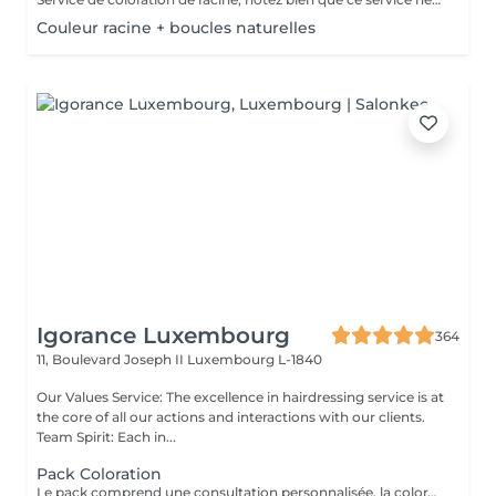
Couleur racine + boucles naturelles
Igorance Luxembourg
364
11, Boulevard Joseph II
Luxembourg L-1840
Our Values Service: The excellence in hairdressing service is at
the core of all our actions and interactions with our clients.
Team Spirit: Each in...
Pack Coloration
Le pack comprend une consultation personnalisée, la coloration des racines avec les produits L’OREAL PROFESSIONNEL , shampooing et conditionneur spécifiques REDKEN , le séchage et les produits de finitions REDKEN. Option Coupe : la coupe IGORANCE ( finition sur cheveux secs), le séchage et les produits de finitions REDKEN. * Tarifs à titre indicatifs à confirmer après la consultation personnalisée établit auprès de votre coiffeur/stylist/spécialiste * La direction se réserve le droit d’apporter des modifications pour le bon fonctionnement du salon