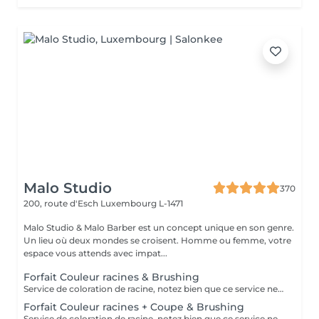
Malo Studio
370
200, route d'Esch
Luxembourg L-1471
Malo Studio & Malo Barber est un concept unique en son genre.
Un lieu où deux mondes se croisent. Homme ou femme, votre
espace vous attends avec impat...
Forfait Couleur racines & Brushing
Service de coloration de racine, notez bien que ce service ne permet pas d‘effectuer d’importants éclaircissements tel qu‘un balayage ou des mèches.
Forfait Couleur racines + Coupe & Brushing
Service de coloration de racine, notez bien que ce service ne permet pas d‘effectuer d’importants éclaircissements tel qu‘un balayage ou des mèches.