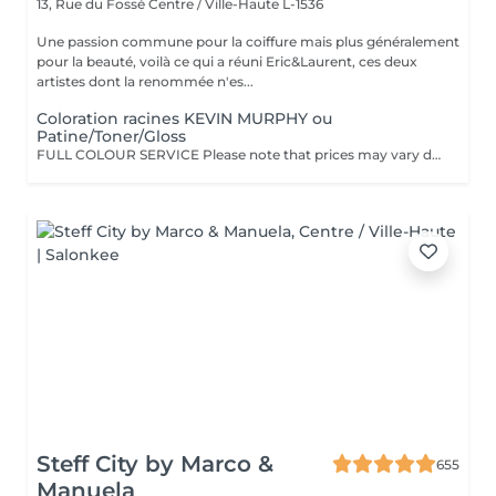
13, Rue du Fossé
Centre / Ville-Haute L-1536
Une passion commune pour la coiffure mais plus généralement
pour la beauté, voilà ce qui a réuni Eric&Laurent, ces deux
artistes dont la renommée n'es...
Coloration racines KEVIN MURPHY ou
Patine/Toner/Gloss
FULL COLOUR SERVICE Please note that prices may vary depending on hair length, hair density, additional product usage, and the complexity of the service. COLOR.ME by KEVIN.MURPHY Experience a luxurious colour service powered by COLOR.ME by KEVIN.MURPHY, a high-performance colour range designed to deliver exceptional results while respecting the integrity of the hair. Benefits: Ammonia-free, PPD-free, and paraben-free formula Enriched with Honey, Shea Butter, and Pomegranate for enhanced care and shine Provides up to 100% grey hair coverage Delivers rich, vibrant, and long-lasting colour results Leaves the hair soft, healthy, and radiant Cruelty-free and ethically developed A premium colouring experience that combines beautiful colour performance with advanced hair care technology.
Steff City by Marco &
655
Manuela