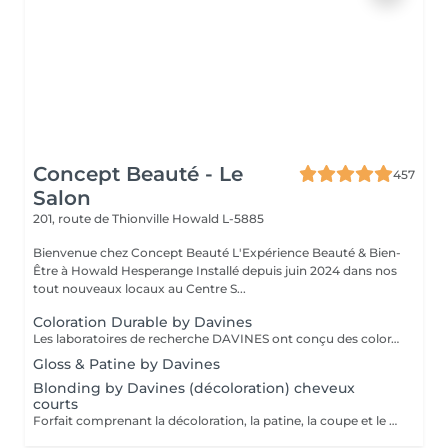
Concept Beauté - Le
457
Salon
201, route de Thionville
Howald L-5885
Bienvenue chez Concept Beauté L'Expérience Beauté & Bien-
Être à Howald Hesperange Installé depuis juin 2024 dans nos
tout nouveaux locaux au Centre S...
Coloration Durable by Davines
Les laboratoires de recherche DAVINES ont conçu des colorations innovantes qui renforcent la fibre capillaire, capable de créer encore plus d'éclat, d'éclaircir délicatement et selon votre besoin, de couvrir les cheveux blancs en douceur et durablement, avec une brillance riche en reflets et des résultats couleur dimensionnels. Nos services coloration Davines : - Mask, système de coloration permanente, tenue longue durée, couvrance parfaite des cheveux blancs - A New Color, système de coloration permanente sans ammoniaque. Couleur Davines Éclat, Soin & Respect du Cheveu La coloration Davines allie performance et respect de la fibre capillaire grâce à des formules enrichies en ingrédients naturels et durables. Que vous souhaitiez une couleur intense, un effet naturel ou un reflet subtil, nos experts vous conseillent pour un résultat sur mesure, lumineux et longue tenue. Pourquoi choisir la coloration Davines ? Formules douces pour un confort optimal Couleurs éclatantes et longue tenue grâce aux pigments de haute qualité Respect de la fibre capillaire avec des ingrédients nourrissants et protecteurs Adapté à toutes les envies : couverture des cheveux blancs, reflets naturels, couleurs intenses Déroulement du soin : 1 Diagnostic couleur pour définir la nuance idéale selon votre teint et votre base naturelle 2 Application de la coloration Davines avec une technique adaptée (racines, mèches, balayage) 3 Temps de pose optimisé pour garantir un résultat homogène et lumineux 4 Soin profond nourrissant pour préserver la douceur et la brillance des cheveux 5 Coiffage et révélation de la couleur pour sublimer votre nouvelle teinte Résultat : une couleur vibrante, brillante et pleine de vie, tout en douceur ! Entretien : Prolongez l'éclat de votre couleur avec les soins adaptés Davines recommandés par nos experts.
Gloss & Patine by Davines
Blonding by Davines (décoloration) cheveux
courts
Forfait comprenant la décoloration, la patine, la coupe et le styling. Un diagnostic personnalisé sera réalisé lors de la prestation.