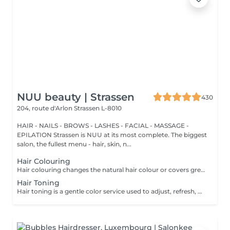
NUU beauty | Strassen
430
204, route d'Arlon
Strassen L-8010
HAIR - NAILS - BROWS - LASHES - FACIAL - MASSAGE -
EPILATION Strassen is NUU at its most complete. The biggest
salon, the fullest menu - hair, skin, n...
Hair Colouring
Hair colouring changes the natural hair colour or covers grey hair with one even shade. It is a good choice if you want a full color refresh, better coverage, or a new base color. The result usually lasts until the hair grows out and the roots need retouching. We recommend an allergy test before the service and aftercare with La Biosthétique professional products to help keep the color looking fresh for longer. All our colouring services use La Biosthétique products. La Biosthétique uses up to 90% of natural ingredients; it prioritises complete 360-degree care, with scalp health at the foundation of beautiful hair. We use Dyson Pro tools that protect your hair from excessive heat and deliver a sleek, polished finish. All brushes are sanitised with Sibel equipment, which effectively removes hair, product buildup, and impurities while reducing bacteria on the brush surface to maintain high hygiene standards for every client. For a more defined final look, a haircut can be added as an add-on. Simple, Moderate, Complex This grading reflects your hair's individual characteristics, such as texture, density, and length and is assessed by your hairdresser at the start of your visit. Not sure which to choose? We recommend booking Complex. The price will be adjusted after your consultation. Note: This is not related to the difficulty of service or timing.
Hair Toning
Hair toning is a gentle color service used to adjust, refresh, or soften the tone of the hair. It is often used after lightening to remove unwanted warm or yellow tones, or to make the color look more even and shiny. The result usually lasts for several weeks, depending on washing and hair care. We recommend an allergy test before the service and aftercare with La Biosthétique professional products to help maintain the tone for longer. All our colouring services use La Biosthétique products. La Biosthétique uses up to 90% of natural ingredients; it prioritises complete 360-degree care, with scalp health at the foundation of beautiful hair. We use Dyson Pro tools that protect your hair from excessive heat and deliver a sleek, polished finish. All brushes are sanitised with Sibel equipment, which effectively removes hair, product buildup, and impurities while reducing bacteria on the brush surface to maintain high hygiene standards for every client. For a more defined final look, a haircut can be added as an add-on. Simple, Moderate, Complex This grading reflects your hair's individual characteristics, such as texture, density, and length and is assessed by your hairdresser at the start of your visit. Not sure which to choose? We recommend booking Complex. The price will be adjusted after your consultation. Note: This is not related to the difficulty of service or timing.