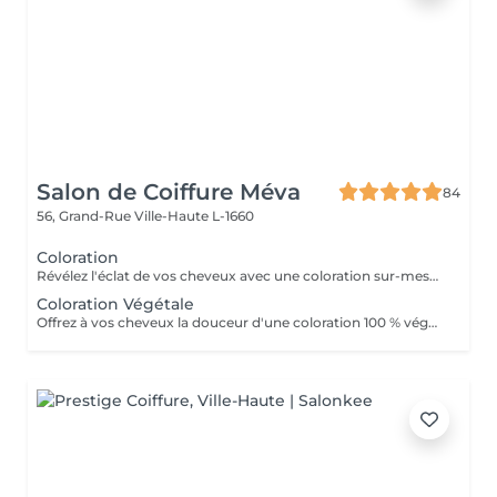
Salon de Coiffure Méva
84
56, Grand-Rue
Ville-Haute L-1660
Coloration
Révélez l'éclat de vos cheveux avec une coloration sur-mesure, adaptée à votre carnation et à votre style. Que vous souhaitiez raviver votre teinte naturelle, couvrir les cheveux blancs ou oser un changement plus audacieux, nous vous conseillons pour un résultat harmonieux et lumineux. Nous utilisons des produits professionnels de qualité pour garantir brillance, intensité et respect de la fibre capillaire.
Coloration Végétale
Offrez à vos cheveux la douceur d'une coloration 100 % végétale, élaborée exclusivement à partir de plantes tinctoriales. Sans ammoniaque, sans oxydant et sans produits chimiques agressifs, elle respecte la fibre capillaire tout en apportant brillance, force et volume. Idéale pour couvrir les cheveux blancs ou sublimer votre teinte naturelle, la coloration végétale enveloppe le cheveu et révèle des reflets profonds et lumineux, pour un résultat naturel et durable.