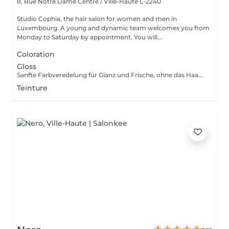
8, Rue Notre Dame
Centre / Ville-Haute L-2240
Studio Cophia, the hair salon for women and men in
Luxembourg. A young and dynamic team welcomes you from
Monday to Saturday by appointment. You will...
Coloration
Gloss
Sanfte Farbveredelung für Glanz und Frische, ohne das Haar zu belasten. Gentle color refinement for shine and freshness, without stressing the hair. Soin colorant léger pour éclat et fraîcheur, sans agresser les cheveux.
Teinture