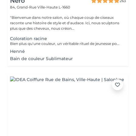
Nero
263
84, Grand-Rue
Ville-Haute L-1660
"Bienvenue dans notre salon, où chaque coup de ciseaux
raconte une histoire de style et d'audace. Ici, nous sculptons
plus que des cheveux, nous créon...
Coloration racine
Bien plus qu'une couleur, un véritable rituel de jeunesse pour vos cheveux. Enrichie en acide hyaluronique et certifiée avec des extraits de plantes apaisantes (Thé Vert, Calendula), la coloration Multi Complex traite la fibre capillaire pendant le processus de couleur. Elle offre une brillance miroir spectaculaire, une hydratation profonde et un confort absolu pour les cuirs chevelus les plus sensibles. Le choix idéal pour une chevelure douce, renforcée et lumineuse. Découvrez une couleur vibrante et d'une profondeur absolue. La formule classique haute performance Color-Ton de Tocco Magico est spécialement conçue pour garantir une couverture totale et parfaite des cheveux blancs, sans aucune transparence. Grâce à sa richesse en pigments purs, elle offre des reflets intenses, fidèles et une tenue longue durée exceptionnelle. Idéale pour les bruns profonds, les rouges vibrants et les bases impeccables
Henné
Bain de couleur Sublimateur