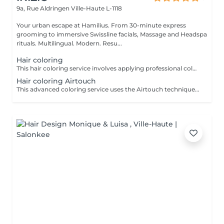
9a, Rue Aldringen
Ville-Haute L-1118
Your urban escape at Hamilius. From 30-minute express
grooming to immersive Swissline facials, Massage and Headspa
rituals. Multilingual. Modern. Resu...
Hair coloring
This hair coloring service involves applying professional color products from the renowned brand Davines to change, enhance, or refresh the hair color, ensuring vibrant and long-lasting results. Davines offers hair coloring products both with and without ammonia. Please choose from the following options. Note: This service includes shampoo and brushing. Should you wish to have a haircut to complete your look, please select a separate service option " Haircut women (additional to hair coloring/highlights)" from our service menu.
Hair coloring Airtouch
This advanced coloring service uses the Airtouch technique, where air from a blow dryer gently separates hair strands to create seamless, natural-looking color transitions. Professional Davines color products are then applied to achieve a soft, dimensional blend that enhances shine and movement. The result is a beautifully diffused effect with vibrant, long-lasting tones. Davines offers formulations both with and without ammonia to suit your preferences and hair needs. This service includes shampoo and brushing. To complete your look, you may select a separate service option “Haircut women (additional to hair coloring/highlights)” from our service menu.