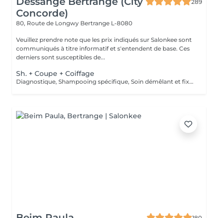
Dessange Bertrange (City
289
Concorde)
80, Route de Longwy
Bertrange L-8080
Veuillez prendre note que les prix indiqués sur Salonkee sont
communiqués à titre informatif et s'entendent de base. Ces
derniers sont susceptibles de...
Sh. + Coupe + Coiffage
Diagnostique, Shampooing spécifique, Soin démêlant et fixation inclus. Veuillez prendre note que les prix indiqués sur Salonkee sont communiqués à titre informatif et s'entendent de base. Ces derniers sont susceptibles de varier selon le diagnostic réalisé à votre arrivée au salon et l'expertise du professionnel à qui vous confiez votre beauté. Dans tous les cas, un devis précis vous sera proposé et toutes réalisations de prestations seront effectuées avec votre accord.
Beim Paula
180