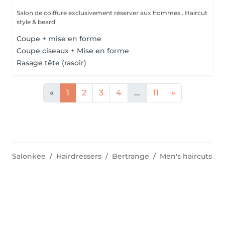
Salon de coiffure exclusivement réserver aux hommes . Haircut
style & beard
Coupe + mise en forme
Coupe ciseaux + Mise en forme
Rasage tête (rasoir)
«
1
2
3
4
...
11
»
Salonkee
Hairdressers
Bertrange
Men's haircuts