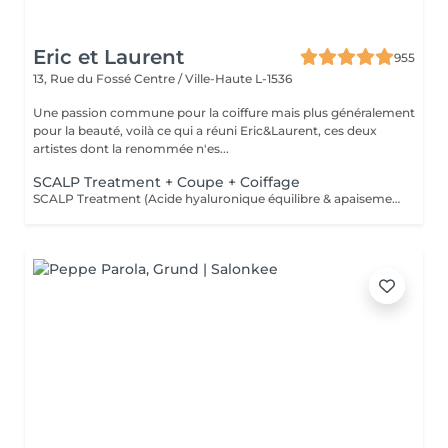
Eric et Laurent
955
13, Rue du Fossé
Centre / Ville-Haute L-1536
Une passion commune pour la coiffure mais plus généralement
pour la beauté, voilà ce qui a réuni Eric&Laurent, ces deux
artistes dont la renommée n'es...
SCALP Treatment + Coupe + Coiffage
SCALP Treatment (Acide hyaluronique équilibre & apaisement) Pour rééquilibrer et purifier le cuir chevelu. Idéal en cas de démangeaisons, pellicules, sécheresse ou excès de sébum. -Apaise le cuir chevelu -Purifie en douceur -Rééquilibre la barrière protectrice naturelle -Favorise un environnement sain pour la pousse