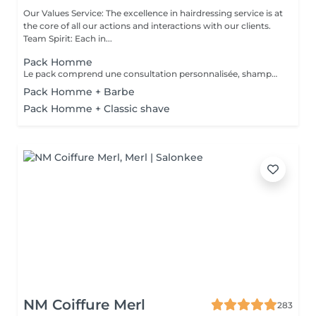
Our Values Service: The excellence in hairdressing service is at
the core of all our actions and interactions with our clients.
Team Spirit: Each in...
Pack Homme
Le pack comprend une consultation personnalisée, shampooing et conditionneur spécifiques REDKEN, la coupe IGORANCE (finitions sur cheveux secs ) et les produits de styling REDKEN * Tarifs à titre indicatifs à confirmer après la consultation personnalisée établit auprès de votre coiffeur/stylist/spécialiste * La direction se réserve le droit d’apporter des modifications pour le bon fonctionnement du salon
Pack Homme + Barbe
Pack Homme + Classic shave
NM Coiffure Merl
283