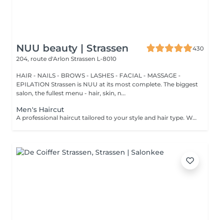
NUU beauty | Strassen
430
204, route d'Arlon
Strassen L-8010
HAIR - NAILS - BROWS - LASHES - FACIAL - MASSAGE -
EPILATION Strassen is NUU at its most complete. The biggest
salon, the fullest menu - hair, skin, n...
Men's Haircut
A professional haircut tailored to your style and hair type. We begin with a short consultation to discuss your expectations, followed by a gentle wash while you relax lying comfortably in our Maletti chair, a precise cut, and a smooth blow-dry. We use Dyson Pro tools that protect your hair from excessive heat and deliver a sleek, polished finish. LaBiosthétique care and styling products provide holistic care for hair and scalp, combining scientific research with carefully selected natural ingredients. All brushes are sanitised with Sibel equipment, which effectively removes hair, product buildup, and impurities while reducing bacteria on the brush surface to maintain high hygiene standards for every client.