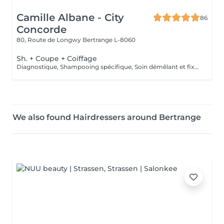
Camille Albane - City
86
Concorde
80, Route de Longwy
Bertrange L-8060
Sh. + Coupe + Coiffage
Diagnostique, Shampooing spécifique, Soin démêlant et fixation inclus. Veuillez prendre note que les prix indiqués sur Salonkee sont communiqués à titre informatif et s'entendent de base. Ces derniers sont susceptibles de varier selon le diagnostic réalisé à votre arrivée au salon et l'expertise du professionnel à qui vous confiez votre beauté. Dans tous les cas, un devis précis vous sera proposé et toutes réalisations de prestations seront effectuées avec votre accord.
We also found Hairdressers around Bertrange