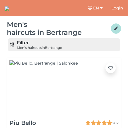
EN
Login
Men's
haircuts
in
Bertrange
Filter
Men's haircuts
in
Bertrange
Piu Bello
287