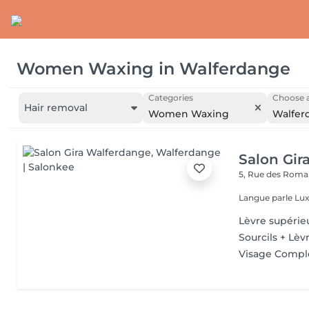
Women Waxing
in
Walferdange
Categories
Choose a
Hair removal
Women Waxing
Walfer
Salon Gir
5, Rue des Roma
Langue parle Lux
Lèvre supérie
Sourcils + Lèv
Visage Compl