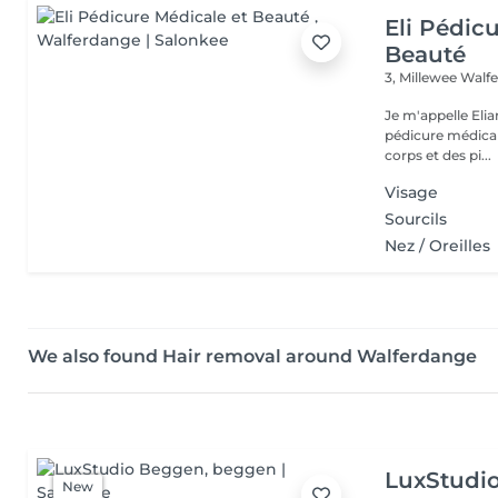
Eli Pédic
Beauté
3, Millewee
Walf
Je m'appelle Elia
pédicure médical
corps et des pi...
Visage
Sourcils
Nez / Oreilles
We also found Hair removal around Walferdange
LuxStudi
New