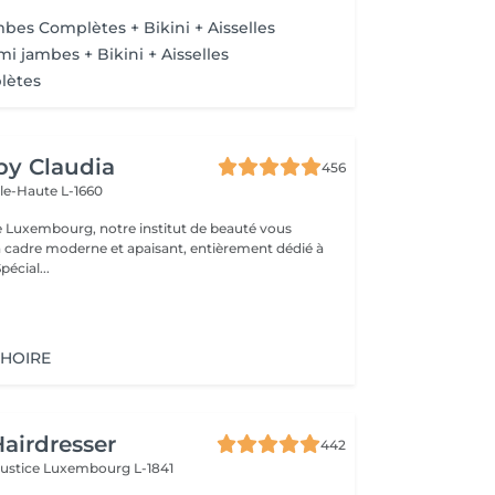
es Complètes + Bikini + Aisselles
 jambes + Bikini + Aisselles
lètes
 by Claudia
456
lle-Haute L-1660
e Luxembourg, notre institut de beauté vous
n cadre moderne et apaisant, entièrement dédié à
re bien-être. Spécial...
CHOIRE
airdresser
442
Justice
Luxembourg L-1841