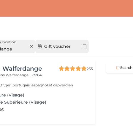
 location
Gift voucher
dange
a Walferdange
Search
255
ins
Walferdange L-7264
,fr,ger, portugais, espagnol et capverdien
ure (Visage)
re Supérieure (Visage)
et