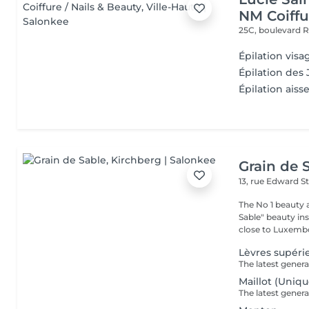
NM Coiffu
25C, boulevard 
Épilation visa
Épilation des
Épilation aisse
Grain de 
13, rue Edward S
The No 1 beauty 
Sable" beauty inst
close to Luxembo
Lèvres supéri
Maillot (Uni