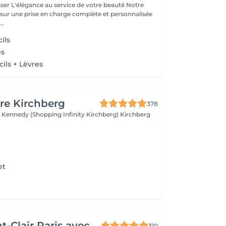
beauté Notre
 sur une prise en charge complète et personnalisée
..
ils
es
cils + Lèvres
re Kirchberg
378
 Kennedy (Shopping Infinity Kirchberg)
Kirchberg
et
t-Clair Paris avec
310