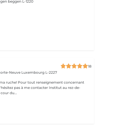
eggen
beggen L-1220
18
 Porte-Neuve
Luxembourg L-2227
ma ruche! Pour tout renseignement concernant
z pas à me contacter Institut au rez-de-
cour du...