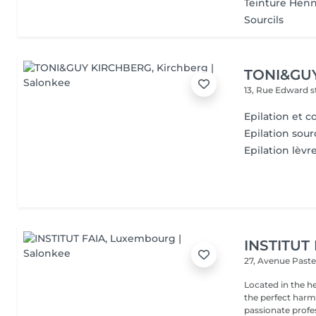
Teinture Henn
Sourcils
TONI&GU
13, Rue Edward 
Epilation et c
Epilation sourc
Epilation lèvr
INSTITUT
27, Avenue Past
Located in the h
the perfect harmony 
passionate profes