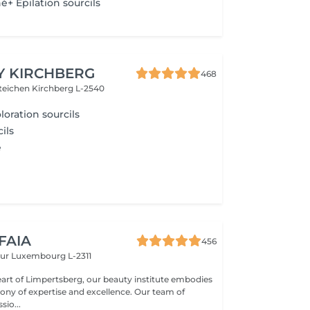
é+ Épilation sourcils
Y KIRCHBERG
468
steichen
Kirchberg L-2540
oloration sourcils
ils
e
 FAIA
456
eur
Luxembourg L-2311
eart of Limpertsberg, our beauty institute embodies
of expertise and excellence. Our team of
sio...