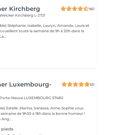
er Kirchberg
961
 Weicker
Kirchberg L-2721
ble) Stéphanie, Isabelle, Lauryn, Amanda, Laura et
ccueillent toute la semaine de 9h à 20h dans la
onne humeur ! La...
her Luxembourg-
611
a Porte-Neuve
LUXEMBOURG 57480
le) Estelle ,Marina, Vanessa, Anne-Sophie vous
la semaine de 9h30 à 18h dans la bonne humeur !
 Ang...
 pieds