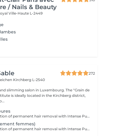
re / Nails & Beauty
Royal
Ville-Haute L-2449
ge
 Jambes
lles
Sable
272
teichen
Kirchberg L-2540
and slimming salon in Luxembourg. The "Grain de
itute is ideally located in the Kirchberg district,
...
eures
The latest generation of permanent hair removal with Intense Pulsed Light delivers impressive results for multiple skin types. The patented "In-motion" technology makes the treatment virtually painless.
quement femmes)
The latest generation of permanent hair removal with Intense Pulsed Light delivers impressive results for multiple skin types. The patented "In-motion" technology makes the treatment virtually painless.