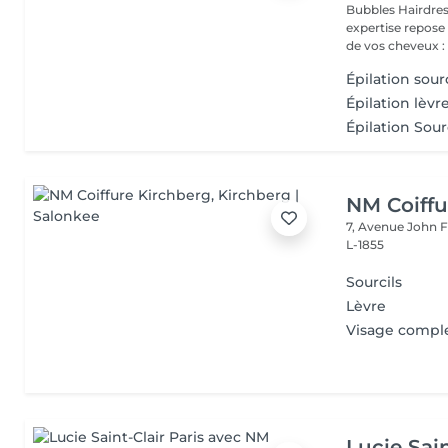
Bubbles Hairdresser L'élégance au service de votre 
expertise repose
de vos cheveux : .
Épilation sourc
Épilation lèvr
Épilation Sour
NM Coiffu
7, Avenue John F
L-1855
Sourcils
Lèvre
Visage compl
Lucie Sain