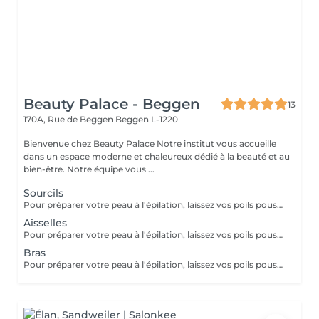
Beauty Palace - Beggen
13
170A, Rue de Beggen
Beggen L-1220
Bienvenue chez Beauty Palace Notre institut vous accueille
dans un espace moderne et chaleureux dédié à la beauté et au
bien-être. Notre équipe vous ...
Sourcils
Pour préparer votre peau à l'épilation, laissez vos poils pousser pendant au moins deux semaines après le dernier rasage pour assurer une longueur adéquate. Il est également recommandé, mais non indispensable, d'effectuer un gommage doux 24 heures avant la séance pour éliminer les cellules mortes et faciliter l'extraction des poils. Le jour de l'épilation, évitez d'appliquer des crèmes ou des huiles sur la zone concernée afin d'assurer une bonne adhérence de la cire. Enfin, protégez votre peau en évitant l'exposition au soleil ou les séances de bronzage, qui pourraient la rendre plus sensible et irritable.
Aisselles
Pour préparer votre peau à l'épilation, laissez vos poils pousser pendant au moins deux semaines après le dernier rasage pour assurer une longueur adéquate. Il est également recommandé, mais non indispensable, d'effectuer un gommage doux 24 heures avant la séance pour éliminer les cellules mortes et faciliter l'extraction des poils. Le jour de l'épilation, évitez d'appliquer des crèmes ou des huiles sur la zone concernée afin d'assurer une bonne adhérence de la cire. Enfin, protégez votre peau en évitant l'exposition au soleil ou les séances de bronzage, qui pourraient la rendre plus sensible et irritable.
Bras
Pour préparer votre peau à l'épilation, laissez vos poils pousser pendant au moins deux semaines après le dernier rasage pour assurer une longueur adéquate. Il est également recommandé, mais non indispensable, d'effectuer un gommage doux 24 heures avant la séance pour éliminer les cellules mortes et faciliter l'extraction des poils. Le jour de l'épilation, évitez d'appliquer des crèmes ou des huiles sur la zone concernée afin d'assurer une bonne adhérence de la cire. Enfin, protégez votre peau en évitant l'exposition au soleil ou les séances de bronzage, qui pourraient la rendre plus sensible et irritable.