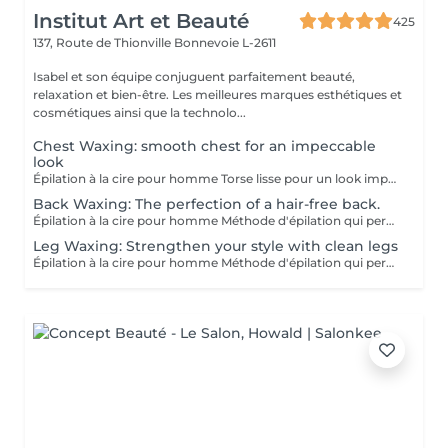
Institut Art et Beauté
425
137, Route de Thionville
Bonnevoie L-2611
Isabel et son équipe conjuguent parfaitement beauté,
relaxation et bien-être. Les meilleures marques esthétiques et
cosmétiques ainsi que la technolo...
Chest Waxing: smooth chest for an impeccable
look
Épilation à la cire pour homme Torse lisse pour un look impeccable. Méthode d'épilation qui permet l'élimination des poils de façon efficace. Les poils qui repoussent s'affinent et sont plus doux. Pour l'épilation masculine, nous utilisons la cire tiède pour la plupart des régions du corps et la cire chaude pour les régions plus sensibles (torse et parties intimes). Le post-épilatoire spécifique aux besoins de la peau des hommes est appliqué par la suite afin de minimiser l'apparition de petits boutons et de poils incarnés. Gardez à l'esprit qu'une exfoliation APRÈS l'épilation est la façon la plus efficace de minimiser ces effets indésirables.
Back Waxing: The perfection of a hair-free back.
Épilation à la cire pour homme Méthode d'épilation qui permet l'élimination des poils de façon efficace. Les poils qui repoussent s'affinent et sont plus doux. Pour l'épilation masculine, nous utilisons la cire tiède pour la plupart des régions du corps et la cire chaude pour les régions plus sensibles (torse et parties intimes). Le post-épilatoire spécifique aux besoins de la peau des hommes est appliqué par la suite afin de minimiser l'apparition de petits boutons et de poils incarnés. Gardez à l'esprit qu'une exfoliation APRÈS l'épilation est la façon la plus efficace de minimiser ces effets indésirables.
Leg Waxing: Strengthen your style with clean legs
Épilation à la cire pour homme Méthode d'épilation qui permet l'élimination des poils de façon efficace. Les poils qui repoussent s'affinent et sont plus doux. Pour l'épilation masculine, nous utilisons la cire tiède pour la plupart des régions du corps et la cire chaude pour les régions plus sensibles (torse et parties intimes). Le post-épilatoire spécifique aux besoins de la peau des hommes est appliqué par la suite afin de minimiser l'apparition de petits boutons et de poils incarnés. Gardez à l'esprit qu'une exfoliation APRÈS l'épilation est la façon la plus efficace de minimiser ces effets indésirables.