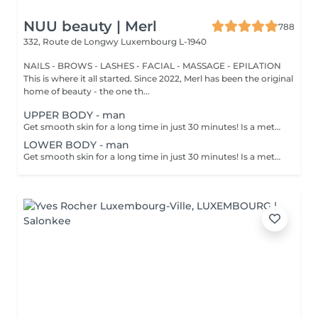
NUU beauty | Merl
788
332, Route de Longwy
Luxembourg L-1940
NAILS - BROWS - LASHES - FACIAL - MASSAGE - EPILATION
This is where it all started. Since 2022, Merl has been the original
home of beauty - the one th...
UPPER BODY - man
Get smooth skin for a long time in just 30 minutes! Is a method of hair removal when your hair is pulled out with warm wax with the hair follicle. How is wax epilation done? - preparation is performed - wax is applied - depilation is performed - wax residue is removed Age restrictions: recommended to do from 14 years. Post procedure recommendations: do not take hot bath, do not visit sauna, do not swim in the pool for 12 hours after the procedure - it can cause irritation. Frequency: once in 4 weeks.
LOWER BODY - man
Get smooth skin for a long time in just 30 minutes! Is a method of hair removal when your hair is pulled out with warm wax with the hair follicle. How is wax epilation done? - preparation is performed - wax is applied - depilation is performed - wax residue is removed Age restrictions: recommended to do from 14 years. Post procedure recommendations: do not take hot bath, do not visit sauna, do not swim in the pool for 12 hours after the procedure - it can cause irritation. Frequency: once in 4 weeks.