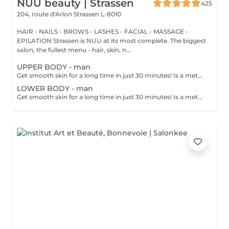
NUU beauty | Strassen
425
204, route d'Arlon
Strassen L-8010
HAIR - NAILS - BROWS - LASHES - FACIAL - MASSAGE -
EPILATION Strassen is NUU at its most complete. The biggest
salon, the fullest menu - hair, skin, n...
UPPER BODY - man
Get smooth skin for a long time in just 30 minutes! Is a method of hair removal when your hair is pulled out with warm wax with the hair follicle. How is wax epilation done? - preparation is performed - wax is applied - depilation is performed - wax residue is removed Age restrictions: recommended to do from 14 years. Post procedure recommendations: do not take hot bath, do not visit sauna, do not swim in the pool for 12 hours after the procedure - it can cause irritation. Frequency: once in 4 weeks.
LOWER BODY - man
Get smooth skin for a long time in just 30 minutes! Is a method of hair removal when your hair is pulled out with warm wax with the hair follicle. How is wax epilation done? - preparation is performed - wax is applied - depilation is performed - wax residue is removed Age restrictions: recommended to do from 14 years. Post procedure recommendations: do not take hot bath, do not visit sauna, do not swim in the pool for 12 hours after the procedure - it can cause irritation. Frequency: once in 4 weeks.