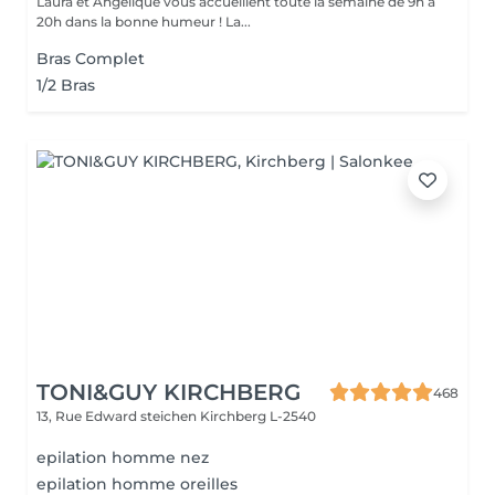
Laura et Angélique vous accueillent toute la semaine de 9h à
20h dans la bonne humeur ! La...
Bras Complet
1/2 Bras
TONI&GUY KIRCHBERG
468
13, Rue Edward steichen
Kirchberg L-2540
epilation homme nez
epilation homme oreilles