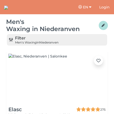
EN
Login
Men's
Waxing
in
Niederanven
Filter
Men's Waxing
in
Niederanven
Elasc
275