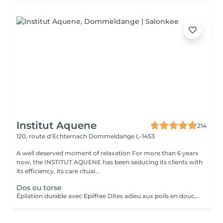
Institut Aquene
214
120, route d'Echternach
Dommeldange L-1453
A well deserved moment of relaxation For more than 6 years
now, the INSTITUT AQUENE has been seducing its clients with
its efficiency, its care ritual...
Dos ou torse
Épilation durable avec Epilfree Dites adieu aux poils en douceur Découvrez Epilfree, une méthode révolutionnaire qui permet de réduire durablement la pilosité, sans laser ni contrainte. Après une épilation à la cire, une solution spécifique est appliquée pour agir directement à la racine du poil et ralentir sa repousse séance après séance. Pourquoi choisir Epilfree ? Efficace sur tous les types de poils (clairs, foncés, fins, épais) Adapté à toutes les couleurs de peau Sans aucune restriction au soleil (idéal toute l'année, même en été ) Compatible sur les zones tatouées Réduction progressive et durable de la repousse Moins de poils incarnés, peau plus douce Résultats visibles rapidement Dès les premières séances : Le poil repousse plus lentement Il devient plus fin et plus clair Les zones s'éclaircissent et s'adoucissent Pour un résultat optimal, une cure est recommandée.