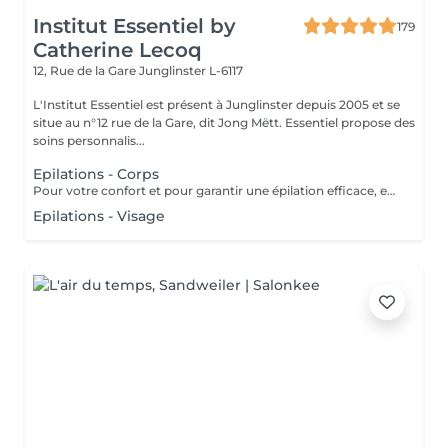
Institut Essentiel by
179
Catherine Lecoq
12, Rue de la Gare
Junglinster L-6117
L'Institut Essentiel est présent à Junglinster depuis 2005 et se
situe au n°12 rue de la Gare, dit Jong Mëtt. Essentiel propose des
soins personnalis...
Epilations - Corps
Pour votre confort et pour garantir une épilation efficace, en cas de poils longs, nous vous conseillons de tondre vos poils à 1/2 cm avant votre épilation. Ne pas appliquer de soin hydratant 12 heures avant votre rendez-vous (pour garantir adhérence de la cire) Merci pour votre compréhension.
Epilations - Visage