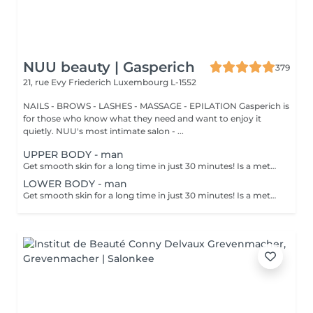
NUU beauty | Gasperich
379
21, rue Evy Friederich
Luxembourg L-1552
NAILS - BROWS - LASHES - MASSAGE - EPILATION Gasperich is
for those who know what they need and want to enjoy it
quietly. NUU's most intimate salon - ...
UPPER BODY - man
Get smooth skin for a long time in just 30 minutes! Is a method of hair removal when your hair is pulled out with warm wax with the hair follicle. How is wax epilation done? - preparation is performed - wax is applied - depilation is performed - wax residue is removed Age restrictions: recommended to do from 14 years. Post procedure recommendations: do not take hot bath, do not visit sauna, do not swim in the pool for 12 hours after the procedure - it can cause irritation. Frequency: once in 4 weeks.
LOWER BODY - man
Get smooth skin for a long time in just 30 minutes! Is a method of hair removal when your hair is pulled out with warm wax with the hair follicle. How is wax epilation done? - preparation is performed - wax is applied - depilation is performed - wax residue is removed Age restrictions: recommended to do from 14 years. Post procedure recommendations: do not take hot bath, do not visit sauna, do not swim in the pool for 12 hours after the procedure - it can cause irritation. Frequency: once in 4 weeks.