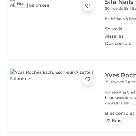
Sila Nails
Neu
20, rue du Brill
Es
Sourcils
Aisselles
Dos complet
Yves Roc
79, Rue de l`Alz
Amélie,Ana Crist
heureuses de vou
de 9h30 à 18h . L..
Bras complet
1/2 Bras