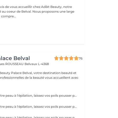
s de vous accueillir chez Adikt Beauty, notre
de Belval. Nous proposons une large
 compre...
lace Belval
76
cques ROUSSEAU
Belvaux L-4368
eauty Palace Belval, votre destination beauté et
professionnelles de la beauté vous accueillent avec
Pour préparer votre peau à l'épilation, laissez vos poils pousser pendant au moins deux semaines après le dernier rasage pour assurer une longueur adéquate. Il est également recommandé, mais non indispensable, d'effectuer un gommage doux 24 heures avant la séance pour éliminer les cellules mortes et faciliter l'extraction des poils. Le jour de l'épilation, évitez d'appliquer des crèmes ou des huiles sur la zone concernée afin d'assurer une bonne adhérence de la cire. Enfin, protégez votre peau en évitant l'exposition au soleil ou les séances de bronzage, qui pourraient la rendre plus sensible et irritable.
Pour préparer votre peau à l'épilation, laissez vos poils pousser pendant au moins deux semaines après le dernier rasage pour assurer une longueur adéquate. Il est également recommandé, mais non indispensable, d'effectuer un gommage doux 24 heures avant la séance pour éliminer les cellules mortes et faciliter l'extraction des poils. Le jour de l'épilation, évitez d'appliquer des crèmes ou des huiles sur la zone concernée afin d'assurer une bonne adhérence de la cire. Enfin, protégez votre peau en évitant l'exposition au soleil ou les séances de bronzage, qui pourraient la rendre plus sensible et irritable.
Pour préparer votre peau à l'épilation, laissez vos poils pousser pendant au moins deux semaines après le dernier rasage pour assurer une longueur adéquate. Il est également recommandé, mais non indispensable, d'effectuer un gommage doux 24 heures avant la séance pour éliminer les cellules mortes et faciliter l'extraction des poils. Le jour de l'épilation, évitez d'appliquer des crèmes ou des huiles sur la zone concernée afin d'assurer une bonne adhérence de la cire. Enfin, protégez votre peau en évitant l'exposition au soleil ou les séances de bronzage, qui pourraient la rendre plus sensible et irritable.