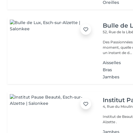
Oreilles
Bulle de 
52, Rue de la Lib
Des Passionnées 
moment, quelle q
un instant de d...
Aisselles
Bras
Jambes
Institut 
4, Rue du Mouli
Institut de Beauté Situé au coeur de la ville depuis 2001 à Es
Alzette .
Jambes