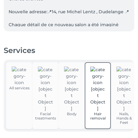
Nouvelle adresse:📍14, rue Michel Lentz , Dudelange 📍

Chaque détail de ce nouveau salon a été imaginé 
avec amour pour que chaque visite soit un moment 
de détente, de beauté… et de bonheur partagé.

J’ai hâte de vous y retrouver et de continuer à 
Services
prendre soin de vous dans ce nouveau chapitre !

Ps: nous n’acceptons payement par carte , seulement 
liquide ou payconiq.

À très bientôt,

All services
Angela Rodrigues 
Facial
Body
Hair
Nails,
treatments
removal
Hands &
Feet