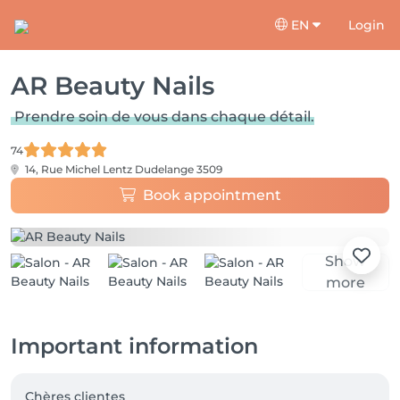
EN
Login
AR Beauty Nails
Prendre soin de vous dans chaque détail.
74
14, Rue Michel Lentz
Dudelange 3509
Book appointment
Show
more
Important information
Chères clientes 
