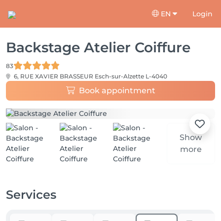
EN
Login
Backstage Atelier Coiffure
83
6, RUE XAVIER BRASSEUR
Esch-sur-Alzette L-4040
Book appointment
Show
more
Services