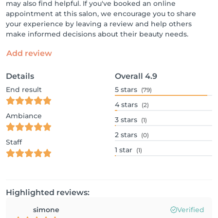
may also find helpful. If you've booked an online
appointment at this salon, we encourage you to share
your experience by leaving a review and help others
make informed decisions about their beauty needs.
Add review
Details
Overall
4.9
End result
5
stars
(79)
4
stars
(2)
Ambiance
3
stars
(1)
2
stars
(0)
Staff
1
star
(1)
Highlighted reviews:
simone
Verified