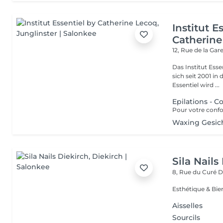
Institut E
Catherine
12, Rue de la Gar
Das Institut Esse
sich seit 2001 in
Essentiel wird ...
Epilations - C
Waxing Gesic
Sila Nails
8, Rue du Curé
D
Aisselles
Sourcils