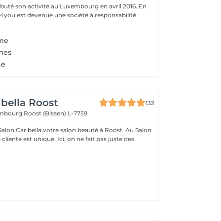
uté son activité au Luxembourg en avril 2016. En
ty4you est devenue une société à responsabilité
mme
mes
ne
ibella Roost
132
xembourg
Roost (Bissen) L-7759
n Caribella,votre salon beauté à Roost. Au Salon
nique. Ici, on ne fait pas juste des