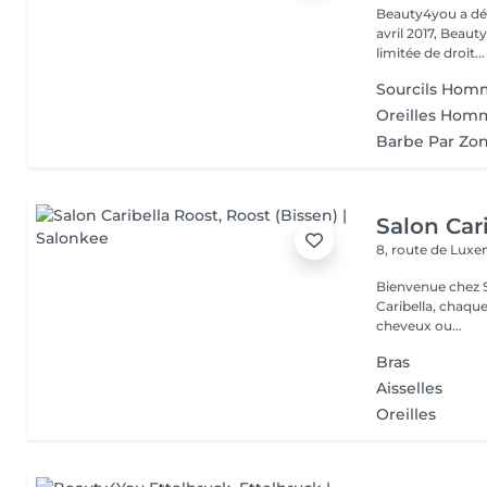
Beauty4you a déb
avril 2017, Beau
limitée de droit...
Sourcils Ho
Oreilles Hom
Barbe Par Zo
Salon Car
8, route de Lu
Bienvenue chez Salo
Caribella, chaque cliente est u
cheveux ou...
Bras
Aisselles
Oreilles