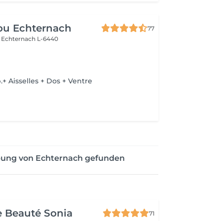
ou Echternach
77
e
Echternach L-6440
e
 Aisselles + Dos + Ventre
bung von Echternach gefunden
de Beauté Sonia
71