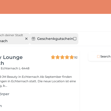
ch deiner Stadt
Geschenkgutschein
nach
y Lounge
Search
92
ch
l
Echternach L-6448
inden
ernach statt. Die neue Location ist eine
 b...
örper
n