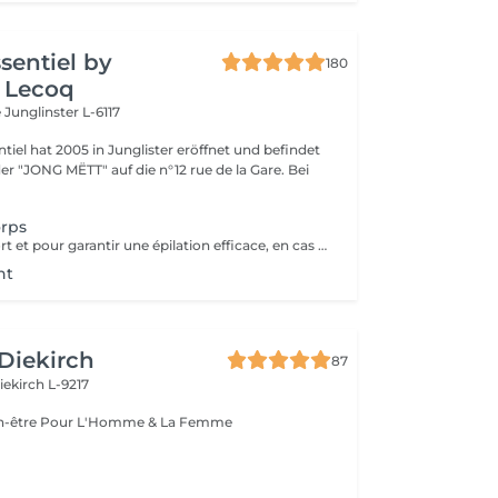
ssentiel by
180
 Lecoq
e
Junglinster L-6117
ntiel hat 2005 in Junglister eröffnet und befindet
 der "JONG MËTT" auf die n°12 rue de la Gare. Bei
orps
Pour votre confort et pour garantir une épilation efficace, en cas de poils longs, nous vous conseillons de tondre vos poils à 1/2 cm avant votre épilation. Ne pas appliquer de soin hydratant 12 heures avant votre rendez-vous (pour garantir adhérence de la cire) Merci pour votre compréhension.
ht
 Diekirch
87
iekirch L-9217
Esthétique & Bien-être Pour L'Homme & La Femme