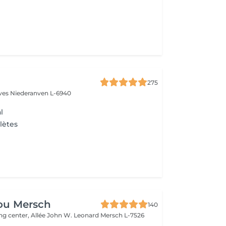
275
èves
Niederanven L-6940
l
lètes
ou Mersch
140
ng center, Allée John W. Leonard
Mersch L-7526