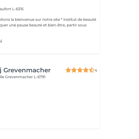
aufort L-6315
ons la bienvenue sur notre site * institut de beauté
ni
aj Grevenmacher
4
lle
Grevenmacher L-6791