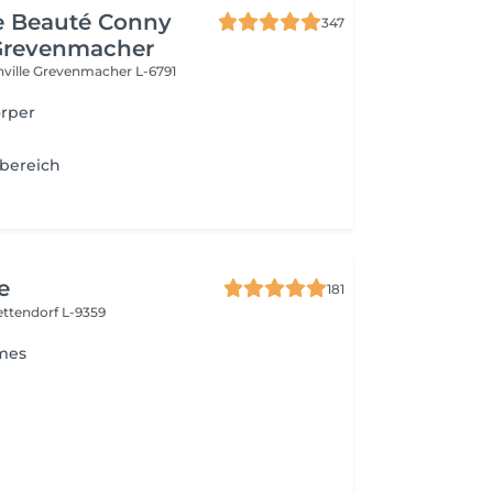
de Beauté Conny
347
Grevenmacher
nville
Grevenmacher L-6791
örper
hbereich
e
181
ettendorf L-9359
mes