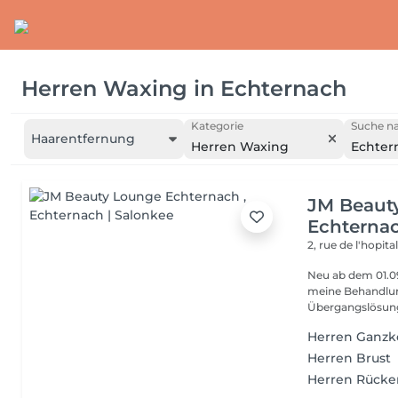
Herren Waxing
in
Echternach
Kategorie
Suche na
Haarentfernung
Herren Waxing
Echter
JM Beaut
Echterna
2, rue de l'hopita
Neu ab dem 01.09 JM Beauty in Echternach Ab September f
meine Behandlungen in Echt
Übergangslösung,
Herren Ganzk
Herren Brust
Herren Rücke