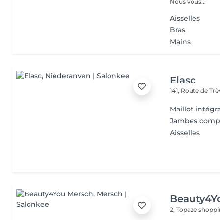
Nous vous...
Aisselles
Bras
Mains
Elasc
141, Route de Tr
Maillot intégra
Jambes comp
Aisselles
Beauty4Y
2, Topaze shoppi