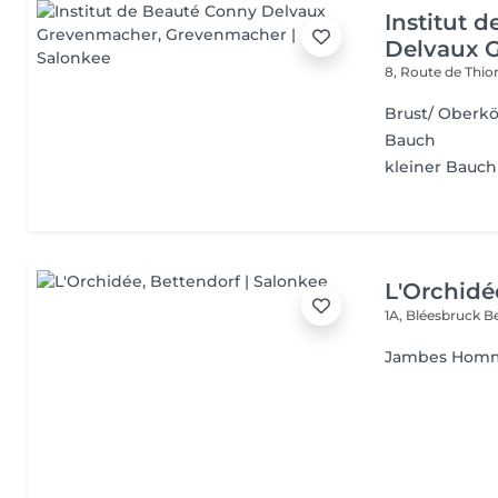
Institut 
Delvaux 
8, Route de Thio
Brust/ Oberk
Bauch
kleiner Bauc
L'Orchidé
1A, Bléesbruck
B
Jambes Hom