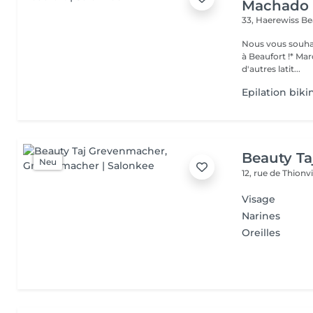
Machado
33, Haerewiss
Be
Nous vous souhait
à Beaufort !* Marquer une pause beauté et bien-être, partir sous
d'autres latit...
Epilation biki
Beauty T
Neu
12, rue de Thionvi
Visage
Narines
Oreilles