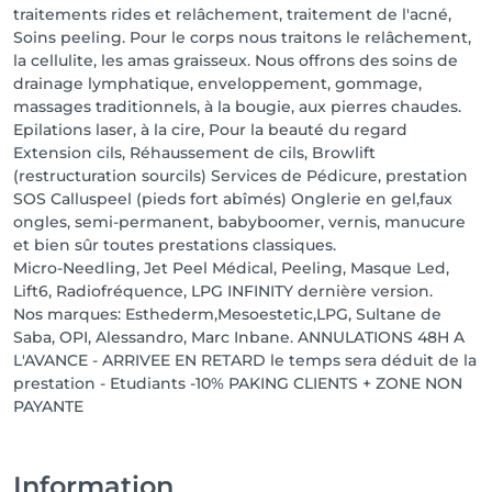
traitements rides et relâchement, traitement de l'acné,
Soins peeling. Pour le corps nous traitons le relâchement,
la cellulite, les amas graisseux. Nous offrons des soins de
drainage lymphatique, enveloppement, gommage,
massages traditionnels, à la bougie, aux pierres chaudes.
Epilations laser, à la cire, Pour la beauté du regard
Extension cils, Réhaussement de cils, Browlift
(restructuration sourcils) Services de Pédicure, prestation
SOS Calluspeel (pieds fort abîmés) Onglerie en gel,faux
ongles, semi-permanent, babyboomer, vernis, manucure
et bien sûr toutes prestations classiques.
Micro-Needling, Jet Peel Médical, Peeling, Masque Led,
Lift6, Radiofréquence, LPG INFINITY dernière version.
Nos marques: Esthederm,Mesoestetic,LPG, Sultane de
Saba, OPI, Alessandro, Marc Inbane. ANNULATIONS 48H A
L'AVANCE - ARRIVEE EN RETARD le temps sera déduit de la
prestation - Etudiants -10% PAKING CLIENTS + ZONE NON
PAYANTE
Information