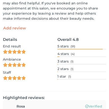
may also find helpful. If you've booked an online
appointment at this salon, we encourage you to share
your experience by leaving a review and help others
make informed decisions about their beauty needs.
Add review
Details
Overall
4.8
End result
5
stars
(91)
4
stars
(4)
Ambiance
3
stars
(1)
2
stars
(1)
Staff
1
star
(1)
Highlighted reviews:
Rosa
Verified