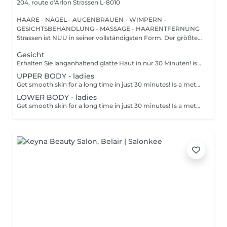
204, route d'Arlon
Strassen L-8010
HAARE - NÄGEL - AUGENBRAUEN - WIMPERN -
GESICHTSBEHANDLUNG - MASSAGE - HAARENTFERNUNG
Strassen ist NUU in seiner vollständigsten Form. Der größte
Sal...
Gesicht
Erhalten Sie langanhaltend glatte Haut in nur 30 Minuten! ist eine Methode zur Haarentfernung, bei der die Haare mitsamt der Haarfollikel mit warmem Wachs herausgezogen werden. Wie wird die Wachs-Epilation durchgeführt? - Vorbereitung (die Kosmetikerin trägt eine spezielle antiseptische Lotion auf die Haut auf) - Wachs wird aufgetragen (die Wachsmischung wird auf eine bestimmte Temperatur erhitzt und anschließend mit einem Holzspatel auf die Haut aufgetragen) - Enthaarung (nachdem das Wachs ausgehärtet ist, entfernt die Kosmetikerin die Wachsstreifen mit den Haaren durch scharfe Bewegungen) - Wachsreste werden entfernt (Wachsreste werden entfernt und Aloe-Vera-Creme wird aufgetragen) Altersbeschränkungen: empfohlenes Mindestalter ab 14 Jahren. Empfehlungen nach dem Eingriff: es wird empfohlen, innerhalb von 12 Stunden nach dem Eingriff kein heißes Bad zu nehmen, keine Sauna zu besuchen und nicht im Pool zu schwimmen, da dies zu Reizungen führen kann. Frequenz: einmal in 4 Wochen.
UPPER BODY - ladies
Get smooth skin for a long time in just 30 minutes! Is a method of hair removal when your hair is pulled out with warm wax with the hair follicle. How is wax epilation done? - preparation is performed - wax is applied - depilation is performed - wax residue is removed Age restrictions: recommended to do from 14 years. Post procedure recommendations: do not take hot bath, do not visit sauna, do not swim in the pool for 12 hours after the procedure - it can cause irritation. Frequency: once in 4 weeks.
LOWER BODY - ladies
Get smooth skin for a long time in just 30 minutes! Is a method of hair removal when your hair is pulled out with warm wax with the hair follicle. How is wax epilation done? - preparation is performed - wax is applied - depilation is performed - wax residue is removed Age restrictions: recommended to do from 14 years. Post procedure recommendations: do not take hot bath, do not visit sauna, do not swim in the pool for 12 hours after the procedure - it can cause irritation. Frequency: once in 4 weeks.