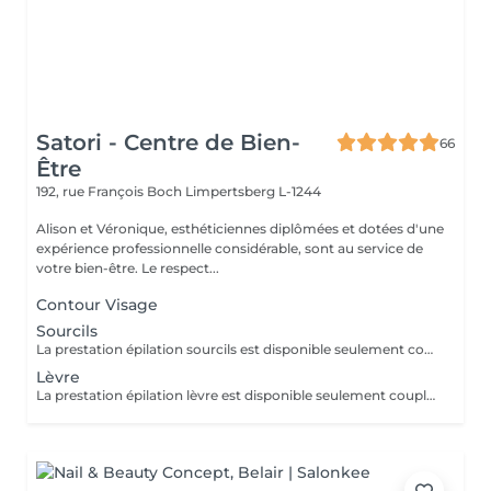
Satori - Centre de Bien-
66
Être
192, rue François Boch
Limpertsberg L-1244
Alison et Véronique, esthéticiennes diplômées et dotées d'une
expérience professionnelle considérable, sont au service de
votre bien-être. Le respect...
Contour Visage
Sourcils
La prestation épilation sourcils est disponible seulement couplée à une autre prestation. Merci de nous contacter pour ce service.
Lèvre
La prestation épilation lèvre est disponible seulement couplée à une autre prestation. Merci de nous contacter pour ce service.