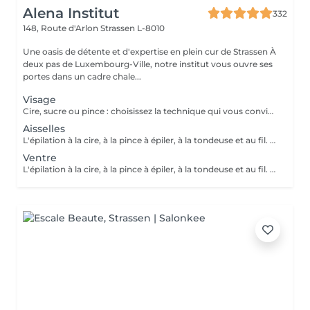
Alena Institut
332
148, Route d'Arlon
Strassen L-8010
Une oasis de détente et d'expertise en plein cur de Strassen À
deux pas de Luxembourg-Ville, notre institut vous ouvre ses
portes dans un cadre chale...
Visage
Cire, sucre ou pince : choisissez la technique qui vous convient ! Pour un résultat impeccable, chaque séance se termine toujours par une finition minutieuse à la pince. Résultat net, peau douce et parfaite, à chaque fois.
Aisselles
L'épilation à la cire, à la pince à épiler, à la tondeuse et au fil. Toutes nos techniques d'épilation vous garantissent un résultat net et durable. En fin de séance, quelque soit la technique d'épilation choisie, nous utilisons systématiquement une pince à épiler, pour un résultat parfait.
Ventre
L'épilation à la cire, à la pince à épiler, à la tondeuse et au fil. Toutes nos techniques d'épilation vous garantissent un résultat net et durable. En fin de séance, quelque soit la technique d'épilation choisie, nous utilisons systématiquement une pince à épiler, pour un résultat parfait.