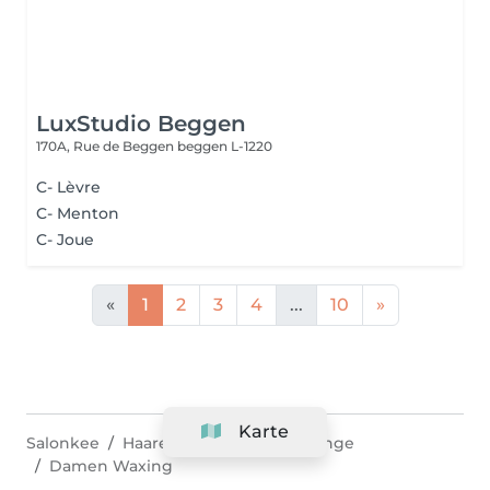
LuxStudio Beggen
170A, Rue de Beggen
beggen L-1220
C- Lèvre
C- Menton
C- Joue
«
1
2
3
4
...
10
»
Karte
Salonkee
Haarentfernung
Bertrange
Damen Waxing