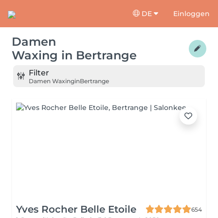
DE
Einloggen
Damen
Waxing
in
Bertrange
Filter
Damen Waxing
in
Bertrange
Yves Rocher Belle Etoile
654