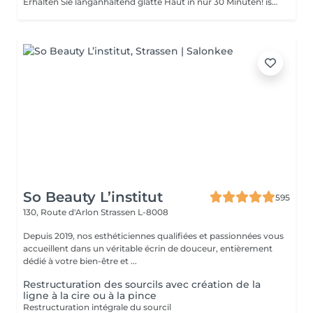
Erhalten Sie langanhaltend glatte Haut in nur 30 Minuten! ist eine Methode zur Haarentfernung, bei der die Haare mitsamt der Haarfollikel mit warmem Wachs herausgezogen werden. Wie wird die Wachs-Epilation durchgeführt? - Vorbereitung (die Kosmetikerin trägt eine spezielle antiseptische Lotion auf die Haut auf) - Wachs wird aufgetragen (die Wachsmischung wird auf eine bestimmte Temperatur erhitzt und anschließend mit einem Holzspatel auf die Haut aufgetragen) - Enthaarung (nachdem das Wachs ausgehärtet ist, entfernt die Kosmetikerin die Wachsstreifen mit den Haaren durch scharfe Bewegungen) - Wachsreste werden entfernt (Wachsreste werden entfernt und Aloe-Vera-Creme wird aufgetragen) Altersbeschränkungen: empfohlenes Mindestalter ab 14 Jahren. Empfehlungen nach dem Eingriff: es wird empfohlen, innerhalb von 12 Stunden nach dem Eingriff kein heißes Bad zu nehmen, keine Sauna zu besuchen und nicht im Pool zu schwimmen, da dies zu Reizungen führen kann. Frequenz: einmal in 4 Wochen.
So Beauty L’institut
595
130, Route d'Arlon
Strassen L-8008
Depuis 2019, nos esthéticiennes qualifiées et passionnées vous
accueillent dans un véritable écrin de douceur, entièrement
dédié à votre bien-être et ...
Restructuration des sourcils avec création de la
ligne à la cire ou à la pince
Restructuration intégrale du sourcil