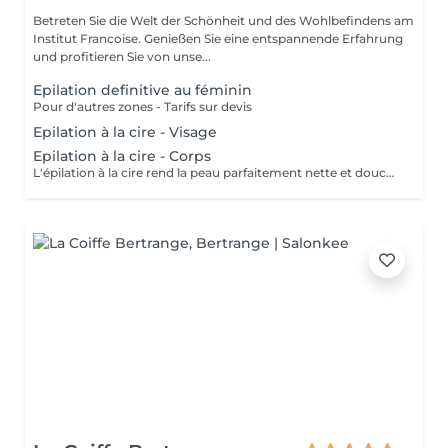
Betreten Sie die Welt der Schönheit und des Wohlbefindens am
Institut Francoise. Genießen Sie eine entspannende Erfahrung
und profitieren Sie von unse...
Epilation definitive au féminin
Pour d'autres zones - Tarifs sur devis
Epilation à la cire - Visage
Epilation à la cire - Corps
L'épilation à la cire rend la peau parfaitement nette et douce. Cest un art exigeant, qui nécessite des cires de qualité et un réel savoir-faire. Nous avons sélectionné des cires dexception Perron Rigaux, qui vous garantissent une épilation tout en douceur en respectant votre peau, et une repousse vraiment moins rapide.