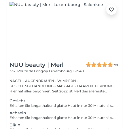
NUU beauty | Merl
788
332, Route de Longwy
Luxembourg L-1940
NÄGEL - AUGENBRAUEN - WIMPERN -
GESICHTSBEHANDLUNG - MASSAGE - HAARENTFERNUNG
Hier hat alles begonnen. Seit 2022 ist Merl das allererste
Zuhause der ...
Gesicht
Erhalten Sie langanhaltend glatte Haut in nur 30 Minuten! ist eine Methode zur Haarentfernung, bei der die Haare mitsamt der Haarfollikel mit warmem Wachs herausgezogen werden. Wie wird die Wachs-Epilation durchgeführt? - Vorbereitung (die Kosmetikerin trägt eine spezielle antiseptische Lotion auf die Haut auf) - Wachs wird aufgetragen (die Wachsmischung wird auf eine bestimmte Temperatur erhitzt und anschließend mit einem Holzspatel auf die Haut aufgetragen) - Enthaarung (nachdem das Wachs ausgehärtet ist, entfernt die Kosmetikerin die Wachsstreifen mit den Haaren durch scharfe Bewegungen) - Wachsreste werden entfernt (Wachsreste werden entfernt und Aloe-Vera-Creme wird aufgetragen) Altersbeschränkungen: empfohlenes Mindestalter ab 14 Jahren. Empfehlungen nach dem Eingriff: es wird empfohlen, innerhalb von 12 Stunden nach dem Eingriff kein heißes Bad zu nehmen, keine Sauna zu besuchen und nicht im Pool zu schwimmen, da dies zu Reizungen führen kann. Frequenz: einmal in 4 Wochen.
Achseln
Erhalten Sie langanhaltend glatte Haut in nur 30 Minuten! ist eine Methode zur Haarentfernung, bei der die Haare mitsamt der Haarfollikel mit warmem Wachs herausgezogen werden. Wie wird die Wachs-Epilation durchgeführt? - Vorbereitung (die Kosmetikerin trägt eine spezielle antiseptische Lotion auf die Haut auf) - Wachs wird aufgetragen (die Wachsmischung wird auf eine bestimmte Temperatur erhitzt und anschließend mit einem Holzspatel auf die Haut aufgetragen) - Enthaarung (nachdem das Wachs ausgehärtet ist, entfernt die Kosmetikerin die Wachsstreifen mit den Haaren durch scharfe Bewegungen) - Wachsreste werden entfernt (Wachsreste werden entfernt und Aloe-Vera-Creme wird aufgetragen) Altersbeschränkungen: empfohlenes Mindestalter ab 14 Jahren. Empfehlungen nach dem Eingriff: es wird empfohlen, innerhalb von 12 Stunden nach dem Eingriff kein heißes Bad zu nehmen, keine Sauna zu besuchen und nicht im Pool zu schwimmen, da dies zu Reizungen führen kann. Frequenz: einmal in 4 Wochen.
Bikini