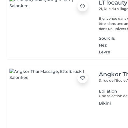
LT beauty 
21, Rue du Villag
Bienvenue dans u
être, dans une a
dans un univers r.
Sourcils
Nez
Lèvre
Angkor T
3, rue de l'École
Epilation
Bikini