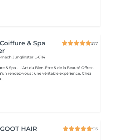
Coiffure & Spa
577
er
ternach
Junglinster L-6114
& Spa - L'Art du Bien-Être & de la Beauté Offrez-
un rendez-vous : une véritable expérience. Chez
..
 GOOT HAIR
513