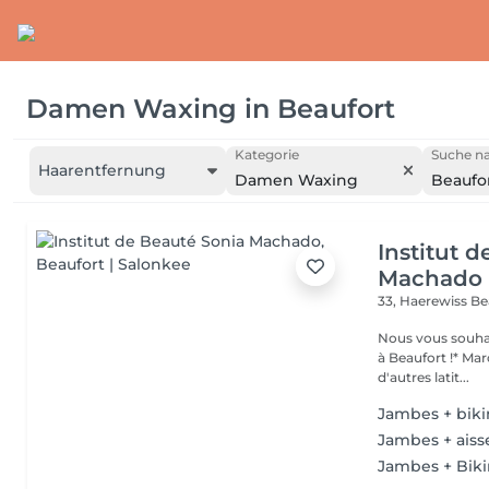
Damen Waxing
in
Beaufort
Kategorie
Suche na
Haarentfernung
Damen Waxing
Beaufo
Institut 
Machado
33, Haerewiss
Be
Nous vous souhait
à Beaufort !* Marquer une pause beauté et bien-être, partir sous
d'autres latit...
Jambes + bikin
Jambes + aiss
Jambes + Biki