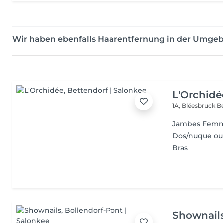
Wir haben ebenfalls Haarentfernung in der Umge
L'Orchidé
1A, Bléesbruck
B
Jambes Fem
Dos/nuque ou
Bras
Shownail