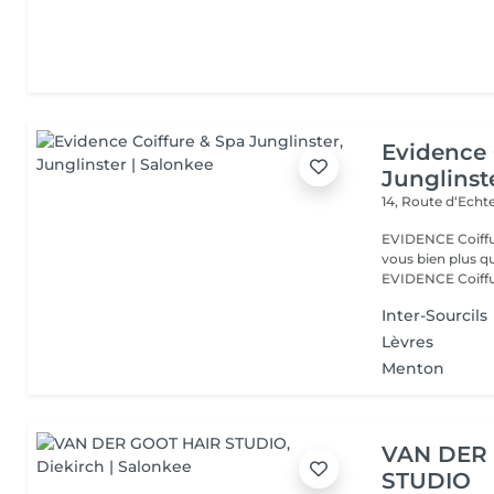
Evidence 
Junglinst
14, Route d‘Ech
EVIDENCE Coiffure 
vous bien plus qu'
EVIDENCE Coiffu.
Inter-Sourcils
Lèvres
Menton
VAN DER
STUDIO