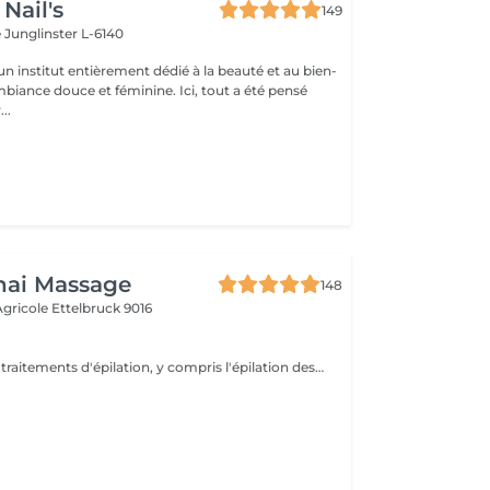
Nail's
149
e
Junglinster L-6140
n institut entièrement dédié à la beauté et au bien-
mbiance douce et féminine. Ici, tout a été pensé
..
hai Massage
148
 Agricole
Ettelbruck 9016
Une sélection de traitements d'épilation, y compris l'épilation des jambes et des demi- jambes, des aisselles et du bikini.