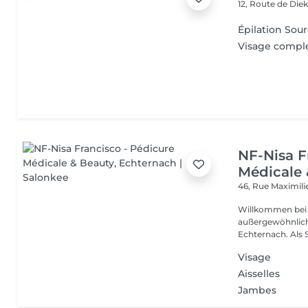
12, Route de Die
Épilation Sour
Visage compl
NF-Nisa F
Médicale 
46, Rue Maximil
Willkommen bei N
außergewöhnlich
Echterna
Visage
Aisselles
Jambes