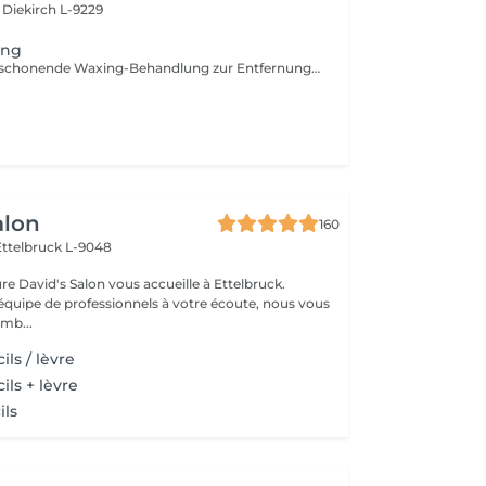
e
Diekirch L-9229
ing
Eine präzise und schonende Waxing-Behandlung zur Entfernung unerwünschter Gesichtshaare, zum Beispiel an Augenbrauen, Oberlippe, Nase oder Ohren. Die Haut wirkt danach glatt, sauber und gepflegt und Ihre natürlichen Gesichtszüge werden harmonisch betont.
alon
160
Ettelbruck L-9048
ure David's Salon vous accueille à Ettelbruck.
équipe de professionnels à votre écoute, nous vous
mb...
ils / lèvre
ils + lèvre
ils