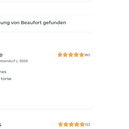
bung von Beaufort gefunden
e
180
ettendorf L-9359
mes
 torse
s
133