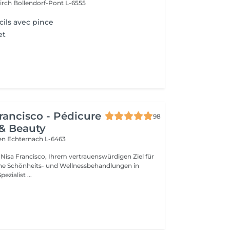
kirch
Bollendorf-Pont L-6555
cils avec pince
et
rancisco - Pédicure
98
& Beauty
ien
Echternach L-6463
isa Francisco, Ihrem vertrauenswürdigen Ziel für
e Schönheits- und Wellnessbehandlungen in
ch. Als Spezialist ...