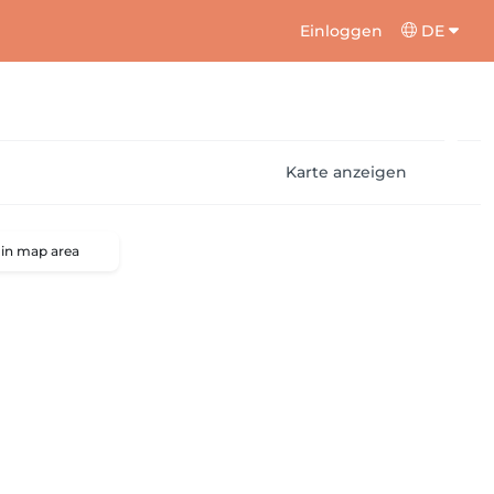
Einloggen
DE
Karte anzeigen
 in map area