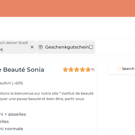
ch deiner Stadt
Geschenkgutschein
rt
de Beauté Sonia
Search
71
aufort L-6315
ons la bienvenue sur notre site * institut de beauté
i + aisselles
elles
ni normale