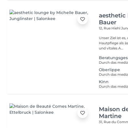
aesthetic
Bauer
12, Rue Hiehl
Jung
Unser Ziel ist e
Hautpflege als ä
und vitales A...
Beratungsges
Oberlippe
Kinn
Maison d
Martine
31, Rue du Com