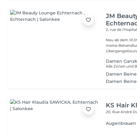
JM Beaut
Echterna
2, rue de l'hopita
Neu ab dem 01.09 JM Beauty in Echternach Ab September f
meine Behandlungen in Echt
Übergangslösung,
Damen Ganzk
Alle Zonen und 
Damen Beine
Damen Beine 
KS Hair 
20, Rue André 
Augenbrauen 