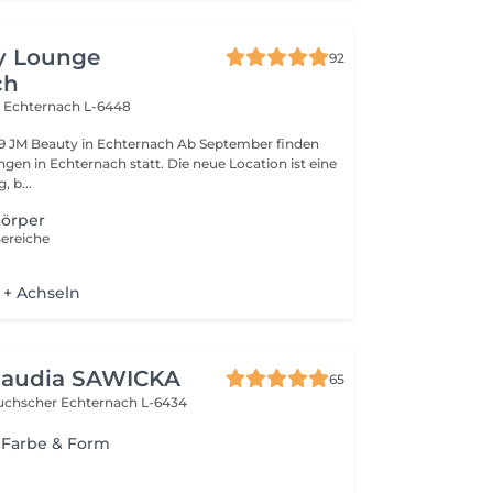
y Lounge
92
ch
l
Echternach L-6448
inden
ernach statt. Die neue Location ist eine
 b...
örper
Bereiche
+ Achseln
Klaudia SAWICKA
65
Duchscher
Echternach L-6434
Farbe & Form