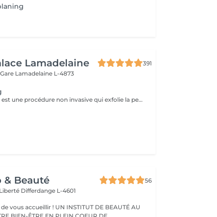
planing
alace Lamadelaine
391
 Gare
Lamadelaine L-4873
g
Le dermaplaning est une procédure non invasive qui exfolie la peau en utilisant une lame fine pour retirer les cellules mortes et le duvet. Cela rend la peau plus lisse, éclatante et réduit les rides fines et imperfections. C'est indolore, ne nécessite pas de récupération, et améliore l'absorption des soins ainsi que l'application du maquillage. Sans douleur, une peau de bébé.
o & Beauté
56
 Liberté
Differdange L-4601
eillir ! UN INSTITUT DE BEAUTÉ AU
TRE BIEN-ÊTRE EN PLEIN COEUR DE