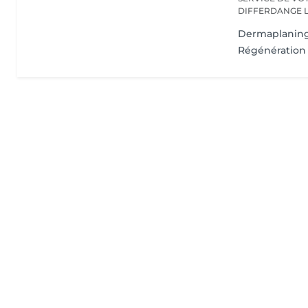
D
Dermaplanin
Régénération 