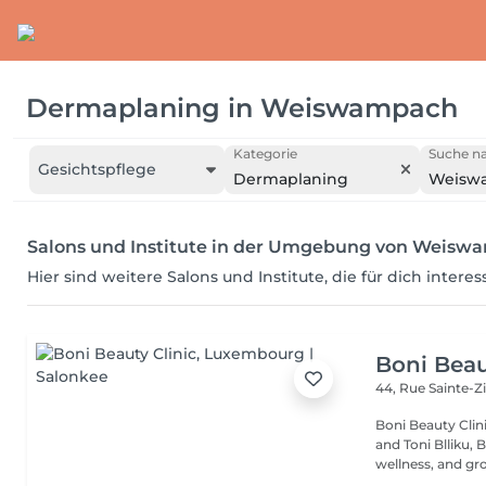
Dermaplaning
in
Weiswampach
Kategorie
Suche na
Gesichtspflege
Dermaplaning
Weisw
Salons und Institute in der Umgebung von Weisw
Hier sind weitere Salons und Institute, die für dich intere
Boni Beau
44, Rue Sainte-Z
Boni Beauty Clinic Founded by husband-and-wife team Ire
and Toni Blliku, 
wellness, and gr