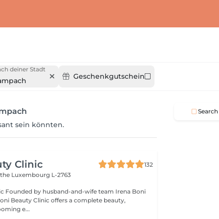
ch deiner Stadt
Geschenkgutschein
ampach
ampach
Search
ssant sein könnten.
ty Clinic
132
ithe
Luxembourg L-2763
na Boni
Boni Beauty Clinic offers a complete beauty,
ooming e...