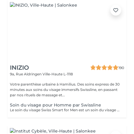
INIZIO
190
9a, Rue Aldringen
Ville-Haute L-1118
Votre parenthèse urbaine à Hamilius. Des soins express de 30
minutes aux soins du visage immersifs Swissline, en passant
par nos rituels de massage et...
Soin du visage pour Homme par Swissline
Le soin du visage Swiss Smart for Men est un soin du visage entièrement personnalisé de 45 à 60 minutes conçu pour les hommes qui cherchent à détoxifier et à renforcer leur peau. Ce soin du visage utilise exclusivement des produits Swissline végétaliens, améliorés avec la collection signature d'Age Intelligence Boosters pour protéger et rééquilibrer la peau. Il a un effet de détresse instantané et comprend un massage facial de 15 à 20 minutes combinant relaxation et drainage lymphatique pour détoxifier la peau, et c'est un moyen intelligent et rapide de paraître à votre meilleur. Principaux avantages : Rafraîchit et dynamise la peau fatiguée Atténue l'irritation Améliore le teint et la texture de la peau