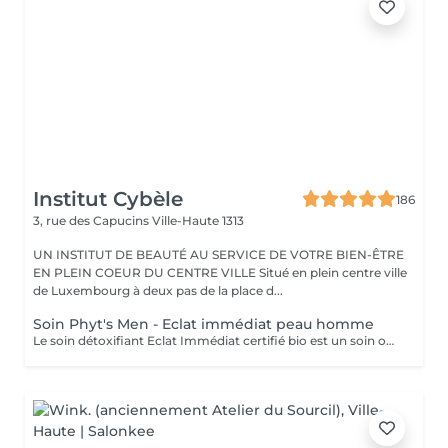
Institut Cybèle
186
3, rue des Capucins
Ville-Haute 1313
UN INSTITUT DE BEAUTÉ AU SERVICE DE VOTRE BIEN-ÊTRE
EN PLEIN COEUR DU CENTRE VILLE Situé en plein centre ville
de Luxembourg à deux pas de la place d...
Soin Phyt's Men - Eclat immédiat peau homme
Le soin détoxifiant Eclat Immédiat certifié bio est un soin oxygénant et défatigant, destiné à toutes les peaux masculines, est idéal pour les épidermes asphyxiés ou les teints brouillés. Nettoyage - gommage - extraction des comédons avec vapeur - massage - masque. Enrichi en ginseng, aloé vera et huiles végétales nourrissantes, il hydrate, apaise et revitalise la peau.