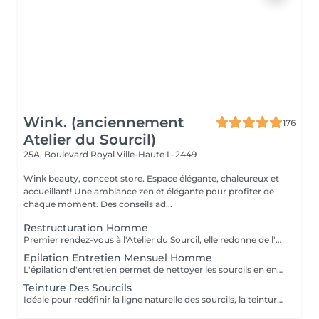
Wink. (anciennement
176
Atelier du Sourcil)
25A, Boulevard Royal
Ville-Haute L-2449
Wink beauty, concept store. Espace élégante, chaleureux et
accueillant! Une ambiance zen et élégante pour profiter de
chaque moment. Des conseils ad...
Restructuration Homme
Premier rendez-vous à l'Atelier du Sourcil, elle redonne de l'harmonie au visage. Entièrement réalisée à la pince à épiler, cette prestation iconique vise à redéfinir la forme des sourcils. Formée en morphologie du visage, notre équipe de professionnelles maîtrise toutes les subtilités d'une forme réussie. Un entretien mensuel permet ensuite de conserver une ligne idéale.
Epilation Entretien Mensuel Homme
L'épilation d'entretien permet de nettoyer les sourcils en entretien et de conserver ainsi leur ligne. Au-delà de deux mois sans entretien à l'atelier du sourcil, il faudra refaire une restructuration pour redessiner à nouveau la ligne du sourcil.
Teinture Des Sourcils
Idéale pour redéfinir la ligne naturelle des sourcils, la teinture permet d'intensifier et sublimer le regard. Parfois clairsemés, en manque de densité ou simplement endommagés par de trop régulières épilations, les sourcils peuvent avoir besoin d'être travaillés pour intensifier la teinte du poil ou masquer les sourcils blancs ou grisonnants.