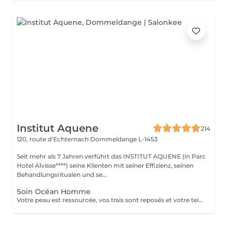
Institut Aquene
214
120, route d'Echternach
Dommeldange L-1453
Seit mehr als 7 Jahren verführt das INSTITUT AQUENE (in Parc
Hotel Alvisse****) seine Klienten mit seiner Effizienz, seinen
Behandlungsritualen und se...
Soin Océan Homme
Votre peau est ressourcée, vos trais sont reposés et votre teint plus lumineux. Véritable recharge d'énergie, les extraits d'algue bleue sont libérés au cur des cellules pour une action anti-âge et antifatigue.