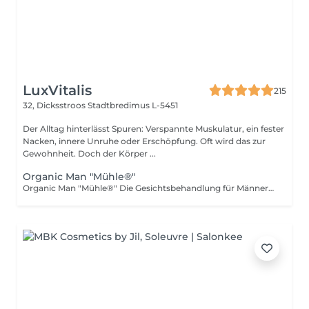
LuxVitalis
215
32, Dicksstroos
Stadtbredimus L-5451
Der Alltag hinterlässt Spuren: Verspannte Muskulatur, ein fester
Nacken, innere Unruhe oder Erschöpfung. Oft wird das zur
Gewohnheit. Doch der Körper ...
Organic Man "Mühle®"
Organic Man "Mühle®" Die Gesichtsbehandlung für Männerhaut: reinigend, ausgleichend und beruhigend. Ideal bei Unreinheiten oder gestresster Haut. Feinste Aromen vereint mit dem Besten, was uns die Natur schenken kann: In der Naturkosmetikserie ORGANIC verbindet MÜHLE Nachhaltigkeit mit Luxus. Reines Arganöl, pflegende Sheabutter, die Aloe Vera Heilkraft oder beruhigende Calendula und Kamille jeder einzelne Inhaltsstoffe stammt aus kontrolliert-biologischem Anbau oder Wildsammlung.