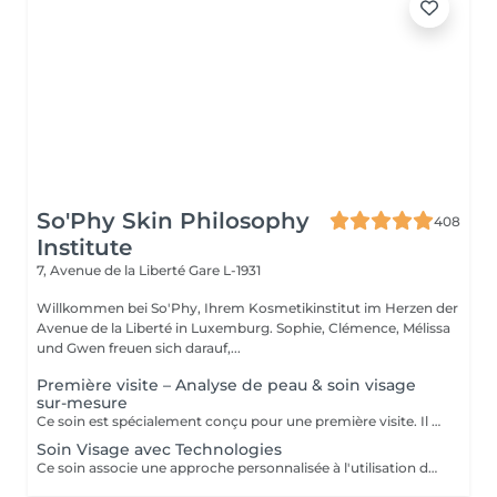
So'Phy Skin Philosophy
408
Institute
7, Avenue de la Liberté
Gare L-1931
Willkommen bei So'Phy, Ihrem Kosmetikinstitut im Herzen der
Avenue de la Liberté in Luxemburg. Sophie, Clémence, Mélissa
und Gwen freuen sich darauf,...
Première visite – Analyse de peau & soin visage
sur-mesure
Ce soin est spécialement conçu pour une première visite. Il débute par une analyse de peau approfondie afin de comprendre ses besoins et d’identifier les déséquilibres éventuels. Le soin du visage est ensuite entièrement personnalisé, avec des techniques et des produits adaptés pour répondre de manière ciblée aux besoins de la peau. Ce premier rendez-vous permet d’obtenir des résultats visibles tout en bénéficiant de conseils personnalisés pour améliorer durablement la qualité de la peau.
Soin Visage avec Technologies
Ce soin associe une approche personnalisée à l'utilisation de technologies avancées afin d'agir plus en profondeur sur la peau. Les technologies sont sélectionnées en fonction des besoins pour améliorer la texture de la peau, l'hydratation et les signes de l'âge. Un soin idéal pour obtenir des résultats visibles et aller plus loin dans l'amélioration de la qualité de la peau.