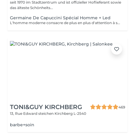
seit 1970 im Stadtzentrum und ist offizieller Hoflieferant sowie
das älteste Schönheits...
Germaine De Capuccini Spécial Homme + Led
L'homme moderne consacre de plus en plus d'attention à son apparence , ce soin réparateur enlève les toxines, renforce la peau , est apaisant et rafraichissant.
TONI&GUY KIRCHBERG
469
13, Rue Edward steichen
Kirchberg L-2540
barbe+soin