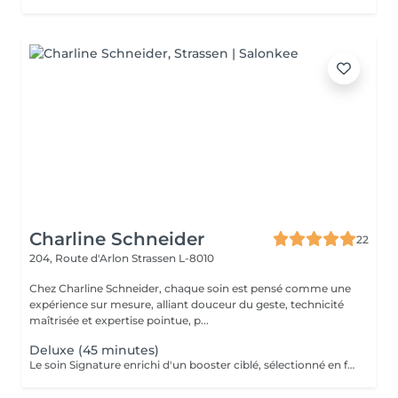
Charline Schneider
22
204, Route d'Arlon
Strassen L-8010
Chez Charline Schneider, chaque soin est pensé comme une
expérience sur mesure, alliant douceur du geste, technicité
maîtrisée et expertise pointue, p...
Deluxe (45 minutes)
Le soin Signature enrichi d'un booster ciblé, sélectionné en fonction des besoins de votre peau (éclat, hydratation, fermeté, anti-âge, imperfections), et d'une séance de LED. Ce soin permet de travailler un objectif précis tout en améliorant la qualité globale de la peau. Idéal pour : cibler une problématique spécifique améliorer le grain de peau renforcer les résultats dans le temps Résultat : peau plus homogène, repulpée et visiblement revitalisée. Ce soin n'est pas adapté aux femmes enceintes ou allaitantes, ainsi qu'aux personnes allergiques aux algues ou à l'aspirine.