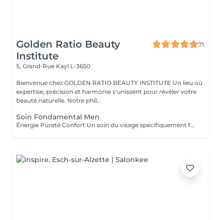
Golden Ratio Beauty
71
Institute
5, Grand-Rue
Kayl L-3650
Bienvenue chez GOLDEN RATIO BEAUTY INSTITUTE Un lieu où
expertise, précision et harmonie s'unissent pour révéler votre
beauté naturelle. Notre phil...
Soin Fondamental Men
Énergie Pureté Confort Un soin du visage spécifiquement formulé pour répondre aux besoins de la peau masculine : plus épaisse, plus sujette aux brillances, aux irritations post-rasage et au stress oxydatif. Ce rituel allie nettoyage profond, massage énergisant et actifs revitalisants pour purifier, hydrater et renforcer la peau. Les tensions s'estompent, le teint retrouve éclat et fraîcheur. Un moment de soin sobre, efficace et parfaitement adapté aux hommes d'aujourd'hui. Résultat : une peau nette, tonique, visiblement plus saine et rechargée.