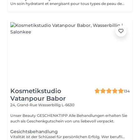
Un soin hydratant et energisant pour tous types de peau de tous ages. La peau se charge d'une nouvelle énergie et d'éclat, les rides de déshydratation sont atténuées, la peau est repulpée, lumineuse et fraiche.
Kosmetikstudio
134
Vatanpour Babor
24, Grand-Rue
Wasserbillig L-6630
Unser Beauty GESCHENKTIPP Alle Behandlungen erhalten Sie
auch als Geschenkgutschein von uns liebevoll verpackt.
Gesichtsbehandlung
Vitalität ist der Schlüssel für persönlichen Erfolg. Wer beruflich wie privat zupackend auftritt, wirkt souverän und fühlt sich wohl in seiner Haut. Unser Anspruch ist es, diese vitale Energie zu erhalten. Den Attraktivität ist etwas sehr Individuelles und keine Frage des Alters. Auszeit für Körper, Geist und Seele. Die aufeinander abgestimmte Kombination aus einer belebenden Pflege und kraftspendenden Massagen weckt schnell die Lebensgeister und macht wieder munter. Fühlen Sie sich frischer, vitaler und meistern Sie Herausforderungen mit neuem Elan. Unsere wohltuenden BABOR Men Behandlungen vertreiben zuverlässig Stress und Anspannung. BABOR Men schenkt Ihrer Haut ein attraktives, vitales Aussehen und Entspannung pur. NEUE ENERGIE TANKEN Diese erfrischende Gesichtsbehandlung ist ein intensives Verwöhnerlebnis. Sie aktiviert und belebt zugleich, damit Sie wieder gestärkt in den Alltag eintauchen können.