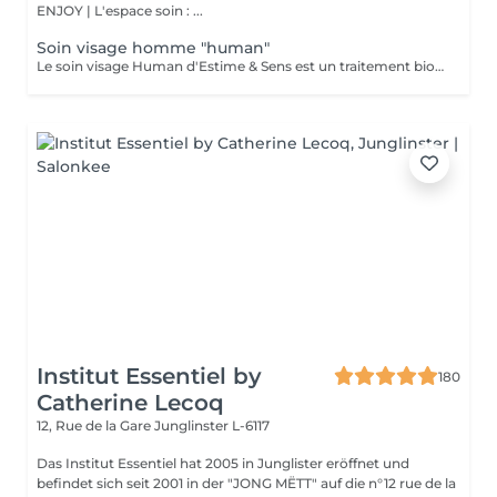
ENJOY | L'espace soin : ...
Soin visage homme "human"
Le soin visage Human d'Estime & Sens est un traitement bio global de 1h15 dédié aux hommes. Il débute par un modelage relaxant du dos pour évacuer les tensions. Il se poursuit par un nettoyage profond, un gommage et un massage du visage avec l'huile Human. Ce protocole sur mesure purifie, hydrate intensément et défatigue durablement les traits.
Institut Essentiel by
180
Catherine Lecoq
12, Rue de la Gare
Junglinster L-6117
Das Institut Essentiel hat 2005 in Junglister eröffnet und
befindet sich seit 2001 in der "JONG MËTT" auf die n°12 rue de la