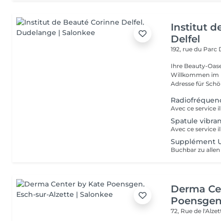
Institut 
Delfel
192, rue du Parc
Ihre Beauty-Oas
Willkommen im In
Adresse für Schö
Radiofréquen
Spatule vibra
Supplément U
Derma Ce
Poensge
72, Rue de l'Alze