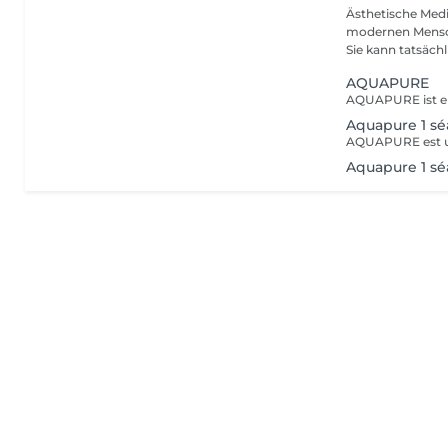
Ästhetische Medi
modernen Mensche
Sie kann tatsächli
AQUAPURE
Aquapure 1 sé
Aquapure 1 sé