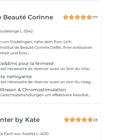
de Beauté Corinne
177
Dudelange L-3542
e von Düdelingen, nahe dem Parc Le'h.
stitut de Beauté Corinne Delfel, Ihrer exklusiven
nheit und Ents...
ce&Ems pour la fermeté
Avec ce service il est nécessaire de réserver aussi un Soin du Visage. Peut être intégré à tous nos soins de visage.
nte nettoyante
Avec ce service il est nécessaire de réserver aussi un soin du visage.
ltrason & Chromostimulation
Buchbar zu allen Gesichtsbehandlungen um effektivere Resultate zu erhalten. Nicht ohne Gesichtsbehandlung möglich. Dauer 6-8min
nter by Kate
28
n
tte
Esch-sur-Alzette L-4010