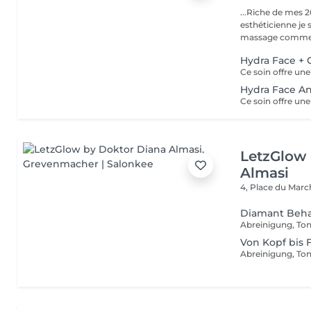
...Riche de mes 2
esthéticienne je s
massage comme l
Hydra Face +
Hydra Face An
LetzGlow
Almasi
4, Place du Mar
Diamant Beh
Von Kopf bis