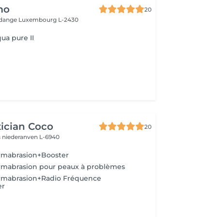
mo
20
Rodange
Luxembourg L-2430
ua pure II
ician Coco
20
s
niederanven L-6940
rmabrasion+Booster
rmabrasion pour peaux à problèmes
rmabrasion+Radio Fréquence
er