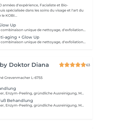
0 années d'expérience, Facialiste et Bio-
uis spécialisée dans les soins du visage et l'art du
e KOBI...
 Glow Up
Ce soin offre une combinaison unique de nettoyage, d'exfoliation, d'extraction, d'hydratation et de protection pour une peau éclatante et nettoyée en profondeur: les pores sont resserrés, le teint éclairci, le grain de peau lissé, les ridules estompées, un visage hydraté et régénéré. Il est adapté à tous les types de peau, dès 12 ans pour un nettoyage en profondeur. *** Idéal en cure de 4 soins pour des résultats optimum*** Demandez-moi des renseignements, je me ferai un plaisir de vous conseiller...
ti-aging + Glow Up
Ce soin offre une combinaison unique de nettoyage, d'exfoliation, d'extraction, d'hydratation et de protection pour une peau éclatante et nettoyée en profondeur: les pores sont resserrés, le teint éclairci, le grain de peau lissé, les ridules estompées, un visage hydraté, stimulé et raffermit. Il est adapté à tous les types de peau, en prévention anti-âge à partir de 25 ans... *** Recommandé en cure de 4 soins pour des résultats optimum*** Demandez-moi des renseignements, je me ferai un plaisir de vous conseiller.
 by Doktor Diana
63
ché
Grevenmacher L-6755
andlung
Abreinigung, Toner, Enzym-Peeling, gründliche Ausreinigung, Massage, medizinische Wirkstoffeinschleusen mit Ultraschallgerät in den Gesichts- und Augenpartien, intensive Hautverjüngung mit V-TOX Maske + Infrabehandlung, Fuß- oder Armmassage, Vliesmaske, Abschlusspflege, Sonnenschutzcream
 Fuß Behandlung
Abreinigung, Toner, Enzym-Peeling, gründliche Ausreinigung, Massage, medizinische Wirkstoffeinschleusen mit Ultraschallgerät, intensive Hautverjüngung mit V-TOX Maske + Infrabehandlung, Fuss- oder Armmassage, Vliesmaske, Abschlusspflege, Sonnenschutzcreme + Harmonische Seele Massage + Silver Pediküre Behandlung