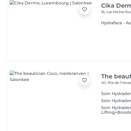
Cika Der
16, rue Michel 
Hydraface - Aq
The beaut
141, Rte de Trève
Soin Hydrade
Soin Hydrade
Soin Hydrade
Lifting+Boost