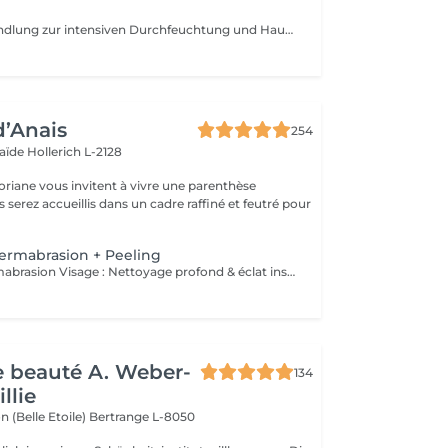
Innovative Behandlung zur intensiven Durchfeuchtung und Hauterneuerung. Kombination aus Peeling, Ultraschall, Wirkstoffeinschleusung und abschließender Versiegelung für maximale Hautgesundheit.
d’Anais
254
laïde
Hollerich L-2128
oriane vous invitent à vivre une parenthèse
ermabrasion + Peeling
Hydromicrodermabrasion Visage : Nettoyage profond & éclat instantané L'hydromicrodermabrasion est un soin visage complet et non invasif qui combine une exfoliation douce à l'aide d'un embout à microdermabrasion avec l'infusion de sérums actifs. Ce traitement agit en profondeur pour nettoyer, hydrater et revitaliser la peau en une seule séance. Contre-indications - Femmes enceintes ou allaitement - Pas d'exposition solaire 48h avant et après soin - Traitements lourds : chimio (attendre 1 an) et antibiotiques ou Roaccutane (attendre 6 mois) - Allergie aux acides de fruits, fruits à coques ou aspirine - Dermabrasions médicales - injection de botox ou acide hyaluronique (attendre 1 mois) - Prise d'anticoagulant, anti-inflammatoire sur le long terme - Maladie auto-immune - Cicatrices chéloïdes
de beauté A. Weber-
134
llie
n (Belle Etoile)
Bertrange L-8050