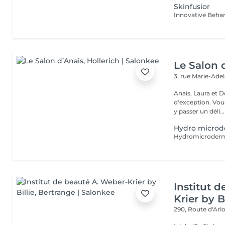
Skinfusior
Le Salon 
3, rue Marie-Ade
Anais, Laura et D
d'exception. Vous serez accueillis dans un cadre raffiné et feutré pour
y passer un déli...
Hydro microd
Institut 
Krier by Bi
290, Route d'Arlo