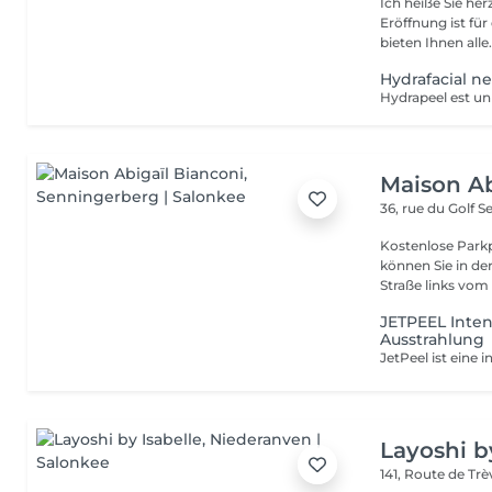
Ich heiße Sie he
Eröffnung ist fü
bieten Ihnen alle.
Hydrafacial n
Maison Ab
36, rue du Golf
S
Kostenlose Parkp
können Sie in der St
Straße links vom 
JETPEEL Inten
Ausstrahlung
Layoshi b
141, Route de Tr