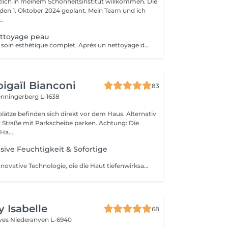
rzlich in meinem Schönheitsinstitut willkommen. Die
r den 1. Oktober 2024 geplant. Mein Team und ich
..
ettoyage peau
Hydrapeel est un soin esthétique complet. Après un nettoyage de la peau en profondeur grâce au système de Vortex-Fusion. Des résultats immédiats dès la première séance. Les rides et ridules sont lissées, la peau est parfaitement nettoyée, plus douce, lumineuse et redynamisée. *Stimule la désquamation des cellules mortes. *Elimine des comédons, extraction des impuretés *Hydrate -Sature la surface de la peau avec des actifs hydratants et nourrissants intenses. *Cible-Un grand nombre d'options de soins pour répondre aux besoins spécifiques de la peau : Élasticité et fermeté, teint unifié et vitalité, réjuvénation, peaux grasses et congestionnées. Les produits cosmétiques, les sérums booster et les protocoles spécifiques de la gamme Belensa permettent de personnaliser les soins Hydrapeel PRO pour traiter les différentes conditions cutanées. *Ultrasons Augmentent l'absorption des actifs cosmétiques et favorisent la microcirculation, pour atténuer les rides et les ridules. EMS bipolaire Tonifie la peau en stimulant les muscles sous- jacents Spray de solution oxygénée Pour améliorer l'hydratation et la vitalité de la peau. *Marteau froid -Resserrement des pores et vasoconstriction pour éliminer les rougeurs et estomper les cernes. *Spatule vibrante
igaïl Bianconi
83
enningerberg L-1638
lätze befinden sich direkt vor dem Haus. Alternativ
raße mit Parkscheibe parken. Achtung: Die
Ha...
sive Feuchtigkeit & Sofortige
JetPeel ist eine innovative Technologie, die die Haut tiefenwirksam reinigt, exfoliert und mit Wirkstoffen versorgt ganz ohne Nadeln und ohne direkten Kontakt. Durch einen Hochgeschwindigkeitsstrahl aus Luft und Aktivstoffen wird die Haut porentief gereinigt, intensiv mit Feuchtigkeit versorgt und erhält sofort mehr Ausstrahlung. Die Behandlung wirkt sowohl an der Oberfläche als auch in der Tiefe, um die Hautqualität sichtbar zu verbessern: Verfeinert das Hautbild Verkleinert die Poren Verleiht dem Teint neue Leuchtkraft Reduziert Falten, feine Linien und Müdigkeitsanzeichen Spendet intensive Feuchtigkeit Schmerzfrei und ohne Ausfallzeit die Haut ist bereits nach der ersten Sitzung klar, frisch, prall und strahlend. Jede Sitzung umfasst: Eine doppelte Hautanalyse mit präziser, technologiegestützter Diagnose Eine vollständige JetPeel-Behandlung Das Auftragen eines gezielten Boosters entsprechend den Hautbedürfnissen Eine LED-Sitzung zur Optimierung und Verlängerung der Ergebnisse Ideal als Kur für sichtbare, schnelle und langanhaltende Ergebnisse zur Verbesserung der Hautqualität. Auch perfekt zur Pflege zwischen einer klassischen Gesichtsbehandlung und einer intensiveren Behandlung wie Morpheus.
y Isabelle
68
èves
Niederanven L-6940