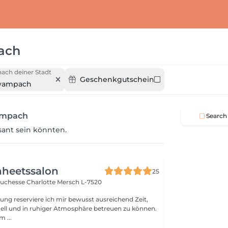
ach
ach deiner Stadt
Geschenkgutschein
wampach
ampach
Search
ssant sein könnten.
nheetssalon
25
Duchesse Charlotte
Mersch L-7520
ung reserviere ich mir bewusst ausreichend Zeit,
ell und in ruhiger Atmosphäre betreuen zu können.
m ...