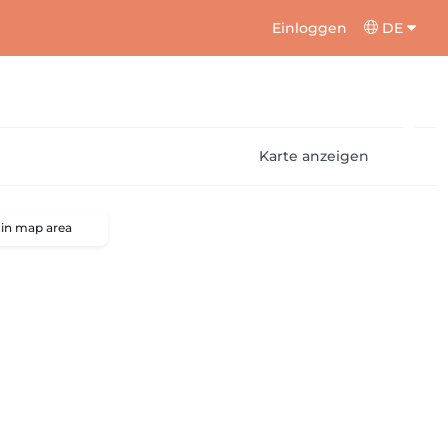
Einloggen
DE
Karte anzeigen
 in map area