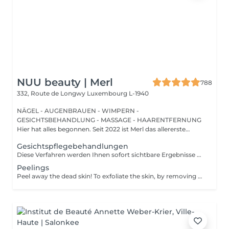
NUU beauty | Merl
788
332, Route de Longwy
Luxembourg L-1940
NÄGEL - AUGENBRAUEN - WIMPERN -
GESICHTSBEHANDLUNG - MASSAGE - HAARENTFERNUNG
Hier hat alles begonnen. Seit 2022 ist Merl das allererste
Zuhause der ...
Gesichtspflegebehandlungen
Diese Verfahren werden Ihnen sofort sichtbare Ergebnisse wie glänzende, glatte, weiche und hydratisierte Haut bieten. Carboxytherapie - ist eine Behandlung, bei der eine kleine Menge Kohlendioxidgas unter die Haut injiziert wird. Sie kann zur Behandlung von Dehnungsstreifen, dunklen Augenringen, Cellulite und überschüssigem Fett an bestimmten Körperstellen verwendet werden. Bioplazma GIGI - hilft, den allgemeinen Zustand der Haut zu verbessern, Entzündungen und Schuppenbildung zu entfernen, die Tiefe und Anzahl der Falten zu reduzieren und die Poren zu verengen. New Age GIGI - hilft bei der Regeneration und Verjüngung, reduziert Trockenheit, verbessert die Textur und verleiht der Haut um die Augen Elastizität und Festigkeit. Flesh Schönheit - die Expressbehandlung umfasst eine Feuchtigkeitsmaske, Creme und Gesichtsmassage. Hautentgiftung - bedeutet, so viele Unreinheiten, Toxine, Schadstoffe und abgestorbene Hautzellen wie möglich zu entfernen, um Ihre Poren zu reinigen, Ihre Haut zu behandeln, aufzuhellen, zu hydratisieren und zu beruhigen. Hydratation Aqua Power - die erste Rettung für hypersensible und ausgetrocknete Haut. Zielt darauf ab, die hydrolipidische Barriere der Haut zu stärken. Beinhaltet eine Gesichtsmassage und eine Alginsäuremaske am Ende. Altersbeschränkungen: empfohlen ab 20-25 Jahren. Empfehlungen nach dem Eingriff: es gibt keine Empfehlungen nach diesen Verfahren. Frequenz: 4 Mal, einmal pro Woche.
Peelings
Peel away the dead skin! To exfoliate the skin, by removing dead skin cells and minimising the appearance of open pores. *We have a big amount of peeling to choose from. If you are not sure which one you are looking for - you can book any of them and decide with the beautician in the beauty space which one suits your skin. How is peeling done: - skin is cleaned with special cleanser - peeling solution is applied and leaved on skin for 15 minutes - peeling solution is removed - face cream is applied Age restrictions: recommended to do from 18 years. Post procedure recommendations: do not visit sauna, do not sunbathe for 24 hours after the procedure. Frequency: once in 7-21 days depending on peeling solution, 5 times.