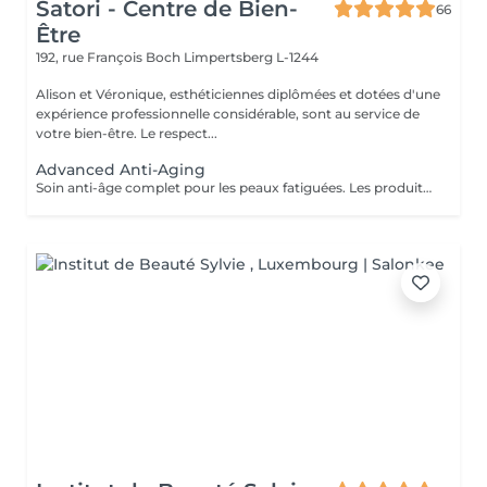
Satori - Centre de Bien-
66
Être
192, rue François Boch
Limpertsberg L-1244
Alison et Véronique, esthéticiennes diplômées et dotées d'une
expérience professionnelle considérable, sont au service de
votre bien-être. Le respect...
Advanced Anti-Aging
Soin anti-âge complet pour les peaux fatiguées. Les produits pénètrent en profondeur grâce au Sono Lifter (ultrasons). Il permet de lutter contre les rides et les cicatrices d'acné. L'Oxy Booster rafraîchit la peau et atténue les signes de fatigue, même au niveau du contour des yeux, pour un regard illuminé.