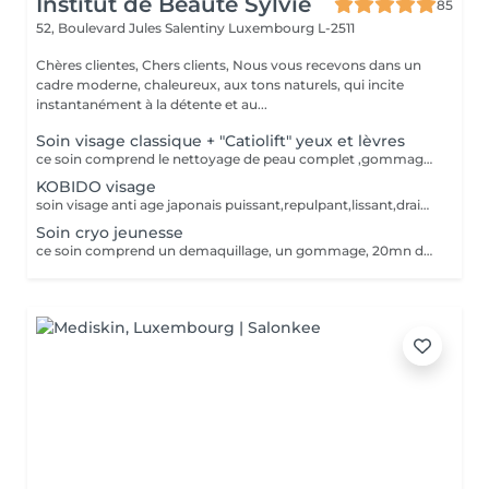
Institut de Beauté Sylvie
85
52, Boulevard Jules Salentiny
Luxembourg L-2511
Chères clientes, Chers clients, Nous vous recevons dans un
cadre moderne, chaleureux, aux tons naturels, qui incite
instantanément à la détente et au...
Soin visage classique + "Catiolift" yeux et lèvres
ce soin comprend le nettoyage de peau complet ,gommage specifique levres ,catiolift yeux et levres,massage masque
KOBIDO visage
soin visage anti age japonais puissant,repulpant,lissant,drainant,eclaircissant,raffermissant ce soin est un enchainement de manoeuvres et d'acupression ,il ne comprend pas de nettoyage de peau.
Soin cryo jeunesse
ce soin comprend un demaquillage, un gommage, 20mn de cryo visage, un masque hydratant et une creme de jour pour finir