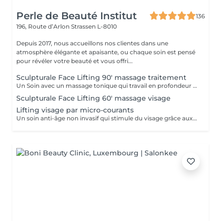
Perle de Beauté Institut
136
196, Route d’Arlon
Strassen L-8010
Depuis 2017, nous accueillons nos clientes dans une
atmosphère élégante et apaisante, ou chaque soin est pensé
pour révéler votre beauté et vous offri...
Sculpturale Face Lifting 90' massage traitement
Un Soin avec un massage tonique qui travail en profondeur les muscles de votre visage en interne et en externe. RESULTATS: - Rajeunissement naturel sans injections - Amélioration du tonus musculaire (fitness passif du visage) - Action drainage, detoxication - Enrichissement en oxygène - Amélioration de la microcirculation - Disparition de double menton - La peau devient plus lisse et plus élastique
Sculpturale Face Lifting 60' massage visage
Lifting visage par micro-courants
Un soin anti-âge non invasif qui stimule du visage grâce aux micro-courants. Il raffermit la peau, améliore l'ovale du visage et procure un effet lifting immédiat.