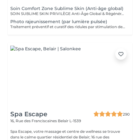
Soin Comfort Zone Sublime Skin (Anti-âge global)
SOIN SUBLIME SKIN PRIVILÈGE Anti-Âge Global & Régénérant Le soin d'excellence pour une peau sublimée ! Ce protocole complet associe les technologies anti-âge les plus avancées et des techniques de massage profondes pour un effet lifting et raffermissant immédiat. Il agit sur la perte de volume, les rides et le relâchement cutané pour une peau redensifiée, éclatante et plus jeune. SOINS DU VISAGE COMFORT ZONE Nos soins du visage utilisent les produits de la marque Comfort Zone, une référence en cosmétique professionnelle alliant science, nature et innovation. Formulés avec des ingrédients d'origine naturelle, sans silicones, parabènes ni huiles minérales, ces soins sont conçus pour respecter l'équilibre de la peau tout en offrant des résultats visibles et durables. Chaque soin est un véritable rituel de bien-être et d'efficacité, adapté aux besoins spécifiques de votre peau.
Photo rajeunissement (par lumière pulsée)
Traitement préventif et curatif des ridules par stimulation des fibroblastes présents dans le derme.
Spa Escape
290
16, Rue des Franciscaines
Belair L-1539
Spa Escape, votre massage et centre de wellness se trouve
dans le calme quartier résidentiel de Belair; 16 rue des