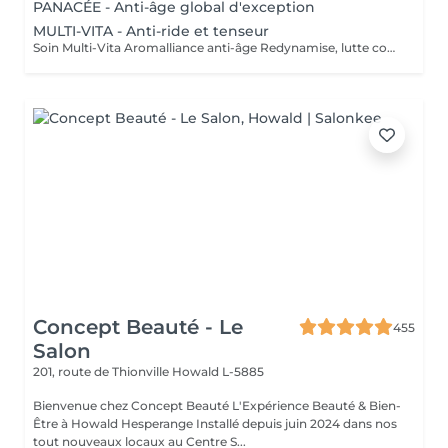
PANACÉE - Anti-âge global d'exception
MULTI-VITA - Anti-ride et tenseur
Soin Multi-Vita Aromalliance anti-âge Redynamise, lutte contre le vieillissement de la peau Le Soin Multi-Vita certifié bio est un soin multivitaminé redynamisant aux actifs puissants luttant contre les signes du vieillissement cutané de tous les types de peaux matures. Ambiance feutrée, senteurs subtiles et épicées pour ce soin anti-âge. Tout commence par un nettoyage de la peau, suivi du modelage aux huiles bio précieuses anti-âge. Véritable soin tenseur anti-âge, son modelage exclusif aux baguettes cible précisément les rides pour une action renforcée. Les tissus sont stimulés, remodelés, les échanges relancés. Relaxation intense lors de la pose du masque, qui précède l'application de la Crème Absolue certifiée bio, pour une beauté à son apogée. Convient pour : Tous types de peaux matures
Concept Beauté - Le
455
Salon
201, route de Thionville
Howald L-5885
Bienvenue chez Concept Beauté L'Expérience Beauté & Bien-
Être à Howald Hesperange Installé depuis juin 2024 dans nos
tout nouveaux locaux au Centre S...