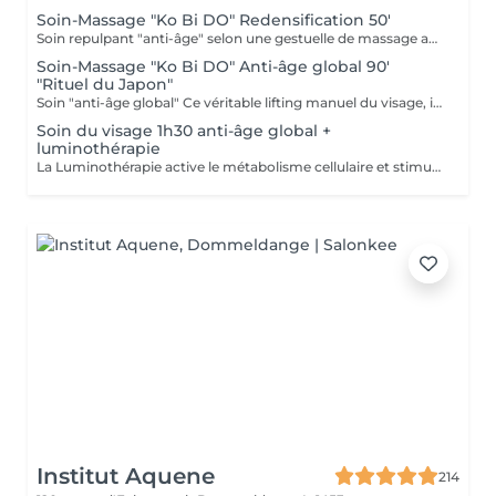
Soin-Massage "Ko Bi DO" Redensification 50'
Soin repulpant "anti-âge" selon une gestuelle de massage active : le Ko-Bi-Do. Véritable lifting naturel du visage inspiré d'un rituel japonais associé à notre principe de Dermaponcture pour lisser efficacement les traits et tonifier le cou. Durant ce soin, nous utiliserons les produits spécifiques aux besoin de votre peau.
Soin-Massage "Ko Bi DO" Anti-âge global 90'
"Rituel du Japon"
Soin "anti-âge global" Ce véritable lifting manuel du visage, inspiré du massage japonais "Ko Bi Do"est associé à complexe anti-âge unique. vous retrouvez une peau tonifiée lissée et repulpée. et associés d'un masque aux vertus régénérantes, agit en profondeur sur les rides, la fermeté, les taches pigmentaires et l'éclat, et insiste sur le contour des yeux, la bouche, le décolleté. Vous retrouvé
Soin du visage 1h30 anti-âge global +
luminothérapie
La Luminothérapie active le métabolisme cellulaire et stimule la production de collagène et d'élastine. Au l des séances, la peau retrouve élasticité et éclat, les cicatrices s'atténuent, l'acné guérit. Le résultat est visible très rapidement. Les résultats attendus peuvent varier en fonction de chaque individu. Des études montrent en effet que la peau semble plus jeune et les rides plus atténuées dès la première utilisation de cette technologie. La lumière LED bleue est particulièrement efficace pour prévenir les éruptions cutanées puisqu'elle détruit les bactéries responsables de l'acné directement dans le derme. C'est scientifiquement prouvé !
Institut Aquene
214