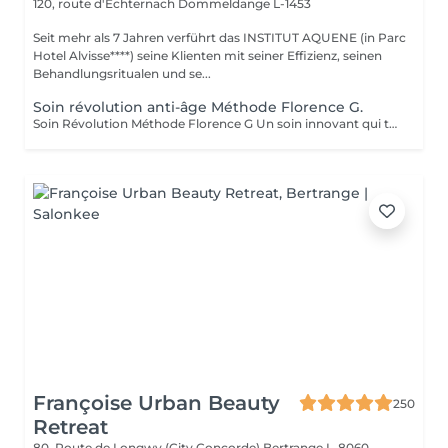
120, route d'Echternach
Dommeldange L-1453
Seit mehr als 7 Jahren verführt das INSTITUT AQUENE (in Parc
Hotel Alvisse****) seine Klienten mit seiner Effizienz, seinen
Behandlungsritualen und se...
Soin révolution anti-âge Méthode Florence G.
Soin Révolution Méthode Florence G Un soin innovant qui transforme visiblement la qualité de la peau. Le Soin Révolution de la méthode Florence G est un protocole hautement technologique et manuel et 100 % naturel combinant des techniques exclusives de stimulation tissulaire, d'oxygénation cutanée et de remodelage facial. Ce soin nouvelle génération agit en profondeur pour relancer les fonctions naturelles de la peau, améliorer son aspect global et lui redonner toute sa vitalité sans l'abimer, sans douleur et sans éviction sociale. Les bénéfices du soin: - Lisse immédiatement les rides et ridules - Raffermit et redessine les contours du visage - Booste l'éclat et l'oxygénation - Réduit visiblement les signes de fatigue - Améliore la texture de la peau Les effets du soin vont s'accentuer encore pendant 3 à 4 semaines. C'est également un soin fantastique pour travailler les cicatrices (du corps également), les peaux atopiques, vergetures blanches ou violacées. AUCUNE ÉPILATION VISAGE NE POURRA ÊTRE FAITE PENDANT LE SOIN.
Françoise Urban Beauty
250
Retreat
80, Route de Longwy (City Concorde)
Bertrange L-8060