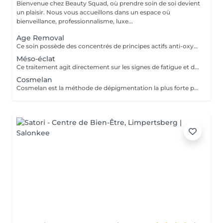
Bienvenue chez Beauty Squad, où prendre soin de soi devient
un plaisir. Nous vous accueillons dans un espace où
bienveillance, professionnalisme, luxe...
Age Removal
Ce soin possède des concentrés de principes actifs anti-oxydants et anti-rides. la formule concentrée de celui-ci prévient le vieillissement en procurant une hydratation et une régénération longue durée pour tous les types de rides, rides d'expression et les rides de gravité. La peau devient visiblement plus jeune, plus lisse, plus élastique et plus ferme. 1 soin : 135€ forfait 5 soins 610€
Méso-éclat
Ce traitement agit directement sur les signes de fatigue et de vieillissement de la peau, c'est un soin anti-âge puissant. Son action vise à favoriser les mécanismes de défense de l'organisme et le renouvellement cellulaire. Les rides et les imperfections de la peau sont éliminées et la peau récupère progressivement un aspect éclatant. 1 séance : 165€ Forfait 5 séances : 745€
Cosmelan
Cosmelan est la méthode de dépigmentation la plus forte permettant d'éliminer intégralement les taches les plus sévères et les resistances et évite leur réapparition. Il peut également être utilisé pour de l'anti-age Ce traitement unifie alors le teint et augmente l'éclat de la peau. Prix sur devis uniquement, merci de nous contacter :)