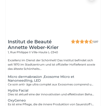
Institut de Beauté
597
Annette Weber-Krier
1, Rue Philippe II
Ville-Haute L-2340
Exzellenz im Dienst der Schönheit! Das Institut befindet sich
seit 1970 im Stadtzentrum und ist offizieller Hoflieferant sowie
das älteste Schönheits...
Micro dermabrasion ,Exosome Micro et
Nanoneedling, LED
Ce soin anti- âge ultra complet aux Exosomes comprend une microdermabrasion, un soin activateur Cold plasma, le microneedling avec des Exosomes, un masque feuille de collagène avec le nanoneedling, pour finaliser encore 15' de luminothérapie. Vous partirez avec votre sérum aux exosomes pour continuer le soin à domicile.
Hydra Facial
Dies ist aktuell eine der innovativsten und effektivsten Behandlungsmethoden und absolut schmerzfrei. Abgestorbene Hautzellen werden durch eine Kombination aus mechanischen und chemischen Peelings sanft abgetragen und Unreinheiten aus den Poren gesaugt. Gleichzeitig wird die Haut mit wohltuenden hochpotenten Wirkstoffen versorgt. Das Kollagenwachstum wird stimuliert, die Zellerneuerung angeregt und die Haut intensiv durchfeuchtet. Sie erscheint straffer und erhält einen jugendlichen Glow. Durch die verschiedenen Booster kann auf jede Hautsituation perfekt eingegangen werden. Neben erstklassigen Anti-Aging Behandlungen , bietet sich die Möglichkeit, die Haut zu entschlacken und die junge, zu Unreinheiten neigende Haut ebenmässiger erscheinen zu lassen. Die aufgeführten Behandlungsziele sind spürbar und direkt sichtbar- ohne Ausfallzeiten nach der Anwendung.
OxyGeneo
Es ist eine Pflege, die die innere Produktion von Sauerstoff in der Haut, die Mikroabrasion des Stratum corneum und die Infusion von Wirkstoffen in die tiefen Hautschichten kombiniert. Eine angenehme Behandlung, die gleichzeitig auf 3 Ebenen wirkt und sofort sichtbare Ergebnisse liefert. Durch die Zuordnung der Radiofrequenz verbessert die Behandlung die Konturen des Gesichts, den Hautaspekt. Die Haut ist frisch, jung und strahlend. TriPollar RF Radio Frequency ist eine neue, hochentwickelte Technologie für die nicht-invasive Gesichtsstraffung. Die Haut wird tief erhitzt, was eine straffende Wirkung der Kollagenfasern ermöglicht und die Haut sofort straffer macht. Radiofrequenz stimuliert auch die natürliche Produktion von Kollagen- und Elastinfasern, was zu erheblichen Ergebnissen bei der Verbesserung der Gesichtslinien und Falten führt. Die Ergebnisse sind sofort sichtbar und bestehen auch ohne Operation und ohne Revalidierungszeit. Darüber hinaus verringert der Ultraschall vorübergehend die Dichte der Hautschichten, so dass sich zwischen den Zellen Räume bilden. Wirkstoffe können daher tiefer in die Haut eindringen. Die Wirkstoffe bestehen aus kleinen Molekülen, die einen besseren Durchgang zwischen den Zellen ermöglichen. Dieser Prozess ist sicher und effektiv für alle Hauttypen, selbst für die empfindlichste Haut. Es ist auch schmerzlos, bietet eine Mikromassage und regt die Regeneration an