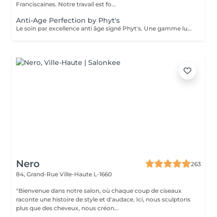
Franciscaines. Notre travail est fo...
Anti-Age Perfection by Phyt's
Le soin par excellence anti âge signé Phyt's. Une gamme luxueuse qui permet un traitement aux actifs puissants naturels et complets des peaux matures. Réduction des rides, fermeté ...une efficacité prouvée et résultat visible dès le 1 er soin. Ce soin commence par un rafraîchissement stimulant des pieds pour favoriser la circulation sanguine et la relaxation.
Nero
263
84, Grand-Rue
Ville-Haute L-1660
"Bienvenue dans notre salon, où chaque coup de ciseaux
raconte une histoire de style et d'audace. Ici, nous sculptons
plus que des cheveux, nous créon...