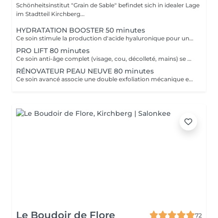
Schönheitsinstitut "Grain de Sable" befindet sich in idealer Lage
im Stadtteil Kirchberg...
HYDRATATION BOOSTER 50 minutes
Ce soin stimule la production d'acide hyaluronique pour une hydratation intense, redonnant à la peau un aspect repulpé et lissé tout en la protégeant des agressions extérieures et du vieillissement cutané.
PRO LIFT 80 minutes
Ce soin anti-âge complet (visage, cou, décolleté, mains) se distingue par sa combinaison unique d'exfoliations, de stimulation cellulaire mécanique et de manoeuvres facialistes exclusives. Il uniformise et illumine le teint, tout en liftant et redessinant les contours du visage. En comblant visiblement les rides et en renforçant la fermeté de la peau, ce soin révèle un épiderme plus lisse, lifté et rajeuni.
RÉNOVATEUR PEAU NEUVE 80 minutes
Ce soin avancé associe une double exfoliation mécanique et chimique du visage et du cou, permettant un nettoyage en profondeur de l'épiderme. Il favorise l'élimination des toxines et stimule le renouvellement cellulaire pour retrouver une peau saine, uniforme et lumineuse.
Le Boudoir de Flore
72