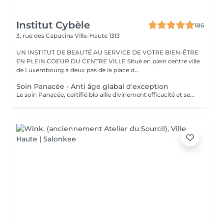
Institut Cybèle
186
3, rue des Capucins
Ville-Haute 1313
UN INSTITUT DE BEAUTÉ AU SERVICE DE VOTRE BIEN-ÊTRE
EN PLEIN COEUR DU CENTRE VILLE Situé en plein centre ville
de Luxembourg à deux pas de la place d...
Soin Panacée - Anti âge glabal d'exception
Le soin Panacée, certifié bio allie divinement efficacité et sensorialité et cible tous les signes de l'âge : rides, éclat, fermeté. Des textures originales et un modelage visage resculptant unique réalisé à l'aide du Dermophyt's, un appareil à ondes sonores permettant de travailler les tissus en profondeur, pour des résultats visibles instantanément après un seul soin !