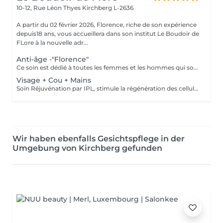
10-12, Rue Léon Thyes
Kirchberg L-2636
A partir du 02 février 2026, Florence, riche de son expérience
depuis18 ans, vous accueillera dans son institut Le Boudoir de
FLore à la nouvelle adr...
Anti-âge -"Florence"
Ce soin est dédié à toutes les femmes et les hommes qui souhaitent des résultats dès la première séance et surtout pour celles et ceux qui souffrent de leurs rides profondes. Riche de mes expériences professionnelles depuis plus de 12 ans en institut, j'ai décidé de créer mes propres protocoles de soin. Ce soin allie plusieurs techniques, dont la madérothérapie et la luminothérapie. A ces techniques j'applique tout au long du soin des concentrés de produits performants de marque médicale esthétique. Les résultats sont ainsi visibles dès la première séance.
Visage + Cou + Mains
Soin Réjuvénation par IPL, stimule la régénération des cellules de collagène et atténue les taches pigmentaires
Wir haben ebenfalls Gesichtspflege in der
Umgebung von Kirchberg gefunden