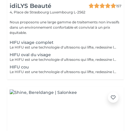
idiLYS Beauté
157
4, Place de Strasbourg
Luxembourg L-2562
Nous proposons une large gamme de traitements non invasifs
dans un environnement confortable et convivial à un prix
équitable.
HIFU visage complet
Le HIFU est une technologie d'ultrasons qui lifte, redessine les contours du visage et raffermit la peau en ciblant les couches profondes pour un effet anti-âge. La LUMINOTHÉRAPIE du visage consiste à exposer la peau à des lumières LED afin de stimuler le renouvellement cellulaire et améliorer l'éclat du teint.
HIFU oval du visage
Le HIFU est une technologie d'ultrasons qui lifte, redessine les contours du visage et raffermit la peau en ciblant les couches profondes pour un effet anti-âge.
HIFU cou
Le HIFU est une technologie d'ultrasons qui lifte, redessine les contours du visage et raffermit la peau en ciblant les couches profondes pour un effet anti-âge. La LUMINOTHÉRAPIE du cou consiste à exposer la peau à des lumières LED afin de stimuler le renouvellement cellulaire et améliorer la texture de la peau.