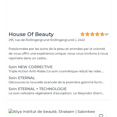
House Of Beauty
47
291, rue de Rollingergrund
Rollingergrund L-2441
Passionnées par les soins de la peau et animées par la volonté
de vous offrir une expérience unique, nous vous invitons à nous
rejoindre dans un cadre...
Soin NEW CORRECTIVE
Triple Action Anti-Rides Ce soin cosmétique réduit les rides profondes et les rides d'expression rapidement et efficacement. L'innovante combinaison de trois mécanismes d'action dans un même soin ( Nouveau pouvoir Peeling, Effet combleur plus puissant et effet décontractant plus puissant ) produisent un effet lissant sur les rides les plus profondes. Les rides disparaissent naturellement et progressivement dès la première séance
Soin ETERNAL
Découvrez la nouvelle avancée de la première gamme formulée à partir de cellules souches végétales. Le soin ETERNAL stimule la régénération de toutes les couches de la peau et inverse le processus de vieillissement cellulaire. Sa combinaison de cellules souches végétales stimulent les cellules souches dermo-épidermiques et hypodermiques de la peau, essentielles au maintient de la densité et de l'épaisseur d'une peau jeune. Une peau rajeunie et redensifiée
Soin ETERNAL + TECHNOLOGIE
Le soin cellulaire régénérant d'exception. Le Skeyndor Eternal stimule la vitalité et la longévité des cellules grâce à la puissance des cellules souches végétales et d'actifs hautement nourrissants. Associé à une technologie avancée au choix, ce soin agit en profondeur pour régénérer, raffermir et redonner éclat à la peau. Peau plus ferme, dense et nourrie en profondeur. Rides et ridules visiblement atténuées, teint éclatant, lumineux et revitalisant. Effet jeunesse visible dès la 1 séance Idéal pour: Peaux matures, sèches ou en perte de densité Teints ternes ou fatigués En cure pour un résultat jeunesse durable