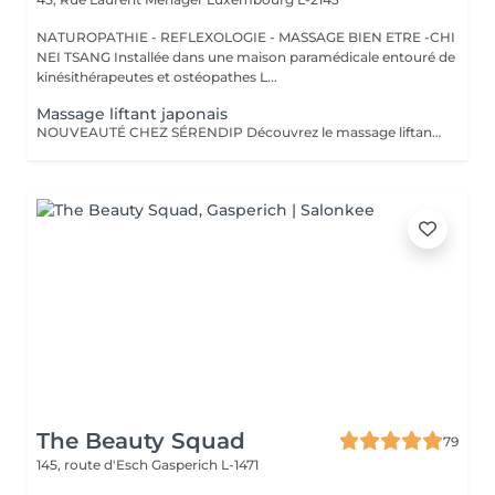
NATUROPATHIE - REFLEXOLOGIE - MASSAGE BIEN ETRE -CHI
NEI TSANG Installée dans une maison paramédicale entouré de
kinésithérapeutes et ostéopathes L...
Massage liftant japonais
NOUVEAUTÉ CHEZ SÉRENDIP Découvrez le massage liftant naturel japonais, un soin d'exception qui allie beauté, bien-être et énergie vitale ! Bien plus qu'un simple massage, cette technique ancestrale agit sur tous les plans : Esthétique Raffermit, tonifie et illumine votre peau naturellement. Énergétique Stimule les méridiens pour une meilleure circulation de l'énergie. Émotionnel Apaise le système nerveux, libère les tensions et favorise un sommeil réparateur. Un lifting 100 % naturel : sans crèmes ni produits chimiques, uniquement des hydrolats purs et, sur demande, des huiles essentielles pour sublimer votre peau. Une détente profonde : évacuez le stress et retrouvez un équilibre intérieur. Un éclat retrouvé : stimule la production de collagène et réveille l'éclat de votre visage.
The Beauty Squad
79
145, route d'Esch
Gasperich L-1471