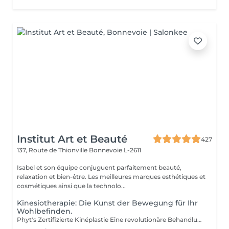
Institut Art et Beauté
427
137, Route de Thionville
Bonnevoie L-2611
Isabel et son équipe conjuguent parfaitement beauté,
relaxation et bien-être. Les meilleures marques esthétiques et
cosmétiques ainsi que la technolo...
Kinesiotherapie: Die Kunst der Bewegung für Ihr
Wohlbefinden.
Phyt's Zertifizierte Kinéplastie Eine revolutionäre Behandlung, die Physiotherapie und natürliche Produkte kombiniert, um einen sanften und zugleich effektiven Ansatz für Schönheit zu bieten. Verwendet manuelle Techniken und biologische Produkte, um die Haut tiefgehend zu stimulieren, ganz ohne Chemikalien oder invasive Eingriffe. Jede Sitzung ist speziell auf Ihre individuellen Bedürfnisse abgestimmt und zielt auf Faszien und Muskeln ab, um eine maßgeschneiderte Lösung zu bieten, die sich perfekt an Ihre Haut anpasst. Sauerstoffzufuhr und Regeneration: Fördert die Blutzirkulation und die Zellregeneration, um die Elastizität und Festigkeit der Haut zu verbessern, wodurch Ihre Haut sichtbar jünger und straffer wirkt. Sofortige Ergebnisse: Erreichen Sie sichtbare Effekte bereits nach der ersten Sitzung mit deutlicher Straffung und Tonisierung. Jede Behandlung ist in Einzelampullen verpackt, um perfekte Hygiene, optimale Frische bei jeder Anwendung und präzise Dosierung sicherzustellen. Kosmetikerinnen Fatima Lisete Marie Francesca Die Phyt's Zertifizierte Kinéplastie ist mehr als nur eine Behandlung sie bietet greifbare Ergebnisse für die Gesundheit Ihrer Haut. Gönnen Sie sich diese Expertentherapie und enthüllen Sie revitalisierte, strahlende Haut mit der Unterstützung unserer erfahrenen Kosmetikerinnen.