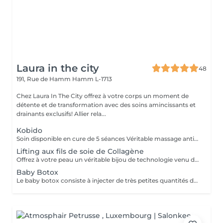
Laura in the city
48
191, Rue de Hamm
Hamm L-1713
Chez Laura In The City offrez à votre corps un moment de
détente et de transformation avec des soins amincissants et
drainants exclusifs! Allier rela...
Kobido
Soin disponible en cure de 5 séances Véritable massage anti-âge global, ce lifting manuel japonais appélé "Ko Bi Do" , agit en profondeur sur les rides, la fermeté et l'éclat de la peau, en insistant sur le contour des yeux, la bouche, les joues, le front, l'ovale du visage et le cou. La peau est lissée, le teint éclatant et l'esprit parfaitement détendu. Le Soin Massage Kobido Régénérant associe les manuvres précises et rythmées de la Dermapuncture®, Une alternance codifiée de manuvres étudiées pour lifter la peau en profondeur, régénérer les cellules et relancer le Qi. Durant ces 70 minutes, les points énergétiques sont stimulés, les traits du visage et du cou sont lissés en profondeur, la peau retrouve sa tonicité et l'ovale est restructuré. Des résultats prouvés 100% SENSATION DE LIFTING IMMÉDIAT¹ 91% DES RIDES VISIBLEMENT LISSÉES¹ 95% REGARD DÉFATIGUÉ¹ -21,5% RELÂCHEMENT DE LA PEAU DU COU²
Lifting aux fils de soie de Collagène
Offrez à votre peau un véritable bijou de technologie venu de Corée : L'Éclat de Soie, le soin visage nouvelle génération aux fils de soie infusés de collagène. Ce protocole raffiné combine innovation cosmétique et gestuelle experte pour un effet lifting immédiat, sans aiguille ni douleur. Les fils fondent au contact de la peau et agissent en profondeur pour stimuler le collagène naturel, lisser les rides, repulper les volumes et sublimer l'éclat du teint. Résultats visibles dès la première séance : Rides lissées Peau raffermie et repulpée Teint lumineux et uniforme Contours du visage redessinés Parfait en cure ou en soin coup d'éclat, le Soin aux Fils de Soie de Collagène redonne à votre visage fraîcheur, fermeté et éclat, naturellement.
Baby Botox
Le baby botox consiste à injecter de très petites quantités de toxine botulique dans des zones ciblées du visage pour atténuer les rides et les ridules. On parle ici de microdoses qui permettent de lisser la peau sans figer les expressions. Ainsi, il prévient l'apparition des rides d'expression tout en laissant le visage bouger naturellement. Le botox est injecté avec un baby roller et non une aiguille comme chez le médecin, ce qui fait que le produit va figer les rides jusqu'à l'épiderme et non jusqu'aux muscles. Effet plus naturel que le botox traditionnel Tenue entre 3 et 6 mois Merci de prendre RDV minimum 5 jours avant la date du RDV pour commande du botox