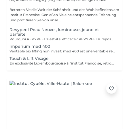
Betreten Sie die Welt der Schönheit und des Wohlbefindens am
Institut Francoise. Genießen Sie eine entspannende Erfahrung
und profitieren Sie von unse...
Revypeel Peau Neuve , lumineuse, jeune et
parfaite
Pourquoi REVYPEEL® est-il si efficace? REVYPEEL® repose sur une combinaison exclusive de trois acides aux actions complémentaires : Des Résultats Visibles et Durables Effet "peau neuve" : Exfoliation contrôlée pour une texture affínée, un teint éclatant et uniformisé. Anti-âge : Stimulation de la production de collagène pour une peau ferme et repulpée. Anti-imperfections : Réduction des rides, cicatrices d'acné et pores dilatés. Éclaircissant : Diminution des taches pigmentaires et prévention des récidives. 3. Adapté à Tous les Types de Peau , REVYPEEL® s'adapte à chaque besoin : Version LOW : Pour une exfoliation douce, idéale pour les peaux sensibles ou en entretien. 4. Sécurité et Confort Contrôle optimal :pas de risques d'irritation ou de rougeurs. Contrairement aux peelings agressifs, REVYPEEL® offre une récupération rapide
Imperium med 400
Véritable bio lifting non invasif, med 400 est une véritable révolution dans le domaine de l'esthétique. Combinant la diathermologie et la diathermo-concentration, cette technique va complètement régénérer la peau, raffermir les muscles faciaux, vascularisé les tissus profonds, ré oxygéner les tissus du visage, traiter le relâchement, les rides faciales et le cou. Le traitement va débarrasser la peau de toutes ses impuretés. Puis,la sonophorèse, innovation agissant comme une mésothérapie sans aiguilles, va permettre la pénétration de tous les actifs. Les résultats sont visibles dès la première séance. Cure de 6 soins - Prix 1100
Touch & Lift Visage
En exclusivité Luxembourgeoise à l'institut Françoise, retrouvez la solution naturelle, non invasive et efficace pour répondre à votre souhait de rajeunissement durable. Le visage, l'ovale et le cou sont redessinés et retrouvent leur tonicité, les rides et plis s'atténuent, le regard retrouve sa luminosité. Les résultats sont visibles dès la première séance. Chaque traitement doit être fait tous les deux mois. Cure de 3 Soins - Prix 1029 Cure de 5 Soins - Prix 1560