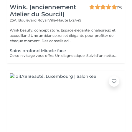
Wink. (anciennement
176
Atelier du Sourcil)
25A, Boulevard Royal
Ville-Haute L-2449
Wink beauty, concept store. Espace élégante, chaleureux et
accueillant! Une ambiance zen et élégante pour profiter de
chaque moment. Des conseils ad...
Soins profond Miracle face
Ce soin visage vous offre: Un diagnostique. Suivi d'un nettoyage en profondeur de votre peau, et un massage Miracle Face qui a un effet de lifting immédiat , ce massage facial dégonfle, accentue les formes du visage et favorise la revitalisation naturelle de la peau.