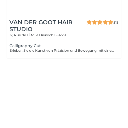
VAN DER GOOT HAIR
513
STUDIO
17, Rue de l'Étoile
Diekirch L-9229
Calligraphy Cut
Erleben Sie die Kunst von Präzision und Bewegung mit einem Calligraphy Cut. Durch eine einzigartige Technik mit einer speziell angewinkelten Klinge wird jede Strähne so geschnitten, dass weiche, fließende Stufen entstehen und natürliches Volumen, Struktur und eine mühelose Form erhalten. Ideal, um Fülle zu verstärken, das Gesicht sanft zu umrahmen und dem Haar ein leichtes, luftiges Gefühl zu verleihen. Das Ergebnis ist ein moderner, dynamischer und perfekt ausgearbeiteter Look.