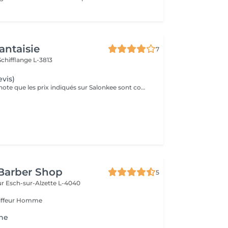
antaisie
7
Schifflange L-3813
evis)
Veuillez prendre note que les prix indiqués sur Salonkee sont communiqués à titre informatif et s'entendent de base. Ces derniers sont susceptibles de varier selon le diagnostic réalisé à votre arrivée au salon et l'expertise du professionnel à qui vous confiez votre beauté. Dans tous les cas, un devis précis vous sera proposé et toutes réalisations de prestations seront effectuées avec votre accord. Un grand merci d'avance pour votre compréhension. Au plaisir de vous recevoir très vite.
Barber Shop
5
ur
Esch-sur-Alzette L-4040
oiffeur Homme
ine