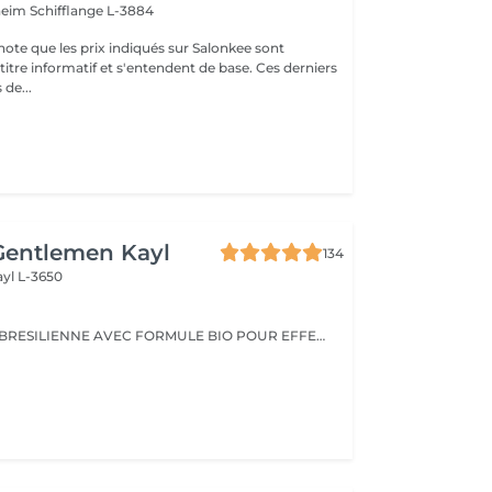
nheim
Schifflange L-3884
note que les prix indiqués sur Salonkee sont
tre informatif et s'entendent de base. Ces derniers
 de...
Gentlemen Kayl
134
ayl L-3650
100% KERATINE BRESILIENNE AVEC FORMULE BIO POUR EFFET NOURRISANT , BRILLANT ET REDUCTEUR DE FRIZZOTIS