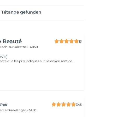
n Tétange gefunden
e Beauté
13
Esch-sur-Alzette L-4050
evis)
Veuillez prendre note que les prix indiqués sur Salonkee sont communiqués à titre informatif et s'entendent de base. Ces derniers sont susceptibles de varier selon le diagnostic réalisé à votre arrivée au salon et l'expertise du professionnel à qui vous confiez votre beauté. Dans tous les cas, un devis précis vous sera proposé et toutes réalisations de prestations seront effectuées avec votre accord. Un grand merci d'avance pour votre compréhension. Au plaisir de vous recevoir très vite.
rew
345
merce
Dudelange L-3450