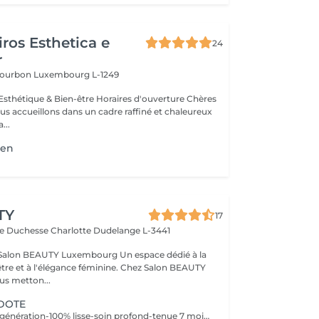
ros Esthetica e
24
r
 Bourbon
Luxembourg L-1249
thétique & Bien-être Horaires d'ouverture Chères
us accueillons dans un cadre raffiné et chaleureux
...
ien
TY
17
de Duchesse Charlotte
Dudelange L-3441
EAUTY Luxembourg Un espace dédié à la
être et à l'élégance féminine. Chez Salon BEAUTY
s metton...
IDOTE
Lissage nouvelle génération-100% lisse-soin profond-tenue 7 mois et + -sans formaldéhyde -Convient à tous types de cheveux (même crépus) -Résultat immédiat, cheveux brillant et disciplinés