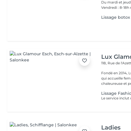
Du mardi et jeudi 9-12h30 et de 14-18h Mercredi 9-12 et de 14
Vendredi : 8-18h
Lissage botox
Lux Glam
118, Rue de l'Aze
Fondé en 2014, L
qui accueille f
chaleureuse et pr
Lissage Fashi
Ladies