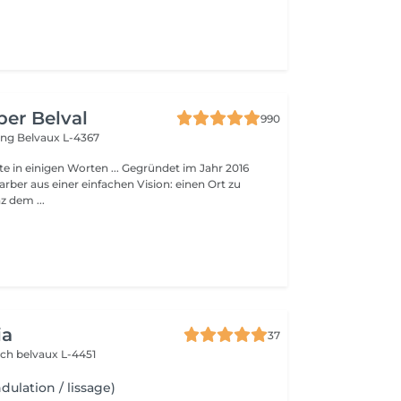
ber Belval
990
ing
Belvaux L-4367
en Worten ... Gegründet im Jahr 2016
arber aus einer einfachen Vision: einen Ort zu
z dem ...
ia
37
sch
belvaux L-4451
ulation / lissage)