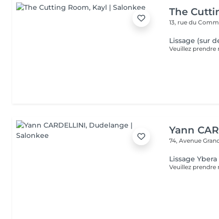
The Cutt
13, rue du Com
Lissage (sur d
Yann CAR
74, Avenue Gran
Lissage Ybera 