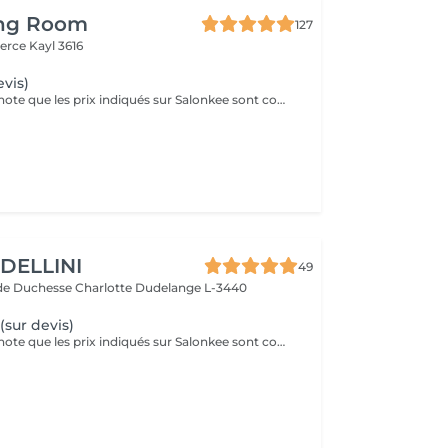
ing Room
127
merce
Kayl 3616
evis)
Veuillez prendre note que les prix indiqués sur Salonkee sont communiqués à titre informatif et s'entendent de base. Ces derniers sont susceptibles de varier selon le diagnostic réalisé à votre arrivée au salon et l'expertise du professionnel à qui vous confiez votre beauté. Dans tous les cas, un devis précis vous sera proposé et toutes réalisations de prestations seront effectuées avec votre accord. Un grand merci d'avance pour votre compréhension. Au plaisir de vous recevoir très vite.
DELLINI
49
de Duchesse Charlotte
Dudelange L-3440
(sur devis)
Veuillez prendre note que les prix indiqués sur Salonkee sont communiqués à titre informatif et s'entendent de base. Ces derniers sont susceptibles de varier selon le diagnostic réalisé à votre arrivée au salon et l'expertise du professionnel à qui vous confiez votre beauté. Dans tous les cas, un devis précis vous sera proposé et toutes réalisations de prestations seront effectuées avec votre accord. Un grand merci d'avance pour votre compréhension. Au plaisir de vous recevoir très vite.