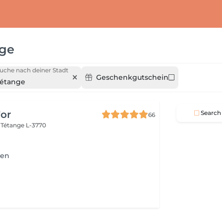
nge
uche nach deiner Stadt
Geschenkgutschein
étange
'or
Search
66
e
Tétange L-3770
ien