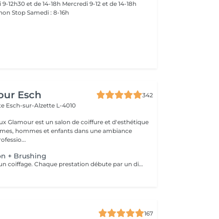
-18h
 non Stop Samedi : 8-16h
our Esch
342
tte
Esch-sur-Alzette L-4010
ux Glamour est un salon de coiffure et d'esthétique
emmes, hommes et enfants dans une ambiance
ofessio...
on + Brushing
Le service inclut un coiffage. Chaque prestation débute par un diagnostic personnalisé. Le tarif final est confirmé en salon selon les besoins de vos cheveux et la technique réalisée.
167