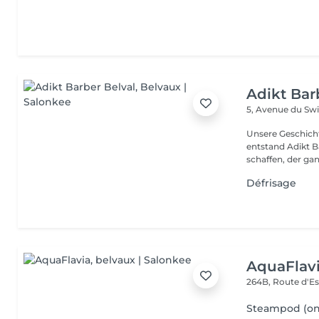
Adikt Bar
5, Avenue du Sw
Unsere Geschichte in einig
entstand Adikt B
schaffen, der gan
Défrisage
AquaFlav
264B, Route d'E
Steampod (ond