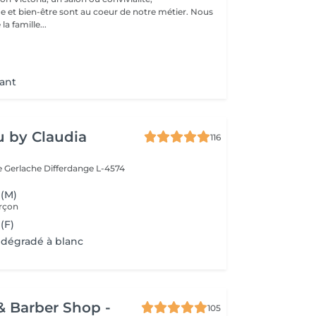
e et bien-être sont au coeur de notre métier. Nous
la famille...
n
iant
 by Claudia
116
e Gerlache
Differdange L-4574
 (M)
rçon
(F)
 dégradé à blanc
& Barber Shop -
105