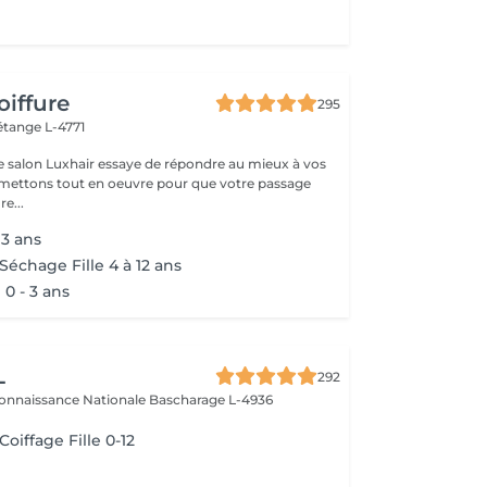
oiffure
295
étange L-4771
e salon Luxhair essaye de répondre au mieux à vos
e...
 3 ans
Séchage Fille 4 à 12 ans
0 - 3 ans
L
292
connaissance Nationale
Bascharage L-4936
Coiffage Fille 0-12