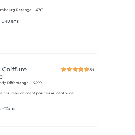
xembourg
Pétange L-4761
0-10 ans
 Coiffure
84
e
nedy
Differdange L-4599
le nouveau concept pour lui au centre de
 -12ans