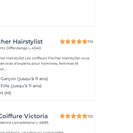
her Hairstylist
179
entz
Differdange L-4540
iffeurs Fischer Hairstylist vous
 services d'experts pour hommes, femmes et
vous ...
Garçon (jusqu’à 11 ans)
ille (jusqu’à 11 ans)
t (M)
oiffure Victoria
132
vidence
Lamadelaine L-4885
n Victoria, un salon où convivialité,