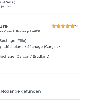
 -12ans )
 jeunes.
ure
51
eur Gaasch
Rodange L-4818
Séchage (Fille)
radé à blanc + Séchage (Garçon /
Séchage (Garçon / Étudiant)
on Rodange gefunden