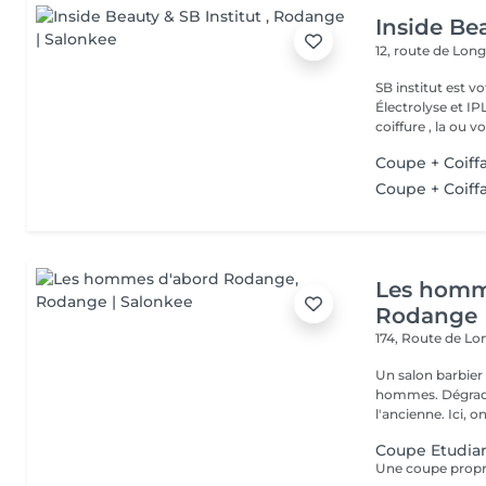
Inside Bea
12, route de Lo
SB institut est v
Électrolyse et IP
coiffure , la ou vo
Coupe + Coiffa
Coupe + Coiff
Les homm
Rodange
174, Route de L
Un salon barbier
hommes. Dégradés
l'ancienne. Ici, on
Coupe Etudia