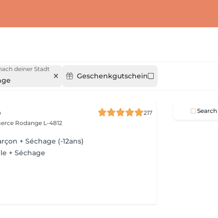
ach deiner Stadt
Geschenkgutschein
nge
o
Search
217
merce
Rodange L-4812
rçon + Séchage (-12ans)
lle + Séchage