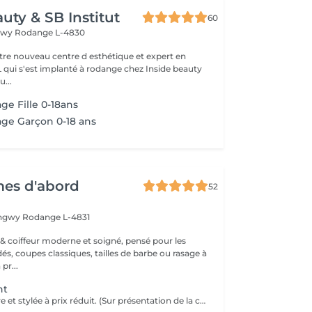
uty & SB Institut
60
ngwy
Rodange L-4830
otre nouveau centre d esthétique et expert en
L qui s'est implanté à rodange chez Inside beauty
u...
ge Fille 0-18ans
age Garçon 0-18 ans
es d'abord
52
ongwy
Rodange L-4831
 & coiffeur moderne et soigné, pensé pour les
, coupes classiques, tailles de barbe ou rasage à
 pr...
nt
Une coupe propre et stylée à prix réduit. (Sur présentation de la carte étudiante.