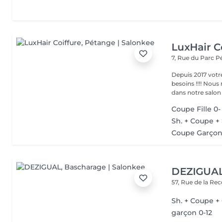
LuxHair C
7, Rue du Parc
P
Depuis 2017 votr
besoins !!!! Nous mettons tout en oeuvre pour que votre passage
dans notre salon r
Coupe Fille 0-
Sh. + Coupe + 
Coupe Garçon 
DEZIGUA
57, Rue de la Re
Sh. + Coupe + 
garçon 0-12