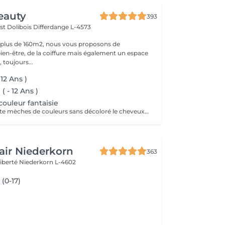
eauty
393
st Dolibois
Differdange L-4573
 plus de 160m2, nous vous proposons de
bien-être, de la coiffure mais également un espace
 toujours...
 12 Ans )
 - 12 Ans )
couleur fantaisie
une ou deux petite mèches de couleurs sans décoloré le cheveux 9 euro part mèches posé
air Niederkorn
363
Liberté
Niederkorn L-4602
(0-17)