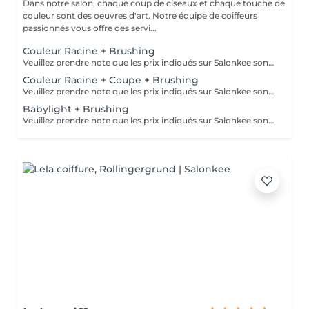
Dans notre salon, chaque coup de ciseaux et chaque touche de
couleur sont des oeuvres d'art. Notre équipe de coiffeurs
passionnés vous offre des servi...
Couleur Racine + Brushing
Veuillez prendre note que les prix indiqués sur Salonkee sont communiqués à titre informatif et s'entendent de base. Ces derniers sont susceptibles de varier selon le diagnostic réalisé à votre arrivée au salon et l'expertise du professionnel à qui vous confiez votre beauté. Dans tous les cas, un devis précis vous sera proposé et toutes réalisations de prestations seront effectuées avec votre accord. Un grand merci d'avance pour votre compréhension. Au plaisir de vous recevoir très vite.
Couleur Racine + Coupe + Brushing
Veuillez prendre note que les prix indiqués sur Salonkee sont communiqués à titre informatif et s'entendent de base. Ces derniers sont susceptibles de varier selon le diagnostic réalisé à votre arrivée au salon et l'expertise du professionnel à qui vous confiez votre beauté. Dans tous les cas, un devis précis vous sera proposé et toutes réalisations de prestations seront effectuées avec votre accord. Un grand merci d'avance pour votre compréhension. Au plaisir de vous recevoir très vite.
Babylight + Brushing
Veuillez prendre note que les prix indiqués sur Salonkee sont communiqués à titre informatif et s'entendent de base. Ces derniers sont susceptibles de varier selon le diagnostic réalisé à votre arrivée au salon et l'expertise du professionnel à qui vous confiez votre beauté. Dans tous les cas, un devis précis vous sera proposé et toutes réalisations de prestations seront effectuées avec votre accord. Un grand merci d'avance pour votre compréhension. Au plaisir de vous recevoir très vite.