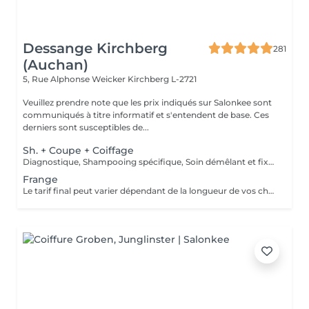
Dessange Kirchberg
281
(Auchan)
5, Rue Alphonse Weicker
Kirchberg L-2721
Veuillez prendre note que les prix indiqués sur Salonkee sont
communiqués à titre informatif et s'entendent de base. Ces
derniers sont susceptibles de...
Sh. + Coupe + Coiffage
Diagnostique, Shampooing spécifique, Soin démêlant et fixation inclus. Veuillez prendre note que les prix indiqués sur Salonkee sont communiqués à titre informatif et s'entendent de base. Ces derniers sont susceptibles de varier selon le diagnostic réalisé à votre arrivée au salon et l'expertise du professionnel à qui vous confiez votre beauté. Dans tous les cas, un devis précis vous sera proposé et toutes réalisations de prestations seront effectuées avec votre accord.
Frange
Le tarif final peut varier dépendant de la longueur de vos cheveux ainsi que des soins et produits utilisés.