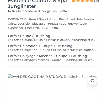
Evidence Coiffure & Spa
578
Junglinster
14, Route d‘Echternach
Junglinster L-6114
EVIDENCE Coiffure & Spa - L'Art du Bien-Être & de la Beauté
Offrez-vous bien plus qu'un rendez-vous : une véritable
expérience. Chez EVIDENCE Coiffu...
Forfait Coupe / Brushing
Le Forfait Coupe / Brushing inclus la coupe, le brushing et le shampoing. Le prix pourra varier en fonction de la longueur des cheveux. Pour tout renseignement complémentaire, n'hésitez pas à nous appeler.
Forfait Coloration + Coupe + Brushing
Le Forfait Coloration + Coupe + Brushing inclus la coloration des racines, la coupe, le brushing et le shampoing. Le prix pourra varier en fonction de la longueur des cheveux. Pour tout renseignement complémentaire, n'hésitez pas à nous appeler.
Forfait Balayage / Mèches + Coupe + Brushing
Le Forfait Balayage / Mèches + Coupe + Brushing inclus le balayage, le traitement, la coupe, le brushing, le shampoing et le soin. Le prix pourra varier en fonction de la longueur des cheveux. Pour tout renseignement complémentaire, n'hésitez pas à nous appeler.