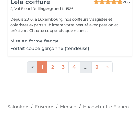
Lela coiffure
206
2, Val Fleuri
Rollingergrund L-1526
Depuis 2010, à Luxembourg, nos coiffeurs visagistes et
coloristes experts subliment votre beauté avec passion et
précision. Chaque coupe, chaque nuanc...
Mise en forme frange
Forfait coupe garçonne (tendeuse)
«
1
2
3
4
...
8
»
Salonkee
Friseure
Mersch
Haarschnitte Frauen