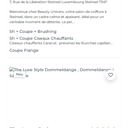
7, Rue de la Libération Steinsel Luxembourg
Steinsel 7347
Bienvenue chez Beauty Univers, votre salon de coiffure à
Steinsel, dans un cadre calme et apaisant, idéal pour un
véritable moment de détente. Le per...
Sh + Coupe + Brushing
Sh + Coupe Ciseaux Chauffants
Ciseaux chauffants Carecut : prévenez les fourches capillaires grâce aux lames chauffantes. En effet, la chaleur apportée par les lames chauffantes permet aux substances hydratantes et nutritives présentes dans les fibres capillaires, ainsi qu'aux pigments, de rester à l'intérieur de celle-ci. Le cheveu cicatrise ainsi immédiatement, croit en résistance et garde une forme belle et une texture douce. Brushing non compris
Coupe Frange
Neu