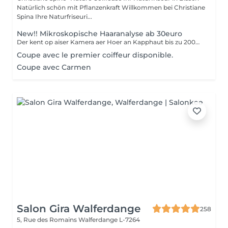
Natürlich schön mit Pflanzenkraft Willkommen bei Christiane
Spina Ihre Naturfriseuri...
New!! Mikroskopische Haaranalyse ab 30euro
Der kent op aiser Kamera aer Hoer an Kapphaut bis zu 200mol vergréissert gesin. Als forméierten Hoer Coach, kann ech Hoerausfall, Schuppen, Hoersplizz, Ekzemen etc diagnostizéiren. Durch meng 40 Joer lang Erfahrung als Coiffeuse, kann ech Iech helelfen aer Problemer ze léisen.
Coupe avec le premier coiffeur disponible.
Coupe avec Carmen
Salon Gira Walferdange
258
5, Rue des Romains
Walferdange L-7264