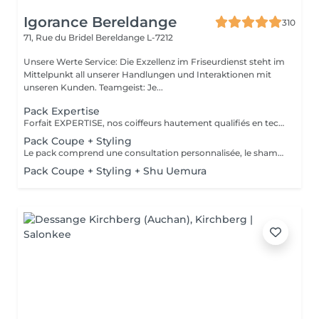
Igorance Bereldange
310
71, Rue du Bridel
Bereldange L-7212
Unsere Werte Service: Die Exzellenz im Friseurdienst steht im
Mittelpunkt all unserer Handlungen und Interaktionen mit
unseren Kunden. Teamgeist: Je...
Pack Expertise
Forfait EXPERTISE, nos coiffeurs hautement qualifiés en technique anglo-saxonne, en formation continu et diplômés d’une académie anglaise à Paris. Vous offre une séance d’une heure avec votre coach en suivi beauté. Ce pack inclus : 1 h de prestation Un diagnostique personnalisé Shampoing spécifique Haircare Conditioner spécifique Produit de coiffage Coupe Styling Produit de finition
Pack Coupe + Styling
Le pack comprend une consultation personnalisée, le shampooing et le conditionneur spécifiques REDKEN , la coupe IGORANCE (finitions sur cheveux secs) , le séchage et les produits de styling REDKEN * Tarifs à titre indicatifs à confirmer après la consultation personnalisée établit auprès de votre coiffeur/stylist/spécialiste * La direction se réserve le droit d’apporter des modifications pour le bon fonctionnement du salon
Pack Coupe + Styling + Shu Uemura