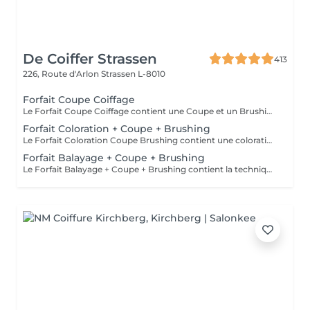
De Coiffer Strassen
413
226, Route d'Arlon
Strassen L-8010
Forfait Coupe Coiffage
Le Forfait Coupe Coiffage contient une Coupe et un Brushing. Dépendant de la longueur des cheveux, le prix peut varier. En cas de questions veuillez appeler au +352 26 31 07 11.
Forfait Coloration + Coupe + Brushing
Le Forfait Coloration Coupe Brushing contient une coloration des racines et une coupe. Dépendant de la quantité de couleur utilisée ou de la longueur des cheveux le prix peut varier. (Veuillez sélectionner le Forfait Balayage au cas où vous souhaitez avoir des mèches ou un Balayage.) En cas de questions veuillez appeler au +352 26 35 02 89
Forfait Balayage + Coupe + Brushing
Le Forfait Balayage + Coupe + Brushing contient la technique Balayage, un coulage (pour donner le bon reflet au Balayage), Olaplex, une Coupe et un Brushing. Dépendant de la quantité de produit utilisée ou de la longueur des cheveux, le prix peut varier. En cas de questions veuillez appeler au +352 26 35 02 89.