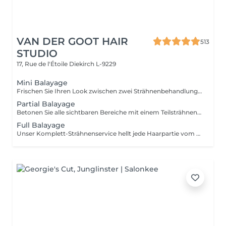
VAN DER GOOT HAIR
513
STUDIO
17, Rue de l'Étoile
Diekirch L-9229
Mini Balayage
Frischen Sie Ihren Look zwischen zwei Strähnenbehandlungen auf – mit einem sanften Face-Framing, das Ihr Gesicht zum Strahlen bringt. Ideal für besondere Anlässe oder wenn Sie Ihrem Haar mehr Leuchtkraft verleihen möchten, ohne eine komplette Strähnenbehandlung zu buchen. Glossing und Tönung sind inklusive und sorgen für ein strahlendes, harmonisches Ergebnis.
Partial Balayage
Betonen Sie alle sichtbaren Bereiche mit einem Teilsträhnen-Service: Nacken, Gesichtskonturen und der gesamte Oberkopf. Ideal für einen Termin im Bereich halber Kopf oder Oberkopf. Tip-Outs, Balayage, Glossing und Tönung sind inklusive für ein leuchtendes und perfekt harmonisches Farbergebnis.
Full Balayage
Unser Komplett-Strähnenservice hellt jede Haarpartie vom Ansatz bis in die Spitzen auf, von innen nach außen – inklusive präziser Arbeit im Nackenbereich und rund um das Gesicht. Ideal für eine Aufhellung von etwa ¾ bis zum gesamten Kopf. Tip-Outs, Balayage, Glossing und Tönung sind inklusive für ein brillantes und perfekt harmonisches Farbergebnis.