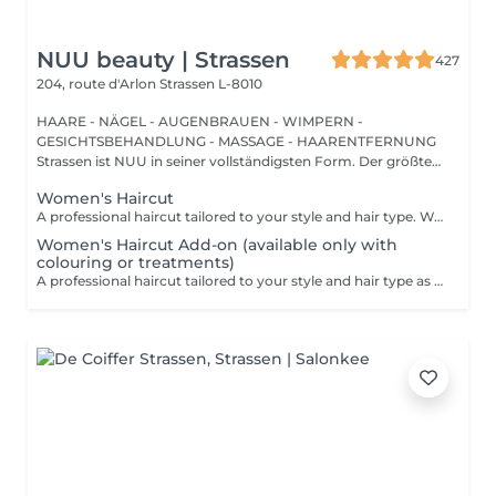
NUU beauty | Strassen
427
204, route d'Arlon
Strassen L-8010
HAARE - NÄGEL - AUGENBRAUEN - WIMPERN -
GESICHTSBEHANDLUNG - MASSAGE - HAARENTFERNUNG
Strassen ist NUU in seiner vollständigsten Form. Der größte
Sal...
Women's Haircut
A professional haircut tailored to your style and hair type. We begin with a short consultation to discuss your expectations, followed by a gentle wash while you relax lying comfortably in our Maletti chair, a precise cut, and a smooth blow-dry. We use Dyson Pro tools that protect your hair from excessive heat and deliver a sleek, polished finish. LaBiosthétique care and styling products provide holistic care for hair and scalp, combining scientific research with carefully selected natural ingredients. All brushes are sanitised with Sibel equipment, which effectively removes hair, product buildup, and impurities while reducing bacteria on the brush surface to maintain high hygiene standards for every client. For a more defined final look, styling can be added as an add-on. Simple, Moderate, Complex This grading reflects your hair's individual characteristics, such as texture, density, and length and is assessed by your hairdresser at the start of your visit. Not sure which to choose? We recommend booking Complex. The price will be adjusted after your consultation. Note: This is not related to the difficulty of haircuts or timing.
Women's Haircut Add-on (available only with
colouring or treatments)
A professional haircut tailored to your style and hair type as an add-on to colouring or treatments. We begin with a short consultation to discuss your expectations, followed by a gentle wash while you relax lying comfortably in our Maletti chair, a precise cut, and a smooth blow-dry. We use Dyson Pro tools that protect your hair from excessive heat and deliver a sleek, polished finish. LaBiosthétique care and styling products provide holistic care for hair and scalp, combining scientific research with carefully selected natural ingredients. All brushes are sanitised with Sibel equipment, which effectively removes hair, product buildup, and impurities while reducing bacteria on the brush surface to maintain high hygiene standards for every client. For a more defined final look, styling can be added as an add-on. Simple, Moderate, Complex This grading reflects your hair's individual characteristics, such as texture, density, and length and is assessed by your hairdresser at the start of your visit. Not sure which to choose? We recommend booking Complex. The price will be adjusted after your consultation. Note: This is not related to the difficulty of haircuts or timing.