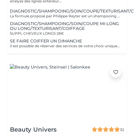
analyse des lignes extérieur...
DIAGNOSTIC/SHAMPOOING/SOIN/COUPE/TEXTURISANT/C
La formule proposé par Philippe Reyter est un shampooing adapté, une coupe et un brushing selon votre souhait.Pour votre shampooing nous effectuerons un massage du cuir chevelu. Avant de commencer, Philippe vous proposera un pré-diagnostic de structure de coupe afin de mieux vous connaitre et de vous faire des propositions.
DIAGNOSTIC/SHAMPOOING/SOIN/COUPE MI-LONG
OU LONG/TEXTURISANT/COIFFAGE
SUPPL CHEVEUX LONGS 28€
SE FAIRE COIFFER UN DIMANCHE
Il est possible de réserver des services de votre choix uniquement avec PHILIPPE les Dimanches, veuillez nous contacter pour votre demande.
Beauty Univers
32