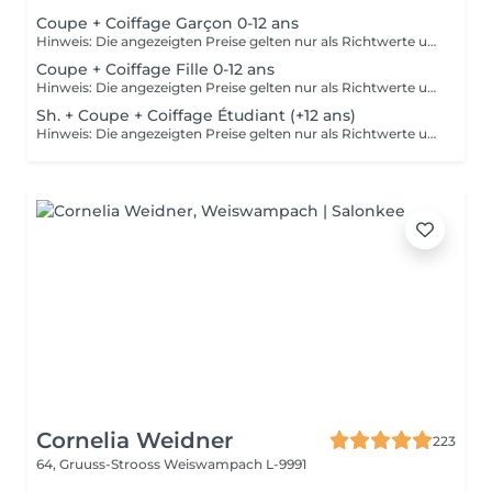
Coupe + Coiffage Garçon 0-12 ans
Hinweis: Die angezeigten Preise gelten nur als Richtwerte und können sich je nach Art, Dauer und Komplexität der Dienstleistung, welche Ihnen vor Ort angeboten wird, ändern.
Coupe + Coiffage Fille 0-12 ans
Hinweis: Die angezeigten Preise gelten nur als Richtwerte und können sich je nach Art, Dauer und Komplexität der Dienstleistung, welche Ihnen vor Ort angeboten wird, ändern.
Sh. + Coupe + Coiffage Étudiant (+12 ans)
Hinweis: Die angezeigten Preise gelten nur als Richtwerte und können sich je nach Art, Dauer und Komplexität der Dienstleistung, welche Ihnen vor Ort angeboten wird, ändern.
Cornelia Weidner
223
64, Gruuss-Strooss
Weiswampach L-9991