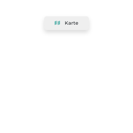
Karte
Unternehmen
Support
Team
&
Jobs
Ihr Geschäft hinzufügen
Rechtlich
Widerrufsrecht ausüben
AGBs