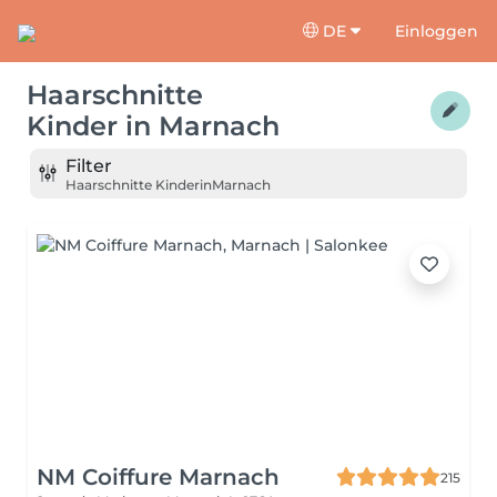
DE
Einloggen
Haarschnitte
Kinder
in
Marnach
Filter
Haarschnitte Kinder
in
Marnach
NM Coiffure Marnach
215