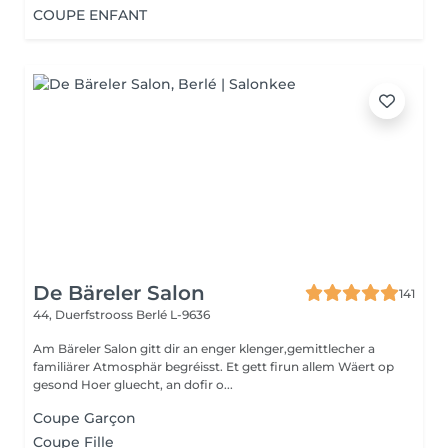
COUPE ENFANT
De Bäreler Salon
141
44, Duerfstrooss
Berlé L-9636
Am Bäreler Salon gitt dir an enger klenger,gemittlecher a
familiärer Atmosphär begréisst. Et gett firun allem Wäert op
gesond Hoer gluecht, an dofir o...
Coupe Garçon
Coupe Fille