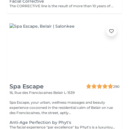
Facial Corrective
The CORRECTIVE line is the result of more than 10 years of experience: a cosmetic treatment that quickly and effectively reduces deep wrinkles and facial lines. This innovative product combines 3 mechanisms of action: peeling - filling - decontracting - in a single treatment and has a strong smoothing effect, even on deep wrinkles. The result is that wrinkles gradually disappear naturally from the first treatment!
Spa Escape
290
16, Rue des Franciscaines
Belair L-1539
Spa Escape, your urban, wellness massages and beauty
experience cocooned in the residential calm of Belair on rue
des Franciscaines, the street, aptly...
Anti-Age Perfection by Phyt's
The facial experience "par excellence" by Phyt's is a luxurious choice. It is a combination of natural, concentrated active ingredients like Edelweiss, rosemary and vitamin E, chosen for the mature skin. The gentle introduction of the Dermophyts machine helps to limits cutaneous stress, reduce fine lines and other visible signs of ageing. The treatment firms and tightens and leaves your skin looking radiant and luminous even after the first treatment...But that's not all, your hands and arms or neck get a mini anti-aging treatment too!