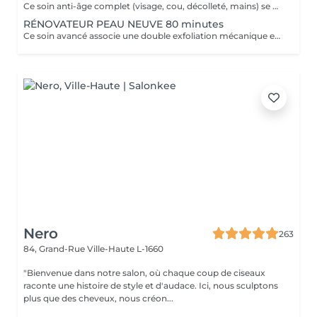
Ce soin anti-âge complet (visage, cou, décolleté, mains) se distingue par sa combinaison unique d'exfoliations, de stimulation cellulaire mécanique et de manoeuvres facialistes exclusives. Il uniformise et illumine le teint, tout en liftant et redessinant les contours du visage. En comblant visiblement les rides et en renforçant la fermeté de la peau, ce soin révèle un épiderme plus lisse, lifté et rajeuni.
RÉNOVATEUR PEAU NEUVE 80 minutes
Ce soin avancé associe une double exfoliation mécanique et chimique du visage et du cou, permettant un nettoyage en profondeur de l'épiderme. Il favorise l'élimination des toxines et stimule le renouvellement cellulaire pour retrouver une peau saine, uniforme et lumineuse.
Nero
263
84, Grand-Rue
Ville-Haute L-1660
"Bienvenue dans notre salon, où chaque coup de ciseaux
raconte une histoire de style et d'audace. Ici, nous sculptons
plus que des cheveux, nous créon...