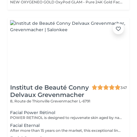
NEW OXYGENEO GOLD OxyPod GLAM - Pure 24K Gold Facial A luxurious pure gold facial revitalizes and firms dull skin, boosts skin hydration, and prov It is a care combining the internal production of oxygen in the skin, the microabrasion of the stratum corneum and the infusion of active ingredients in the deep layers of the skin. A pleasant treatment that acts simultaneously on 3 levels for immediately visible results. By associating the radiofrequency, the treatment improves the contours of the face, the cutaneous aspect. The skin is fresh, young and radiant. TriPollar RF Radio Frequency is a new, highly advanced technology for non-invasive facial firming. The skin is heated deep, which allows a tightening effect of collagen fibers making the skin firmer instantly. Radio Frequency also stimulates the natural production of collagen and elastin fibers for significant results in the improvement of facial lines and wrinkles. The results are immediately visible and persist without surgery and without revalidation time. In addition, the ultrasound temporarily reduces the density of the layers of the skin, in this way spaces are formed between the cells. Active ingredients can therefore penetrate deeper into the skin. The active ingredients are composed of small molecules that allow a better passage between the cells. This process is safe and effective for all skin types even for the most sensitive skin. It is also painless, provides a micro massage and stimulates regeneratio
Institut de Beauté Conny
347
Delvaux Grevenmacher
8, Route de Thionville
Grevenmacher L-6791
Facial Power Rétinol
POWER RETINOL is designed to rejuvenate skin aged by natural causes or by the sun (photoageing).
Facial Eternal
After more than 15 years on the market, this exceptional line has been further developed. ETERNAL stimulates regeneration in every layer of the skin and reverses the cellular ageing process known as senescence. The result: rejuvenated and regenerated skin for lasting beauty!