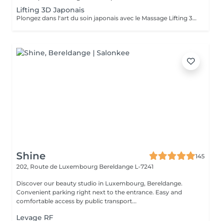
Lifting 3D Japonais
Plongez dans l'art du soin japonais avec le Massage Lifting 3D, une technique manuelle puissante qui lifte naturellement le visage tout en procurant une détente profonde. Par des gestes précis et dynamiques, ce soin stimule les muscles, redessine les contours, lisse les rides et ravive l'éclat dès la première séance. Formées directement par la créatrice de la méthode venue du Japon, nous vous offrons un soin authentique et hautement efficace, agissant autant sur la beauté du visage que sur l'équilibre global du corps et de l'esprit.
Shine
145
202, Route de Luxembourg
Bereldange L-7241
Discover our beauty studio in Luxembourg, Bereldange.
Convenient parking right next to the entrance. Easy and
comfortable access by public transport...
Levage RF