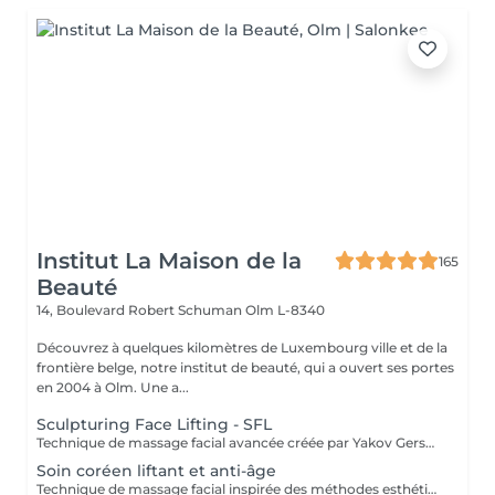
Institut La Maison de la
165
Beauté
14, Boulevard Robert Schuman
Olm L-8340
Découvrez à quelques kilomètres de Luxembourg ville et de la
frontière belge, notre institut de beauté, qui a ouvert ses portes
en 2004 à Olm. Une a...
Sculpturing Face Lifting - SFL
Technique de massage facial avancée créée par Yakov Gershkovich qui travaille en profondeur les muscles du visage, du cou et du décolleté afin de lifter, tonifier et redessiner les contours naturels du visage. Ce massage combine des manuvres externes sculptantes et profondes permettant de relâcher les tensions musculaires, stimuler la circulation et améliorer la fermeté de la peau. Une technique intrabuccale (à l'intérieur de la bouche) peut être intégrée au soin pour un travail musculaire encore plus ciblé. Cette étape reste facultative : si vous préférez ne pas la recevoir, le travail musculaire est intensifié par des manuvres externes. Le tarif du soin reste inchangé. Résultats recherchés : - effet liftant naturel - visage plus sculpté et détendu - amélioration du tonus musculaire - peau plus lumineuse
Soin coréen liftant et anti-âge
Technique de massage facial inspirée des méthodes esthétiques coréennes, conçue pour travailler en profondeur la peau, les muscles et les ligaments de soutien du visage. Ces structures jouent un rôle essentiel dans la fermeté et le maintien naturel des tissus. Grâce à des manuvres sculptantes, des pressions profondes et la stimulation de points spécifiques, ce soin relance la circulation sanguine et lymphatique, détend les tensions musculaires et revitalise les tissus. Le travail ciblé sur les ligaments de rétention du visage aide à soutenir les tissus, améliorer la tonicité et redessiner l'ovale du visage, pour un effet liftant naturel et un aspect plus jeune et reposé. Bénéfices du soin : - effet liftant naturel - peau plus ferme et tonifiée - contours du visage redéfinis - diminution des tensions et des gonflements - teint plus lumineux et revitalisé.