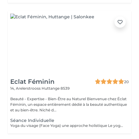
Eclat Féminin
20
14, Arelerstrooss
Huttange 8539
Beauté - Expertise - Bien-Être au Naturel Bienvenue chez Éclat
Féminin, un espace entièrement dédié à la beauté authentique
et au bien-être. Niché d...
Séance Individuelle
Yoga du visage (Face Yoga) une approche holistique Le yoga du visage, également appelé face yoga, sublime l'harmonie du corps et de l'esprit, révélant une beauté naturelle, lumineuse et pleine de vitalité. À travers des gestes précis, des automassages délicats et un travail conscient sur la respiration, la posture et les expressions, cette pratique tonifie les muscles du visage, relâche les tensions et restaure l'équilibre naturel. Bien plus qu'un rituel beauté, le yoga du visage est une expérience sensorielle unique, une parenthèse précieuse pour se reconnecter à soi. Il révèle une peau visiblement plus lisse, lumineuse et naturellement jeune, ainsi qu'un éclat raffiné et authentique. Découvrez dès maintenant mes séances : - Séance DÉCOUVERTE INDIVIDUELLE Offrez-vous une première parenthèse avec une séance Découverte de face yoga. Idéale pour explorer cette pratique, relâcher les tensions et ressentir instantanément un bien-être et un éclat naturel. - Séance DE SUIVI INDIVIDUELLE Approfondissez votre pratique et explorez de nouvelles techniques pour enrichir votre expérience. Chaque séance de suivi est personnalisée pour approfondir vos acquis, découvrir de nouveaux exercices et progresser à votre rythme, pour un bien-être durable et complet. - ÉCLAT DU VISAGE Forfait 3 Séances Personnalisées (CLIQUEZ SUR LE BOUTON D'ABONNEMENTS) Ce pack exclusif de 3 séances vous offre un programme entièrement personnalisé. Chaque session est conçue pour répondre à vos besoins, renforcer vos muscles faciaux, lisser votre peau et révéler un éclat naturellement radieux, pour des résultats durables. - COURS EN GROUPE Vivez l'expérience unique du face yoga en petit groupe, dans une atmosphère élégante et bienveillante. Partagez un moment de détente, apprenez les techniques en douceur et laissez votre beauté naturelle s'épanouir avec grâce. Découvrez l'ensemble de mes rituels et prestations exclusives sur: www.eclat-feminin.lu - SCROLLER VERS LE HAUT - DESCRIPTION -