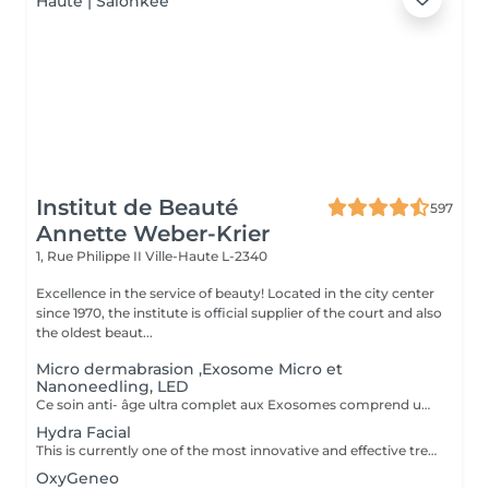
Institut de Beauté
597
Annette Weber-Krier
1, Rue Philippe II
Ville-Haute L-2340
Excellence in the service of beauty! Located in the city center
since 1970, the institute is official supplier of the court and also
the oldest beaut...
Micro dermabrasion ,Exosome Micro et
Nanoneedling, LED
Ce soin anti- âge ultra complet aux Exosomes comprend une microdermabrasion, un soin activateur Cold plasma, le microneedling avec des Exosomes, un masque feuille de collagène avec le nanoneedling, pour finaliser encore 15' de luminothérapie. Vous partirez avec votre sérum aux exosomes pour continuer le soin à domicile.
Hydra Facial
This is currently one of the most innovative and effective treatment methods and is absolutely painless. Dead skin cells are gently removed by a combination of mechanical and chemical peelings and impurities are sucked out of the pores. At the same time, the skin is supplied with beneficial, highly potent active ingredients. Collagen growth is stimulated, cell renewal is stimulated and the skin is intensely moisturized. It appears firmer and has a youthful glow. Thanks to the various boosters, every skin situation can be perfectly addressed. In addition to first-class anti-aging treatments, there is the opportunity to purify the skin and make the young, blemish-prone skin appear more even. The listed treatment goals are noticeable and directly visible - without any downtime after the application.
OxyGeneo