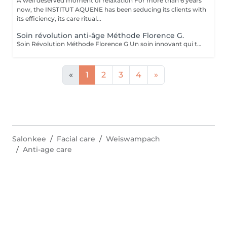
A well deserved moment of relaxation For more than 6 years
now, the INSTITUT AQUENE has been seducing its clients with
its efficiency, its care ritual...
Soin révolution anti-âge Méthode Florence G.
Soin Révolution Méthode Florence G Un soin innovant qui transforme visiblement la qualité de la peau. Le Soin Révolution de la méthode Florence G est un protocole hautement technologique et manuel et 100 % naturel combinant des techniques exclusives de stimulation tissulaire, d'oxygénation cutanée et de remodelage facial. Ce soin nouvelle génération agit en profondeur pour relancer les fonctions naturelles de la peau, améliorer son aspect global et lui redonner toute sa vitalité sans l'abimer, sans douleur et sans éviction sociale. Les bénéfices du soin: - Lisse immédiatement les rides et ridules - Raffermit et redessine les contours du visage - Booste l'éclat et l'oxygénation - Réduit visiblement les signes de fatigue - Améliore la texture de la peau Les effets du soin vont s'accentuer encore pendant 3 à 4 semaines. C'est également un soin fantastique pour travailler les cicatrices (du corps également), les peaux atopiques, vergetures blanches ou violacées. AUCUNE ÉPILATION VISAGE NE POURRA ÊTRE FAITE PENDANT LE SOIN.
«
1
2
3
4
»
Salonkee
Facial care
Weiswampach
Anti-age care