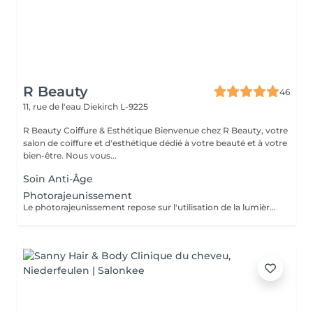
R Beauty
46
11, rue de l'eau
Diekirch L-9225
R Beauty Coiffure & Esthétique Bienvenue chez R Beauty, votre
salon de coiffure et d'esthétique dédié à votre beauté et à votre
bien-être. Nous vous...
Soin Anti-Âge
Photorajeunissement
Le photorajeunissement repose sur l'utilisation de la lumière pulsée pour stimuler la production de collagène et raviver l'éclat du teint. Il atténue les taches, les rougeurs et les irrégularités de la peau tout en améliorant sa texture.