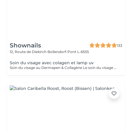
Shownails
133
12, Route de Diekirch
Bollendorf-Pont L-6555
Soin du visage avec colagen et lamp uv
Soin du visage au Dermapen & Collagène Le soin du visage au Dermapen associé au collagène est un traitement innovant qui stimule le renouvellement cellulaire ainsi que la production naturelle de collagène et d'élastine. Grâce au micro-aiguillage, les principes actifs pénètrent plus efficacement dans la peau, pour des résultats visibles et durables. Les bienfaits du traitement : Réduit les rides et les ridules. Améliore la fermeté et l'élasticité de la peau. Atténue les cicatrices d'acné et les imperfections. Resserre les pores dilatés. Unifie le teint et redonne de l'éclat. Hydrate intensément grâce au collagène. Laisse la peau plus lisse, plus souple et visiblement rajeunie. En fin de soin, une séance de luminothérapie par lumière UV est réalisée afin de compléter le traitement et d'optimiser les résultats.