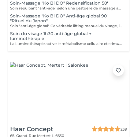
Soin-Massage "Ko Bi DO" Redensification 50'
Soin repulpant "anti-âge" selon une gestuelle de massage active : le Ko-Bi-Do. Véritable lifting naturel du visage inspiré d'un rituel japonais associé à notre principe de Dermaponcture pour lisser efficacement les traits et tonifier le cou. Durant ce soin, nous utiliserons les produits spécifiques aux besoin de votre peau.
Soin-Massage "Ko Bi DO" Anti-âge global 90'
"Rituel du Japon"
Soin "anti-âge global" Ce véritable lifting manuel du visage, inspiré du massage japonais "Ko Bi Do"est associé à complexe anti-âge unique. vous retrouvez une peau tonifiée lissée et repulpée. et associés d'un masque aux vertus régénérantes, agit en profondeur sur les rides, la fermeté, les taches pigmentaires et l'éclat, et insiste sur le contour des yeux, la bouche, le décolleté. Vous retrouvé
Soin du visage 1h30 anti-âge global +
luminothérapie
La Luminothérapie active le métabolisme cellulaire et stimule la production de collagène et d'élastine. Au l des séances, la peau retrouve élasticité et éclat, les cicatrices s'atténuent, l'acné guérit. Le résultat est visible très rapidement. Les résultats attendus peuvent varier en fonction de chaque individu. Des études montrent en effet que la peau semble plus jeune et les rides plus atténuées dès la première utilisation de cette technologie. La lumière LED bleue est particulièrement efficace pour prévenir les éruptions cutanées puisqu'elle détruit les bactéries responsables de l'acné directement dans le derme. C'est scientifiquement prouvé !
Haar Concept
239
65, Grand-Rue
Mertert L-6630