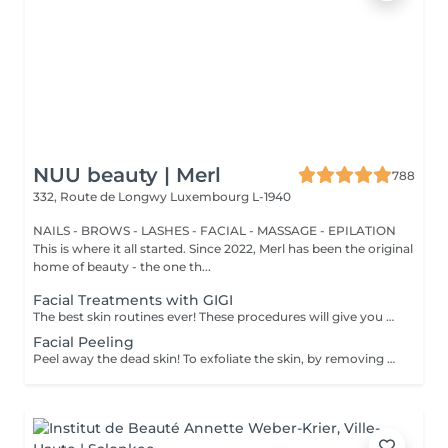
NUU beauty | Merl
788
332, Route de Longwy
Luxembourg L-1940
NAILS - BROWS - LASHES - FACIAL - MASSAGE - EPILATION
This is where it all started. Since 2022, Merl has been the original
home of beauty - the one th...
Facial Treatments with GIGI
The best skin routines ever! These procedures will give you an immediate visible result such as shiny, smooth, soft and hydrate skin. Carboxy CO2 - involves applying a small amount of carbon dioxide gas underneath the skin. It can be used to treat stretch marks, dark circles under the eyes. Bioplazma - improves the general condition of the skin, removes inflammation and peeling, reduces the depth and number of folds, and narrow pores. New age - regenerates and rejuvenates, reduces dryness, to improve the texture, and will give elasticity and firmness of the skin around the eyes. Skin detox - removing as many of the impurities, toxins, pollutants, and dead skin cells clogging your pores as possible to cleanse, treat, brighten, hydrate, and soothe your skin. Flesh beauty - includes moisturising mask, cream and face massage. Gives shiny and smooth skin as the result. Hydratation aqua power - is the first rescue for hypersensitive and dehydrated skin. Aimed at strengthening the hydrolipidic barrier of the skin. Includes face massage and alginate mask at the end to consolidate the result. Gives an immediate visible result such as smooth and shiny and tightened skin. Recovery Procedure for anti-stress therapy to soothe, strengthen, and accelerate skin recovery. The procedure prevents redness and sensitivity, significantly reduces the skin's inflammatory response, and lowers the risk of scarring. It also enhances the effectiveness of fractional and aggressive treatments over a long period. Age restrictions: recommended to do from 20 years. Post procedure recommendations: there are no post recommendations after these procedures. Frequency: once in 1 week, 4-8 times.
Facial Peeling
Peel away the dead skin! To exfoliate the skin, by removing dead skin cells and minimising the appearance of open pores. *We have a big amount of peeling to choose from. If you are not sure which one you are looking for - you can book any of them and decide with the beautician in the beauty space which one suits your skin. How is peeling done: - skin is cleaned with special cleanser - peeling solution is applied and leaved on skin for 15 minutes - peeling solution is removed - face cream is applied Age restrictions: recommended to do from 18 years. Post procedure recommendations: do not visit sauna, do not sunbathe for 24 hours after the procedure. Frequency: once in 7-21 days depending on peeling solution, 5 times.