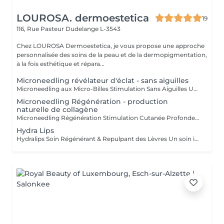
LOUROSA. dermoestetica
19
116, Rue Pasteur
Dudelange L-3543
Chez LOUROSA Dermoestetica, je vous propose une approche
personnalisée des soins de la peau et de la dermopigmentation,
à la fois esthétique et répara...
Microneedling révélateur d'éclat - sans aiguilles
Microneedling aux Micro-Billes Stimulation Sans Aiguilles Une technologie innovante pour stimuler la peau en douceur, sans perforation. Ce soin nouvelle génération s'inspire du microneedling traditionnel, tout en proposant une approche différente : ici, il n'y a pas d'aiguilles, mais des micro-billes (spicules d'origine naturelle) qui viennent stimuler la peau de manière mécanique. Ces micro-structures agissent en surface en créant une micro-stimulation contrôlée, activant les mécanismes naturels de régénération cutanée, sans provoquer de micro-perforations profondes. Au contact de la peau, elles permettent : * de stimuler les fibroblastes * d'encourager la production de collagène et d'élastine * d'améliorer progressivement la texture et la qualité de la peau * de favoriser la pénétration des actifs appliqués Ce soin agit également comme une exfoliation active, permettant d'affiner le grain de peau et de raviver l'éclat du teint. Contrairement au microneedling classique, la sensation est plus superficielle, avec un effet légèrement picotant temporaire dû à l'action des micro-billes. Ce traitement est particulièrement adapté pour : * les peaux sensibles ou réactives * les personnes ne souhaitant pas de technique avec aiguilles * améliorer l'éclat, la texture et la qualité de peau en douceur Idéal en alternative douce au microneedling traditionnel, pour une peau stimulée, lissée et revitalisée sans effraction cutanée.
Microneedling Régénération - production
naturelle de collagène
Microneedling Régénération Stimulation Cutanée Profonde Un traitement avancé pour relancer les mécanismes naturels de régénération de la peau. Le microneedling régénération est un soin plus ciblé, visant à stimuler intensément les processus naturels de réparation cutanée. Par la création de micro-lésions contrôlées, ce traitement active la réponse biologique de la peau. Cette stimulation entraîne : * l'activation des fibroblastes * la production de collagène et d'élastine * la restructuration progressive du tissu cutané Ce soin permet d'améliorer visiblement : * les irrégularités du grain de peau * les cicatrices (notamment post-acné) * les signes de l'âge (rides, relâchement) * la fermeté et la qualité globale de la peau L'intensité est adaptée en fonction de votre peau et de vos objectifs, dans une approche progressive et sécurisée. Une légère rougeur peut apparaître après le soin, témoignant de l'activation des mécanismes de régénération. Idéal en cure pour des résultats profonds, durables et visibles sur la qualité de la peau.
Hydra Lips
Hydralips Soin Régénérant & Repulpant des Lèvres Un soin intensif pour hydrater, lisser et sublimer naturellement les lèvres. Le Hydralips est un traitement esthétique utilisant une technique de micro-stimulation douce avec aiguilles, spécialement conçue pour la zone délicate des lèvres. Cette méthode permet de créer de micro-canaux contrôlés afin de favoriser la pénétration d'actifs hydratants et régénérants. Grâce à cette stimulation ciblée, la peau des lèvres est activée en douceur pour relancer ses mécanismes naturels de régénération. Ce soin permet de : * hydrater en profondeur la zone labiale * améliorer la texture et la souplesse des lèvres * stimuler la microcirculation pour un effet bonne mine * apporter un effet repulpant naturel et subtil * raviver l'éclat des lèvres ternes ou déshydratées Contrairement aux injections, le Hydralips ne modifie pas la structure des lèvres mais agit sur la qualité de la peau, pour un rendu frais, naturel et harmonieux. Une légère sensibilité ou rougeur peut apparaître immédiatement après le soin, disparaissant rapidement. Idéal pour celles et ceux qui souhaitent des lèvres plus lisses, hydratées et visiblement revitalisées sans recours aux techniques injectables.