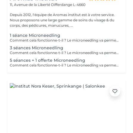
11, Avenue de la Liberté
Differdange L-4660
Depuis 2012, l'équipe de Aromas institut est à votre service.
Nous proposons une large gamme de soins du visage & du
corps, des pédicures, manucures, ...
1 séance Microneedling
Comment cela fonctionne-t-il ? Le microneedling va permettre une pénétration de principes actifs boosteur dans la peau grâce à des micros aiguilles. Quels résultats ? Une peau lisse, une réduction des pores dilatés, atténuation des rides et ridules. Nous vous prions de bien vouloir respecter votre rendez-vous. En prenant rendez-vous, vous occupez une place, dont une autre personne aurait éventuellement besoin. Tout rendez-vous non annulé 24h en avance, est susceptible d'être facturé. (Si vous ne pouvez pas vous présenter à votre RDV, proposez-le éventuellement à un proche ou à un ami) Toute l'équipe de Aromas Institut vous remercie pour votre respect et votre compréhension.
3 séances Microneedling
Comment cela fonctionne-t-il ? Le microneedling va permettre une pénétration de principes actifs boosteur dans la peau grâce à des micros aiguilles. Quels résultats ? Une peau lisse, une réduction des pores dilatés, atténuation des rides et ridules. Nous vous prions de bien vouloir respecter votre rendez-vous. En prenant rendez-vous, vous occupez une place, dont une autre personne aurait éventuellement besoin. Tout rendez-vous non annulé 24h en avance, est susceptible d'être facturé. (Si vous ne pouvez pas vous présenter à votre RDV, proposez-le éventuellement à un proche ou à un ami) Toute l'équipe de Aromas Institut vous remercie pour votre respect et votre compréhension.
5 séances + 1 offerte Microneedling
Comment cela fonctionne-t-il ? Le microneedling va permettre une pénétration de principes actifs boosteur dans la peau grâce à des micros aiguilles. Quels résultats ? Une peau lisse, une réduction des pores dilatés, atténuation des rides et ridules. Nous vous prions de bien vouloir respecter votre rendez-vous. En prenant rendez-vous, vous occupez une place, dont une autre personne aurait éventuellement besoin. Tout rendez-vous non annulé 24h en avance, est susceptible d'être facturé. (Si vous ne pouvez pas vous présenter à votre RDV, proposez-le éventuellement à un proche ou à un ami) Toute l'équipe de Aromas Institut vous remercie pour votre respect et votre compréhension.