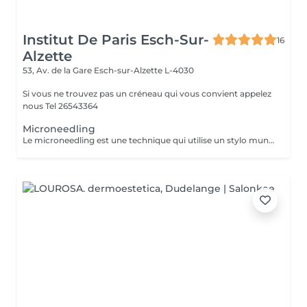
Institut De Paris Esch-Sur-
16
Alzette
53, Av. de la Gare
Esch-sur-Alzette L-4030
Si vous ne trouvez pas un créneau qui vous convient appelez
nous Tel 26543364
Microneedling
Le microneedling est une technique qui utilise un stylo muni de micro-aiguilles qui permettent de créer des canaux dans la peau afin de faire pénétrer le sérum au cur du derme .C'est un traitement peu invasif qui s'avère efficace contre le vieillissement cutané afin de ralentir les effets de l'âge .Le microneedling redensifie la peau afin de la rendre de meilleure qualité et permet ainsi la régénération de la peau pour un teint plus éclatant