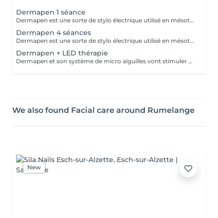
Dermapen 1 séance
Dermapen est une sorte de stylo électrique utilisé en mésothérapie fractionnée à micro-aiguilles qui vont stimuler collagène et élastine. L'appareil effectue environ 1300 injections par seconde et son caractère pulsatoire facilite l'introduction de substances actives dans l'épiderme et le derme. Ce traitement peut être effectué sur l'ensemble du corps.
Dermapen 4 séances
Dermapen est une sorte de stylo électrique utilisé en mésothérapie fractionnée à micro-aiguilles qui vont stimuler collagène et élastine. L'appareil effectue environ 1300 injections par seconde et son caractère pulsatoire facilite l'introduction de substances actives dans l'épiderme et le derme. Ce traitement peut être effectué sur l'ensemble du corps. Ce forfait de 4 séances permet de faire 1 séance par mois pendant 4 mois.
Dermapen + LED thérapie
Dermapen et son système de micro aiguilles vont stimuler collagène et élastine et facilite l'introduction de substances actives dans l'épiderme et le derme. Ce traitement peut être effectué sur l'ensemble du corps. Couplé avec la thérapie par LED les résultats seront largements boostés.
We also found Facial care around Rumelange
New