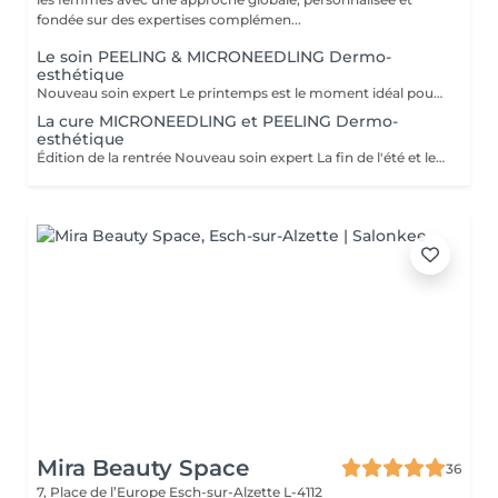
fondée sur des expertises complémen...
Le soin PEELING & MICRONEEDLING Dermo-
esthétique
Nouveau soin expert Le printemps est le moment idéal pour réveiller votre peau ! Avec le temps, le collagène diminue, le teint perd de son éclat et des taches pigmentaires peuvent apparaître. Pour y remédier, découvrez notre Nouveau Soin Microneedling & Peeling Dermo-Esthétique, réalisé avec les produits experts du laboratoire Célestetic, notre nouveau partenaire professionnel. Les bénéfices : Stimule naturellement collagène et élastine Raffermit et densifie la peau Atténue les taches pigmentaires Affine le grain de peau Ravive l'éclat du teint Protocole cabine 60 minutes 1. Diagnostic personnalisé 2. Peeling concentré aux acides de fruits Célestetic 3. Microneedling + infusion d'un sérum ciblé aux actifs hautement dosés(anti-taches / anti-âge / éclat) 4.Masque apaisant et réparateur 5. Protection et conseils post-soin Tarifs Soin 60 min : 145 € Cure 4 soins (tous les 21 jours) : 560 € Cure 6 soins (tous les 21 jours) : 840€ Le printemps est la saison idéale pour relancer votre peau avant l'été Les places sont limitées pour un suivi personnalisé. Pour réserver ou faire un diagnostic peau, contactez-nous dès aujourd'hui #Microneedling #Peeling #Célestetic #NaturelBeautéByMélanie #PeauRaffermie #Éclat #AntiTaches #BienVieillir
La cure MICRONEEDLING et PEELING Dermo-
esthétique
Édition de la rentrée Nouveau soin expert La fin de l'été et le début de l'automne sont les moments idéaux pour réveiller votre peau ! Avec le temps, le collagène diminue, le teint perd de son éclat et des taches pigmentaires peuvent apparaître. Pour y remédier, découvrez notre Nouveau Soin Microneedling & Peeling Dermo-Esthétique, réalisé avec les produits experts du laboratoire Célestetic, notre nouveau partenaire professionnel. Les bénéfices : Stimule naturellement collagène et élastine Raffermit et densifie la peau Atténue les taches pigmentaires Affine le grain de peau Ravive l'éclat du teint Protocole cabine 60 minutes 1. Diagnostic personnalisé 2. Peeling concentré aux acides de fruits Célestetic 3. Microneedling + infusion d'un sérum ciblé aux actifs hautement dosés(anti-taches / anti-âge / éclat) 4.Masque LED apaisant 5. Protection et conseils post-soin Tarifs Soin 60 min : 145 € Cure 4 soins (tous les 21 jours) : 560 € Les places sont limitées pour un suivi personnalisé. Pour réserver ou faire un diagnostic peau, contactez-nous dès aujourd'hui
Mira Beauty Space
36
7, Place de l’Europe
Esch-sur-Alzette L-4112