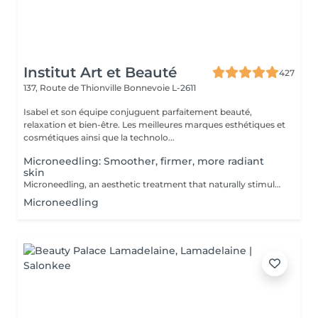
Institut Art et Beauté
427
137, Route de Thionville
Bonnevoie L-2611
Isabel et son équipe conjuguent parfaitement beauté,
relaxation et bien-être. Les meilleures marques esthétiques et
cosmétiques ainsi que la technolo...
Microneedling: Smoother, firmer, more radiant
skin
Microneedling, an aesthetic treatment that naturally stimulates collagen and elastin production. Ideal for improving skin texture, minimizing enlarged pores, reducing fine lines, acne scars, or pigmentation spots. Gentle and effective technique, suitable for all skin types. Professional serums used for optimal results. Personalized consultation before each session.
Microneedling