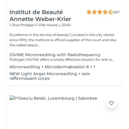
Institut de Beauté
597
Annette Weber-Krier
1, Rue Philippe II
Ville-Haute L-2340
Excellence in the service of beauty! Located in the city center
since 1970, the institute is official supplier of the court and also
the oldest beaut...
DIVINE Microneedling with Radiofrequency
Pollogen DIVINE offers a totally effective solution for anti-aging treatments, but also for more difficult-to-treat areas such as the neck, lip contours and eyes. It is a unique combination of 3 medico-aesthetic technologies (VoluDerm microneedling RF + TriFractional + Ultrasound) which allows the renewal of the dermis and the epidermis. The result is significant and clearly visible, the skin looks young. The DIVINE Pollogen offers more volume, reduction of scars, firming of the skin and this without pain, without bruising, without bleeding and without revalidation time.
Microneedling + Microdermabrasion 6 + 1
NEW Light Angel Microneedling + soin
raffermissant corps