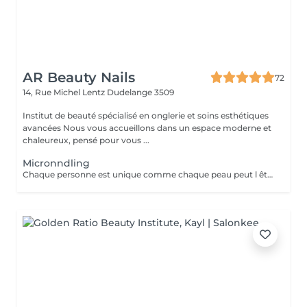
AR Beauty Nails
72
14, Rue Michel Lentz
Dudelange 3509
Institut de beauté spécialisé en onglerie et soins esthétiques
avancées Nous vous accueillons dans un espace moderne et
chaleureux, pensé pour vous ...
Micronndling
Chaque personne est unique comme chaque peau peut l être. Nous offrons à peau ce dont elle a besoin, exactement pour ça chaque personne sera évaluée avec minutie. Dans ce traitement grâce à la stimulation des papilles dermiques et à la libération de facteurs de croissance, le micronnedling optimise la fonction cellulaire, renforce la structure de la peau et augment naturellement le collagène TGF-3 via une cascade de cicatrisation régénérative.