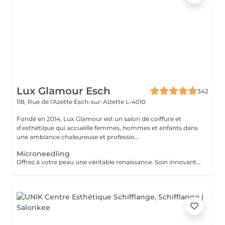
Lux Glamour Esch
342
118, Rue de l'Azette
Esch-sur-Alzette L-4010
Fondé en 2014, Lux Glamour est un salon de coiffure et
d'esthétique qui accueille femmes, hommes et enfants dans
une ambiance chaleureuse et professio...
Microneedling
Offrez à votre peau une véritable renaissance. Soin innovant utilisant de fines micro-aiguilles pour stimuler le collagène et le renouvellement de la peau. Il améliore la texture, ravive l'éclat du teint et aide à corriger les imperfections pour une peau visiblement plus belle et revitalisée.