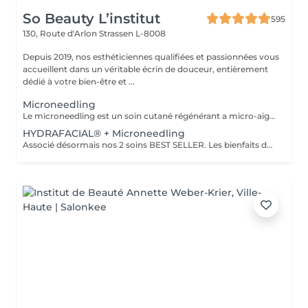
So Beauty L’institut
595
130, Route d'Arlon
Strassen L-8008
Depuis 2019, nos esthéticiennes qualifiées et passionnées vous
accueillent dans un véritable écrin de douceur, entièrement
dédié à votre bien-être et ...
Microneedling
Le microneedling est un soin cutané régénérant a micro-aiguilles permettant de réduire les signes de l'âge et de raviver l'éclat de votre peau, il aide aussi a effacer les traces d'acné, les cicatrices. Un véritable soin qui resserre les pores dilatés , lisse la peau, estimes les rides et ridules grâce au sérum à l'acide hyaluronique. + LED visage et mains
HYDRAFACIAL® + Microneedling
Associé désormais nos 2 soins BEST SELLER. Les bienfaits de l'hydrafacial et du Microneedling pour un effet optimale sur votre peau. Une peau saine, propre, un effet GLOW instantanément, action anti-rides.