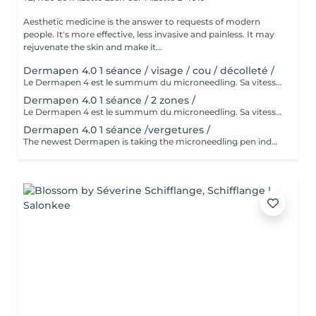
Aesthetic medicine is the answer to requests of modern
people. It's more effective, less invasive and painless. It may
rejuvenate the skin and make it...
Dermapen 4.0 1 séance / visage / cou / décolleté /
Le Dermapen 4 est le summum du microneedling. Sa vitesse peut être le double de celle des autres appareils de microneedling. Contrôle de toutes les fonctions, p. ex. vitesse et profondeur, par une simple pression sur le bouton, pour des résultats fiables. La stimulation du derme par les micro-aiguilles induit une nouvelle production de collagène et d'élastine deux substances indispensables pour régénérer la peau. Une meilleure pénétration des produits de mésothérapie. La création de trous microscopiques, invisibles à l'il nu, réalisant des canaux microscopiques conduisent directement les produits de traitement au niveau du derme profond. Cette procédure permet de rajeunir la texture de votre peau, de resserrer les pores dilatés de réduire les rides les cicatrices d'acné, les vergetures, la pigmentation, les cicatr La peau devient plus ferme déjà après un seul traitement, les ridules s'atténuent, les taches pigmentaires s'éclaircissent, les cicatrices guérissent mieux et de manière générale la peau est plus éclatante. La peau devient aussi plus réceptive aux produits de soin post-traitement. Indications - Amélioration des cicatrices - Acné - Fractional - Raffermissement de la peau - Pigment - Blépharoplastie / Levage périoculaire Consultation et diagnostic gratuits avant traitement. N'hésitez pas à demander votre étude personnalisée. Les tarifs des soins proposés ici sont variables selon la zone à traiter, les appareils et produits mis en, oeuvre. Qu'est-ce qui rend les peelings UBER différents ? La gamme ÜBER Peel a été conçue pour fonctionner en synergie avec les procédures de microneedling. Contrairement à de nombreux autres peelings, les peelings ÜBER MD et ÜBER Pro peuvent être appliqués immédiatement après le microneedling pour améliorer les effets de la procédure. Les deux peelings sont auto-neutralisants et ne nécessitent aucun soin de suivi particulier après l'application. Les clients traités avec l'un des peelings doivent éviter de laver la zone traitée et s'abstenir de toute activité pouvant entraîner une transpiration excessive pendant 24 heures. Les peelings sont adaptés et efficaces en tant que traitements autonomes, mais fonctionnent mieux lorsqu'ils sont utilisés en conjonction avec le microneedling
Dermapen 4.0 1 séance / 2 zones /
Le Dermapen 4 est le summum du microneedling. Sa vitesse peut être le double de celle des autres appareils de microneedling. Contrôle de toutes les fonctions, p. ex. vitesse et profondeur, par une simple pression sur le bouton, pour des résultats fiables. Le microneedling, micro-aiguilletage, micropuncture ou induction du collagène par traitement percutané sont des procédures utilisées en cosmétique et en dermatologie. La surface de la peau est perforée au moyen de dispositifs munis de micro-aiguilles. Le microneedling est principalement utilisé pour rajeunir la peau. Ce traitement diminue également les irrégularités pigmentaires. La peau est pour ainsi dire restructurée par le microneedling, si bien que ce traitement peut être utilisé pour les cicatrices en général comme pour celles de l'acné. La peau devient plus ferme déjà après un seul traitement, les ridules s'atténuent, les taches pigmentaires s'éclaircissent, les cicatrices guérissent mieux et de manière générale la peau est plus éclatante. La peau devient aussi plus réceptive aux produits de soin post-traitement. Indications - Amélioration des cicatrices - Acné - Fractional - Raffermissement de la peau - Pigment - Blépharoplastie / Levage périoculaire Consultation et diagnostic gratuits avant traitement. N'hésitez pas à demander votre étude personnalisée. Les tarifs des soins proposés ici sont variables selon la zone à traiter, les appareils et produits mis en, oeuvre.
Dermapen 4.0 1 séance /vergetures /
The newest Dermapen is taking the microneedling pen industry by storm. Dermapen 4 glides over the skin, creating millions of fine, vertical fractional channels up to 104% faster than other microneedling pens. These channels can deliver up to 80% more topical nutrients deeper into the skin. The micro-injuries trigger a natural repair process, increasing the production of collagen and elastin and visibly improving a variety of skin problems.