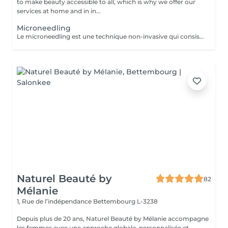
to make beauty accessible to all, which is why we offer our
services at home and in in...
Microneedling
Le microneedling est une technique non-invasive qui consiste à créer des micro-perforations sur la peau à l'aide d'une pièce à main équipée de micro-aiguilles. A chaque passage, celles-ci stimulent l'épiderme et agissent sur la circulation sanguine. La production d'élastine, de fibroblastes et de collagène, responsables de l'élasticité et de la fermeté de la peau, est relancée, ce qui densifie le derme et booste sa qualité.
Naturel Beauté by
82
Mélanie
1, Rue de l’indépendance
Bettembourg L-3238
Depuis plus de 20 ans, Naturel Beauté by Mélanie accompagne
les femmes avec une approche globale, personnalisée et