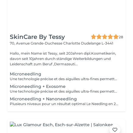
SkinCare By Tessy
28
70, Avenue Grande-Duchesse Charlotte
Dudelange L-3441
Hallo, mein Name ist Tessy, seit 20Jahren dipl.Kosmetikerin,
davon seit 10jahren durch ständige Weiterbildungen und
Leidenschaft zum Beruf ,Dermazeuti...
Microneedling
Une technologie précise et des aiguilles ultra-fines permettent un traitement doux pour la peau avec des résultats parfaits. Le microneedling stimule le collagène de la peau pour favoriser le processus de régénération et la reconstruction des tissus dans les couches profondes, - raffermissement de la peau - réduction des rides - rajeunissement de la peau - amélioration de la peau vasculaire et des tissus - peau impure - contre l'hyperpigmentation et les cicatrices - affinement des pores
Microneedling + Exosome
Une technologie précise et des aiguilles ultra-fines permettent un traitement doux pour la peau avec des résultats parfaits. Le microneedling stimule le collagène de la peau pour favoriser le processus de régénération et la reconstruction des tissus dans les couches profondes, - raffermissement de la peau - réduction des rides - rajeunissement de la peau - amélioration de la peau vasculaire et des tissus - peau impure - contre l'hyperpigmentation et les cicatrices - affinement des pores
Microneedling + Nanoneedling
Plusieurs niveaux pour un résultat optimal Le Needling en 2 phases agit à différents niveaux de la peau. Absorption parfaite des sérums précieux et stimulation des couches profondes de la peau. Encore plus efficace contre les rides, la perte de contour, les imperfections cutanées et l'hyperpigmentation. AHA Acides alpha-hydroxy - Renouvellement cellulaire - Affinement du grain de peau - Atténuation de l'acné - Réduction des troubles pigmentaires - Amélioration de la profondeur des rides