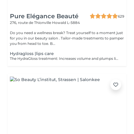
Pure Elégance Beauté
629
276, route de Thionville
Howald L-5884
Do you need a wellness break? Treat yourself to a moment just
for you in our beauty salon . Tailor-made treatments to pamper
you from head to toe. B...
Hydragloss |lips care
The HydraGloss treatment: Increases volume and plumps lips Cares for and moisturizes the lips Diminishes fine lines and wrinkles Contraindication: - with active herpes - open wounds - warts - bruises