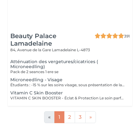
Beauty Palace
391
Lamadelaine
84, Avenue de la Gare
Lamadelaine L-4873
Atténuation des vergetures/cicatrices (
Microneedling)
Pack de 2 seances 1 ere se
Microneedling - Visage
Étudiants : -15 % sur les soins visage, sous présentation de la carte d'étudiants VALABLE. Il permet de stimuler la regeneration cellulaire, relancer la production de collagene et d'elastine. Augmentation d'absorbsion du serum specifique choisit pour le traitement , hydratation profonde, lifting etc
Vitamin C Skin Booster
VITAMIN C SKIN BOOSTER - Éclat & Protection Le soin parfait pour une peau lumineuse, uniforme et revitalisée ! La Vitamine C stabilisée est l'un des actifs les plus puissants pour protéger la peau du stress oxydatif et du vieillissement prématuré. Ce soin unique stimule la production naturelle de collagène, offrant un effet repulpant et un teint éclatant de jeunesse. Comment ça fonctionne ? Après un nettoyage en profondeur, nous appliquons un sérum concentré de Vitamine C pure qui pénètre efficacement grâce à sa formulation avancée. Ce puissant antioxydant neutralise les radicaux libres, illumine la peau et prévient l'apparition des rides et taches pigmentaires. Idéal pour : Les peaux ternes, fatiguées ou stressées Un teint irrégulier ou des signes de fatigue Prévenir le vieillissement cutané et les premiers signes de l'âge Résultats : Une peau plus lumineuse et un teint homogène dès la première séance Une sensation de fraîcheur et de vitalité instantanée Une peau protégée et renforcée contre les agressions extérieures Recommandation : À faire en cure de 4 séances pour un effet prolongé ou en soin coup d'éclat avant un événement spécial.
«
1
2
3
»