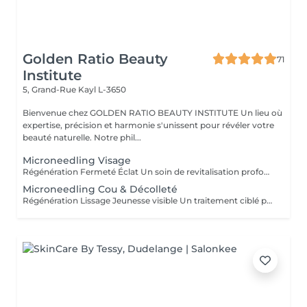
Golden Ratio Beauty
71
Institute
5, Grand-Rue
Kayl L-3650
Bienvenue chez GOLDEN RATIO BEAUTY INSTITUTE Un lieu où
expertise, précision et harmonie s'unissent pour révéler votre
beauté naturelle. Notre phil...
Microneedling Visage
Régénération Fermeté Éclat Un soin de revitalisation profonde qui stimule naturellement la peau grâce à de micro-aiguilles très fines. Le microneedling crée de minuscules perforations à la surface de la peau, déclenchant un processus de réparation intense : production de collagène, d'élastine et meilleure absorption des actifs. Ce traitement améliore visiblement : la texture de la peau, les ridules, les pores dilatés, les cicatrices d'acné, le teint terne ou irrégulier. Résultat : une peau plus ferme, plus lisse, lumineuse et visiblement régénérée. Existe en cure 3 Séances
Microneedling Cou & Décolleté
Régénération Lissage Jeunesse visible Un traitement ciblé pour ces zones souvent oubliées mais particulièrement sensibles aux signes de l'âge. Grâce à la technique du microneedling de micro-aiguilles qui stimulent naturellement la peau ce soin active la production de collagène et d'élastine, tout en optimisant la pénétration d'actifs régénérants. Ce protocole améliore visiblement : la fermeté et l'élasticité, les ridules et le relâchement cutané, le teint irrégulier et les taches pigmentaires, la texture de la peau. Résultat : un cou et un décolleté lissés, raffermis, éclatants de jeunesse.