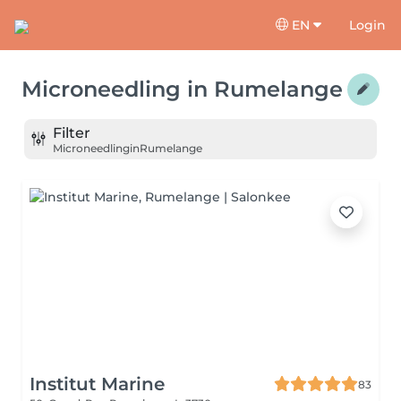
EN
Login
Microneedling
in
Rumelange
Filter
Microneedling
in
Rumelange
Institut Marine
83