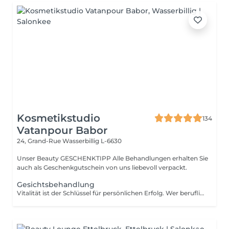
Kosmetikstudio
134
Vatanpour Babor
24, Grand-Rue
Wasserbillig L-6630
Unser Beauty GESCHENKTIPP Alle Behandlungen erhalten Sie
auch als Geschenkgutschein von uns liebevoll verpackt.
Gesichtsbehandlung
Vitalität ist der Schlüssel für persönlichen Erfolg. Wer beruflich wie privat zupackend auftritt, wirkt souverän und fühlt sich wohl in seiner Haut. Unser Anspruch ist es, diese vitale Energie zu erhalten. Den Attraktivität ist etwas sehr Individuelles und keine Frage des Alters. Auszeit für Körper, Geist und Seele. Die aufeinander abgestimmte Kombination aus einer belebenden Pflege und kraftspendenden Massagen weckt schnell die Lebensgeister und macht wieder munter. Fühlen Sie sich frischer, vitaler und meistern Sie Herausforderungen mit neuem Elan. Unsere wohltuenden BABOR Men Behandlungen vertreiben zuverlässig Stress und Anspannung. BABOR Men schenkt Ihrer Haut ein attraktives, vitales Aussehen und Entspannung pur. NEUE ENERGIE TANKEN Diese erfrischende Gesichtsbehandlung ist ein intensives Verwöhnerlebnis. Sie aktiviert und belebt zugleich, damit Sie wieder gestärkt in den Alltag eintauchen können.