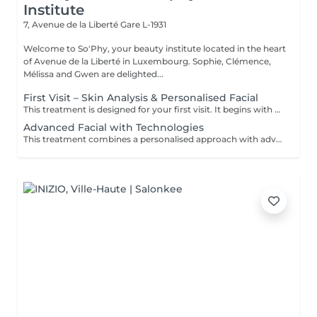
Institute
7, Avenue de la Liberté
Gare L-1931
Welcome to So'Phy, your beauty institute located in the heart
of Avenue de la Liberté in Luxembourg. Sophie, Clémence,
Mélissa and Gwen are delighted...
First Visit – Skin Analysis & Personalised Facial
This treatment is designed for your first visit. It begins with an in-depth skin analysis to understand your skin’s needs and identify any imbalances. The facial is then fully customised, using targeted techniques and products adapted to your skin. This first appointment delivers visible results while providing personalised advice to improve your skin over time.
Advanced Facial with Technologies
This treatment combines a personalised approach with advanced technologies to work deeper on the skin. Technologies are selected according to your needs to improve skin texture, hydration and signs of ageing. An ideal treatment for visible results and a more advanced approach to skin improvement.