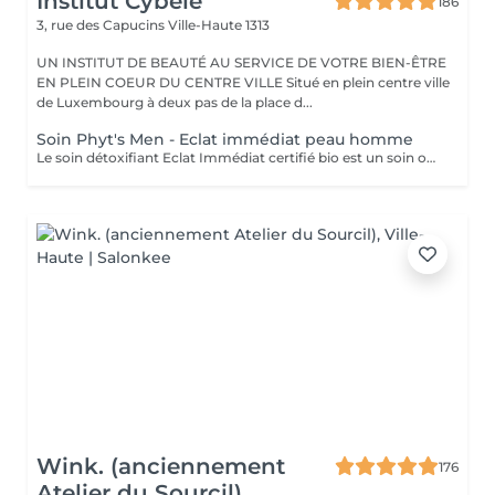
Institut Cybèle
186
3, rue des Capucins
Ville-Haute 1313
UN INSTITUT DE BEAUTÉ AU SERVICE DE VOTRE BIEN-ÊTRE
EN PLEIN COEUR DU CENTRE VILLE Situé en plein centre ville
de Luxembourg à deux pas de la place d...
Soin Phyt's Men - Eclat immédiat peau homme
Le soin détoxifiant Eclat Immédiat certifié bio est un soin oxygénant et défatigant, destiné à toutes les peaux masculines, est idéal pour les épidermes asphyxiés ou les teints brouillés. Nettoyage - gommage - extraction des comédons avec vapeur - massage - masque. Enrichi en ginseng, aloé vera et huiles végétales nourrissantes, il hydrate, apaise et revitalise la peau.
Wink. (anciennement
176
Atelier du Sourcil)