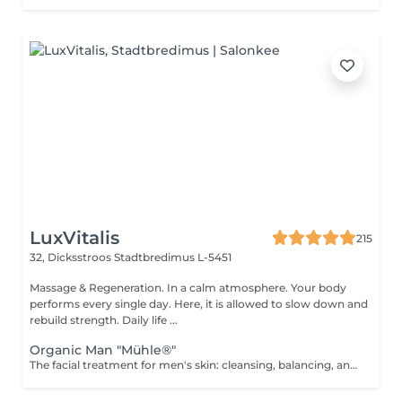
LuxVitalis
215
32, Dicksstroos
Stadtbredimus L-5451
Massage & Regeneration. In a calm atmosphere. Your body
performs every single day. Here, it is allowed to slow down and
rebuild strength. Daily life ...
Organic Man "Mühle®"
The facial treatment for men's skin: cleansing, balancing, and soothing. Ideal for blemishes or stressed skin. The finest aromas combined with the best that nature can offer us: In the ORGANIC natural cosmetics range, MÜHLE® combines sustainability with luxury. Pure argan oil, nourishing shea butter, the healing power of aloe vera, and soothing calendula and chamomileevery single ingredient comes from certified organic cultivation or wild harvesting.