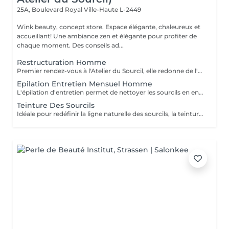
25A, Boulevard Royal
Ville-Haute L-2449
Wink beauty, concept store. Espace élégante, chaleureux et
accueillant! Une ambiance zen et élégante pour profiter de
chaque moment. Des conseils ad...
Restructuration Homme
Premier rendez-vous à l'Atelier du Sourcil, elle redonne de l'harmonie au visage. Entièrement réalisée à la pince à épiler, cette prestation iconique vise à redéfinir la forme des sourcils. Formée en morphologie du visage, notre équipe de professionnelles maîtrise toutes les subtilités d'une forme réussie. Un entretien mensuel permet ensuite de conserver une ligne idéale.
Epilation Entretien Mensuel Homme
L'épilation d'entretien permet de nettoyer les sourcils en entretien et de conserver ainsi leur ligne. Au-delà de deux mois sans entretien à l'atelier du sourcil, il faudra refaire une restructuration pour redessiner à nouveau la ligne du sourcil.
Teinture Des Sourcils
Idéale pour redéfinir la ligne naturelle des sourcils, la teinture permet d'intensifier et sublimer le regard. Parfois clairsemés, en manque de densité ou simplement endommagés par de trop régulières épilations, les sourcils peuvent avoir besoin d'être travaillés pour intensifier la teinte du poil ou masquer les sourcils blancs ou grisonnants.