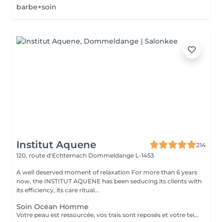
barbe+soin
Institut Aquene
214
120, route d'Echternach
Dommeldange L-1453
A well deserved moment of relaxation For more than 6 years
now, the INSTITUT AQUENE has been seducing its clients with
its efficiency, its care ritual...
Soin Océan Homme
Votre peau est ressourcée, vos trais sont reposés et votre teint plus lumineux. Véritable recharge d'énergie, les extraits d'algue bleue sont libérés au cur des cellules pour une action anti-âge et antifatigue.