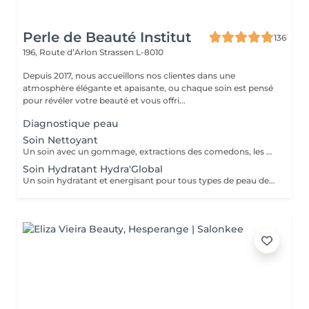
Perle de Beauté Institut
136
196, Route d’Arlon
Strassen L-8010
Depuis 2017, nous accueillons nos clientes dans une
atmosphère élégante et apaisante, ou chaque soin est pensé
pour révéler votre beauté et vous offri...
Diagnostique peau
Soin Nettoyant
Un soin avec un gommage, extractions des comedons, les masques spécifiques. Effet : la peau est fraîche, nette et éclatant.
Soin Hydratant Hydra'Global
Un soin hydratant et energisant pour tous types de peau de tous ages. La peau se charge d'une nouvelle énergie et d'éclat, les rides de déshydratation sont atténuées, la peau est repulpée, lumineuse et fraiche.