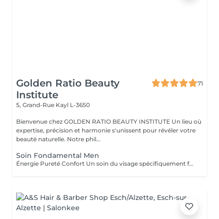
Golden Ratio Beauty
71
Institute
5, Grand-Rue
Kayl L-3650
Bienvenue chez GOLDEN RATIO BEAUTY INSTITUTE Un lieu où
expertise, précision et harmonie s'unissent pour révéler votre
beauté naturelle. Notre phil...
Soin Fondamental Men
Énergie Pureté Confort Un soin du visage spécifiquement formulé pour répondre aux besoins de la peau masculine : plus épaisse, plus sujette aux brillances, aux irritations post-rasage et au stress oxydatif. Ce rituel allie nettoyage profond, massage énergisant et actifs revitalisants pour purifier, hydrater et renforcer la peau. Les tensions s'estompent, le teint retrouve éclat et fraîcheur. Un moment de soin sobre, efficace et parfaitement adapté aux hommes d'aujourd'hui. Résultat : une peau nette, tonique, visiblement plus saine et rechargée.