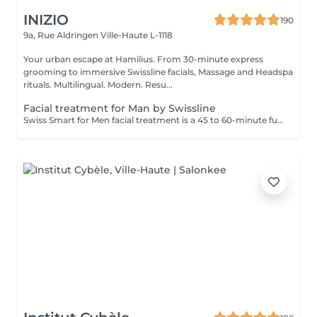
INIZIO
190
9a, Rue Aldringen
Ville-Haute L-1118
Your urban escape at Hamilius. From 30-minute express
grooming to immersive Swissline facials, Massage and Headspa
rituals. Multilingual. Modern. Resu...
Facial treatment for Man by Swissline
Swiss Smart for Men facial treatment is a 45 to 60-minute fully personalised facial designed for men who seek to detoxify and strengthen their skin. This facial uses exclusively vegan Swissline products, enhanced with the signature collection of Age Intelligence Boosters to protect and rebalance the skin. It has an instant distress effect and includes a 15- to 20-minute facial massage combining relaxation and lymphatic drainage to detoxify the skin, and is a smart and fast way to look your best. Key benefits: Refreshes and energises tired-looking skin Soothes irritation Improves skin tone and texture