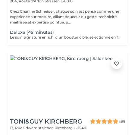
204, Route d'Arlon
Strassen L-8010
Chez Charline Schneider, chaque soin est pensé comme une
expérience sur mesure, alliant douceur du geste, technicité
maîtrisée et expertise pointue, p...
Deluxe (45 minutes)
Le soin Signature enrichi d'un booster ciblé, sélectionné en fonction des besoins de votre peau (éclat, hydratation, fermeté, anti-âge, imperfections), et d'une séance de LED. Ce soin permet de travailler un objectif précis tout en améliorant la qualité globale de la peau. Idéal pour : cibler une problématique spécifique améliorer le grain de peau renforcer les résultats dans le temps Résultat : peau plus homogène, repulpée et visiblement revitalisée. Ce soin n'est pas adapté aux femmes enceintes ou allaitantes, ainsi qu'aux personnes allergiques aux algues ou à l'aspirine.
TONI&GUY KIRCHBERG
469
13, Rue Edward steichen
Kirchberg L-2540