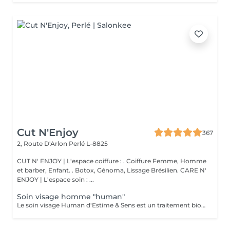
Cut N'Enjoy
367
2, Route D'Arlon
Perlé L-8825
CUT N' ENJOY | L'espace coiffure : . Coiffure Femme, Homme
et barber, Enfant. . Botox, Génoma, Lissage Brésilien. CARE N'
ENJOY | L'espace soin : ...
Soin visage homme "human"
Le soin visage Human d'Estime & Sens est un traitement bio global de 1h15 dédié aux hommes. Il débute par un modelage relaxant du dos pour évacuer les tensions. Il se poursuit par un nettoyage profond, un gommage et un massage du visage avec l'huile Human. Ce protocole sur mesure purifie, hydrate intensément et défatigue durablement les traits.