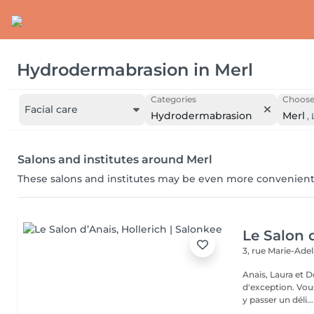
Hydrodermabrasion
in
Merl
Categories
Choose 
Facial care
Hydrodermabrasion
Merl
,
Salons and institutes around Merl
These salons and institutes may be even more convenient
Le Salon 
3, rue Marie-Ade
Anais, Laura et D
d'exception. Vous serez accueillis dans un cadre raffiné et feutré pour
y passer un déli...