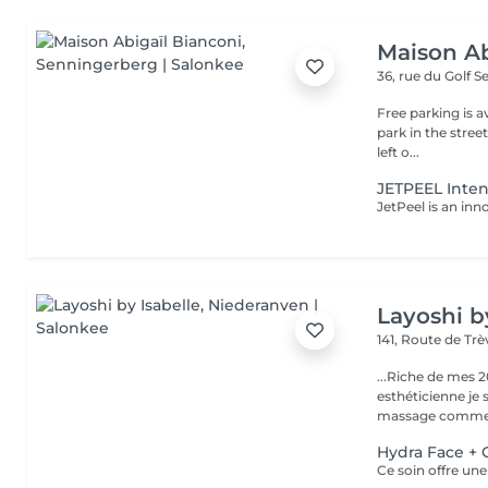
Maison Ab
36, rue du Golf
S
Free parking is a
park in the stree
left o...
JETPEEL Inten
Layoshi b
141, Route de Tr
...Riche de mes 2
esthéticienne je s
massage comme l
Hydra Face +