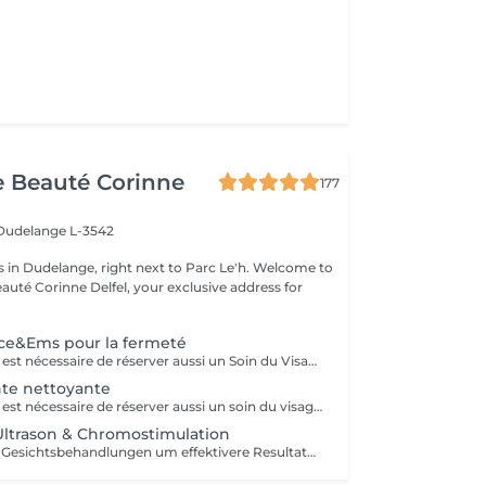
de Beauté Corinne
177
Dudelange L-3542
 Dudelange, right next to Parc Le'h. Welcome to
eauté Corinne Delfel, your exclusive address for
.
ce&Ems pour la fermeté
Avec ce service il est nécessaire de réserver aussi un Soin du Visage. Peut être intégré à tous nos soins de visage.
nte nettoyante
Avec ce service il est nécessaire de réserver aussi un soin du visage.
ltrason & Chromostimulation
Buchbar zu allen Gesichtsbehandlungen um effektivere Resultate zu erhalten. Nicht ohne Gesichtsbehandlung möglich. Dauer 6-8min