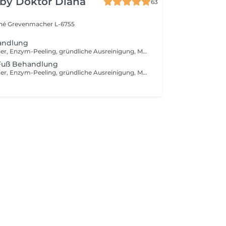
 by Doktor Diana
63
ché
Grevenmacher L-6755
andlung
Abreinigung, Toner, Enzym-Peeling, gründliche Ausreinigung, Massage, medizinische Wirkstoffeinschleusen mit Ultraschallgerät in den Gesichts- und Augenpartien, intensive Hautverjüngung mit V-TOX Maske + Infrabehandlung, Fuß- oder Armmassage, Vliesmaske, Abschlusspflege, Sonnenschutzcream
 Fuß Behandlung
Abreinigung, Toner, Enzym-Peeling, gründliche Ausreinigung, Massage, medizinische Wirkstoffeinschleusen mit Ultraschallgerät, intensive Hautverjüngung mit V-TOX Maske + Infrabehandlung, Fuss- oder Armmassage, Vliesmaske, Abschlusspflege, Sonnenschutzcreme + Harmonische Seele Massage + Silver Pediküre Behandlung