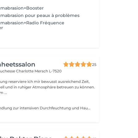
rmabrasion+Booster
rmabrasion pour peaux à problèmes
rmabrasion+Radio Fréquence
er
nheetssalon
25
Duchesse Charlotte
Mersch L-7520
ung reserviere ich mir bewusst ausreichend Zeit,
ell und in ruhiger Atmosphäre betreuen zu können.
m ...
Innovative Behandlung zur intensiven Durchfeuchtung und Hauterneuerung. Kombination aus Peeling, Ultraschall, Wirkstoffeinschleusung und abschließender Versiegelung für maximale Hautgesundheit.