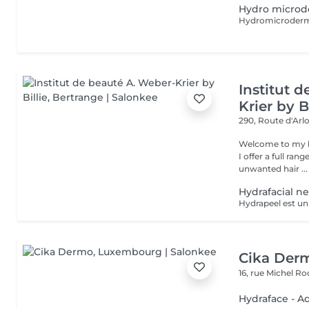
Hydro microd
Institut 
Krier by Bi
290, Route d'Arlo
Welcome to my b
I offer a full ran
unwanted hair ...
Hydrafacial n
Cika Der
16, rue Michel 
Hydraface - Aq