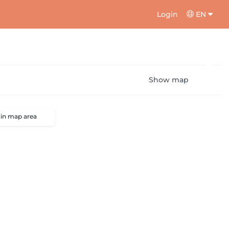
Login
EN
Show map
 in map area