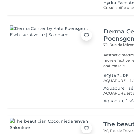
Hydra Face An
Derma Ce
Poensge
72, Rue de l'Alze
Aesthetic medici
more effective, l
and make it...
AQUAPURE
Aquapure 1 sé
Aquapure 1 sé
The beaut
141, Rte de Trève