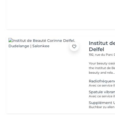
Institut 
Delfel
192, rue du Parc
Your beauty oasis in
the Institut de B
beauty and rela..
Radiofréquen
Spatule vibra
Supplément U