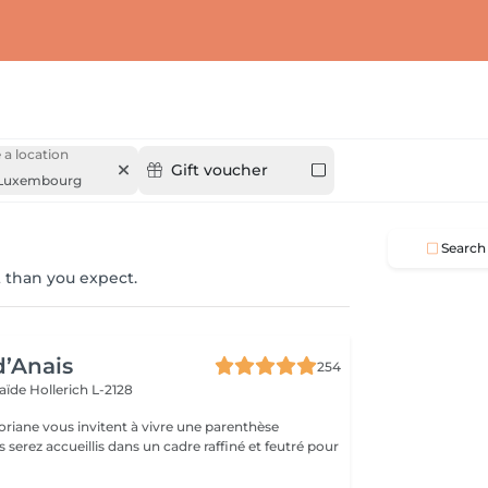
a location
Gift voucher
Luxembourg
Search
 than you expect.
d’Anais
254
laïde
Hollerich L-2128
oriane vous invitent à vivre une parenthèse