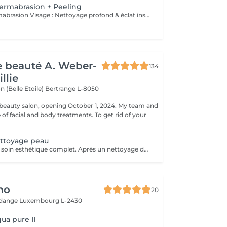
ermabrasion + Peeling
Hydromicrodermabrasion Visage : Nettoyage profond & éclat instantané L'hydromicrodermabrasion est un soin visage complet et non invasif qui combine une exfoliation douce à l'aide d'un embout à microdermabrasion avec l'infusion de sérums actifs. Ce traitement agit en profondeur pour nettoyer, hydrater et revitaliser la peau en une seule séance. Contre-indications - Femmes enceintes ou allaitement - Pas d'exposition solaire 48h avant et après soin - Traitements lourds : chimio (attendre 1 an) et antibiotiques ou Roaccutane (attendre 6 mois) - Allergie aux acides de fruits, fruits à coques ou aspirine - Dermabrasions médicales - injection de botox ou acide hyaluronique (attendre 1 mois) - Prise d'anticoagulant, anti-inflammatoire sur le long terme - Maladie auto-immune - Cicatrices chéloïdes
de beauté A. Weber-
134
llie
n (Belle Etoile)
Bertrange L-8050
eauty salon, opening October 1, 2024. My team and
ge of facial and body treatments. To get rid of your
ettoyage peau
Hydrapeel est un soin esthétique complet. Après un nettoyage de la peau en profondeur grâce au système de Vortex-Fusion. Des résultats immédiats dès la première séance. Les rides et ridules sont lissées, la peau est parfaitement nettoyée, plus douce, lumineuse et redynamisée. *Stimule la désquamation des cellules mortes. *Elimine des comédons, extraction des impuretés *Hydrate -Sature la surface de la peau avec des actifs hydratants et nourrissants intenses. *Cible-Un grand nombre d'options de soins pour répondre aux besoins spécifiques de la peau : Élasticité et fermeté, teint unifié et vitalité, réjuvénation, peaux grasses et congestionnées. Les produits cosmétiques, les sérums booster et les protocoles spécifiques de la gamme Belensa permettent de personnaliser les soins Hydrapeel PRO pour traiter les différentes conditions cutanées. *Ultrasons Augmentent l'absorption des actifs cosmétiques et favorisent la microcirculation, pour atténuer les rides et les ridules. EMS bipolaire Tonifie la peau en stimulant les muscles sous- jacents Spray de solution oxygénée Pour améliorer l'hydratation et la vitalité de la peau. *Marteau froid -Resserrement des pores et vasoconstriction pour éliminer les rougeurs et estomper les cernes. *Spatule vibrante
mo
20
Rodange
Luxembourg L-2430
ua pure II