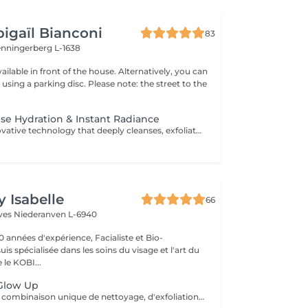
igaïl Bianconi
83
enningerberg L-1638
vailable in front of the house. Alternatively, you can
t using a parking disc. Please note: the street to the
se Hydration & Instant Radiance
JetPeel is an innovative technology that deeply cleanses, exfoliates, and infuses the skin without needles or contact. Using a high-velocity jet of air and active ingredients, the skin is thoroughly cleansed, intensely hydrated, and immediately more radiant. This treatment works both on the surface and deep within the skin to visibly improve its quality: Smooths skin texture Tightens pores Revives the complexion's radiance Reduces wrinkles, fine lines, and signs of fatigue Provides intense hydration Painless and with no downtime, the skin looks clear, fresh, plump, and glowing from the very first session. Each session includes: A double skin analysis, including a precise technology-assisted diagnosis A complete JetPeel treatment Application of a targeted booster according to the skin's needs A LED session to optimize and extend results Ideal as a treatment course for lasting, visible improvement in skin quality, or as maintenance between a classic facial and a deeper treatment such as Morpheus.
y Isabelle
66
èves
Niederanven L-6940
0 années d'expérience, Facialiste et Bio-
uis spécialisée dans les soins du visage et l'art du
e KOBI...
 Glow Up
Ce soin offre une combinaison unique de nettoyage, d'exfoliation, d'extraction, d'hydratation et de protection pour une peau éclatante et nettoyée en profondeur: les pores sont resserrés, le teint éclairci, le grain de peau lissé, les ridules estompées, un visage hydraté et régénéré. Il est adapté à tous les types de peau, dès 12 ans pour un nettoyage en profondeur. *** Idéal en cure de 4 soins pour des résultats optimum*** Demandez-moi des renseignements, je me ferai un plaisir de vous conseiller...