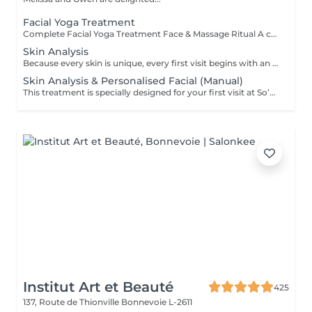
Facial Yoga Treatment
Complete Facial Yoga Treatment Face & Massage Ritual A complete treatment combining the essential steps of a facial with the power of the Facial Yoga Massage. Following a deep cleanse, exfoliation and targeted skin work, the massage stimulates the muscles, boosts circulation and releases facial tension. The ritual continues with the application of tailored skincare to hydrate, rebalance and reveal your skin's natural glow. The skin appears smoother, more radiant and the facial contours naturally redefined. An ideal treatment for those seeking to combine effectiveness, relaxation and visible results. As with every treatment at So'Phy, the protocol is adapted to your skin's needs.
Skin Analysis
Because every skin is unique, every first visit begins with an in-depth analysis. This diagnosis allows us to understand your skin's current condition, its real needs and any imbalances, in order to tailor your treatment with precision and care. Using advanced diagnostic technology combined with the expertise of your Skin Coach, we take the time to observe, discuss and guide you towards the most suitable solutions. This first appointment is an essential step to ensure truly effective treatments and long-lasting results.
Skin Analysis & Personalised Facial (Manual)
This treatment is specially designed for your first visit at So’Phy. It begins with an in-depth skin analysis to understand your skin’s real needs and identify any imbalances. The 60-minute facial is then fully customised and performed using exclusively manual techniques, tailored to your skin and your desired results. Each step is designed to rebalance the skin, stimulate its natural functions and provide a moment of deep relaxation. This first appointment allows you to benefit from a targeted treatment, personalised advice and a complete approach.
Institut Art et Beauté
425
137, Route de Thionville
Bonnevoie L-2611