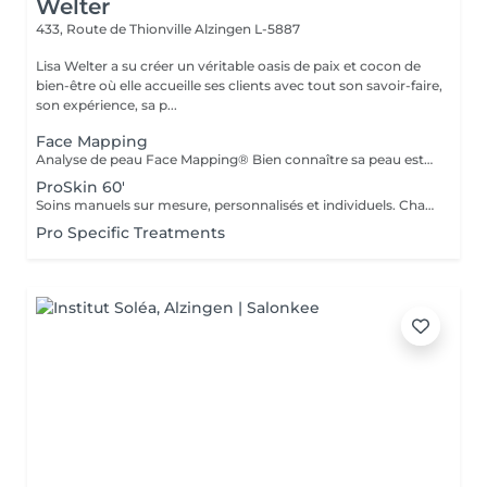
Welter
433, Route de Thionville
Alzingen L-5887
Lisa Welter a su créer un véritable oasis de paix et cocon de
bien-être où elle accueille ses clients avec tout son savoir-faire,
son expérience, sa p...
Face Mapping
Analyse de peau Face Mapping® Bien connaître sa peau est la première étape pour obtenir une peau en bonne santé. Grâce au concept exclusif de Face Mapping®, votre Skin Thérapeute Dermalogica analyse votre peau, zone par zone, pour comprendre ses besoins et ses carences. Une routine de soins appropriée et des conseils personnalisés vous seront ensuite prodigués.
ProSkin 60'
Soins manuels sur mesure, personnalisés et individuels. Chaque rendez-vous une nouvelle expérience, avec une analyse cutanée précise Face Mapping®, toute en fonction de vos attentes et des besoins de votre peau
Pro Specific Treatments