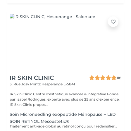
IR SKIN CLINIC
118
3, Rue Josy Printz
Hesperange L-5841
IR Skin Clinic Centre d'esthétique avancée & intégrative Fondé
par Isabel Rodrigues, experte avec plus de 25 ans d'expérience,
IR Skin Clinic propos...
Soin Microneedling exopeptide Ménopause + LED
SOIN RETINOL Mesoestetic®
Traitement anti-âge global au rétinol conçu pour redensifier, éclaircir et revitaliser la peau, en améliorant la texture et en unifiant le teint de la peau. Le traitement sera réalisé après un skin diagnostic réservable dans la rubrique esthétique avancée. nous nous réservons le droit de modifier le soin pour votre sécurité.