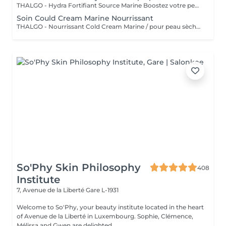
THALGO - Hydra Fortifiant Source Marine Boostez votre peau avec la technologie du masque LED : un soin haute performance qui stimule , traite et illumine votre teint dès la première séance
Soin Could Cream Marine Nourrissant
THALGO - Nourrissant Cold Cream Marine / pour peau sèche Boostez votre peau avec la technologie du masque LED : un soin haute performance qui stimule , traite et illumine votre teint dès la première séance
So'Phy Skin Philosophy
408
Institute
7, Avenue de la Liberté
Gare L-1931
Welcome to So'Phy, your beauty institute located in the heart
of Avenue de la Liberté in Luxembourg. Sophie, Clémence,
Mélissa and Gwen are delighted...