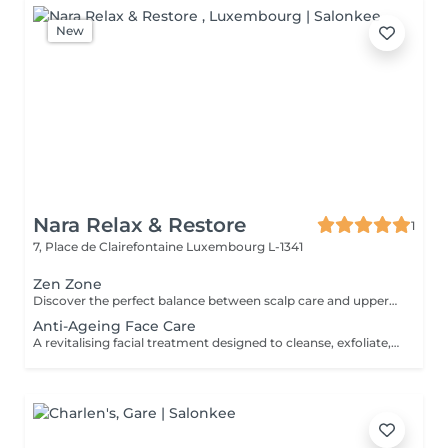
New
Nara Relax & Restore
1
7, Place de Clairefontaine
Luxembourg L-1341
Zen Zone
Discover the perfect balance between scalp care and upper-body relaxation. This signature wellness package combines a 60-minute Head Spa with a 30-minute Office Syndrome Back & Shoulder Massage to release tension, refresh the mind, and promote deep relaxation from head to shoulders. Includes: Head Spa 60 min Office Syndrome Back & Shoulder Massage 30 min
Anti-Ageing Face Care
A revitalising facial treatment designed to cleanse, exfoliate, and nourish the skin while promoting a fresh and radiant appearance. Combining carefully selected skincare products with relaxing facial massage techniques, this treatment helps leave the skin feeling smooth, refreshed, and beautifully cared for.