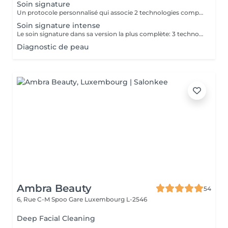
Soin signature
Un protocole personnalisé qui associe 2 technologies complémentaires, choisies selon les besoins de votre peau. Leurs actions en synergie révèlent éclat, fermeté et confort, pour des résultats visibles dès la première séance.
Soin signature intense
Le soin signature dans sa version la plus complète: 3 technologies et un protocole sur mesure pour répondre aux besoins niques de votre peau et apporter un résultat visible et immédiat.
Diagnostic de peau
Ambra Beauty
54
6, Rue C-M Spoo Gare
Luxembourg L-2546
Deep Facial Cleaning