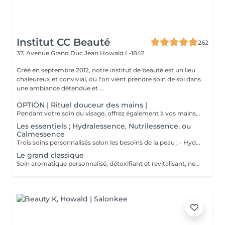
Institut CC Beauté
262
37, Avenue Grand Duc Jean
Howald L-1842
Créé en septembre 2012, notre institut de beauté est un lieu
chaleureux et convivial, où l'on vient prendre soin de soi dans
une ambiance détendue et ...
OPTION | Rituel douceur des mains |
Pendant votre soin du visage, offrez également à vos mains un moment de douceur grâce à un gommage délicat, un masque nourrissant sous gants et un petit massage relaxant.
Les essentiels ; Hydralessence, Nutrilessence, ou
Calmessence
Trois soins personnalisés selon les besoins de la peau ; - Hydralessence : soin pour peaux déshydratées - Nutrilessence : soin pour peaux dénutries, sèches à très sèches - Calmessence : soin pour peaux sensibles, avec rougeurs
Le grand classique
Soin aromatique personnalisé, détoxifiant et revitalisant, nettoyage profond en 5 phases.