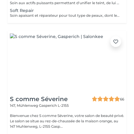
Soin aux actifs puissants permettant d'unifier le teint, de lui donner de la luminosité et une bonne l'oxygénation cutanés. Il s'agit d'un véritable traitement coup d'éclat pour les peaux dévitalisées et ternes Shine Glow assure une action exfoliante et rénovatrice à la surface de la peau pour une peau plus lisse, plus douce et plus éclatante de beauté. 1 soin : 135€ Forfait 5 soins : 610€
Soft Repair
Soin apaisant et réparateur pour tout type de peaux, dont les plus sensibles présentant des rougeurs. Sa formulation complexe offre des propriétés anti-inflammatoires, anti-irritation et anti-oxydantes. Prix 1 soin : 125€ Forfait 5 soins : 565€
S comme Séverine
66
147, Mühlenweg
Gasperich L-2155
Bienvenue chez S comme Séverine, votre salon de beauté privé.
Le salon se situe au rez-de-chaussée de la maison orange, au
147 Muhlenweg, L-2155 Gasp...