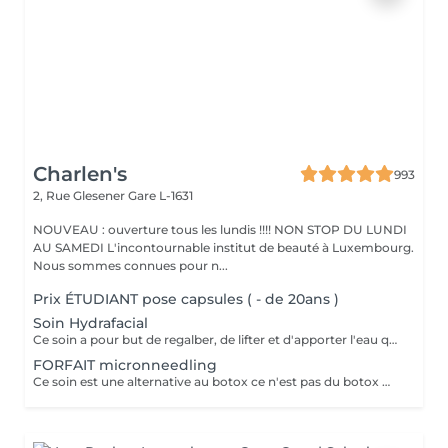
Charlen's
993
2, Rue Glesener
Gare L-1631
NOUVEAU : ouverture tous les lundis !!!! NON STOP DU LUNDI
AU SAMEDI L'incontournable institut de beauté à Luxembourg.
Nous sommes connues pour n...
Prix ÉTUDIANT pose capsules ( - de 20ans )
Soin Hydrafacial
Ce soin a pour but de regalber, de lifter et d'apporter l'eau que la peau a besoin ! Chez nous, Ce soin est combiné avec la dermabrasion pour avoir de vrais résultats ! Il dure 1h30 N'hésitez pas à nous demander conseil à l'institut nous sommes à votre disposition :)
FORFAIT micronneedling
Ce soin est une alternative au botox ce n'est pas du botox mais les résultats sont incroyable votre peau est véritablement lissée ! un substrat de la toxine botulique. Agissant sur la contraction des muscles du visage, c'est une alternative connue au BOTOX