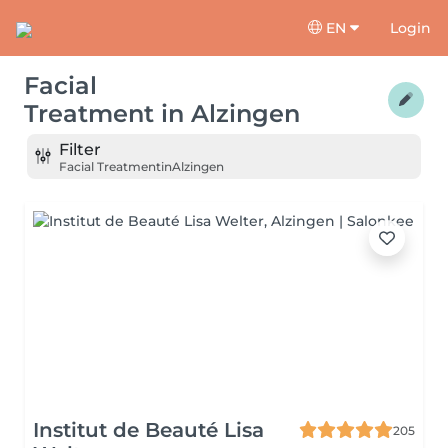
EN
Login
Facial
Treatment
in
Alzingen
Filter
Facial Treatment
in
Alzingen
Institut de Beauté Lisa
205