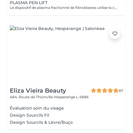
PLASMA PEN LIFT
Le dispositif de plasma fractionné de fibroblastes utilise la colonne de plasma en forme d'aiguille pour libérer une micro décharge électrique ou ARC afin de traiter une fraction de la surface de la peau à la fois, ce qui réduit les temps d'arrêt. Le stylo à plasma Fibroblaste exploite la puissance du plasma. Le plasma est le quatrième état de la matière avec le solide, le liquide et le gaz. Le principe implique l'ionisation des gaz de l'air atmosphérique pour créer une micro décharge électrique ou ARC. L'ARC ne touche jamais la peau mais provoque une microlésion de la couche épidermique de la peau tout en chauffant et en perturbant simultanément la structure dermique plus profonde via des conductions thermiques. Ceci est plus communément connu sous le nom de fibroblastes. Les fibroblastes sont les cellules les plus courantes du tissu conjonctif dans le corps qui produisent du collagène. Le collagène, souvent appelé la structure de la peau, fournit une structure essentielle et peut aider à remonter le temps en lissant les rides et en inversant le relâchement cutané.
Eliza Vieira Beauty
87
484, Route de Thionville
Hesperange L-5886
Évaluation soin du visage
Design Sourcils Fil
Design Sourcils & Lèvre/Buço