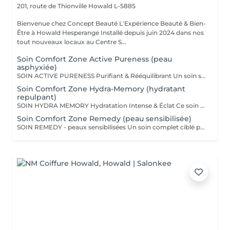
201, route de Thionville
Howald L-5885
Bienvenue chez Concept Beauté L'Expérience Beauté & Bien-
Être à Howald Hesperange Installé depuis juin 2024 dans nos
tout nouveaux locaux au Centre S...
Soin Comfort Zone Active Pureness (peau
asphyxiée)
SOIN ACTIVE PURENESS Purifiant & Rééquilibrant Un soin spécifique profond qui désincruste et libère la peau de toutes ses impuretés. Grâce à l'action combinée des exfoliants et des extraits naturels purifiants, il aide à désobstruer les pores, réduire l'excès de sébum et retrouver un teint plus net et équilibré. Idéal pour retrouver une peau fraîche et matifiée, tout en douceur. SOINS DU VISAGE COMFORT ZONE Nos soins du visage utilisent les produits de la marque Comfort Zone, une référence en cosmétique professionnelle alliant science, nature et innovation. Formulés avec des ingrédients d'origine naturelle, sans silicones, parabènes ni huiles minérales, ces soins sont conçus pour respecter l'équilibre de la peau tout en offrant des résultats visibles et durables. Chaque soin est un véritable rituel de bien-être et d'efficacité, adapté aux besoins spécifiques de votre peau.
Soin Comfort Zone Hydra-Memory (hydratant
repulpant)
SOIN HYDRA MEMORY Hydratation Intense & Éclat Ce soin booste l'hydratation et recharge la peau en eau grâce à l'acide hyaluronique et aux extraits naturels hydratants. Sa texture fraîche et ultra-sensorielle désaltère immédiatement la peau et lui redonne souplesse, douceur et éclat. Parfait pour les peaux déshydratées ou fatiguées, en quête de confort et de fraîcheur. SOINS DU VISAGE COMFORT ZONE Nos soins du visage utilisent les produits de la marque Comfort Zone, une référence en cosmétique professionnelle alliant science, nature et innovation. Formulés avec des ingrédients d'origine naturelle, sans silicones, parabènes ni huiles minérales, ces soins sont conçus pour respecter l'équilibre de la peau tout en offrant des résultats visibles et durables. Chaque soin est un véritable rituel de bien-être et d'efficacité, adapté aux besoins spécifiques de votre peau.
Soin Comfort Zone Remedy (peau sensibilisée)
SOIN REMEDY - peaux sensibilisées Un soin complet ciblé pour tous les âges et tous les types de peau. Le point commun ? Une peau sensibilisée, fragilisée et inconfortable. Apaiser, calmer et soulager la peau des inflammations, tel est l'objectif de ce soin qui renforce la barrière protectrice de la peau pour lui apporter sérénité et confort. SOINS DU VISAGE COMFORT ZONE Nos soins du visage utilisent les produits de la marque Comfort Zone, une référence en cosmétique professionnelle alliant science, nature et innovation. Formulés avec des ingrédients d'origine naturelle, sans silicones, parabènes ni huiles minérales, ces soins sont conçus pour respecter l'équilibre de la peau tout en offrant des résultats visibles et durables. Chaque soin est un véritable rituel de bien-être et d'efficacité, adapté aux besoins spécifiques de votre peau.