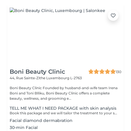
Boni Beauty Clinic
130
44, Rue Sainte-Zithe
Luxembourg L-2763
Boni Beauty Clinic Founded by husband-and-wife team Irena
Boni and Toni Blliku, Boni Beauty Clinic offers a complete
beauty, wellness, and grooming e...
TELL ME WHAT I NEED PACKAGE with skin analysis
Book this package and we will tailor the treatment to your skin needs. You'll be allocated 1 hour 15 mins and we will do a full consultation. Treatment done in this appointment. Please check prices to ensure you bring enough for the outstanding amount. If unsure, have a budget then we will work to that.
Facial diamond dermabration
30-min Facial