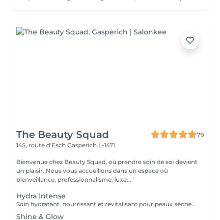
The Beauty Squad
79
145, route d'Esch
Gasperich L-1471
Bienvenue chez Beauty Squad, où prendre soin de soi devient
un plaisir. Nous vous accueillons dans un espace où
bienveillance, professionnalisme, luxe...
Hydra Intense
Soin hydratant, nourrissant et revitalisant pour peaux sèches et déshydratées. Idéal pour prévenir le vieillissement prématuré de la peau grâce aux propriétés oxydantes des actifs utilisés. Ce soin offre une hydratation immédiate et longue durée, tout en protégeant la peau des agressions extérieures. prix 1 soin : 125€ Forfait 5 soins : 565€
Shine & Glow