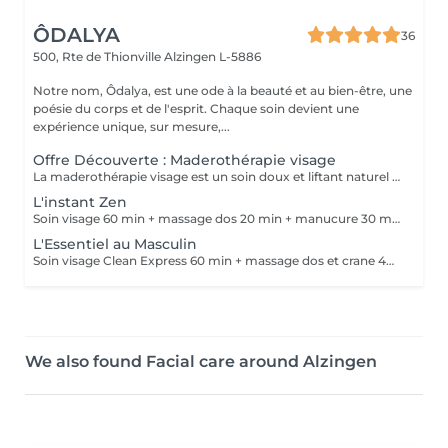
ÔDALYA
36
500, Rte de Thionville
Alzingen L-5886
Notre nom, Ôdalya, est une ode à la beauté et au bien-être, une
poésie du corps et de l'esprit. Chaque soin devient une
expérience unique, sur mesure,...
Offre Découverte : Maderothérapie visage
La maderothérapie visage est un soin doux et liftant naturel utilisant des ustensiles en bois pour stimuler la peau et les muscles du visage. Ce soin active la circulation sanguine et lymphatique, draine les toxines, stimule la production de collagène et d'élastine tout en raffermissant la peau. Il redessine les contours du visage, lisse les rides et ridules, atténue les cernes, poches et sillons nasogéniens et remonte les bajoues. Coup d'éclat instantané ! Les bienfaits du soin : - Stimule la production de collagène et d'élastine pour une peau plus ferme et plus tonique - Raffermit la peau, tonifie les tissus et sculpte les contours du visage - Draine les toxines, réduit les poches et les cernes pour un visage visiblement plus frais - Atténue les rides et ridules tout en prévenant le relâchement cutané - Redessine l'ovale du visage et procure un effet liftant naturel - Active la microcirculation pour un teint plus lumineux et éclatant - Procure une sensation de détente en relâchant les tensions du visage, du cou et de la mâchoire.
L'instant Zen
Soin visage 60 min + massage dos 20 min + manucure 30 min. Une parenthèse de bien-être pour se détendre et se sentir belle jusqu'au bout des mains.
L'Essentiel au Masculin
Soin visage Clean Express 60 min + massage dos et crane 40 min. Un moment de lâcher prise pour libérer les tensions et retrouver un visage frais et reposé.
We also found Facial care around Alzingen