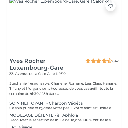
Yves Rocher
847
Luxembourg-Gare
33, Avenue de la Gare
Gare L-1610
Stephanie (responsable, Charlene, Romane, Lea, Clara, Hanane,
Tiffany et Morgane sont heureuses de vous accueillir toute la
semaine de 9h30 à 18h dans...
SOIN NETTOYANT - Charbon Végétal
Ce soin purifie et hydrate votre peau. Votre teint est unifié et lumineux, grâce à l' alliance du Charbon Végétal et de l'édulis
MODELAGE DÉTENTE - à l'Aphloïa
Découvrez la sensation de lhuile de Jojoba 100 % naturelle sur votre peau. Nourrie, votre peau retrouve tout son confort. Libéré de ses tensions grâce aux mains habiles de notre esthéticienne, votre visage est détendu. Bénéfices : Nourrie, votre peau retrouve tout son confort.
LPG Visage