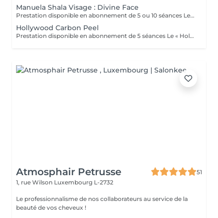
Manuela Shala Visage : Divine Face
Prestation disponible en abonnement de 5 ou 10 séances Le soin du visage anti-âge Divine Face est un drainage du visage complet qui agit en profondeur sur la peau. Conçu par Manuela Shala, référence incontournable dans le domaine du lympho-modelage. Il combine des gestes précis et des techniques innovantes pour offrir des résultats visibles dès la première séance. Il consiste à remodeler le contour du visage, à oxygéner les tissus, à aplanir et à lisser les rides. Avec une seule séance, vous verrez déjà une différence : un air plus jeune et plus frais. De plus, grâce aux gestes spéciaux réalisés par Laura durant votre soin Divine Face by Manuela Shala les fluides que l'on peut appeler excédentaires seront éliminés par votre corps et la production de nouvelle lymphe sera stimulée. Ce soin du visage vous donne sans aucun doute une apparence plus jeune et plus fraîche.
Hollywood Carbon Peel
Prestation disponible en abonnement de 5 séances Le « Hollywood Carbon Peel » est un traitement de microneedling doux qui combine un masque au charbon actif et un laser pour nettoyer en profondeur, purifier et rajeunir la peau. Il cible le sébum, les impuretés, les pores dilatés, les rides fines, les taches pigmentaires et les cicatrices d'acné pour améliorer la texture et l'éclat de la peau, offrant un effet immédiat sans temps de récupération. Ce traitement, aussi appelé « China Doll Peel » en Asie, peut être effectué avant un événement important car il n'entraîne aucune éviction sociale. Comment ça marche: -Application du masque : Une fine couche de masque au charbon actif est appliquée sur la peau. Le charbon a la capacité d'absorber les impuretés. -Passage du laser : Un laser à basse énergie est utilisé pour chauffer et vaporiser le masque au charbon. Effet sur la peau : -Nettoyage et exfoliation : L'action du laser sur le masque élimine les cellules mortes et les impuretés piégées. -Stimulation du collagène : L'effet thermique du laser stimule en profondeur la production de collagène pour une peau plus ferme et élastique. Pour qui ? -Peaux mixtes à grasses : régule le sébum -Peaux sèches et sensibles : purifie sans agresser -Peaux présentant des signes de vieillissement : ridules, perte de fermeté -Peaux à imperfections : points noirs, cicatrices d'acné, taches pigmentaires -Peaux ternes : pour un coup d'éclat immédiat
Atmosphair Petrusse
51
1, rue Wilson
Luxembourg L-2732
Le professionnalisme de nos collaborateurs au service de la
beauté de vos cheveux !