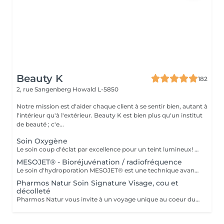
Beauty K
182
2, rue Sangenberg
Howald L-5850
Notre mission est d'aider chaque client à se sentir bien, autant à
l'intérieur qu'à l'extérieur. Beauty K est bien plus qu'un institut
de beauté ; c'e...
Soin Oxygène
Le soin coup d'éclat par excellence pour un teint lumineux! Ce traitement innovant redonne vie aux teints ternes et traite efficacement l'acné et la rosacée. Grâce à un jet concentré d'oxygène, il offre une bouffée de fraîcheur à votre peau. Notre soin Oxygène débute par un peeling chimique professionnel, qui nettoie en profondeur et élimine les cellules mortes. Ensuite, un sérum spécialement formulé est appliqué, pénétrant les couches profondes de l'épiderme grâce au jet d'oxygène. Cette méthode favorise une absorption optimale des nutriments, réoxygénant et revitalisant la peau de l'intérieur. Le résultat ? Une peau purifiée, un teint éclatant et une sensation de fraîcheur durable, idéale pour améliorer texture et apparence de la peau.
MESOJET® - Bioréjuvénation / radiofréquence
Le soin d'hydroporation MESOJET® est une technique avancée de soin de la peau qui associe drainage du visage, exfoliation et hydroporation pour améliorer l'apparence et la santé de la peau. En utilisant une pression par barophorèse, l'hydroporation permet une pénétration plus profonde des substances bénéfiques, optimisant leur absorption. Combiné à la radiofréquence, le MESOJET® stimule la régénération cellulaire et améliore l'élasticité de la peau. Ce soin offre des résultats remarquables pour le rajeunissement, l'hydratation, le raffermissement et la correction de divers problèmes cutanés : rides, perte de fermeté, déshydratation, hyperpigmentation, cicatrices d'acné et autres imperfections.
Pharmos Natur Soin Signature Visage, cou et
décolleté
Pharmos Natur vous invite à un voyage unique au coeur du bien-être holistique, où chaque soin devient une véritable cérémonie de régénération. Avec l'utilisation de plantes sacrées telles que l'Aloe Vera fraîche et le Sésame noir, cultivées, récoltées et transformées en respectant les principes cosmiques, dans les lieux les plus énergétiques du monde. Chaque soin devient une source de lumière, de régénération et de relaxation profonde. Cette approche holistique signifie que chaque soin est une expérience qui connecte le corps, l'esprit et l'âme. En appliquant la plante avec une intention claire et consciente, son énergie naturelle se diffuse dans la peau, apportant bien-être et équilibre émotionnel, psychologique et spirituel. Pour masser, nous utilisons la feuille d'Aloe Vera, fraîchement coupée devant vous, est appliqué directement sur la peau, ce qui crée une sensation immédiate de vitalité et de connexion profonde à la nature, mais aussi de régulation, de régénération et d'hydratation profonde de la peau. Nos soins commencent toujours par une analyse approfondie de votre peau, permettant à nos experts de personnaliser chaque étape en fonction de vos besoins spécifiques : peau normale, peau mixte, troubles pigmentaires, hyperpigmentation, peau mature, peau grasse à imperfections, ou couperose. Profitez d'un soin de 60 minutes qui redonne éclat, fermeté et vitalité à votre peau, cou et décolleté. Les produits naturels, soigneusement sélectionnés selon votre type de peau