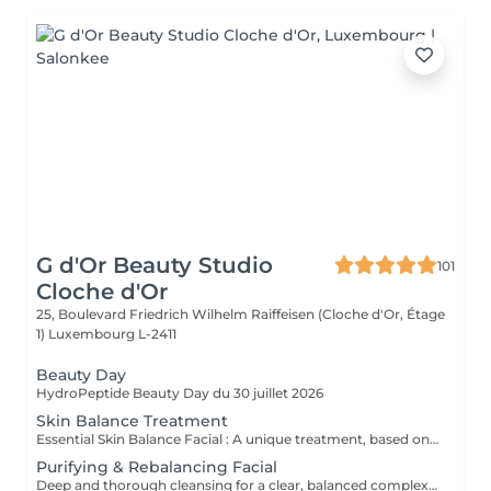
G d'Or Beauty Studio
101
Cloche d'Or
25, Boulevard Friedrich Wilhelm Raiffeisen (Cloche d'Or, Étage
1)
Luxembourg L-2411
Beauty Day
HydroPeptide Beauty Day du 30 juillet 2026
Skin Balance Treatment
Essential Skin Balance Facial : A unique treatment, based on the Swiss brand Méthode Physiodermie, designed to rebalance the skin and restore its natural beauty. The complexion appears revitalised, radiant and soft. Essential Skin Balance Facial Expert : This treatment, based on the Swiss brand Méthode Physiodermie, is fully customised to address individual skin concerns through a perfect synergy between high-performance active ingredients and the Physiodermie treatment techniques. It works deeply within the skin to deliver long-lasting results. A bespoke treatment for visibly transformed skin.
Purifying & Rebalancing Facial
Deep and thorough cleansing for a clear, balanced complexion, using Aqua Peeling and Aqua Dermabrasion technology.