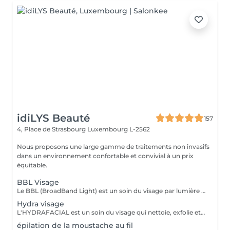
idiLYS Beauté
157
4, Place de Strasbourg
Luxembourg L-2562
Nous proposons une large gamme de traitements non invasifs
dans un environnement confortable et convivial à un prix
équitable.
BBL Visage
Le BBL (BroadBand Light) est un soin du visage par lumière pulsée avancée qui améliore visiblement la qualité de la peau. Il permet de corriger les taches pigmentaires, réduire les rougeurs, stimuler le collagène et raffermir la peau. Il aide également à resserrer les pores, affiner le grain de peau et raviver l'éclat du teint. Résultat : une peau plus uniforme, lumineuse et rajeunie, souvent dès les premières séances. En général, le BBL se réalise en 3 à 5 séances, espacées de 3 à 4 semaines. Ensuite, 1 à 2 séances d'entretien par an permettent de maintenir les résultats et la qualité de peau.
Hydra visage
L'HYDRAFACIAL est un soin du visage qui nettoie, exfolie et hydrate en profondeur pour une peau nette, lumineuse et instantanément revitalisée. La LUMINOTHÉRAPIE du visage consiste à exposer la peau à des lumières LED afin de stimuler le renouvellement cellulaire et améliorer l'éclat du teint.
épilation de la moustache au fil