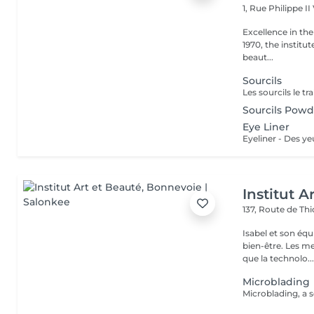
1, Rue Philippe II
Excellence in the service of beau
1970, the institut
beaut...
Sourcils
Sourcils Powd
Eye Liner
Institut A
137, Route de Thi
Isabel et son éq
bien-être. Les meilleures marques esthétiques et cosmétiques ainsi
que la technolo..
Microblading