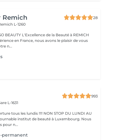
y Remich
28
Remich L-1260
nce de la Beauté à REMICH
érience en France, nous avons le plaisir de vous
tre n...
es
993
are L-1631
ture tous les lundis !!!! NON STOP DU LUNDI AU
pour n...
mi-permanent