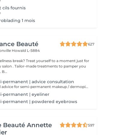
e
t cils fournis
e
oblading 1 mois
gance Beauté
627
onville
Howald L-5884
 yourself to a moment just for
tments to pamper you
 B...
-permanent | advice consultation
Consultation and advice for semi-permanent makeup / dermopigmentation. Semi-permanent makeup is ideal for staying flawless in all circumstances. It is durable, but not definitive, unlike tattooing. However, the technique is similar to that of an ordinary tattoo. Pigments are injected into the epidermis via a special device.
i-permanent | eyeliner
i-permanent | powdered eyebrows
de Beauté Annette
597
ier