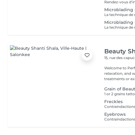
Microblading 
Microblading 
Beauty Sh
15, rue des capu
Welcome to Perfe
relaxation, and well-being! Whether you
treatments or exc
Grain of Beau
Freckles
Eyebrows