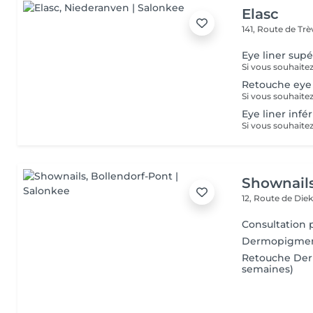
Elasc
141, Route de Tr
Eye liner supé
Retouche eye 
Eye liner infé
Shownail
12, Route de Die
Consultation 
Dermopigmentat
Retouche Der
semaines)