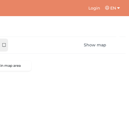
Login
EN
Show map
 in map area