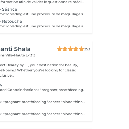
Rendez-vous d'information afin de valider le questionnaire médical et les contre-indications, validation de la couleur et de la forme des sourcils, réponses aux éventuelles interrogations. L'acompte sera restitué entièrement lors de votre venue, si vous n'annulez pas il sera conservé.
- Séance
La technique de microblading est une procédure de maquillage semi permanent réalisé entièrement à la main à l'aide d'un "stylo" muni de micro-aiguilles. La praticienne dessine poil à poil l'ensemble du sourcil afin de redonner au regard toute son intensité et sa ligne naturelle. Cette technique permet de redessiner entièrement un sourcil soit de combler les éventuels trous. Un résultat des plus naturel grâce à la finesse de la lame et donc au dessin de chaque poil. Effet trompe l'il garanti! POSSIBILITES DE RDV A STEINFORT OU OBERPALLEN
- Retouche
La technique de microblading est une procédure de maquillage semi-permanent réalisé entièrement à la main à l'aide d'un "stylo" muni de micro-aiguilles. La praticienne dessine poil à poil l'ensemble du sourcil afin de redonner au regard toute son intensité et sa ligne naturelle. Cette technique permet de redessiner entièrement un sourcil soit de combler les éventuels trous. Un résultat des plus naturel grâce à la finesse de la lame et donc au dessin de chaque poil. Effet trompe l'oeil garanti!
anti Shala
253
cins
Ville-Haute L-1313
ct Beauty by Jil, your destination for beauty,
're looking for classic
lusive...
ty
1 or 2 grains tattooed Contraindactions : *pregnant,breathfeeding *cancer *blood thinner A retouch isn't included in the price. No alcohol the day before. Post treatement : *during 1 week puting a cream, which you buy here.
Contraindactions : *pregnant,breathfeeding *cancer *blood thinner A retouch isn't included in the price. No alcohol the day before. Post treatement : *during 1 week puting a cream, which you buy here.
Contraindactions : *pregnant,breathfeeding *cancer *blood thinner A retouch isn't included in the price. No alcohol the day before. If you wish an local anaesthesia, you need a medical prescription ( this is a law ) to invoid allergies/reactions from the creams. The cream you have to buy it yourself in the pharmacy. Post treatement : *during 1 week puting a cream, which you buy here.