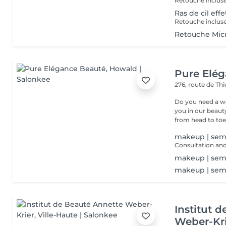
Retouche inclus
Ras de cil effe
Retouche inclus
Retouche Micr
Pure Elé
276, route de Thi
Do you need a wellness break? Treat
you in our beauty salon . Tailor-made trea
from head to toe.
makeup | semi
makeup | sem
makeup | sem
Institut 
Weber-Kr