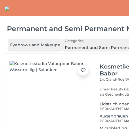
Permanent and Semi Permanent
Categories
Eyebrows and Makeup
Permanent and Semi Perman
Kosmetik
Babor
24, Grand-Rue
Wa
Unser Beauty GE
als Geschenkguts
Lidstrich obe
Augenbrauen 
Microblading