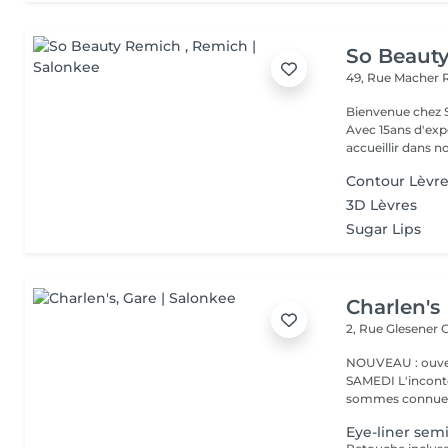
So Beaut
49, Rue Macher
Bienvenue chez SO BEAUTY L'Excelle
Avec 15ans d'exp
accueillir dans no
Contour Lèvr
3D Lèvres
Sugar Lips
Charlen's
2, Rue Glesener
G
NOUVEAU : ouver
SAMEDI L'incontournable institut de beauté à Luxembourg. Nous
sommes connues 
Eye-liner se