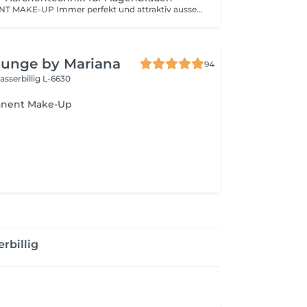
300€ PERMANENT MAKE-UP Immer perfekt und attraktiv aussehen! Von supernatürlich bis ausdrucksstark. Wir pigmentieren mit lichtstabilen, natürlichen, mineralischen Farben one Konservierungsstoffe. Ausführliche und typgerechte Beratung zur optimalen Form und zum passenden Farbton.
ounge by Mariana
94
sserbillig L-6630
anent Make-Up
rbillig