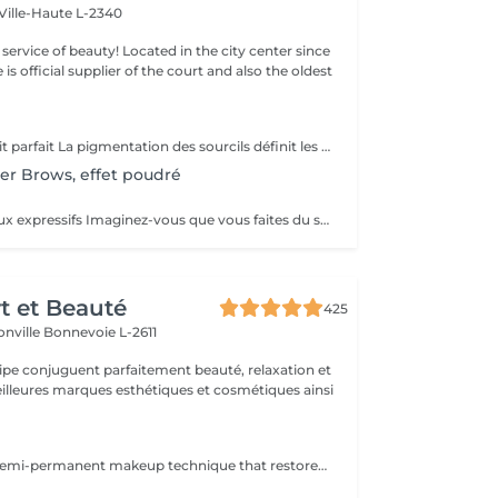
Ville-Haute L-2340
ty! Located in the city center since
e is official supplier of the court and also the oldest
Les sourcils le trait parfait La pigmentation des sourcils définit les traits de votre visage en créant un cadre optique. Le tracé du sourcil exprime votre état d'âme et peut même vous donner un aspect plus jeune. Mais les sourcils peuvent aussi pousser de manière très irrégulière jusqu'à ne plus pousser du tout. Dans ce cas le maquillage permanent est la solution idéale. On choisira une couleur qui vous correspond, ensuite on vous fera un dessin des sourcils au crayon. Quand on aura obtenu le résultat parfait, nous allons commencer à pigmenter des poils très fins. A partir de ce jour vous allez vous réveiller tous les matins avec des sourcils parfaits.
er Brows, effet poudré
Eyeliner - Des yeux expressifs Imaginez-vous que vous faites du sport, que vous allez vous baigner ou au sauna et que votre Eyeliner ne s'efface pas, ne coule pas plus jamais. Vos cils paraissent plus fournis et vos yeux sont plus expressifs grâce à un Eyeliner fin. L'Eyeliner est aussi la solution parfaite si vous portez des lentilles ou si vous avez des problèmes de vue ou bien si vous voulez tout simplement gagner du temps. Vous avez le choix entre un Eyeliner très fin et discret et un Eyeliner décoratif, tout comme vous le souhaitez. Dans tous les cas l'Eyeliner mettra vos yeux en valeur.
rt et Beauté
425
onville
Bonnevoie L-2611
uipe conjuguent parfaitement beauté, relaxation et
.
Microblading, a semi-permanent makeup technique that restores shape, density, and definition to your eyebrows with ultra-natural, hair-by-hair strokes. Ideal if your eyebrows are too thin, sparse, or uneven, microblading creates a structured and harmonious look without daily makeup. Gentle and precise technique, skin-friendly. High-quality pigments for long-lasting results. Personalized consultation before each session. Lasts 12 to 18 months. Treat yourself to flawless, elegant eyebrows every day.