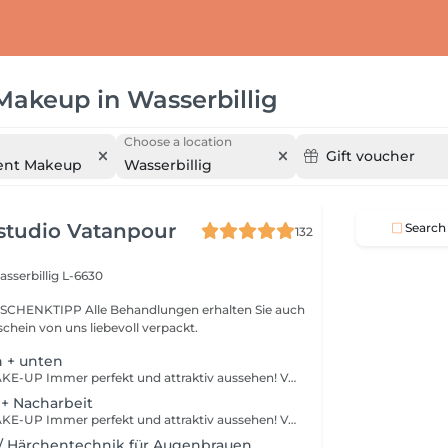
 Makeup
in
Wasserbillig
Choose a location
Gift voucher
ent Makeup
Wasserbillig
studio Vatanpour
Search
132
sserbillig L-6630
SCHENKTIPP Alle Behandlungen erhalten Sie auch
chein von uns liebevoll verpackt.
n + unten
PERMANENT MAKE-UP Immer perfekt und attraktiv aussehen! Von supernatürlich bis ausdrucksstark. Wir pigmentieren mit lichtstabilen, natürlichen, mineralischen Farben one Konservierungsstoffe. Ausführliche und typgerechte Beratung zur optimalen Form und zum passenden Farbton.
+ Nacharbeit
PERMANENT MAKE-UP Immer perfekt und attraktiv aussehen! Von supernatürlich bis ausdrucksstark. Wir pigmentieren mit lichtstabilen, natürlichen, mineralischen Farben one Konservierungsstoffe. Ausführliche und typgerechte Beratung zur optimalen Form und zum passenden Farbton.
 / Härchentechnik für Augenbrauen