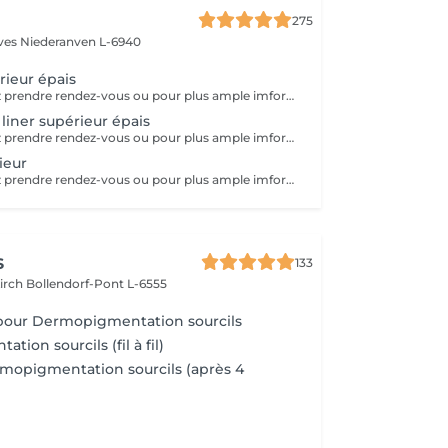
275
èves
Niederanven L-6940
rieur épais
Si vous souhaitez prendre rendez-vous ou pour plus ample imformation, veuillez nous contacter directement en institut. Veuillez prendre en compte que le prix peut être adapter selon vos attentes. Merci !
liner supérieur épais
Si vous souhaitez prendre rendez-vous ou pour plus ample imformation, veuillez nous contacter directement en institut. Veuillez prendre en compte que le prix peut être adapter selon vos attentes. Merci !
rieur
Si vous souhaitez prendre rendez-vous ou pour plus ample imformation, veuillez nous contacter directement en institut. Veuillez prendre en compte que le prix peut être adapter selon vos attentes. Merci !
s
133
kirch
Bollendorf-Pont L-6555
pour Dermopigmentation sourcils
ion sourcils (fil à fil)
mopigmentation sourcils (après 4