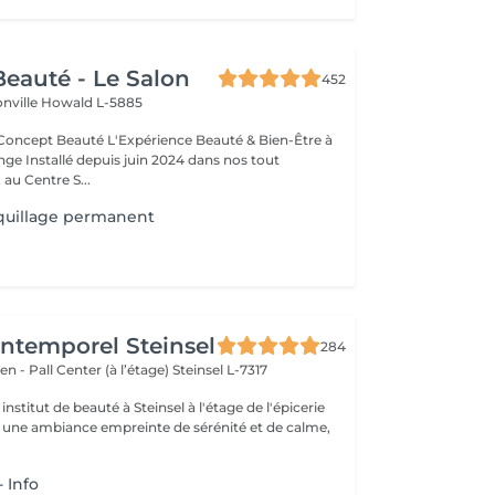
eauté - Le Salon
452
onville
Howald L-5885
Expérience Beauté & Bien-Être à
e Installé depuis juin 2024 dans nos tout
au Centre S...
uillage permanent
'Intemporel Steinsel
284
en - Pall Center (à l’étage)
Steinsel L-7317
nstitut de beauté à Steinsel à l'étage de l'épicerie
s une ambiance empreinte de sérénité et de calme,
 Info