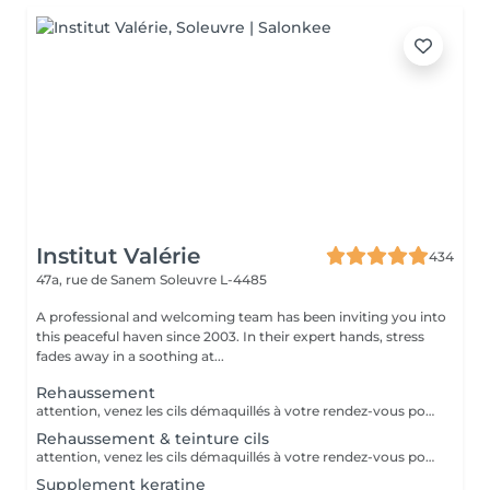
Institut Valérie
434
47a, rue de Sanem
Soleuvre L-4485
A professional and welcoming team has been inviting you into
this peaceful haven since 2003. In their expert hands, stress
fades away in a soothing at...
Rehaussement
attention, venez les cils démaquillés à votre rendez-vous pour une meilleure tenue. veillez à ne pas avoir fait de teinture ou rehaussement 6-8 semaines avant votre rendez-vous merci Recourbe vos cils naturels sans rallonger ni colorer Tenue 6-8 semaines
Rehaussement & teinture cils
attention, venez les cils démaquillés à votre rendez-vous pour une meilleure tenue. veillez à ne pas avoir fait de teinture ou rehaussement 6-8 semaines avant votre rendez-vous merci
Supplement keratine