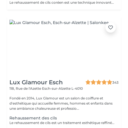
Le rehaussement de cils coréen est une technique innovante qui permet de courber les cils naturels dès la racine. Contrairement aux méthodes classiques, il utilise une formule douce à base de Cystéamine, sans colle, ce qui idéal pour les cils fragiles ou les yeux sensibles. Entre les deux étapes, un soin des cils est réalisé pour nourrir les cils en profondeur. Choisissez l'option avec coloration pour un effet plus marqué et profond.
Lux Glamour Esch
343
118, Rue de l'Azette
Esch-sur-Alzette L-4010
Fondé en 2014, Lux Glamour est un salon de coiffure et
d'esthétique qui accueille femmes, hommes et enfants dans
une ambiance chaleureuse et professio...
Rehaussement des cils
Le rehaussement de cils est un traitement esthétique raffiné qui confère à vos cils une courbure naturelle et gracieuse. En utilisant des produits spécialisés et des techniques de mise en forme expertes, nous ajoutons une dimension supplémentaire de courbure et de définition à vos cils. La durée du traitement varie généralement de 4 à 8 semaines, selon le cycle de croissance naturel de vos cils. De plus, notre service comprend une teinture noire des cils, offrant ainsi une intensité supplémentaire à votre regard. Veuillez ne pas appliquer de Mascara Waterproof le jour de votre rendez-vous.