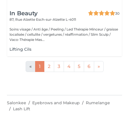
In Beauty
30
87, Rue Alzette
Esch-sur-Alzette L-4011
Soins visage / Anti âge / Peeling / Led Thérapie Minceur / graisse
localisée / cellulite / vergetures / réaffirmation / Slim Sculp /
Vaco-Thérapie Mas...
Lifting Cils
«
1
2
3
4
5
6
»
Salonkee
Eyebrows and Makeup
Rumelange
Lash Lift