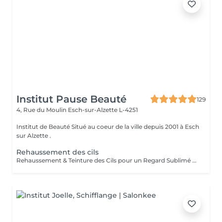
Institut Pause Beauté
129
4, Rue du Moulin
Esch-sur-Alzette L-4251
Institut de Beauté Situé au coeur de la ville depuis 2001 à Esch
sur Alzette .
Rehaussement des cils
Rehaussement & Teinture des Cils pour un Regard Sublimé Offrez à vos cils volume, courbure et intensité grâce au rehaussement de cils, qui ouvre et allonge le regard de manière naturelle. Pour accentuer encore plus l'effet, *recommandation d'une teinture des cils peut être réalisée juste après, pour un résultat profond et durable. Les bienfaits : Regard plus ouvert et lumineux Effet longueur et volume naturel Intensité du noir accentuée Résultat visible immédiatement, sans maquillage Idéal pour toutes celles qui souhaitent un regard expressif et sophistiqué, avec des cils parfaitement sublimés, au quotidien ou pour une occasion spéciale.