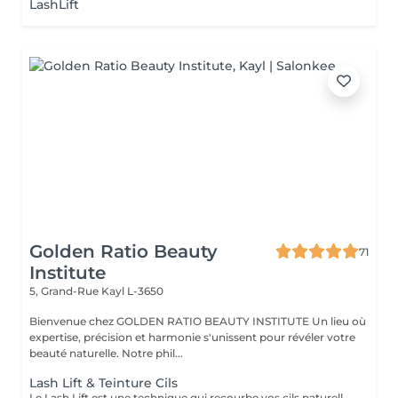
LashLift
Golden Ratio Beauty
71
Institute
5, Grand-Rue
Kayl L-3650
Bienvenue chez GOLDEN RATIO BEAUTY INSTITUTE Un lieu où
expertise, précision et harmonie s'unissent pour révéler votre
beauté naturelle. Notre phil...
Lash Lift & Teinture Cils
Le Lash Lift est une technique qui recourbe vos cils naturellement, en les liftant dès la racine pour un regard ouvert et lumineux, sans extensions. Associé à la teinture des cils, il remplace parfaitement le mascara pendant plusieurs semaines. Résultat : cils visiblement plus longs, recourbés et intensifiés. Tenue : 6 à 8 semaines selon la pousse naturelle. Idéal pour : un regard naturel, soigné et sans effort au quotidien. Un soin doux, sans entretien, pour sublimer votre regard en toute légèreté.