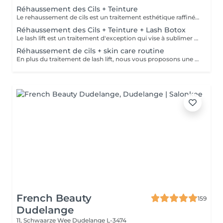
Réhaussement des Cils + Teinture
Le rehaussement de cils est un traitement esthétique raffiné qui confère à vos cils une courbure naturelle et gracieuse. En utilisant des produits spécialisés et des techniques de mise en forme expertes, nous ajoutons une dimension supplémentaire de courbure et de définition à vos cils. La durée du traitement varie généralement de 4 à 8 semaines, selon le cycle de croissance naturel de vos cils. De plus, notre service comprend une teinture noire des cils, offrant ainsi une intensité supplémentaire à votre regard. Veuillez ne pas appliquer de Mascara Waterproof le jour de votre rendez-vous.
Réhaussement des Cils + Teinture + Lash Botox
Le lash lift est un traitement d'exception qui vise à sublimer la beauté naturelle de vos cils en leur donnant une courbure élégante et durable. Associé au lash botox, ce soin apporte une véritable revitalisation à vos cils, les nourrissant en profondeur, les renforçant et leur offrant une apparence saine et éclatante. Grâce à cette combinaison unique, vous bénéficiez d'un regard intensifié. De plus, notre service inclus une teinture noire des cils, mettant en valeur leur intensité et accentuant encore davantage votre regard.
Réhaussement de cils + skin care routine
En plus du traitement de lash lift, nous vous proposons une expérience complète de soins de la peau. Notre routine de soins personnalisée comprend un double nettoyage pour éliminer les impuretés, suivi d'une exfoliation douce pour une peau lisse et radieuse. Ensuite, nous infusons votre peau avec un sérum hydratant spécialement sélectionné pour répondre à vos besoins. Enfin, nous appliquons un masque facial sur mesure qui offre une hydratation intense et une sensation de bien-être apaisante. Cette combinaison de lash lift et de soins de la peau vous permet de profiter de cils magnifiquement recourbés et d'une peau éclatante.
French Beauty
159
Dudelange
11, Schwaarze Wee
Dudelange L-3474