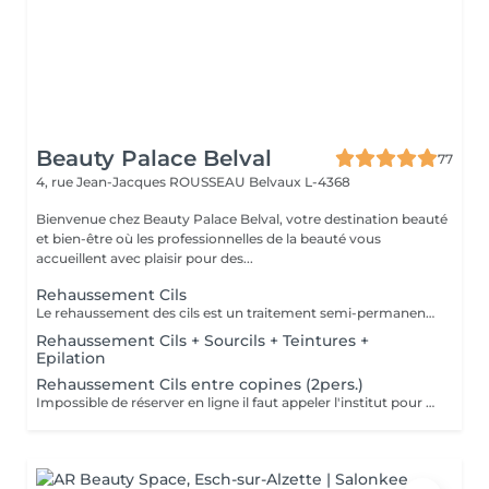
Beauty Palace Belval
77
4, rue Jean-Jacques ROUSSEAU
Belvaux L-4368
Bienvenue chez Beauty Palace Belval, votre destination beauté
et bien-être où les professionnelles de la beauté vous
accueillent avec plaisir pour des...
Rehaussement Cils
Le rehaussement des cils est un traitement semi-permanent qui donne une courbure naturelle et un effet lifté. Vous pouvez opter pour une technique coréen si vous le désirez. Les 24-48 premières heures sont cruciales. Voici les recommandations à suivre après la prestation pour optimiser les résultats et la tenue: -Evitez l'eau, la vapeur, l'humidité et la chaleur excessive (pas de douche chaude, sauna, hammam) -Ne frottez pas vos yeux et ne dormez pas le visage écrasé contre l'oreiller -Pas de maquillage sur la zone (mascara, fards, crayon) pendant 24 à 48h -Evitez les produits gras ou huileux qui peuvent réduire la durée du rehaussement -Hydratez vos cils avec un sérum adapté pour prolonger l'effet -Ne courbez pas vos cils avec un recourbe-cils mécanique, cela peut casser la courbure En respectant ces conseils, le rehaussement durera entre 4 à 6 semaines avec un effet optimal.
Rehaussement Cils + Sourcils + Teintures +
Epilation
Rehaussement Cils entre copines (2pers.)
Impossible de réserver en ligne il faut appeler l'institut pour la réservation