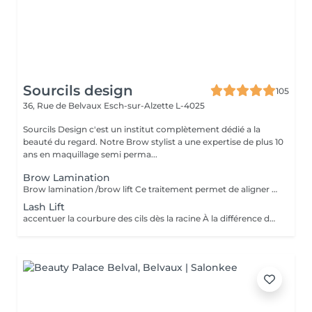
Sourcils design
105
36, Rue de Belvaux
Esch-sur-Alzette L-4025
Sourcils Design c'est un institut complètement dédié a la
beauté du regard. Notre Brow stylist a une expertise de plus 10
ans en maquillage semi perma...
Brow Lamination
Brow lamination /brow lift Ce traitement permet de aligner les sourcils rebelles, de créer du volume et de la structure tout en dotant vos sourcils d'une forme élégante et soignée pendant une période pouvant atteindre deux mois. Incluse épilation mise en forme LES AVANTAGES * Toute personne cherchant à améliorer l'aspect général de ses sourcils. * Les clients qui ne sont pas prêts à se faire faire un maquillage permanent * Les clients dont la pousse naturelle des poils est difficile à dompter * Les clients qui laissent pousser leurs sourcils. * Les clients aux sourcils rebelles et grossiers * Cette méthode résiste à l'eau. * Les clients aux sourcils clairsemés
Lash Lift
accentuer la courbure des cils dès la racine À la différence du recourbe-cils, qui enroule les cils à partir du milieu, le rehaussement permet de relever les cils à la racine pour accentuer leur courbure, leur longueur et donner une impression de volume. De même, le rehaussement de cils offre un rendu très naturel puisqu'il ne nécessite pas l'ajout de cils synthétiques comme c'est le cas pour la pose d'extensions. LES AVANTAGES * Vos cils gardent une apparence légère et naturelle. * Vos cils ne nécessitent quasiment plus aucun soin. * Votre regard est visiblement agrandi, frais et jeune. * Vos yeux paraissent beaucoup plus grands. * Le traitement est assez rapide. * Cette méthode résiste à l'eau. * Il n'abîme pas vos cils.