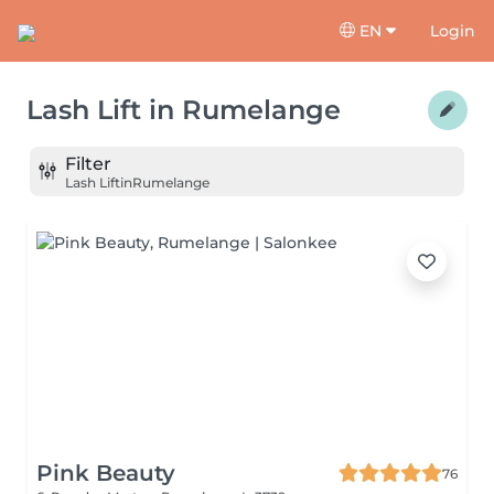
EN
Login
Lash Lift
in
Rumelange
Filter
Lash Lift
in
Rumelange
Pink Beauty
76