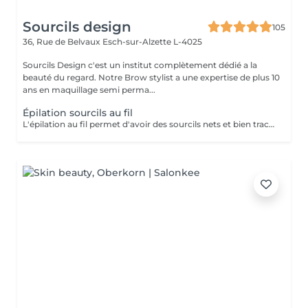
Sourcils design
105
36, Rue de Belvaux
Esch-sur-Alzette L-4025
Sourcils Design c'est un institut complètement dédié a la
beauté du regard. Notre Brow stylist a une expertise de plus 10
ans en maquillage semi perma...
Épilation sourcils au fil
L'épilation au fil permet d'avoir des sourcils nets et bien tracés. Avec des sourcils bien dessinés, vous pourrez avoir un regard attrayant et charmant. Pas de poils incarnés Les poils incarnés sont des poils qui poussent sous la peau. Ils ne sont pas esthétiques. Ils peuvent aussi causer des inflammations et des boutons rouges douloureux. Avec l'épilation au fil, vous pouvez dire adieu aux poils incarnés. Vous aurez un résultat efficace et une peau douce. D'un autre côté, cette technique d'épilation évite les poils cassés.