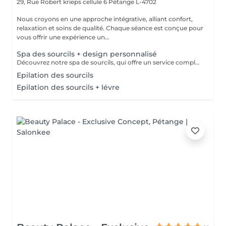
29, Rue Robert krieps cellule 6
Pétange L-4702
Nous croyons en une approche intégrative, alliant confort,
relaxation et soins de qualité. Chaque séance est conçue pour
vous offrir une expérience un...
Spa des sourcils + design personnalisé
Découvrez notre spa de sourcils, qui offre un service complet pour sublimer vos sourcils. Notre protocole inclut une exfoliation douce pour préparer la peau, une hydratation nourrissante pour un confort optimal, et une épilation précise par threading pour révéler la beauté naturelle de vos sourcils. Offrez à votre regard une attention particulière et laissez-nous vous aider à obtenir des sourcils parfaitement définis et radieux.
Epilation des sourcils
Epilation des sourcils + lévre