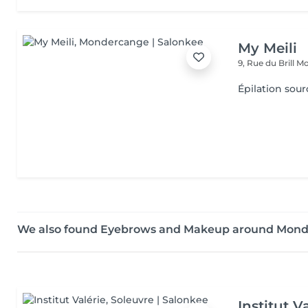
My Meili
9, Rue du Brill
Mo
Épilation sourc
We also found Eyebrows and Makeup around Mon
Institut V