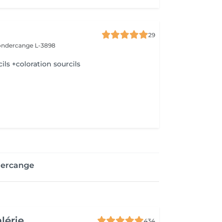
29
ndercange L-3898
ils +coloration sourcils
dercange
alérie
434