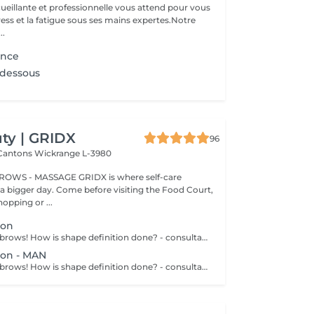
ueillante et professionnelle vous attend pour vous
stress et la fatigue sous ses mains expertes.Notre
..
pince
 dessous
ty | GRIDX
96
 Cantons
Wickrange L-3980
BROWS - MASSAGE GRIDX is where self-care
a bigger day. Come before visiting the Food Court,
opping or ...
ion
Get your perfect brows! How is shape definition done? - consultation is performed - brows area is washed - excess hair is removed with wax - excess hair is removed with tweezers - brows are styled Age restrictions: recommended to do from 12 years. Post procedure recommendations: do not put makeup on the skin near the brows 4 hours after the procedure. Frequency: once in 3-4 weeks.
ion - MAN
Get your perfect brows! How is shape definition done? - consultation is performed - brows area is washed - excess hair is removed with wax - excess hair is removed with tweezers - brows are styled Age restrictions: recommended to do from 12 years. Post procedure recommendations: excessive sweating is prohibited. Frequency: once in 3-4 weeks.