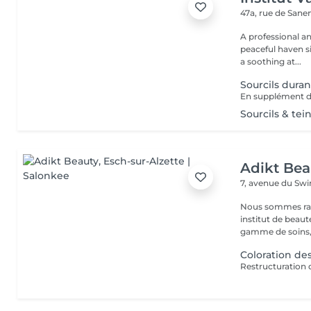
47a, rue de San
A professional a
peaceful haven si
a soothing at...
Sourcils duran
En supplément d
Sourcils & tei
Adikt Bea
7, avenue du Sw
Nous sommes ravi
institut de beauté au coeur 
gamme de soins,
Coloration des
Restructuration d