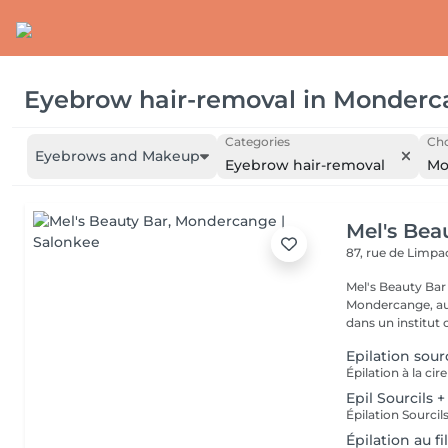
Eyebrow hair-removal
in
Monderc
Categories
Cho
Eyebrows and Makeup
Eyebrow hair-removal
Mo
Mel's Bea
87, rue de Limp
Mel's Beauty Bar Institut de beauté à Mondercange Situé 
Mondercange, au 
dans un institut c
Epilation sourc
Epil Sourcils 
Épilation au fi