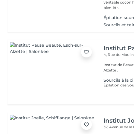
véritable cocon ho
bien-êtr...
Épilation sourc
Sourcils et te
Institut 
4, Rue du Mouli
Institut de Beauté Situé au coeur de la ville depuis 2001 à Es
Alzette .
Sourcils à la c
Institut J
37, Avenue de la