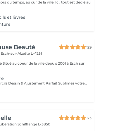
rs du temps, au cur de la ville. Ici, tout est dédié au
ils et lèvres
inture
Pause Beauté
129
n
Esch-sur-Alzette L-4251
ch sur
ire
Épilation des Sourcils Dessin & Ajustement Parfait Sublimez votre regard grâce à une épilation précise et sur-mesure. Les sourcils sont dessinés et ajustés selon la forme naturelle de votre visage, pour un rendu harmonieux et élégant. Les bienfaits : Regard structuré et valorisé Forme des sourcils adaptée à votre morphologie Résultat net et durable Idéal pour un regard expressif et soigné, au quotidien ou pour une occasion spéciale.
oelle
123
 Libération
Schifflange L-3850