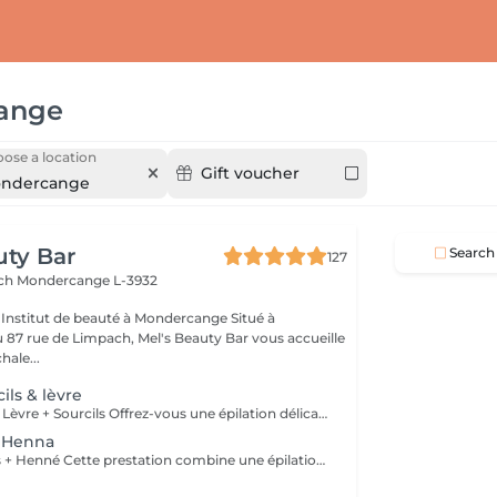
ange
ose a location
Gift voucher
ndercange
uty Bar
Search
127
ach
Mondercange L-3932
à
87 rue de Limpach, Mel's Beauty Bar vous accueille
hale...
ils & lèvre
Épilation à la cire Lèvre + Sourcils Offrez-vous une épilation délicate et efficace de la lèvre et des sourcils avec notre cire à base de zinc, idéale pour les peaux sensibles. Deux types de cires sont disponibles pour répondre à vos besoins : Cire chaude : idéale pour une épilation plus rapide et efficace. Cire froide (avec ou sans bandes) : une option plus douce, parfaite pour les peaux les plus sensibles. Les deux types de cire garantissent une élimination nette des poils tout en respectant votre peau. Parfaite pour une finition précise, elle sublime vos traits et laisse votre peau douce et soyeuse.
+ Henna
Épilation Sourcils + Henné Cette prestation combine une épilation précise des sourcils avec une application de henné, qui, en plus de colorer les poils, teint légèrement la peau pour un effet plus rempli et naturel. Contrairement à la teinture, le henné offre un rendu plus dense et durable, parfait pour structurer et sublimer le regard.
l