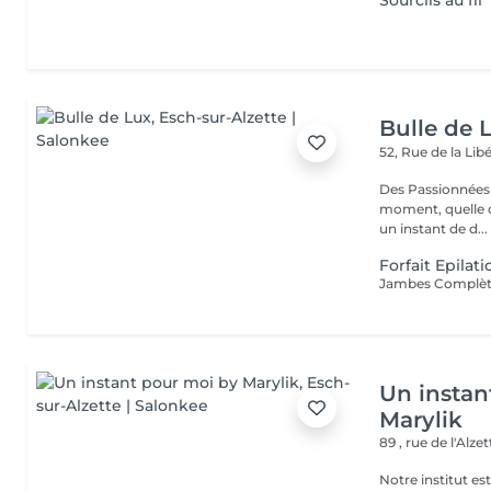
Sourcils au fil
Bulle de 
52, Rue de la Lib
Des Passionnées 
moment, quelle q
un instant de d...
Forfait Epila
Un instan
Marylik
89 , rue de l'Alze
Notre institut e