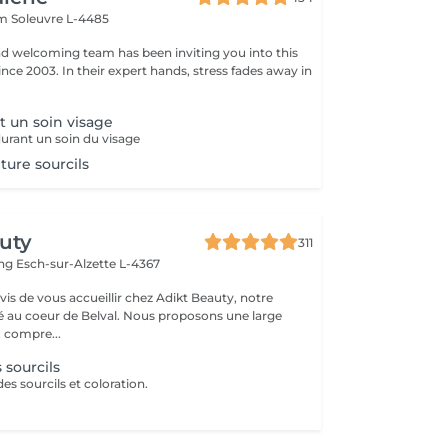
em
Soleuvre L-4485
nd welcoming team has been inviting you into this
nce 2003. In their expert hands, stress fades away in
t un soin visage
urant un soin du visage
nture sourcils
uty
311
ing
Esch-sur-Alzette L-4367
s de vous accueillir chez Adikt Beauty, notre
de Belval. Nous proposons une large
 compre...
 sourcils
es sourcils et coloration.