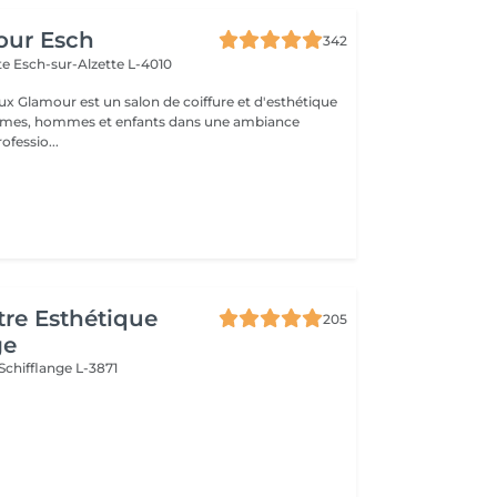
our Esch
342
tte
Esch-sur-Alzette L-4010
ux Glamour est un salon de coiffure et d'esthétique
emmes, hommes et enfants dans une ambiance
ofessio...
re Esthétique
205
ge
Schifflange L-3871