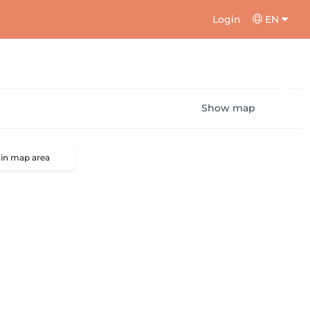
Login
EN
Show map
 in map area