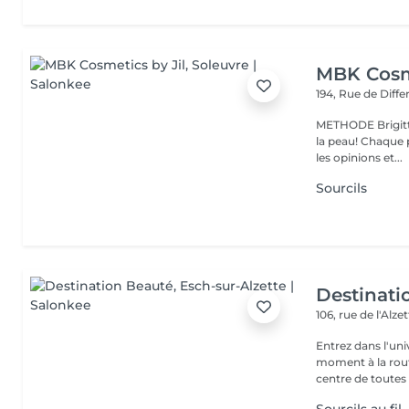
MBK Cosme
194, Rue de Diff
METHODE Brigitt
la peau! Chaque p
les opinions et...
Sourcils
Destinati
106, rue de l'Alze
Entrez dans l'un
moment à la routine du quotidien
centre de toutes l