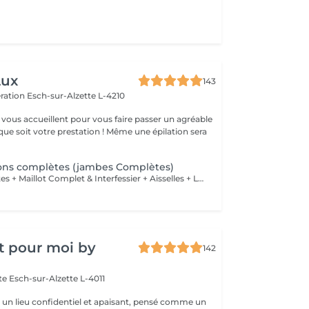
Lux
143
ération
Esch-sur-Alzette L-4210
vous accueillent pour vous faire passer un agréable
ue soit votre prestation ! Même une épilation sera
tions complètes (jambes Complètes)
Jambes Complètes + Maillot Complet & Interfessier + Aisselles + Lèvre + Sourcils
t pour moi by
142
tte
Esch-sur-Alzette L-4011
st un lieu confidentiel et apaisant, pensé comme un