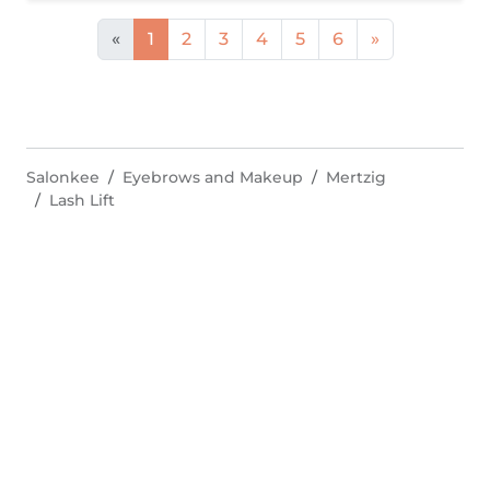
«
1
2
3
4
5
6
»
Salonkee
Eyebrows and Makeup
Mertzig
Lash Lift