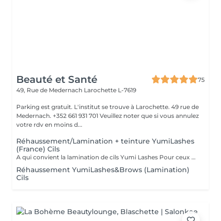
Beauté et Santé
75
49, Rue de Medernach
Larochette L-7619
Parking est gratuit. L'institut se trouve à Larochette. 49 rue de
Medernach. +352 661 931 701 Veuillez noter que si vous annulez
votre rdv en moins d...
Réhaussement/Lamination + teinture YumiLashes
(France) Cils
A qui convient la lamination de cils Yumi Lashes Pour ceux qui ont: - cils courts - cils poussant droits - cils poussant vers le bas - cils clairs - avec absence de paupière - avec paupière supérieure débordante - avec des paupières « affaissées » liées à l'âge - mener une vie active - gagner du temps - ceux qui partent en vacances, en voyage Vous obtenez des cils brillants avec une belle courbe. Un peu de magie et voila
Réhaussement YumiLashes&Brows (Lamination)
Cils