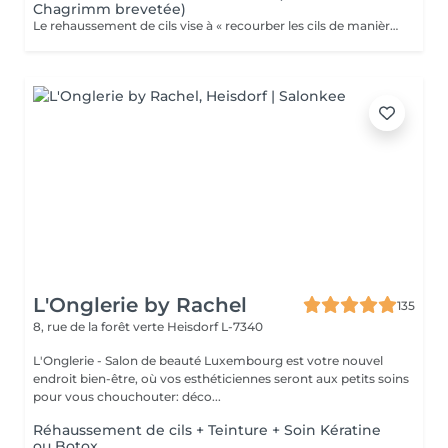
Chagrimm brevetée)
Le rehaussement de cils vise à « recourber les cils de manière naturelle afin de les galber et leur donner un effet mascara ». Et ce, sans même utiliser votre maquillage. Cela permet d'embellir et d'ouvrir le regard tout en lui donnant de la douceur, et ce, pour une durée moyenne de six semaines. Ultra-pratique pour une routine make-up allégée et un regard perçant dès le réveil. Ne remplacera jamais l'effet mascara. SVP pour éviter toute réaction ne pas venir avec des lentilles de contact ou prévoir le nécessaire pour les retirer avant la prestation et attendre minimum 3 mois entre deux rehaussements !
L'Onglerie by Rachel
135
8, rue de la forêt verte
Heisdorf L-7340
L'Onglerie - Salon de beauté Luxembourg est votre nouvel
endroit bien-être, où vos esthéticiennes seront aux petits soins
pour vous chouchouter: déco...
Réhaussement de cils + Teinture + Soin Kératine
ou Botox