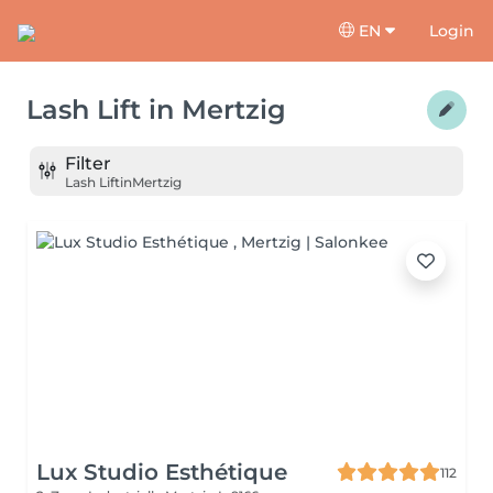
EN
Login
Lash Lift
in
Mertzig
Filter
Lash Lift
in
Mertzig
Lux Studio Esthétique
112