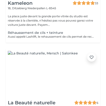
Kameleon
33
18, Ditzebierg
Niederpallen L-8545
La place juste devant la grande porte vitrée du studio est
réservée à la clientèle, n'hésitez pas vous pouvez garez votre
voiture juste devant. Payem...
Réhaussement de cils + teinture
Aussi appelé Lashlift, le rehaussement de cils permet de recourber les cils naturel dès la racine, sans extensions. La teinture elle, intensifie le résultat pour un regard ouvert naturellement. Idéal pour sublimer son regard naturel Attention : Le jour du rendez-vous, venir les yeux totalement démaquiller svp.
La Beauté naturelle
6