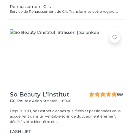
Rehaussement Cils
Service de Rehaussement de Cils Transformez votre regard avec notre service de rehaussement de cils, disponible avec ou sans teinture. Notre technique avancée inclut : - *Courbure Durable* : Nous sublimons vos cils naturels en leur apportant une courbure élégante et durable. - *Option avec Teinture* : Pour un effet encore plus spectaculaire, ajoutez de la couleur à vos cils, vous libérant ainsi de l'utilisation quotidienne de mascara. - *Hydratation Incluse* : Nos traitements incluent une hydratation profonde, garantissant des cils sains et forts. ### Entretien Pour maintenir l'effet souhaité et éviter d'endommager vos cils, nous recommandons de refaire le traitement toutes les 4 à 6 semaines. Ainsi, vous assurez un regard toujours éblouissant tout en préservant la santé de vos cils. Prenez rendez-vous dès aujourd'hui et sublimez la beauté naturelle de vos yeux !
So Beauty L’institut
596
130, Route d'Arlon
Strassen L-8008
Depuis 2019, nos esthéticiennes qualifiées et passionnées vous
accueillent dans un véritable écrin de douceur, entièrement
dédié à votre bien-être et ...
LASH LIFT