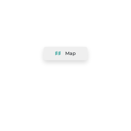
Map
Company
Support
Team
&
Careers
Information for salons