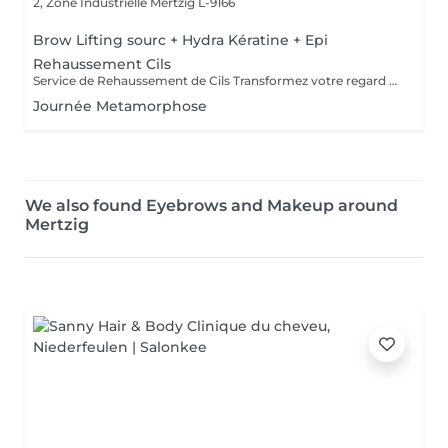
2, Zone Industrielle
Mertzig L-9166
Brow Lifting sourc + Hydra Kératine + Epi
Rehaussement Cils
Service de Rehaussement de Cils Transformez votre regard avec notre service de rehaussement de cils, disponible avec ou sans teinture. Notre technique avancée inclut : - *Courbure Durable* : Nous sublimons vos cils naturels en leur apportant une courbure élégante et durable. - *Option avec Teinture* : Pour un effet encore plus spectaculaire, ajoutez de la couleur à vos cils, vous libérant ainsi de l'utilisation quotidienne de mascara. - *Hydratation Incluse* : Nos traitements incluent une hydratation profonde, garantissant des cils sains et forts. ### Entretien Pour maintenir l'effet souhaité et éviter d'endommager vos cils, nous recommandons de refaire le traitement toutes les 4 à 6 semaines. Ainsi, vous assurez un regard toujours éblouissant tout en préservant la santé de vos cils. Prenez rendez-vous dès aujourd'hui et sublimez la beauté naturelle de vos yeux !
Journée Metamorphose
We also found Eyebrows and Makeup around
Mertzig