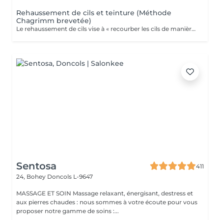
Rehaussement de cils et teinture (Méthode
Chagrimm brevetée)
Le rehaussement de cils vise à « recourber les cils de manière naturelle afin de les galber et leur donner un effet mascara ». Et ce, sans même utiliser votre maquillage. Cela permet d'embellir et d'ouvrir le regard tout en lui donnant de la douceur, et ce, pour une durée moyenne de six semaines. Ultra-pratique pour une routine make-up allégée et un regard perçant dès le réveil. Ne remplacera jamais l'effet mascara. SVP pour éviter toute réaction ne pas venir avec des lentilles de contact ou prévoir le nécessaire pour les retirer avant la prestation et attendre minimum 3 mois entre deux rehaussements !
Sentosa
411
24, Bohey
Doncols L-9647
MASSAGE ET SOIN Massage relaxant, énergisant, destress et
aux pierres chaudes : nous sommes à votre écoute pour vous
proposer notre gamme de soins :...