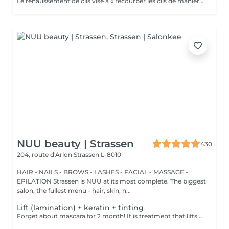
Le rehaussement de cils vise à « recourber les cils de manière naturelle afin de les galber et leur donner un effet mascara ». Et ce, sans même utiliser votre maquillage. Cela permet d'embellir et d'ouvrir le regard tout en lui donnant de la douceur, et ce, pour une durée moyenne de six semaines. Ultra-pratique pour une routine make-up allégée et un regard perçant dès le réveil. Ne remplacera jamais l'effet mascara. SVP pour éviter toute réaction ne pas venir avec des lentilles de contact ou prévoir le nécessaire pour les retirer avant la prestation et attendre minimum 3 mois entre deux rehaussements !
NUU beauty | Strassen
430
204, route d'Arlon
Strassen L-8010
HAIR - NAILS - BROWS - LASHES - FACIAL - MASSAGE -
EPILATION Strassen is NUU at its most complete. The biggest
salon, the fullest menu - hair, skin, n...
Lift (lamination) + keratin + tinting
Forget about mascara for 2 month! It is treatment that lifts and curls your natural lashes to make them look longer and give them an attractive shape that will open up your eyes. How is lash lamination done? - lashes are washed - eye pad is placed - silicone rods are placed - perming solution is applied - lifting solution is applied - noutralizing solution is applied - henna or paint is applied - keratin is applied - lashes are washed - silicone rods are removed Age restrictions: recommended to do from 14 years. Post procedure recommendations: do not wash eyelashes 24 hours after the procedure. Frequency: once in 4-6 weeks.