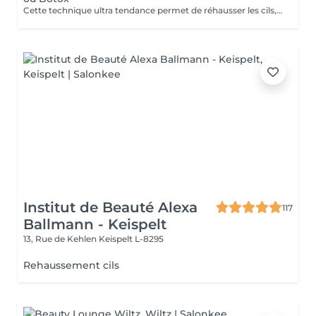
Cette technique ultra tendance permet de réhausser les cils, et leur apporter une courbure naturelle digne d'un mascara Découvrez le réhaussement de cils classique, soin Kératine ou combiné au soin Lash Botox: le Must Have du moment. C'est un soin réparateur pour les cils à base de kératine, panthénol et vitamines pour fortifier les cils endommagés ou fragiles, les nourrir, les hydrater et booster leur croissance. La formule du traitement est réalisée spécialement pour les cils, inoffensif pour les yeux, à base de : Vitamine E, pour rajeunir, restaurer et activer la pousse des cils. Panthénol : pour restaurer la structure du poil abimé, il enrobe chaque cil d'une pellicule qui lui ajoute volume, le nourrit, l'hydrate et stimule la pousse. Huile d'argan: hydrate, nourrit et régénère les cils, les fait briller. Kératine: remplit la structure et remplit les zones abîmées des cils. Recrée la couche de kératine naturelle. Collagène: referme les couches supérieures des cils, les rend plus flexibles, et doux. Acide Hyaluronique: restaure et hydrate les cils, empêche la perte d'humidité. Le traitement entraîne une pousse des cils, 40 % de volume en plus après le traitement soin, la teinture noire dure jusqu'à huit semaines, et l'effet du soin dure environ 2 mois. Il est possible de faire ce traitement tous les 2 à 3 mois, le résultat va s'ajouter, et les cils n'en seront que plus beaux, et en bonne santé.
Institut de Beauté Alexa
117
Ballmann - Keispelt
13, Rue de Kehlen
Keispelt L-8295
Rehaussement cils