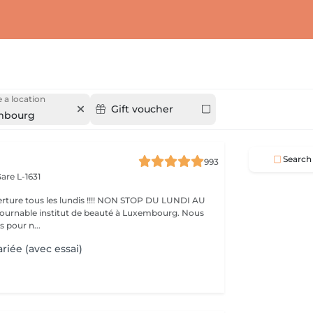
 a location
Gift voucher
mbourg
Search
993
are L-1631
ture tous les lundis !!!! NON STOP DU LUNDI AU
pour n...
riée (avec essai)