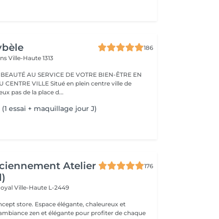
ybèle
186
ins
Ville-Haute 1313
 BEAUTÉ AU SERVICE DE VOTRE BIEN-ÊTRE EN
Situé en plein centre ville de
x pas de la place d...
 (1 essai + maquillage jour J)
ciennement Atelier
176
l)
Royal
Ville-Haute L-2449
 élégante, chaleureux et
 ambiance zen et élégante pour profiter de chaque