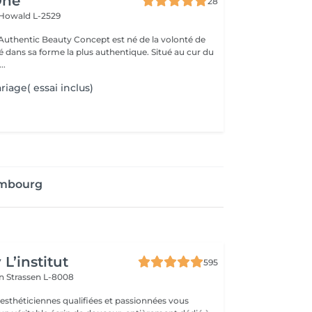
One
28
Howald L-2529
uthentic Beauty Concept est né de la volonté de
é dans sa forme la plus authentique. Situé au cur du
..
iage( essai inclus)
embourg
L’institut
595
on
Strassen L-8008
 esthéticiennes qualifiées et passionnées vous