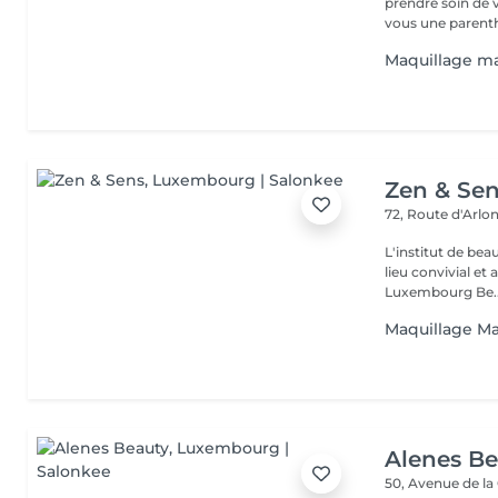
prendre soin de v
vous une parenth
Maquillage ma
Zen & Se
72, Route d'Arlo
L'institut de be
lieu convivial et 
Luxembourg Be..
Maquillage Ma
Alenes B
50, Avenue de la