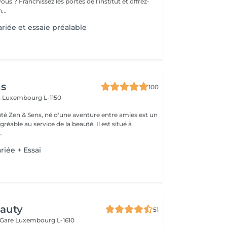
ous ? Franchissez les portes de l'institut et offrez-
...
riée et essaie préalable
ns
100
n
Luxembourg L-1150
auté Zen & Sens, né d'une aventure entre amies est un
agréable au service de la beauté. Il est situé à
.
riée + Essai
eauty
51
 Gare
Luxembourg L-1610