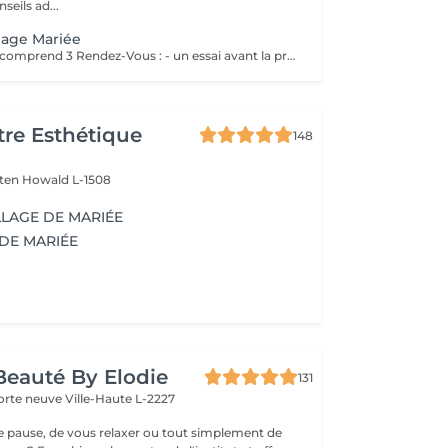
eils ad...
llage Mariée
Le forfait mariée comprend 3 Rendez-Vous : - un essai avant la prestation du jour J ( Afin de déterminer vos besoins, vos envies, la thématique de cette journée ) - une épilation des sourcils ( Pour ouvrir, & sublimer le regard ) - Maquillage Jour J ( Réalisation du maquillage décidé lors du rendez-vous test )
re Esthétique
148
lten
Howald L-1508
LLAGE DE MARIÉE
DE MARIÉE
 Beauté By Elodie
131
porte neuve
Ville-Haute L-2227
ne pause, de vous relaxer ou tout simplement de