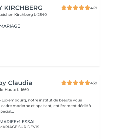
Y KIRCHBERG
469
steichen
Kirchberg L-2540
 MARIAGE
 by Claudia
459
lle-Haute L-1660
e Luxembourg, notre institut de beauté vous
n cadre moderne et apaisant, entièrement dédié à
re bien-être. Spécial...
MARIEE+1 ESSAI
MARIAGE SUR DEVIS