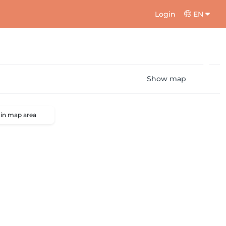
Login
EN
Show map
 in map area