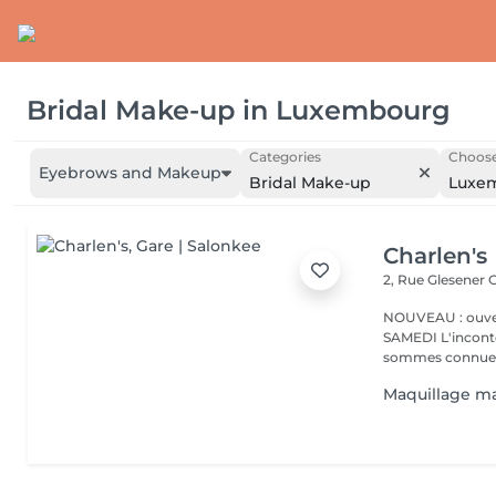
Bridal Make-up
in
Luxembourg
Categories
Choose
Eyebrows and Makeup
Bridal Make-up
Luxe
Charlen's
2, Rue Glesener
G
NOUVEAU : ouver
SAMEDI L'incontournable institut de beauté à Luxembourg. Nous
sommes connues 
Maquillage ma