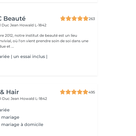
CC Beauté
263
d Duc Jean
Howald L-1842
 2012, notre institut de beauté est un lieu
vivial, où l'on vient prendre soin de soi dans une
e et ...
iée | un essai inclus |
 & Hair
495
d-Duc Jean
Howald L-1842
ariée
e mariage
 mariage à domicile