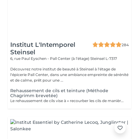
Institut L'Intemporel
284
Steinsel
6, rue Paul Eyschen - Pall Center (à l’étage)
Steinsel L-7317
Découvrez notre institut de beauté à Steinsel à l'étage de
l'épicerie Pall Center, dans une ambiance empreinte de sérénité
et de calme, prêt pour une ...
Rehaussement de cils et teinture (Méthode
Chagrimm brevetée)
Le rehaussement de cils vise à « recourber les cils de manière naturelle afin de les galber et leur donner un effet mascara ». Et ce, sans même utiliser votre maquillage. Cela permet d'embellir et d'ouvrir le regard tout en lui donnant de la douceur, et ce, pour une durée moyenne de six semaines. Ultra-pratique pour une routine make-up allégée et un regard perçant dès le réveil. Ne remplacera jamais l'effet mascara. SVP pour éviter toute réaction ne pas venir avec des lentilles de contact ou prévoir le nécessaire pour les retirer avant la prestation et attendre minimum 3 mois entre deux rehaussements !