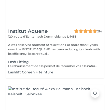
Institut Aquene
214
120, route d'Echternach
Dommeldange L-1453
A well deserved moment of relaxation For more than 6 years
now, the INSTITUT AQUENE has been seducing its clients with
its efficiency, its care ritual...
Lash Lifting
Le rehaussement de cils permet de recourber vos cils naturels afin de souligner le regard. dans cette prestation une teinture cils (pour foncer vos cils) ainsi qu'un soin à la kératine (pour renourrir en profondeur, car le rehaussement assèche un peu le cil). Grâce à cette prestation vous aurez déjà bonne mine au réveil!!
Lashlift Coréen + teinture