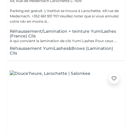
49, Rue de Medernach
Larochette L-7619
Parking est gratuit. L'institut se trouve à Larochette. 49 rue de
Medernach. +352 661 931 701 Veuillez noter que si vous annulez
votre rdv en moins d...
Réhaussement/Lamination + teinture YumiLashes
(France) Cils
A qui convient la lamination de cils Yumi Lashes Pour ceux qui ont: - cils courts - cils poussant droits - cils poussant vers le bas - cils clairs - avec absence de paupière - avec paupière supérieure débordante - avec des paupières « affaissées » liées à l'âge - mener une vie active - gagner du temps - ceux qui partent en vacances, en voyage Vous obtenez des cils brillants avec une belle courbe. Un peu de magie et voila
Réhaussement YumiLashes&Brows (Lamination)
Cils