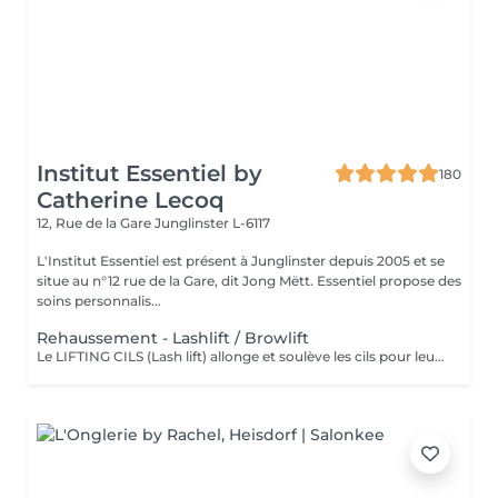
Institut Essentiel by
180
Catherine Lecoq
12, Rue de la Gare
Junglinster L-6117
L'Institut Essentiel est présent à Junglinster depuis 2005 et se
situe au n°12 rue de la Gare, dit Jong Mëtt. Essentiel propose des
soins personnalis...
Rehaussement - Lashlift / Browlift
Le LIFTING CILS (Lash lift) allonge et soulève les cils pour leur donner un "effet mascara". Cela rajeunit et ouvre le regard. Convient également aux cils courts. Important: déconseillé pendant la grossesse. Retirer les lentilles avant l'intervention! Le LIFTING SOURCILS (Brow lift) dresse les poils et épaissit ainsi les sourcils. Cela permet de redéfinir la ligne des sourcils. Effet anti-âge garantit! Tenue du lifting (4-6 semaines) sans entretien