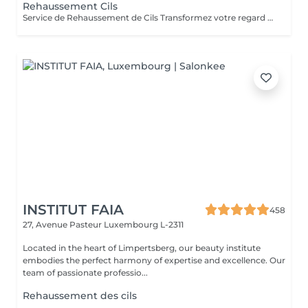
Rehaussement Cils
Service de Rehaussement de Cils Transformez votre regard avec notre service de rehaussement de cils, disponible avec ou sans teinture. Notre technique avancée inclut : - *Courbure Durable* : Nous sublimons vos cils naturels en leur apportant une courbure élégante et durable. - *Option avec Teinture* : Pour un effet encore plus spectaculaire, ajoutez de la couleur à vos cils, vous libérant ainsi de l'utilisation quotidienne de mascara. - *Hydratation Incluse* : Nos traitements incluent une hydratation profonde, garantissant des cils sains et forts. ### Entretien Pour maintenir l'effet souhaité et éviter d'endommager vos cils, nous recommandons de refaire le traitement toutes les 4 à 6 semaines. Ainsi, vous assurez un regard toujours éblouissant tout en préservant la santé de vos cils. Prenez rendez-vous dès aujourd'hui et sublimez la beauté naturelle de vos yeux !
INSTITUT FAIA
458
27, Avenue Pasteur
Luxembourg L-2311
Located in the heart of Limpertsberg, our beauty institute
embodies the perfect harmony of expertise and excellence. Our
team of passionate professio...
Rehaussement des cils