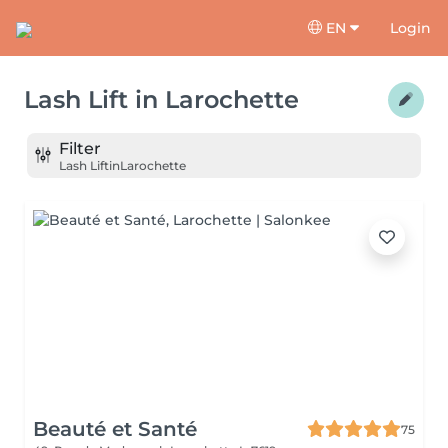
EN
Login
Lash Lift
in
Larochette
Filter
Lash Lift
in
Larochette
Beauté et Santé
75