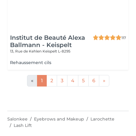
Institut de Beauté Alexa
117
Ballmann - Keispelt
13, Rue de Kehlen
Keispelt L-8295
Rehaussement cils
«
1
2
3
4
5
6
»
Salonkee
Eyebrows and Makeup
Larochette
Lash Lift