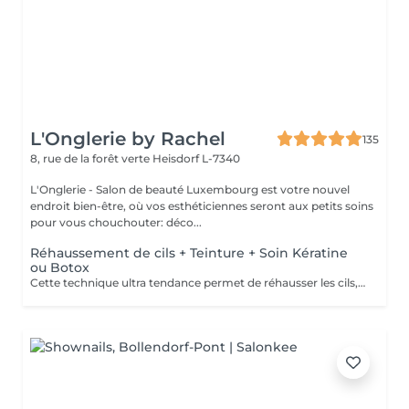
L'Onglerie by Rachel
135
8, rue de la forêt verte
Heisdorf L-7340
L'Onglerie - Salon de beauté Luxembourg est votre nouvel
endroit bien-être, où vos esthéticiennes seront aux petits soins
pour vous chouchouter: déco...
Réhaussement de cils + Teinture + Soin Kératine
ou Botox
Cette technique ultra tendance permet de réhausser les cils, et leur apporter une courbure naturelle digne d'un mascara Découvrez le réhaussement de cils classique, soin Kératine ou combiné au soin Lash Botox: le Must Have du moment. C'est un soin réparateur pour les cils à base de kératine, panthénol et vitamines pour fortifier les cils endommagés ou fragiles, les nourrir, les hydrater et booster leur croissance. La formule du traitement est réalisée spécialement pour les cils, inoffensif pour les yeux, à base de : Vitamine E, pour rajeunir, restaurer et activer la pousse des cils. Panthénol : pour restaurer la structure du poil abimé, il enrobe chaque cil d'une pellicule qui lui ajoute volume, le nourrit, l'hydrate et stimule la pousse. Huile d'argan: hydrate, nourrit et régénère les cils, les fait briller. Kératine: remplit la structure et remplit les zones abîmées des cils. Recrée la couche de kératine naturelle. Collagène: referme les couches supérieures des cils, les rend plus flexibles, et doux. Acide Hyaluronique: restaure et hydrate les cils, empêche la perte d'humidité. Le traitement entraîne une pousse des cils, 40 % de volume en plus après le traitement soin, la teinture noire dure jusqu'à huit semaines, et l'effet du soin dure environ 2 mois. Il est possible de faire ce traitement tous les 2 à 3 mois, le résultat va s'ajouter, et les cils n'en seront que plus beaux, et en bonne santé.