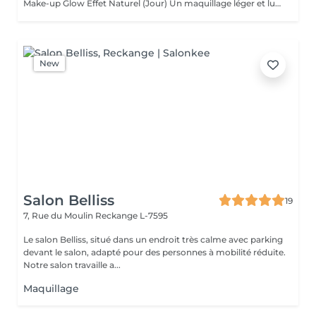
Make-up Glow Effet Naturel (Jour) Un maquillage léger et lumineux qui sublime votre beauté naturelle. Idéal pour la journée, rendez-vous professionnels ou shootings naturels. Teint unifié, regard réveillé, sans surcharge. Frais, discret et élégant. Make-up Glamour Événements & Soirées Un maquillage sophistiqué avec une tenue renforcée, parfait pour fêtes, mariages ou séances photo. Association d'un teint parfait, d'un regard travaillé et de corrections subtiles pour un effet wow qui reste naturel. Élégance, intensité et mise en valeur. Make-up Luxe Haute Définition & Longue Durée Un maquillage professionnel avec préparation complète de la peau, correction des volumes, camouflage des imperfections et mise en lumière des traits. Tenue extrême, idéal pour caméras HD, mariée, ou occasions exigeantes. Finition impeccable, résultat haut de gamme.
New
Salon Belliss
19
7, Rue du Moulin
Reckange L-7595
Le salon Belliss, situé dans un endroit très calme avec parking
devant le salon, adapté pour des personnes à mobilité réduite.
Notre salon travaille a...
Maquillage