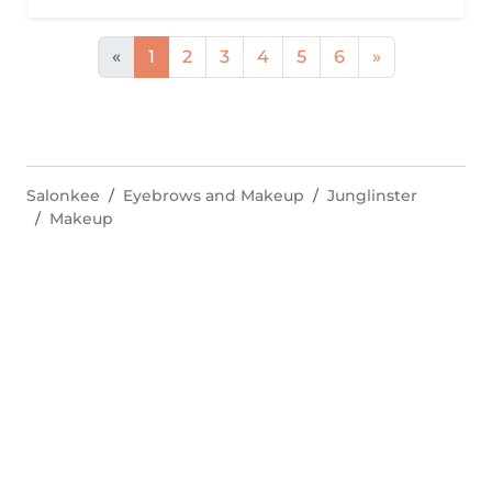
«
1
2
3
4
5
6
»
Salonkee
Eyebrows and Makeup
Junglinster
Makeup