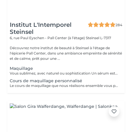
Institut L'Intemporel
284
Steinsel
6, rue Paul Eyschen - Pall Center (à l’étage)
Steinsel L-7317
Découvrez notre institut de beauté à Steinsel à l'étage de
l'épicerie Pall Center, dans une ambiance empreinte de sérénité
et de calme, prêt pour une ...
Maquillage
Vous sublimez, avec naturel ou sophistication Un sérum est appliqué avant le maquillage afin de fixer celui ci Possibilité d'ajouter avant le maquillage de la radio fréquence qui va lisser et défatiguer vos traits pour un rendu encore plus lumineux
Cours de maquillage personnalisé
Le cours de maquillage que nous réalisons ensemble vous permet d'apprendre à réaliser un maquillage complet, naturel ou plus sophistiqué au gré de vos envies et de votre style. Nous essayerons de répondre à toutes vos questions et partagerons nos petits tips de pro ;-)