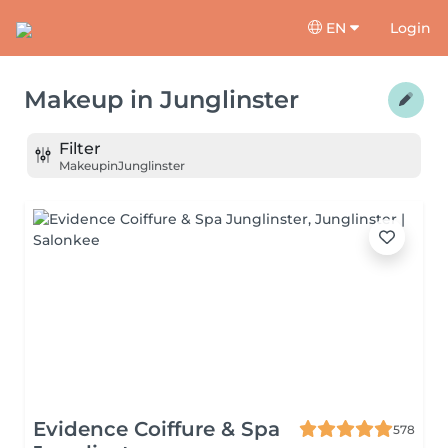
EN
Login
Makeup
in
Junglinster
Filter
Makeup
in
Junglinster
Evidence Coiffure & Spa
578