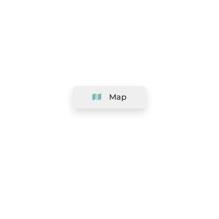
Map
Company
Support
Team
&
Careers
Information for salons