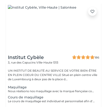
Institut Cybèle
186
3, rue des Capucins
Ville-Haute 1313
UN INSTITUT DE BEAUTÉ AU SERVICE DE VOTRE BIEN-ÊTRE
EN PLEIN COEUR DU CENTRE VILLE Situé en plein centre ville
de Luxembourg à deux pas de la place d...
Maquillage
Nous réalisons nos maquillage avec la marque française couleur caramel. Couleur caramel est la marque naturelle et bio de référence. Couleur Caramel propose des produits de beauté de haute qualité respectant la nature, l'homme et les animaux. Plus qu'une marque de maquillage, ses produits permettent de traiter la peau grâce à des formules riches en actifs bio. On y retrouve des des actifs végétaux tels que l'huile d'argan bio, l'huile d'abricot et d'avocat bio ou encore l'acide hyaluronique naturelle... qui sont tous reconnus pour leurs propriétés régénérantes, nourrissantes, illuminatrices ou anti-âge.
Cours de maquillage
Le cours de maquillage est individuel et personnalisé afin d'apprendre les bons gestes et de choisir les bons produits adaptés à sa peau et son visage. Ce cours offre une bonne base aux débutantes et permet aux plus confirmés de se perfectionner. Nous réalisons nos cours de maquillage avec la marque française couleur caramel. Couleur caramel est la marque naturelle et bio de référence. Couleur Caramel propose des produits de beauté de haute qualité respectant la nature, l'homme et les animaux. Plus qu'une marque de maquillage, ses produits permettent de traiter la peau grâce à des formules riches en actifs bio. On y retrouve des des actifs végétaux tels que l'huile d'argan bio, l'huile d'abricot et d'avocat bio ou encore l'acide hyaluronique naturelle... qui sont tous reconnus pour leurs propriétés régénérantes, nourrissantes, illuminatrices ou anti-âge.