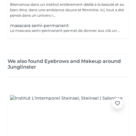
Bienvenue dans un institut entièrement dédié à la beauté et au
bien-être, dans une ambiance douce et féminine. Ici, tout a été
pensé dans un univers r...
masacara semi-permanent
Le mascara semi-permanent permet de donner aux cils un effet maquillé durable sans avoir besoin d'appliquer du mascara tout les jours. aspect plus épais et allongé regard intensifié sans maquillage tenue 3 a 4 semaines
We also found Eyebrows and Makeup around
Junglinster