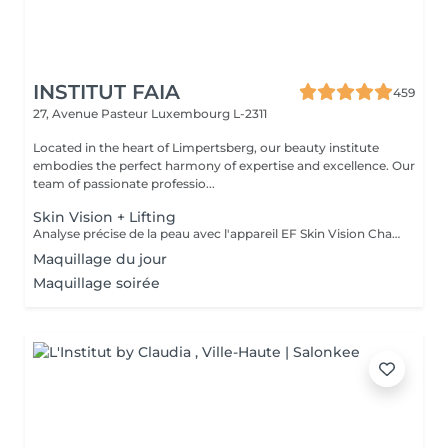
INSTITUT FAIA
459
27, Avenue Pasteur
Luxembourg L-2311
Located in the heart of Limpertsberg, our beauty institute
embodies the perfect harmony of expertise and excellence. Our
team of passionate professio...
Skin Vision + Lifting
Analyse précise de la peau avec l'appareil EF Skin Vision Chaque peau étant unique, nous analysons ensemble les besoins actuels de votre peau. L'appareil diagnostic effectue une analyse complète. Il détermine l'identité de votre peau en quelques minutes, en se basant sur 9 paramètres spécifiques: hydratation, excès de sébum, élasticité, desquamation, pores, taches pigmentaires, rides pattes d'oie, rides du front, couperose. Soin anti-âge liftant pour une peau plus ferme. Les produits pénètrent profondément grâce au, Sono Lifter qui permet également d'agir sur les cicatrices d'acné. Le relâchement de la peau, les rides et les rides d'expression sont atténuées grâce au RF Tightener. Pour raffermir et redessiner l'ovale du visage.
Maquillage du jour
Maquillage soirée