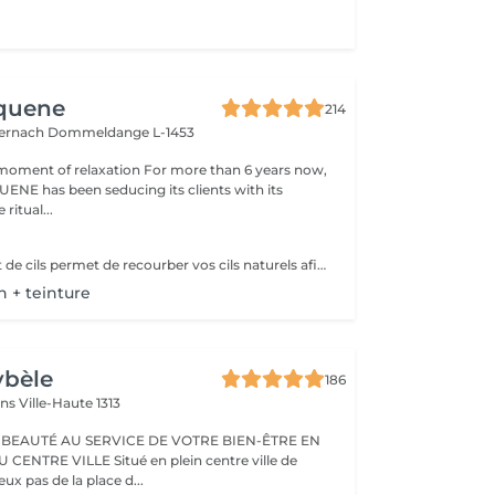
Aquene
214
ternach
Dommeldange L-1453
moment of relaxation For more than 6 years now,
ENE has been seducing its clients with its
 ritual...
Le rehaussement de cils permet de recourber vos cils naturels afin de souligner le regard. dans cette prestation une teinture cils (pour foncer vos cils) ainsi qu'un soin à la kératine (pour renourrir en profondeur, car le rehaussement assèche un peu le cil). Grâce à cette prestation vous aurez déjà bonne mine au réveil!!
n + teinture
ybèle
186
ins
Ville-Haute 1313
 BEAUTÉ AU SERVICE DE VOTRE BIEN-ÊTRE EN
Situé en plein centre ville de
x pas de la place d...