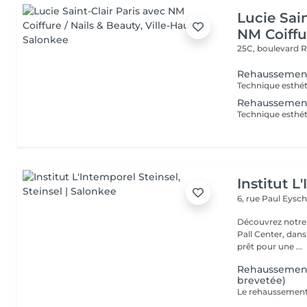
Lucie Sain
NM Coiffu
25C, boulevard 
Rehaussement
Rehaussement 
Institut L
6, rue Paul Eysch
Découvrez notre i
Pall Center, dan
prêt pour une ...
Rehaussement
brevetée)