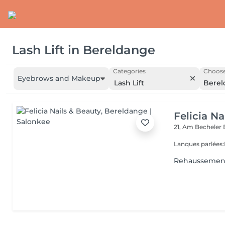
Lash Lift
in
Bereldange
Categories
Choose
Eyebrows and Makeup
Lash Lift
Berel
Felicia Na
21, Am Becheler
Lanques parlées
Rehaussement 