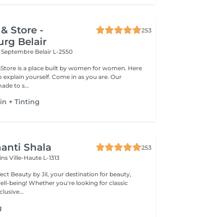
& Store -
253
rg Belair
x Septembre
Belair L-2550
&Store is a place built by women for women. Here
explain yourself. Come in as you are. Our
ade to s...
tin + Tinting
anti Shala
253
cins
Ville-Haute L-1313
ct Beauty by Jil, your destination for beauty,
're looking for classic
lusive...
g