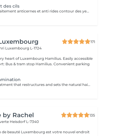
 des cils
Avec teinture+ traitement anticernes et anti rides contour des yeux. Il décuple complètement les effets du mascara et apporte courbure et longueur nécessaire pour un regard dune profondeur impressionnante. Les cils paraissent plus longs et plus denses pour 8 à 10 semaines de cils XXL !
 Luxembourg
171
nri
Luxembourg L-1724
f Luxembourg Hamilius. Easily accessible
s & tram stop Hamilius. Convenient parking
amination
An advanced treatment that restructures and sets the natural hairs into the desired shape, creating a fuller, more defined, and lifted appearance. Perfect for taming unruly brows or enhancing the natural curve of the lashes. The result usually lasts about 4-6 weeks. TREATMENT OPTIONS: -Brow Lamination -Lash Lamination -Brow& Lash Lamination Brow Lamination includes brow shaping and tinting. Lash Lamination includes lash tinting. All services are performed as part of the treatment and included in the price. BENEFITS: - Defined and structured brows and lashes - Fuller, more lifted appearance - Long-lasting results - Enhanced facial harmony - Reduced need for daily makeup INDICATIONS: - Asymmetrical or undefined brows - Light or sparse brows/lashes - Unruly or downward-growing hairs - Desire for a polished, natural look CONTRAINDICATIONS: - Skin irritation - Active inflammation or infection - Allergic reactions to products AFTERCARE: - Avoid water, heat, and steam for 24 hours - Do not rub or manipulate the treated area - Use gentle, nourishing products - Brush brows/lashes daily to maintain shape A refined approach to naturally enhanced, perfectly styled brows and lashes.
e by Rachel
135
 verte
Heisdorf L-7340
on de beauté Luxembourg est votre nouvel endroit