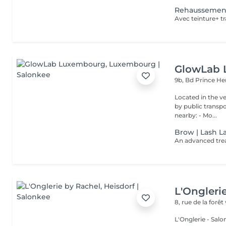
Rehaussement
GlowLab
9b, Bd Prince He
Located in the very heart o
by public transport: Bu
nearby: - Mo...
Brow | Lash L
L'Ongleri
8, rue de la forêt
L'Onglerie - Sal