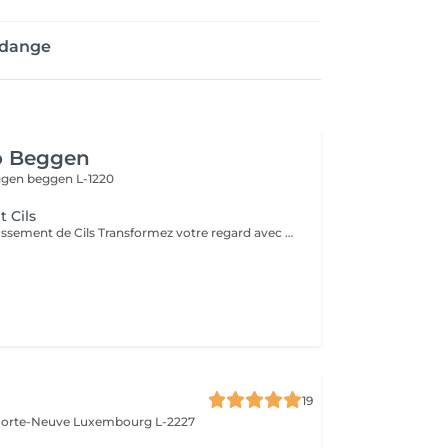
ldange
o Beggen
eggen
beggen L-1220
 Cils
Service de Rehaussement de Cils Transformez votre regard avec notre service de rehaussement de cils, disponible avec ou sans teinture. Notre technique avancée inclut : - *Courbure Durable* : Nous sublimons vos cils naturels en leur apportant une courbure élégante et durable. - *Option avec Teinture* : Pour un effet encore plus spectaculaire, ajoutez de la couleur à vos cils, vous libérant ainsi de l'utilisation quotidienne de mascara. - *Hydratation Incluse* : Nos traitements incluent une hydratation profonde, garantissant des cils sains et forts. ### Entretien Pour maintenir l'effet souhaité et éviter d'endommager vos cils, nous recommandons de refaire le traitement toutes les 4 à 6 semaines. Ainsi, vous assurez un regard toujours éblouissant tout en préservant la santé de vos cils. Prenez rendez-vous dès aujourd'hui et sublimez la beauté naturelle de vos yeux !
19
 Porte-Neuve
Luxembourg L-2227