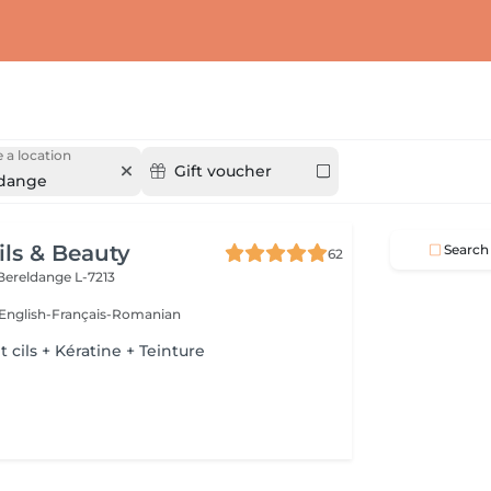
 a location
Gift voucher
dange
ils & Beauty
Search
62
Bereldange L-7213
:English-Français-Romanian
cils + Kératine + Teinture