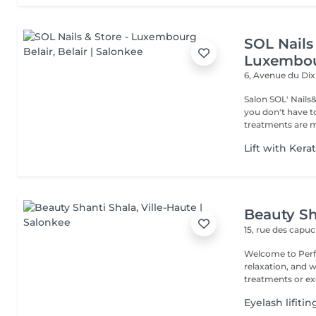
SOL Nails 
Luxembou
6, Avenue du Di
Salon SOL' Nails
you don't have to 
treatments are m
Lift with Kera
Beauty Sh
15, rue des capu
Welcome to Perfe
relaxation, and well-being! Whether you
treatments or exc
Eyelash lifitin