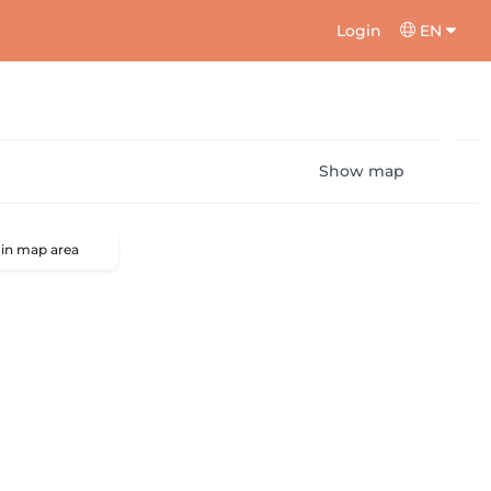
Login
EN
Show map
 in map area