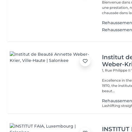
Bienvenue dans 
une prestation, n'hésite
chaussée dans la 
Rehaussement C
Rehaussement 
Institut 
Weber-Kr
1, Rue Philippe II
Excellence in the service of beau
1970, the institut
beaut...
Rehaussement
INSTITUT