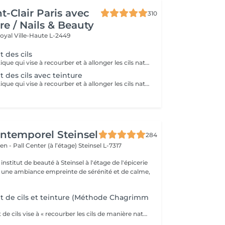
t-Clair Paris avec
310
re / Nails & Beauty
Royal
Ville-Haute L-2449
 des cils
Technique esthétique qui vise à recourber et à allonger les cils naturels.
des cils avec teinture
Technique esthétique qui vise à recourber et à allonger les cils naturels tout en apportant une intensification au regard grâce à la teinture.
'Intemporel Steinsel
284
en - Pall Center (à l’étage)
Steinsel L-7317
nstitut de beauté à Steinsel à l'étage de l'épicerie
s une ambiance empreinte de sérénité et de calme,
 de cils et teinture (Méthode Chagrimm
Le rehaussement de cils vise à « recourber les cils de manière naturelle afin de les galber et leur donner un effet mascara ». Et ce, sans même utiliser votre maquillage. Cela permet d'embellir et d'ouvrir le regard tout en lui donnant de la douceur, et ce, pour une durée moyenne de six semaines. Ultra-pratique pour une routine make-up allégée et un regard perçant dès le réveil. Ne remplacera jamais l'effet mascara. SVP pour éviter toute réaction ne pas venir avec des lentilles de contact ou prévoir le nécessaire pour les retirer avant la prestation et attendre minimum 3 mois entre deux rehaussements !