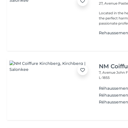
27, Avenue Past
Located in the h
the perfect harmony 
passionate profes
Rehaussement
NM Coiffu
7, Avenue John F
L-1855
Réhaussement
Réhaussement 
Réhaussement