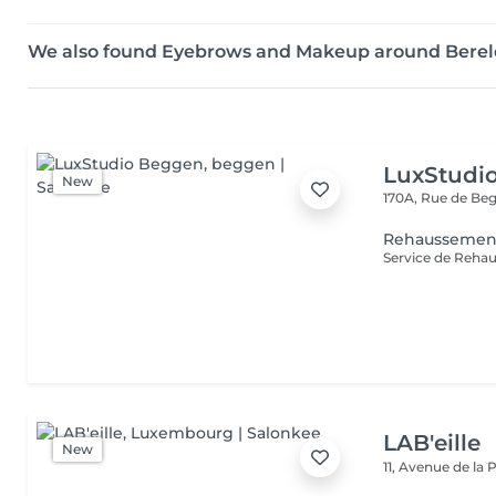
We also found Eyebrows and Makeup around Bere
LuxStudi
New
170A, Rue de B
Rehaussement
LAB'eille
New
11, Avenue de la