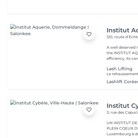
Institut 
120, route d'Ech
A well deserved 
the INSTITUT AQU
efficiency, its care
Lash Lifting
Lashlift Corée
Institut C
3, rue des Capuc
UN INSTITUT DE
PLEIN COEUR DU CENTRE VILLE 
Luxembourg à deu