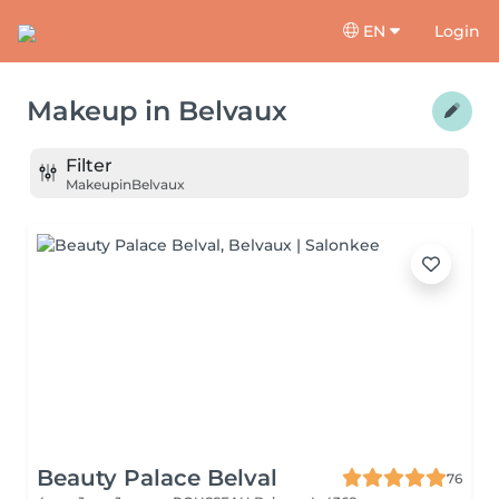
EN
Login
Makeup
in
Belvaux
Filter
Makeup
in
Belvaux
Beauty Palace Belval
76