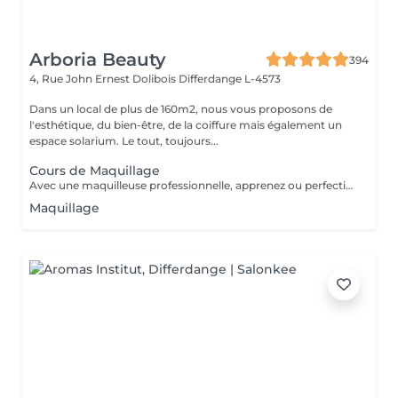
Arboria Beauty
394
4, Rue John Ernest Dolibois
Differdange L-4573
Dans un local de plus de 160m2, nous vous proposons de
l'esthétique, du bien-être, de la coiffure mais également un
espace solarium. Le tout, toujours...
Cours de Maquillage
Avec une maquilleuse professionnelle, apprenez ou perfectionnez vos gestes pour un maquillage parfait. Nous determinerons egalement etape par etape le maquillage qui vous ira le mieux. Du fond de teint au rouge à levre, en passant par le maquillage des yeux ou le contouring, rien ne sera laissé au hasard.
Maquillage