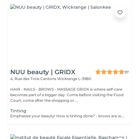
NUU beauty | GRIDX
97
4, Rue des Trois Cantons
Wickrange L-3980
HAIR - NAILS - BROWS - MASSAGE GRIDX is where self-care
becomes part of a bigger day. Come before visiting the Food
Court, come after the shopping or ...
Tinting
Emphasize your beauty! How is tinting done? - brows are washed - tinting is performed - excess paint is removed - brows are styled Age restrictions: recommended age from 14 years. Post procedure recommendations: do not wash brows and do not put on makeup for 12 hours. Frequency: once in 3 weeks.