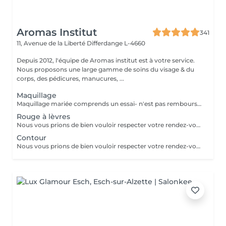
Aromas Institut
341
11, Avenue de la Liberté
Differdange L-4660
Depuis 2012, l'équipe de Aromas institut est à votre service.
Nous proposons une large gamme de soins du visage & du
corps, des pédicures, manucures, ...
Maquillage
Maquillage mariée comprends un essai- n'est pas remboursable- la totalité est à payer le jour de l'essai. Nous vous prions de bien vouloir respecter votre rendez-vous. En prenant rendez-vous, vous occupez une place, dont une autre personne aurait éventuellement besoin. Tout rendez-vous non annulé 24h en avance, est susceptible d'être facturé. (Si vous ne pouvez pas vous présenter à votre RDV, proposez-le éventuellement à un proche ou à un ami) Toute l'équipe de Aromas Institut vous remercie pour votre respect et votre compréhension.
Rouge à lèvres
Nous vous prions de bien vouloir respecter votre rendez-vous. En prenant rendez-vous, vous occupez une place, dont une autre personne aurait éventuellement besoin. Tout rendez-vous non annulé 24h en avance, est susceptible d'être facturé. (Si vous ne pouvez pas vous présenter à votre RDV, proposez-le éventuellement à un proche ou à un ami) Toute l'équipe de Aromas Institut vous remercie pour votre respect et votre compréhension.
Contour
Nous vous prions de bien vouloir respecter votre rendez-vous. En prenant rendez-vous, vous occupez une place, dont une autre personne aurait éventuellement besoin. Tout rendez-vous non annulé 24h en avance, est susceptible d'être facturé. (Si vous ne pouvez pas vous présenter à votre RDV, proposez-le éventuellement à un proche ou à un ami) Toute l'équipe de Aromas Institut vous remercie pour votre respect et votre compréhension.