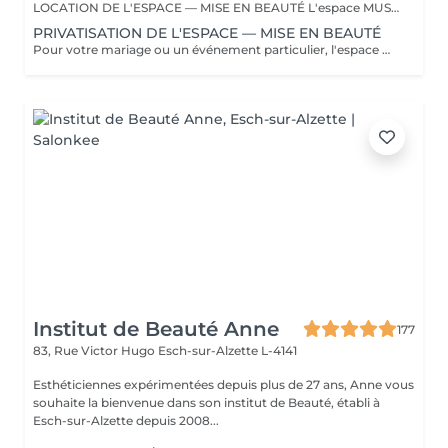
LOCATION DE L'ESPACE — MISE EN BEAUTÉ L'espace MUSE peut être mis à disposition pour votre préparation beauté à l'occasion d'un mariage ou de tout autre événement. La réservation comprend uniquement la mise à disposition de l'espace. Les prestations de coiffure et de maquillage ne sont pas incluses et sont réalisées par vos propres prestataires extérieurs. Pour chaque réservation, sont autorisés au maximum : * 1 prestataire coiffure * 1 prestataire maquillage Les prestataires présents doivent obligatoirement être communiqués et identifiés au moment de la réservation. Toute autre personne ou tout prestataire supplémentaire devra faire l'objet d'un accord préalable. La location est prévue pour une durée minimale de 2 heures. Toute durée supplémentaire au-delà du créneau réservé sera facturée. Important : la location de l'espace n'inclut pas sa privatisation. MUSE reste en activité et d'autres clientes peuvent être présentes pendant votre créneau.
PRIVATISATION DE L'ESPACE — MISE EN BEAUTÉ
Pour votre mariage ou un événement particulier, l'espace MUSE peut être entièrement privatisé afin de profiter de votre préparation en toute intimité. Pendant toute la durée de votre réservation, l'espace vous est exclusivement réservé et aucune autre cliente ne sera accueillie. La privatisation comprend uniquement la mise à disposition du lieu. Les prestations de coiffure et de maquillage sont réalisées par vos propres prestataires extérieurs. Sont autorisés au maximum : * 2 prestataire coiffure * 2 prestataire maquillage Les prestataires présents doivent être communiqués et identifiés à l'avance. Pour le confort de chacun et afin de préserver l'espace, la capacité est limitée à 8 personnes maximum, prestataires compris. Une capacité supérieure peut être envisagée selon la formule choisie et sur demande préalable. La privatisation est proposée pour une durée minimale de 3 heures. Toute durée supplémentaire au-delà du créneau réservé sera facturée.
Institut de Beauté Anne
177
83, Rue Victor Hugo
Esch-sur-Alzette L-4141
Esthéticiennes expérimentées depuis plus de 27 ans, Anne vous
souhaite la bienvenue dans son institut de Beauté, établi à
Esch-sur-Alzette depuis 2008...