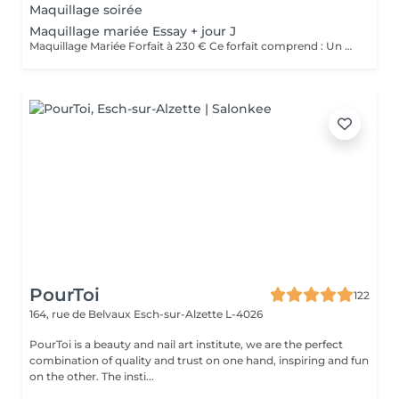
Maquillage soirée
Maquillage mariée Essay + jour J
Maquillage Mariée Forfait à 230 € Ce forfait comprend : Un essai maquillage en amont, afin de définir ensemble le maquillage idéal selon votre personnalité, votre robe et le thème de votre mariage Le maquillage du jour J, réalisé avec des produits professionnels longue tenue pour un teint lumineux et un maquillage impeccable tout au long de la journée et de la soirée Un moment privilégié, pensé pour vous offrir sérénité, écoute et mise en beauté sur mesure. Faux cils sur demande (en supplément), pour sublimer le regard selon vos envies. Déplacement possible : des frais de déplacement seront appliqués selon la distance.
PourToi
122
164, rue de Belvaux
Esch-sur-Alzette L-4026
PourToi is a beauty and nail art institute, we are the perfect
combination of quality and trust on one hand, inspiring and fun
on the other. The insti...