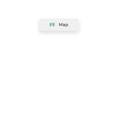
Map
Company
Support
Team
&
Careers
Information for salons
Legal
Exercise withdrawal right