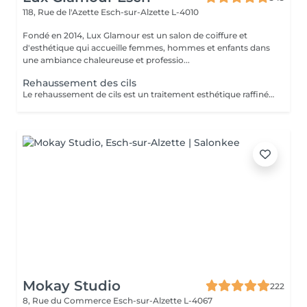
118, Rue de l'Azette
Esch-sur-Alzette L-4010
Fondé en 2014, Lux Glamour est un salon de coiffure et
d'esthétique qui accueille femmes, hommes et enfants dans
une ambiance chaleureuse et professio...
Rehaussement des cils
Le rehaussement de cils est un traitement esthétique raffiné qui confère à vos cils une courbure naturelle et gracieuse. En utilisant des produits spécialisés et des techniques de mise en forme expertes, nous ajoutons une dimension supplémentaire de courbure et de définition à vos cils. La durée du traitement varie généralement de 4 à 8 semaines, selon le cycle de croissance naturel de vos cils. De plus, notre service comprend une teinture noire des cils, offrant ainsi une intensité supplémentaire à votre regard. Veuillez ne pas appliquer de Mascara Waterproof le jour de votre rendez-vous.
Mokay Studio
222
8, Rue du Commerce
Esch-sur-Alzette L-4067