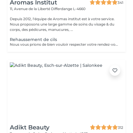
Aromas Institut
341
11, Avenue de la Liberté
Differdange L-4660
Depuis 2012, l'équipe de Aromas institut est à votre service.
Nous proposons une large gamme de soins du visage & du
corps, des pédicures, manucures, ...
Rehaussement de cils
Nous vous prions de bien vouloir respecter votre rendez-vous. En prenant rendez-vous, vous occupez une place, dont une autre personne aurait éventuellement besoin. Tout rendez-vous non annulé 24h en avance, est susceptible d'être facturé. (Si vous ne pouvez pas vous présenter à votre RDV, proposez-le éventuellement à un proche ou à un ami) Toute l'équipe de Aromas Institut vous remercie pour votre respect et votre compréhension.
Adikt Beauty
312