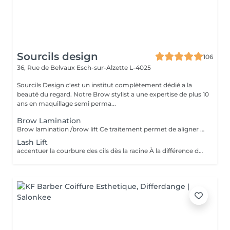
Sourcils design
106
36, Rue de Belvaux
Esch-sur-Alzette L-4025
Sourcils Design c'est un institut complètement dédié a la
beauté du regard. Notre Brow stylist a une expertise de plus 10
ans en maquillage semi perma...
Brow Lamination
Brow lamination /brow lift Ce traitement permet de aligner les sourcils rebelles, de créer du volume et de la structure tout en dotant vos sourcils d'une forme élégante et soignée pendant une période pouvant atteindre deux mois. Incluse épilation mise en forme LES AVANTAGES * Toute personne cherchant à améliorer l'aspect général de ses sourcils. * Les clients qui ne sont pas prêts à se faire faire un maquillage permanent * Les clients dont la pousse naturelle des poils est difficile à dompter * Les clients qui laissent pousser leurs sourcils. * Les clients aux sourcils rebelles et grossiers * Cette méthode résiste à l'eau. * Les clients aux sourcils clairsemés
Lash Lift
accentuer la courbure des cils dès la racine À la différence du recourbe-cils, qui enroule les cils à partir du milieu, le rehaussement permet de relever les cils à la racine pour accentuer leur courbure, leur longueur et donner une impression de volume. De même, le rehaussement de cils offre un rendu très naturel puisqu'il ne nécessite pas l'ajout de cils synthétiques comme c'est le cas pour la pose d'extensions. LES AVANTAGES * Vos cils gardent une apparence légère et naturelle. * Vos cils ne nécessitent quasiment plus aucun soin. * Votre regard est visiblement agrandi, frais et jeune. * Vos yeux paraissent beaucoup plus grands. * Le traitement est assez rapide. * Cette méthode résiste à l'eau. * Il n'abîme pas vos cils.