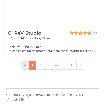
O' ReV Studio
408
183, Rue d'Athus
Pétange L-4711
Lashlift - Tint & Care
Le lash lift est un traitement qui rehausse et courbe les cils naturels pour un effet plus long et volumineux, sans extensions. Le résultat donne des cils bien définis et ouverts, pour un regard intensifié qui dure entre six et huit semaines. Cette prestation inclut la teinture et le soin des cils.
«
1
2
3
4
5
6
»
Salonkee
Eyebrows and Makeup
Belvaux
Lash Lift