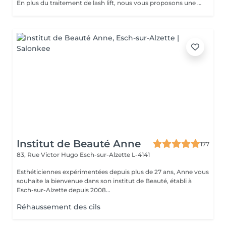
En plus du traitement de lash lift, nous vous proposons une expérience complète de soins de la peau. Notre routine de soins personnalisée comprend un double nettoyage pour éliminer les impuretés, suivi d'une exfoliation douce pour une peau lisse et radieuse. Ensuite, nous infusons votre peau avec un sérum hydratant spécialement sélectionné pour répondre à vos besoins. Enfin, nous appliquons un masque facial sur mesure qui offre une hydratation intense et une sensation de bien-être apaisante. Cette combinaison de lash lift et de soins de la peau vous permet de profiter de cils magnifiquement recourbés et d'une peau éclatante.
Institut de Beauté Anne
177
83, Rue Victor Hugo
Esch-sur-Alzette L-4141
Esthéticiennes expérimentées depuis plus de 27 ans, Anne vous
souhaite la bienvenue dans son institut de Beauté, établi à
Esch-sur-Alzette depuis 2008...
Réhaussement des cils