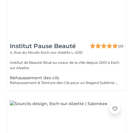
Institut Pause Beauté
129
4, Rue du Moulin
Esch-sur-Alzette L-4251
Institut de Beauté Situé au coeur de la ville depuis 2001 à Esch
sur Alzette .
Rehaussement des cils
Rehaussement & Teinture des Cils pour un Regard Sublimé Offrez à vos cils volume, courbure et intensité grâce au rehaussement de cils, qui ouvre et allonge le regard de manière naturelle. Pour accentuer encore plus l'effet, *recommandation d'une teinture des cils peut être réalisée juste après, pour un résultat profond et durable. Les bienfaits : Regard plus ouvert et lumineux Effet longueur et volume naturel Intensité du noir accentuée Résultat visible immédiatement, sans maquillage Idéal pour toutes celles qui souhaitent un regard expressif et sophistiqué, avec des cils parfaitement sublimés, au quotidien ou pour une occasion spéciale.