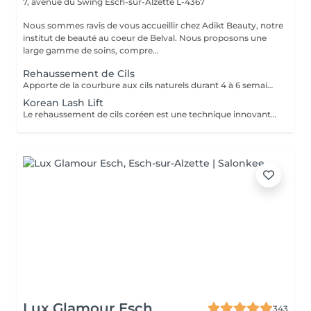
7, avenue du Swing
Esch-sur-Alzette L-4367
Nous sommes ravis de vous accueillir chez Adikt Beauty, notre
institut de beauté au coeur de Belval. Nous proposons une
large gamme de soins, compre...
Rehaussement de Cils
Apporte de la courbure aux cils naturels durant 4 à 6 semaines.
Korean Lash Lift
Le rehaussement de cils coréen est une technique innovante qui permet de courber les cils naturels dès la racine. Contrairement aux méthodes classiques, il utilise une formule douce à base de Cystéamine, sans colle, ce qui idéal pour les cils fragiles ou les yeux sensibles. Entre les deux étapes, un soin des cils est réalisé pour nourrir les cils en profondeur. Choisissez l'option avec coloration pour un effet plus marqué et profond.
Lux Glamour Esch
343