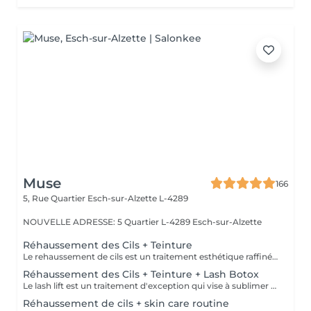
Muse
166
5, Rue Quartier
Esch-sur-Alzette L-4289
NOUVELLE ADRESSE: 5 Quartier L-4289 Esch-sur-Alzette
Réhaussement des Cils + Teinture
Le rehaussement de cils est un traitement esthétique raffiné qui confère à vos cils une courbure naturelle et gracieuse. En utilisant des produits spécialisés et des techniques de mise en forme expertes, nous ajoutons une dimension supplémentaire de courbure et de définition à vos cils. La durée du traitement varie généralement de 4 à 8 semaines, selon le cycle de croissance naturel de vos cils. De plus, notre service comprend une teinture noire des cils, offrant ainsi une intensité supplémentaire à votre regard. Veuillez ne pas appliquer de Mascara Waterproof le jour de votre rendez-vous.
Réhaussement des Cils + Teinture + Lash Botox
Le lash lift est un traitement d'exception qui vise à sublimer la beauté naturelle de vos cils en leur donnant une courbure élégante et durable. Associé au lash botox, ce soin apporte une véritable revitalisation à vos cils, les nourrissant en profondeur, les renforçant et leur offrant une apparence saine et éclatante. Grâce à cette combinaison unique, vous bénéficiez d'un regard intensifié. De plus, notre service inclus une teinture noire des cils, mettant en valeur leur intensité et accentuant encore davantage votre regard.
Réhaussement de cils + skin care routine