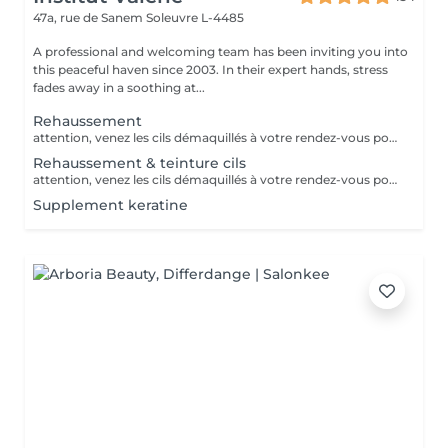
47a, rue de Sanem
Soleuvre L-4485
A professional and welcoming team has been inviting you into
this peaceful haven since 2003. In their expert hands, stress
fades away in a soothing at...
Rehaussement
attention, venez les cils démaquillés à votre rendez-vous pour une meilleure tenue. veillez à ne pas avoir fait de teinture ou rehaussement 6-8 semaines avant votre rendez-vous merci Recourbe vos cils naturels sans rallonger ni colorer Tenue 6-8 semaines
Rehaussement & teinture cils
attention, venez les cils démaquillés à votre rendez-vous pour une meilleure tenue. veillez à ne pas avoir fait de teinture ou rehaussement 6-8 semaines avant votre rendez-vous merci
Supplement keratine