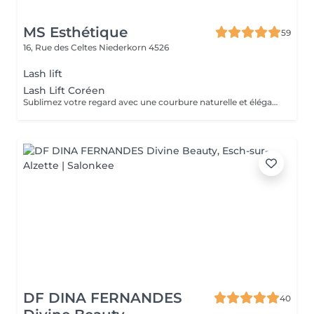
MS Esthétique
59
16, Rue des Celtes
Niederkorn 4526
Lash lift
Lash Lift Coréen
Sublimez votre regard avec une courbure naturelle et élégante. Le lash lift coréen est une technique douce et innovante qui lifte les cils dès la racine, sans les abîmer. Contrairement aux méthodes classiques, cette version offre une finition plus soignée, une tenue prolongée et un respect optimal de la fibre du cil. De plus il soigne vos cils en profondeur. Résultat : des cils galbés, allongés et visiblement renforcés, sans extension ni mascara. Tenue : 6 à 8 semaines Convient à tous les types de cils, même les plus courts.
DF DINA FERNANDES
40