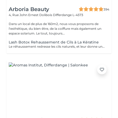
Arboria Beauty
394
4, Rue John Ernest Dolibois
Differdange L-4573
Dans un local de plus de 160m2, nous vous proposons de
l'esthétique, du bien-être, de la coiffure mais également un
espace solarium. Le tout, toujours...
Lash Botox Rehaussement de Cils à La Kératine
Le réhaussement redresse les cils naturels, et leur donne une superbe courbure , de la longueur, de la hauteur et du volume : vos cils paraissent plus longs et plus denses. Pour toutes celles qui veulent avoir un regard intense et des cils plus longs sans avoir recours à des extensions de cils.