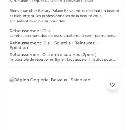
4, rue Jean-Jacques ROUSSEAU
Belvaux L-4368
Bienvenue chez Beauty Palace Belval, votre destination beauté
et bien-être où les professionnelles de la beauté vous
accueillent avec plaisir pour des...
Rehaussement Cils
Le rehaussement des cils est un traitement semi-permanent qui donne une courbure naturelle et un effet lifté. Vous pouvez opter pour une technique coréen si vous le désirez. Les 24-48 premières heures sont cruciales. Voici les recommandations à suivre après la prestation pour optimiser les résultats et la tenue: -Evitez l'eau, la vapeur, l'humidité et la chaleur excessive (pas de douche chaude, sauna, hammam) -Ne frottez pas vos yeux et ne dormez pas le visage écrasé contre l'oreiller -Pas de maquillage sur la zone (mascara, fards, crayon) pendant 24 à 48h -Evitez les produits gras ou huileux qui peuvent réduire la durée du rehaussement -Hydratez vos cils avec un sérum adapté pour prolonger l'effet -Ne courbez pas vos cils avec un recourbe-cils mécanique, cela peut casser la courbure En respectant ces conseils, le rehaussement durera entre 4 à 6 semaines avec un effet optimal.
Rehaussement Cils + Sourcils + Teintures +
Epilation
Rehaussement Cils entre copines (2pers.)
Impossible de réserver en ligne il faut appeler l'institut pour la réservation