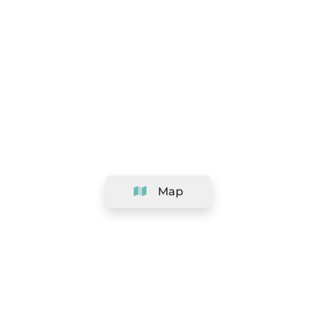
Map
Company
Support