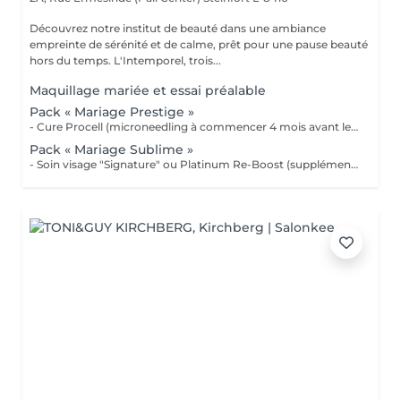
Découvrez notre institut de beauté dans une ambiance
empreinte de sérénité et de calme, prêt pour une pause beauté
hors du temps. L'Intemporel, trois...
Maquillage mariée et essai préalable
Pack « Mariage Prestige »
- Cure Procell (microneedling à commencer 4 mois avant le jour J) ou cure Soin Signature. - Gommage du corps et massage 1h : 1 semaine avant le jour J - Beauté des mains et beauté des pieds (vernis semi permanent en supplément) : 2 jours avant le jour J - Maquillage Mariée, le jour J + essai à votre convenance - Épilations au choix, 2 jours avant le jour J 1099€ au lieu de 1435€
Pack « Mariage Sublime »
- Soin visage "Signature" ou Platinum Re-Boost (supplément de 25€) - Gommage du corps - Massage détente dos et épaules - Beauté des pieds et vernis simple (semi permanent + 6€) - Beauté des mains et vernis classique (semi permanent + 15€) - Maquillage Mariée + essai préalable - Épilations au choix (cire classique) Forfait à planifier avec votre esthéticienne 599€ au lieu de 728€