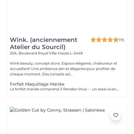
Wink. (anciennement
175
Atelier du Sourcil)
25A, Boulevard Royal
Ville-Haute L-2449
Wink beauty, concept store. Espace élégante, chaleureux et
accueillant! Une ambiance zen et élégante pour profiter de
chaque moment. Des conseils ad...
Forfait Maquillage Mariée
Le forfait mariée comprend 3 Rendez-Vous : - un essai avant la prestation du jour J ( Afin de déterminer vos besoins, vos envies, la thématique de cette journée ) - une épilation des sourcils ( Pour ouvrir, & sublimer le regard ) - Maquillage Jour J ( Réalisation du maquillage décidé lors du rendez-vous test )