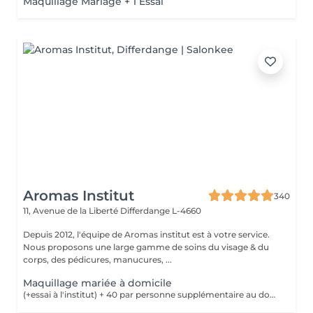
Maquillage Mariage + 1 Essai
Aromas Institut
340
11, Avenue de la Liberté
Differdange L-4660
Depuis 2012, l'équipe de Aromas institut est à votre service.
Nous proposons une large gamme de soins du visage & du
corps, des pédicures, manucures, ...
Maquillage mariée à domicile
(+essai à l'institut) + 40 par personne supplémentaire au domicile de la mariée pour un maquillage le jour de la cérémonie Nous vous prions de bien vouloir respecter votre rendez-vous. En prenant rendez-vous, vous occupez une place, dont une autre personne aurait éventuellement besoin. Tout rendez-vous non annulé 24h en avance, est susceptible d'être facturé. (Si vous ne pouvez pas vous présenter à votre RDV, proposez-le éventuellement à un proche ou à un ami) Toute l'équipe de Aromas Institut vous remercie pour votre respect et votre compréhension.