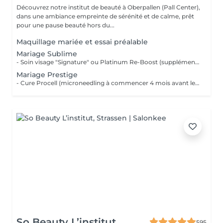
Découvrez notre institut de beauté à Oberpallen (Pall Center),
dans une ambiance empreinte de sérénité et de calme, prêt
pour une pause beauté hors du...
Maquillage mariée et essai préalable
Mariage Sublime
- Soin visage "Signature" ou Platinum Re-Boost (supplément de 25€) - Gommage du corps - Massage détente dos et épaules - Beauté des pieds et vernis simple (semi permanent +6€) - Beauté des mains et vernis classique (semi permanent +15€) - Maquillage Mariée et essai préalable - Épilations au choix à la cire classique Forfait à planifier avec votre esthéticienne 599€ au lieu de 728€
Mariage Prestige
- Cure Procell (microneedling à commencer 4 mois avant le jour J) ou cure Soin Signature - Gommage du corps et massage 1h : 1 semaine avant le jour J - Beauté des mains et beauté des pieds (vernis semi permanent en supplément): 2 jours avant le jour J - Maquillage Mariée, le jour J et son essai préalable à votre convenance - Épilations au choix, 2 jours avant le jour J 1099€ au lieu de 1435€
So Beauty L’institut
595