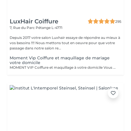
LuxHair Coiffure
295
7, Rue du Parc
Pétange L-4771
Depuis 2017 votre salon Luxhair essaye de répondre au mieux à
vos besoins !!!! Nous mettons tout en oeuvre pour que votre
passage dans notre salon re...
Moment Vip Coiffure et maquillage de mariage
votre domicile
MOMENT VIP Coiffure et maquillage à votre domicile Vous vous mariez bientôt ??? Félicitations ! Pour que ce jour soit unique et parfait,laissez-nous prendre soin de vous. Inoubliable: Votre Moment d'Exception"Votre mariage est bien plus qu'un simple événement - c'est un chapitre magique dans l'histoire de votre vie. Chez nous, nous célébrons votre unicité et mettons en valeur votre beauté naturelle pour faire de ce jour le plus mémorable de votre vie. Votre Beauté, Notre Priorité: Parce que vous êtes la personne la plus importante pour ce moment d'exception, notre équipe dévouée de coiffeurs et de maquilleurs met tout en uvre pour vous sublimer, en accord avec votre style personnel et votre vision pour le grand jour. Coiffure de Rêve: De la sophistication classique à l'audace moderne, nous créons des coiffures qui capturent l'essence de votre personnalité et complètent à la perfection votre tenue de mariée, vous faisant rayonner de confiance et d'élégance. Maquillage Élégant: Avec une touche experte, notre équipe de maquilleurs vous offre un look qui met en valeur votre beauté naturelle tout en résistant aux larmes de joie et en vous assurant une allure impeccable tout au long de la journée. Votre Moment, parce que ce jour vous appartient, nous vous offrons un moment de luxe et d'intimité où vous pouvez vous détendre et vous préparer en toute sérénité, sachant que vous êtes entre de bonnes mains. Laissez -nous vous aider à créer des souvenirs inoubliables