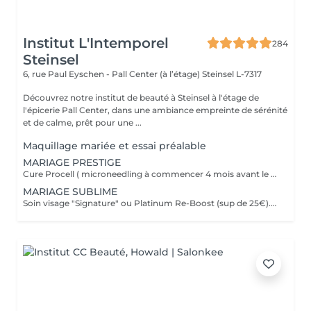
Institut L'Intemporel
284
Steinsel
6, rue Paul Eyschen - Pall Center (à l’étage)
Steinsel L-7317
Découvrez notre institut de beauté à Steinsel à l'étage de
l'épicerie Pall Center, dans une ambiance empreinte de sérénité
et de calme, prêt pour une ...
Maquillage mariée et essai préalable
MARIAGE PRESTIGE
Cure Procell ( microneedling à commencer 4 mois avant le jour J) ou cure Soin Signature. Gommage du corps et massage 1h : 1 semaine avant le jour J. Beauté des mains et beauté des pieds ( vernis semi permanent en supplément): 2 jours avant le jour J. Maquillage Mariée, le jour J + essai à votre convenance. Épilations au choix ( jambes entières, maillot intégral, aisselles , visage ou - ), 2 jours avant le jour J. Dates modulables évidemment. 1099€ à la place de 1435€.
MARIAGE SUBLIME
Soin visage "Signature" ou Platinum Re-Boost (sup de 25€). 1 semaine avant le jour J. Gommage du corps. 2 à 3 jours avant le jour J. Massage détente dos et épaules. 1 jour avant le jour J Beauté des pieds+ vernis simple ( semi permanent +6€). 2 jours avant le jour J Beauté des mains+ vernis classique ( semi permanent +15€). 2 à 3 jours avant le jour J Maquillage Mariée + essai. le jour J et l'essai au choix Épilations au choix ( jambes entières, maillot intégral, aisselles , visage ou - ), ( cire classique ). 3 jours avant le jour J Forfait à planifier avec votre esthéticienne, dates modulables évidemment 599€ à la place de 728€