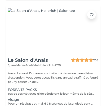
Le Salon d’Anais
255
3, rue Marie-Adelaïde
Hollerich L-2128
Anais, Laura et Doriane vous invitent à vivre une parenthèse
d'exception. Vous serez accueillis dans un cadre raffiné et feutré
pour y passer un déli...
FORFAITS PACKS
pas de cosmétiques ni de déodorant le jour même de la séance !
Visage
Pour un résultat optimal, 6 à 8 séances de laser diode sont généralement recommandées. En cas de pilosité plus dense, quelques séances supplémentaires peuvent être nécessaires. Recommandations avant chaque séance : - Raser la zone concernée 24h à 48h avant le rendez-vous - Ne pas utiliser de cire, d'épilateur électrique ou de pince à épiler durant les 6 semaines précédant le début du traitement (le rasoir ou les ciseaux restent autorisés) En fin de traitement, 5 à 10 % des poils peuvent subsister. Ceux-ci seront éliminés lors des séances d'entretien, à raison de 1 à 2 fois par an. Le laser traite tous les types de peau, de la plus claire à la plus foncée, ainsi que la majorité des types de poils, à l'exception des poils blancs, qui ne contiennent pas de mélanine.