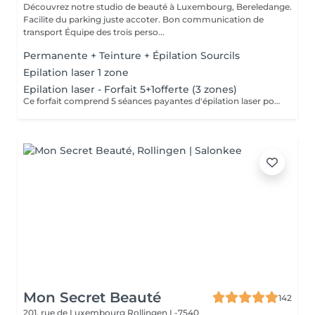
Découvrez notre studio de beauté à Luxembourg, Bereledange.
Facilite du parking juste accoter. Bon communication de
transport Équipe des trois perso...
Permanente + Teinture + Épilation Sourcils
Epilation laser 1 zone
Epilation laser - Forfait 5+1offerte (3 zones)
Ce forfait comprend 5 séances payantes d'épilation laser pour 3 zones. La 6e séance est offerte. Le forfait doit être réglé à l'avance et n'est pas remboursable. Les séances sont à planifier selon les disponibilités.
Mon Secret Beauté
142
201, rue de Luxembourg
Rollingen L-7540