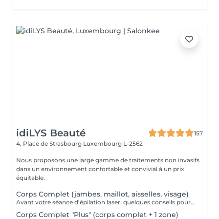
idiLYS Beauté
157
4, Place de Strasbourg
Luxembourg L-2562
Nous proposons une large gamme de traitements non invasifs
dans un environnement confortable et convivial à un prix
équitable.
Corps Complet (jambes, maillot, aisselles, visage)
Avant votre séance d'épilation laser, quelques conseils pour un meilleur confort et un résultat optimal : 1. Rasez la zone à traiter : de préférence la veille avec un rasoir. 2. Venez avec une peau propre et sèche : sans maquillage, crème, parfum, huile ou déodorant. 3. Protégez votre peau : évitez le soleil, l'autobronzant ainsi que les gommages durant les 3 jours précédant la séance.
Corps Complet "Plus" (corps complet + 1 zone)