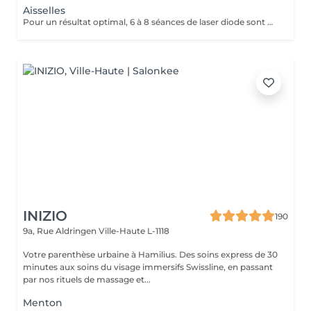
Aisselles
Pour un résultat optimal, 6 à 8 séances de laser diode sont généralement recommandées. En cas de pilosité plus dense, quelques séances supplémentaires peuvent être nécessaires. Recommandations avant chaque séance : Pas de cosmétiques ni de déodorant le jour même de la séance ! - Raser la zone concernée 24h à 48h avant le rendez-vous - Ne pas utiliser de cire, d'épilateur électrique ou de pince à épiler durant les 6 semaines précédant le début du traitement (le rasoir ou les ciseaux restent autorisés) En fin de traitement, 5 à 10 % des poils peuvent subsister. Ceux-ci seront éliminés lors des séances d'entretien, à raison de 1 à 2 fois par an. Le laser traite tous les types de peau, de la plus claire à la plus foncée, ainsi que la majorité des types de poils, à l'exception des poils blancs, qui ne contiennent pas de mélanine.
INIZIO
190
9a, Rue Aldringen
Ville-Haute L-1118
Votre parenthèse urbaine à Hamilius. Des soins express de 30
minutes aux soins du visage immersifs Swissline, en passant
par nos rituels de massage et...
Menton