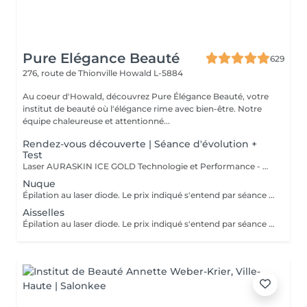
Pure Elégance Beauté
629
276, route de Thionville
Howald L-5884
Au coeur d'Howald, découvrez Pure Élégance Beauté, votre
institut de beauté où l'élégance rime avec bien-être. Notre
équipe chaleureuse et attentionné...
Rendez-vous découverte | Séance d'évolution +
Test
Laser AURASKIN ICE GOLD Technologie et Performance - multi- longueurs d'onde - tous les phototypes de peau - efficacité - durabilité - confort du traitement extrême - moins de douleurs grâce à son system de refroidissement très performant
Nuque
Épilation au laser diode. Le prix indiqué s'entend par séance (1x). Rasez bien la zone la quelle vous voulez traiter avant votre rendez-vous! Si vous vous êtes pas raser ou pas bien raser la zone désirer a traiter on devra vous facturer le rasage. 8-10 séances sont nécessaires pour un résultat optimal.
Aisselles
Épilation au laser diode. Le prix indiqué s'entend par séance (1x). Rasez bien la zone la quelle vous voulez traiter avant votre rendez-vous! Si vous vous êtes pas raser ou pas bien raser la zone désirer a traiter on devra vous facturer le rasage. 8-10 séances sont nécessaires pour un résultat optimal.