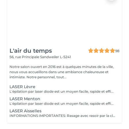
L'air du temps
98
56, rue Principale
Sandweiler L-5241
Notre salon ouvert en 2016 est à quelques minutes de la ville,
nous vous accueillons dans une ambiance chaleureuse et
intimiste. Notre personnel, tout...
LASER Lèvre
L'épilation par laser diode est un moyen facile, rapide et efficace d'éliminer les poils que nous estimons superflus, sans affecter les pores et l'épiderme. Compte tenu des 3 phases de croissance du poil plusieurs séances sont nécessaires. Valable pour toutes les peaux. N'agit pas sur les poils blancs. Un examen pré-épilatoire par notre technicienne est requis pour cette prestation. Consentement éclairé à signer. Il est possible pour les personnes qui ont déjà entrepris des traitements d'électrolyse ou d'autres laser ou lumière pulsée de passer au laser diode Soleil non conseillé pendant le traitement Prix dégressifs sur plusieurs zones ABONNEMENT 8+2
LASER Menton
L'épilation par laser diode est un moyen facile, rapide et efficace d'éliminer les poils que nous estimons superflus, sans affecter les pores et l'épiderme. Compte tenu des 3 phases de croissance du poil plusieurs séances sont nécessaires. Valable pour toutes les peaux. N'agit pas sur les poils blancs. Un examen pré-épilatoire par notre technicienne est requis pour cette prestation. Consentement éclairé à signer. Il est possible pour les personnes qui ont déjà entrepris des traitements d'électrolyse ou d'autres laser ou lumière pulsée de passer au laser diode Soleil non conseillé pendant le traitement Prix dégressifs sur plusieurs zones ABONNEMENT 8+2
LASER Aisselles
INFORMATIONS IMPORTANTES: Rasage avec rasoir par la client 24h avant; pas d'exposition directe au soleil ni avant ni après la séance. L'épilation par laser diode est un moyen facile, rapide et efficace d'éliminer les poils que nous estimons superflus, sans affecter les pores et l'épiderme. Compte tenu des 3 phases de croissance du poil plusieurs séances sont nécessaires. Valable pour toutes les peaux. N'agit pas sur les poils blancs. Un examen pré-épilatoire par notre technicienne est requis pour cette prestation. Consentement éclairé à signer. Il est possible pour les personnes qui ont déjà entrepris des traitements d'électrolyse ou d'autres laser ou lumière pulsée de passer au laser diode Soleil non conseillé pendant le traitement Prix dégressifs sur plusieurs zones ABONNEMENT 8+2