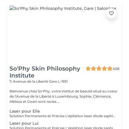
So'Phy Skin Philosophy
408
Institute
7, Avenue de la Liberté
Gare L-1931
Bienvenue chez So'Phy, votre institut de beauté situé au coeur
de l'Avenue de la Liberté à Luxembourg. Sophie, Clémence,
Mélissa et Gwen sont ravies ...
Laser pour Elle
Solution Permanente et Précise L'épilation laser diode saphir est une méthode efficace et durable pour éliminer les poils de manière permanente. Ce traitement utilise un faisceau de lumière ciblant la mélanine dans les follicules pileux, offrant des résultats durables et une réduction significative de la repousse. Le laser diode saphir est connu pour sa précision, sa rapidité et son confort, grâce à un système de refroidissement de la peau. Il est idéal pour des zones comme le visage, les jambes, les aisselles ou le bikini, pour une peau lisse, soyeuse et sans poils. Avant de prendre rendez-vous merci de consulter notre politique de rendez-vous sur la page d'accueil.
Laser pour Lui
Solution Permanente et Précise L'épilation laser diode saphir est une méthode efficace et durable pour éliminer les poils de manière permanente. Ce traitement utilise un faisceau de lumière ciblant la mélanine dans les follicules pileux, offrant des résultats durables et une réduction significative de la repousse. Le laser diode saphir est connu pour sa précision, sa rapidité et son confort, grâce à un système de refroidissement de la peau. Il est idéal pour des zones comme le visage, les jambes, les aisselles ou le bikini, pour une peau lisse, soyeuse et sans poils. Avant de prendre rendez-vous merci de consulter notre politique de rendez-vous sur la page d'accueil.