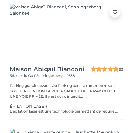
Maison Abigaïl Bianconi
83
36, rue du Golf
Senningerberg L-1638
Parking gratuit devant. Ou Parking dans la rue : mettre son
disque. ATTENTION LA RUE A GAUCHE DE LA MAISON EST
UNE VOIE PRIVÉE. Il y est donc interdit...
ÉPILATION LASER
L'épilation laser est une technologie permettant de réduire durablement la pilosité en ciblant le bulbe du poil. Le traitement est progressif et nécessite plusieurs séances ainsi que des séances d'entretien pour des résultats optimaux. Les zones sont réparties en : - Petites zones (lèvres, menton, aisselles) - Zones moyennes (demi-jambes, demi-bras) - Corps complet. Ce traitement s'adresse à toute personne souhaitant une réduction durable et définitive des poils. Les durées indiquées correspondent au temps de prise en charge globale et peuvent varier selon les zones traitées. Pour garantir votre sécurité et l'efficacité du traitement : - Aucune exposition au soleil ou aux UV dans les 4 semaines précédant la séance - Auto-bronzants et activateurs de bronzage interdits - Merci de nous informer de tout traitement médical en cours (anti-inflamatoires, antibiotiques) - Les poils ne doivent être ni décolorés ni épilés (cire, pince, épilateur) dans les 2 semaines précédant la séance - La zone à traiter doit impérativement être rasée 24h avant la séance - Aucun produit ou crème sur la zone traitée le jour du rendez-vous - Traitement non réalisé chez les femmes enceintes ou allaitantes En cas de non-respect de ces conditions, la séance pourra être reportée ou annulée afin de garantir votre sécurité et l'efficacité du traitement. Si la zone n'est pas rasée le jour du rendez-vous, un supplément de 20 € pourra être appliqué.