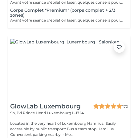
Avant votre séance d'épilation laser, quelques conseils pour un meilleur confort et un résultat optimal : 1. Rasez la zone à traiter : de préférence la veille avec un rasoir. 2. Venez avec une peau propre et sèche : sans maquillage, crème, parfum, huile ou déodorant. 3. Protégez votre peau : évitez le soleil, l'autobronzant ainsi que les gommages durant les 3 jours précédant la séance.
Corps Complet "Premium" (corps complet + 2/3
zones)
Avant votre séance d'épilation laser, quelques conseils pour un meilleur confort et un résultat optimal : 1. Rasez la zone à traiter : de préférence la veille avec un rasoir. 2. Venez avec une peau propre et sèche : sans maquillage, crème, parfum, huile ou déodorant. 3. Protégez votre peau : évitez le soleil, l'autobronzant ainsi que les gommages durant les 3 jours précédant la séance.
GlowLab Luxembourg
172
9b, Bd Prince Henri
Luxembourg L-1724
Located in the very heart of Luxembourg Hamilius. Easily
accessible by public transport: Bus & tram stop Hamilius.
Convenient parking nearby: - Mo...