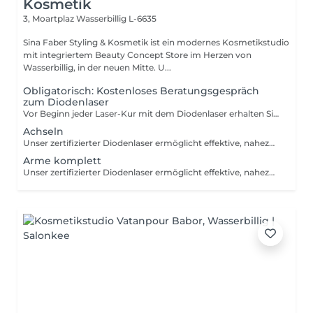
Kosmetik
3, Moartplaz
Wasserbillig L-6635
Sina Faber Styling & Kosmetik ist ein modernes Kosmetikstudio
mit integriertem Beauty Concept Store im Herzen von
Wasserbillig, in der neuen Mitte. U...
Obligatorisch: Kostenloses Beratungsgespräch
zum Diodenlaser
Vor Beginn jeder Laser-Kur mit dem Diodenlaser erhalten Sie ein kostenloses Beratungsgespräch. Dabei klären wir, ob die Methode für Sie geeignet ist, erklären den Ablauf und besprechen alle wichtigen Hinweise zu Vor- und Nachsorge. Zudem prüfen wir den Status quo Ihrer Haare daher bitten wir Sie, nicht frisch rasiert zu kommen, damit man die Haare erkennen kann. So stellen wir sicher, dass die Behandlung optimal auf Ihre Bedürfnisse abgestimmt wird. Ohne dieses Beratungsgespräch im Vorhinein findet bei uns keine Laserbehandlung statt, nur so können wir gute Ergebnisse und qualitative Behandlungen garantieren.
Achseln
Unser zertifizierter Diodenlaser ermöglicht effektive, nahezu schmerzfreie Haarentfernung für fast alle Hauttypen und Haarfarben zu jeder Jahreszeit. Ein kostenloses Beratungsgespräch ist die Voraussetzung für die Behandlung. Dabei erklären wir alle Details zu Vorbereitung und Nachsorge.
Arme komplett
Unser zertifizierter Diodenlaser ermöglicht effektive, nahezu schmerzfreie Haarentfernung für fast alle Hauttypen und Haarfarben zu jeder Jahreszeit. Ein kostenloses Beratungsgespräch ist die Voraussetzung für die Behandlung. Dabei erklären wir alle Details zu Vorbereitung und Nachsorge.