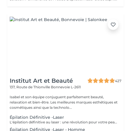
Institut Art et Beauté
427
137, Route de Thionville
Bonnevoie L-2611
Isabel et son équipe conjuguent parfaitement beauté,
relaxation et bien-être. Les meilleures marques esthétiques et
cosmétiques ainsi que la technolo...
Épilation Définitive -Laser
L'épilation définitive au laser : une révolution pour votre peau ! Avec notre technologie avancée Pulse Laser , offrez-vous investissement dans votre confort et votre beauté . Les avantages de l'épilation définitive : -Une méthode douce et indolore. -Résultats durables. -Adaptée à tous les types de peau. -Gain de temps et praticité. -Rapidité et efficacité. -Calculer 6 séance es par zone. Révéler votre beauté naturelle ! Votre bien-être est notre priorité.
Épilation Définitive -Laser - Homme