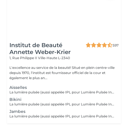
Institut de Beauté
597
Annette Weber-Krier
1, Rue Philippe II
Ville-Haute L-2340
L'excellence au service de la beauté! Situé en plein centre-ville
depuis 1970, l'institut est fournisseur officiel de la cour et
également le plus an...
Aisselles
La lumière pulsée (aussi appelée IPL pour Lumière Pulsée Intense) agit sur le poil en envoyant une lumière qui va être absorbée par le pigment noir du poil. La lumière pulsée localement se transforme en chaleur . C'est cette réaction thermique au niveau de la racine du poil (le bulbe) qui altère et freine la repousse. Dès les premières séances, les poils tombent et repoussent de moins en moins.
Bikini
La lumière pulsée (aussi appelée IPL pour Lumière Pulsée Intense) agit sur le poil en envoyant une lumière qui va être absorbée par le pigment noir du poil. La lumière pulsée localement se transforme en chaleur . C'est cette réaction thermique au niveau de la racine du poil (le bulbe) qui altère et freine la repousse. Dès les premières séances, les poils tombent et repoussent de moins en moins.
Jambes
La lumière pulsée (aussi appelée IPL pour Lumière Pulsée Intense) agit sur le poil en envoyant une lumière qui va être absorbée par le pigment noir du poil. La lumière pulsée localement se transforme en chaleur . C'est cette réaction thermique au niveau de la racine du poil (le bulbe) qui altère et freine la repousse. Dès les premières séances, les poils tombent et repoussent de moins en moins.