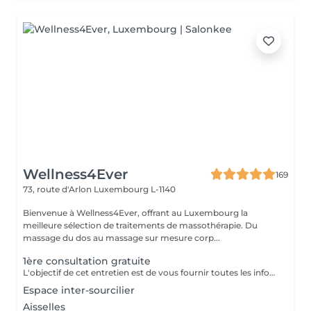
Wellness4Ever
169
73, route d'Arlon
Luxembourg L-1140
Bienvenue à Wellness4Ever, offrant au Luxembourg la
meilleure sélection de traitements de massothérapie. Du
massage du dos au massage sur mesure corp...
1ère consultation gratuite
L'objectif de cet entretien est de vous fournir toutes les informations concernant votre protocole d'épilation laser mais également d'avoir les renseignements médicaux nécessaire pour pratiquer le laser. Si vous disposez d'un ordonnance médicale et/ou d'un traitement médicamenteux nous vous demandons de les apporter lors de votre 1er RDV.
Espace inter-sourcilier
Aisselles