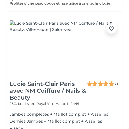
Profitez d'une peau douce et lisse grâce à une technologie de pointe qui allie efficacité, rapidité et confort tous les types de peau . Des résultats visibles et durables Un soin en toute sécurité et sans douleur Une méthode rapide pour être prête avant les fêtes ! Sublimez votre peau Prenez soin de vous vous le méritez !
Lucie Saint-Clair Paris
310
avec NM Coiffure / Nails &
Beauty
25C, boulevard Royal
Ville-Haute L-2449
Jambes complètes + Maillot complet + Aisselles
Demies Jambes + Maillot complet + Aisselles
Visage