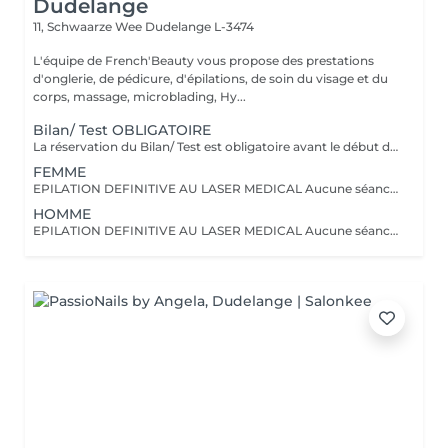
Dudelange
11, Schwaarze Wee
Dudelange L-3474
L'équipe de French'Beauty vous propose des prestations
d'onglerie, de pédicure, d'épilations, de soin du visage et du
corps, massage, microblading, Hy...
Bilan/ Test OBLIGATOIRE
La réservation du Bilan/ Test est obligatoire avant le début d'un traitement laser. Veuillez venir à ce rendez vous non rasé(e) ni épilé(e) Il est réalisé une fois pour l'ensemble du corps. Le montant du bilan sera déduit de votre première séance. Un dossier est créé comprenant des renseignements nécessaires ainsi que les réglages effectués afin d'avoir un suivi parfait sur l'intégralité de vos séances. Il est impératif le jour du rendez vous de venir non-rasé(e) ou épilé(e) afin de procéder au plus juste à l'évaluation. Nous effectuerons un Flash Test avant de fixer les autres rendez vous. (CECI N'EST PAS UNE SEANCE MAIS UNIQUEMENT UN RENDEZ VOUS EXPLICATIF+TEST) En cas de toute n'hésitez pas à nous contacter au +27517878
FEMME
EPILATION DEFINITIVE AU LASER MEDICAL Aucune séance ne sera faite sans un RDV bilan/ test OBLIGATOIRE OFFRE PLUSIEURS ZONES ! 2 Zones = -20% (sur la zone la moins chère) 3 Zones = -30% (sur la zone la moins chère) 4 Zones = -40% (sur la zone la moins chère) L'épilation laser est une épilation définitive, réalisée avec un laser médical vous assurant un résultat optimal. Pour tout début de traitement merci de réserver un créneaux BILAN/ TEST. Nous nous réservons le droit de refuser/ annuler un rendez vous en cas de contre-indications ou de non-respect des règles pré-traitement. ; Pour tous renseignements merci de nous joindre au +27517878
HOMME
EPILATION DEFINITIVE AU LASER MEDICAL Aucune séance ne sera faite sans un RDV bilan/ test OBLIGATOIRE OFFRE PLUSIEURS ZONES ! 2 Zones = -20% (sur la zone la moins chère) 3 Zones = -30% (sur la zone la moins chère) L'épilation laser est une épilation définitive, réalisée avec un laser médical vous assurant un résultat optimal. Pour tout début de traitement merci de réserver un créneaux BILAN/ TEST. Nous nous réservons le droit de refuser/ annuler un rendez vous en cas de contre-indications ou de non-respect des règles pré-traitement. Pour tous renseignements merci de nous joindre au +27517878