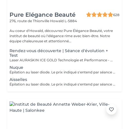
Pure Elégance Beauté
628
276, route de Thionville
Howald L-5884
Au coeur d'Howald, découvrez Pure Élégance Beauté, votre
institut de beauté où l'élégance rime avec bien-être. Notre
équipe chaleureuse et attentionné...
Rendez-vous découverte | Séance d'évolution +
Test
Laser AURASKIN ICE GOLD Technologie et Performance - multi- longueurs d'onde - tous les phototypes de peau - efficacité - durabilité - confort du traitement extrême - moins de douleurs grâce à son system de refroidissement très performant
Nuque
Épilation au laser diode. Le prix indiqué s'entend par séance (1x). Rasez bien la zone la quelle vous voulez traiter avant votre rendez-vous! Si vous vous êtes pas raser ou pas bien raser la zone désirer a traiter on devra vous facturer le rasage. 8-10 séances sont nécessaires pour un résultat optimal.
Aisselles
Épilation au laser diode. Le prix indiqué s'entend par séance (1x). Rasez bien la zone la quelle vous voulez traiter avant votre rendez-vous! Si vous vous êtes pas raser ou pas bien raser la zone désirer a traiter on devra vous facturer le rasage. 8-10 séances sont nécessaires pour un résultat optimal.