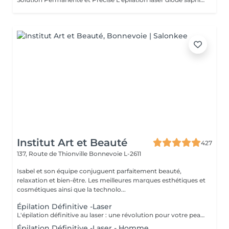
Institut Art et Beauté
427
137, Route de Thionville
Bonnevoie L-2611
Isabel et son équipe conjuguent parfaitement beauté,
relaxation et bien-être. Les meilleures marques esthétiques et
cosmétiques ainsi que la technolo...
Épilation Définitive -Laser
L'épilation définitive au laser : une révolution pour votre peau ! Avec notre technologie avancée Pulse Laser , offrez-vous investissement dans votre confort et votre beauté . Les avantages de l'épilation définitive : -Une méthode douce et indolore. -Résultats durables. -Adaptée à tous les types de peau. -Gain de temps et praticité. -Rapidité et efficacité. -Calculer 6 séance es par zone. Révéler votre beauté naturelle ! Votre bien-être est notre priorité.
Épilation Définitive -Laser - Homme