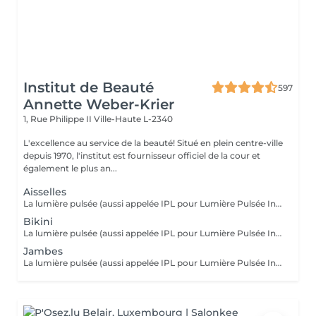
Institut de Beauté
597
Annette Weber-Krier
1, Rue Philippe II
Ville-Haute L-2340
L'excellence au service de la beauté! Situé en plein centre-ville
depuis 1970, l'institut est fournisseur officiel de la cour et
également le plus an...
Aisselles
La lumière pulsée (aussi appelée IPL pour Lumière Pulsée Intense) agit sur le poil en envoyant une lumière qui va être absorbée par le pigment noir du poil. La lumière pulsée localement se transforme en chaleur . C'est cette réaction thermique au niveau de la racine du poil (le bulbe) qui altère et freine la repousse. Dès les premières séances, les poils tombent et repoussent de moins en moins.
Bikini
La lumière pulsée (aussi appelée IPL pour Lumière Pulsée Intense) agit sur le poil en envoyant une lumière qui va être absorbée par le pigment noir du poil. La lumière pulsée localement se transforme en chaleur . C'est cette réaction thermique au niveau de la racine du poil (le bulbe) qui altère et freine la repousse. Dès les premières séances, les poils tombent et repoussent de moins en moins.
Jambes
La lumière pulsée (aussi appelée IPL pour Lumière Pulsée Intense) agit sur le poil en envoyant une lumière qui va être absorbée par le pigment noir du poil. La lumière pulsée localement se transforme en chaleur . C'est cette réaction thermique au niveau de la racine du poil (le bulbe) qui altère et freine la repousse. Dès les premières séances, les poils tombent et repoussent de moins en moins.