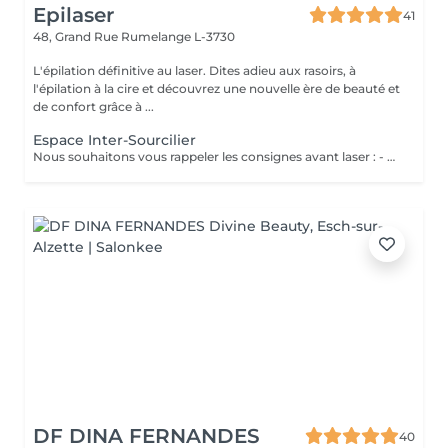
Epilaser
41
48, Grand Rue
Rumelange L-3730
L'épilation définitive au laser. Dites adieu aux rasoirs, à
l'épilation à la cire et découvrez une nouvelle ère de beauté et
de confort grâce à ...
Espace Inter-Sourcilier
Nous souhaitons vous rappeler les consignes avant laser : - Eviter le soleil, les bancs UV et l'autobronzant 2 semaines avant votre séance - Ne plus vous épiler 4 semaines avant votre 1ère séance de laser et pendant toute la durée du protocole - Raser la zone que vous souhaitez traiter entre 24 et 48h avant votre séance. Avertissement concernant les RDV non honorés : merci de bien vouloir nous prévenir par mail 24h à l'avance en cas d'impossibilité de vous rendre à votre RDV svp. Nous vous rappelons que la première consultation est gratuite et obligatoire avant de commencer tout traitement au laser.
DF DINA FERNANDES
40