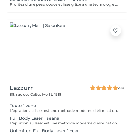
Profitez d'une peau douce et lisse grâce à une technologie de pointe qui allie efficacité, rapidité et confort tous les types de peau . Des résultats visibles et durables Un soin en toute sécurité et sans douleur Une méthode rapide pour être prête avant les fêtes ! Sublimez votre peau Prenez soin de vous vous le méritez !
Lazzurr
418
58, rue des Celtes
Merl L-1318
Toute 1 zone
L'épilation au laser est une méthode moderne d'élimination des poils indésirables grâce à l'émission de lumière laser. Le laser cible la mélanine du poil, détruisant le follicule pileux, ce qui entraîne une chute progressive des poils. L'un des types de laser les plus populaires est le laser à diode, qui convient à la plupart des types de peau et offre des résultats efficaces. Recommandations avant la séance : Rasage des zones traitées : Il est impératif de raser soigneusement toutes les zones à traiter 24 heures avant la séance. Cela permet au laser d'agir directement sur le follicule pileux et d'optimiser l'efficacité du traitement. Hygiène : Prenez une douche avant votre rendez-vous afin d'avoir une peau propre. Menstruation : Si vous avez vos règles le jour de la séance, utilisez un tampon. Condition importante : Si vous vous présentez avec des zones non rasées, le paiement de la séance sera automatiquement prélevé et aucun remboursement ne sera possible. Zones d'épilation au laser : 1. Visage 2. Aisselles 3. Demi-jambes 4. Cuisses 5. Bras 6. Poitrine 7. Ventre 8. Dos 9. Bas du dos 10. Cou 11. Maillot 12. Fesses 13. Sillon inter-fessier
Full Body Laser 1 seans
L'épilation au laser est une méthode moderne d'élimination des poils indésirables grâce à l'émission de lumière laser. Le laser cible la mélanine du poil, détruisant le follicule pileux, ce qui entraîne une chute progressive des poils. L'un des types de laser les plus populaires est le laser à diode, qui convient à la plupart des types de peau et offre des résultats efficaces. Recommandations avant la séance : Rasage des zones traitées : Il est impératif de raser soigneusement toutes les zones à traiter 24 heures avant la séance. Cela permet au laser d'agir directement sur le follicule pileux et d'optimiser l'efficacité du traitement. Hygiène : Prenez une douche avant votre rendez-vous afin d'avoir une peau propre. Menstruation : Si vous avez vos règles le jour de la séance, utilisez un tampon. Condition importante : Si vous vous présentez avec des zones non rasées, le paiement de la séance sera automatiquement prélevé et aucun remboursement ne sera possible. Unlimited number of zones in 1 hour.
Unlimited Full Body Laser 1 Year