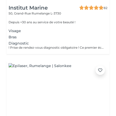
Institut Marine
82
50, Grand-Rue
Rumelange L-3730
Depuis +30 ans au service de votre beauté !
Visage
Bras
Diagnostic
! Prise de rendez-vous diagnostic obligatoire ! Ce premier échange nous permet de : - Evaluer votre phototype et la faisabilité du traitement - Ecarter toute contre-indication médicale - Définir un plan personnalisé adapté a votre peau et votre pilosité - Répondre à toutes vos questions Aucun traitement ne pourra être réaliser sans ce diagnostic préalable. Merci de réserver votre rendez-vous diagnostic en priorité avant toute autre prestation.