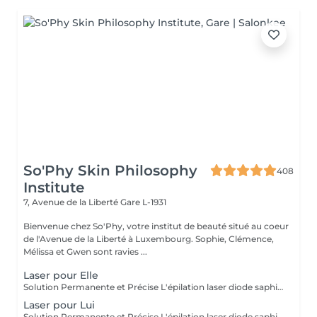
So'Phy Skin Philosophy
408
Institute
7, Avenue de la Liberté
Gare L-1931
Bienvenue chez So'Phy, votre institut de beauté situé au coeur
de l'Avenue de la Liberté à Luxembourg. Sophie, Clémence,
Mélissa et Gwen sont ravies ...
Laser pour Elle
Solution Permanente et Précise L'épilation laser diode saphir est une méthode efficace et durable pour éliminer les poils de manière permanente. Ce traitement utilise un faisceau de lumière ciblant la mélanine dans les follicules pileux, offrant des résultats durables et une réduction significative de la repousse. Le laser diode saphir est connu pour sa précision, sa rapidité et son confort, grâce à un système de refroidissement de la peau. Il est idéal pour des zones comme le visage, les jambes, les aisselles ou le bikini, pour une peau lisse, soyeuse et sans poils. Avant de prendre rendez-vous merci de consulter notre politique de rendez-vous sur la page d'accueil.
Laser pour Lui
Solution Permanente et Précise L'épilation laser diode saphir est une méthode efficace et durable pour éliminer les poils de manière permanente. Ce traitement utilise un faisceau de lumière ciblant la mélanine dans les follicules pileux, offrant des résultats durables et une réduction significative de la repousse. Le laser diode saphir est connu pour sa précision, sa rapidité et son confort, grâce à un système de refroidissement de la peau. Il est idéal pour des zones comme le visage, les jambes, les aisselles ou le bikini, pour une peau lisse, soyeuse et sans poils. Avant de prendre rendez-vous merci de consulter notre politique de rendez-vous sur la page d'accueil.