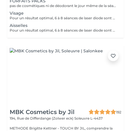
FORFAITS PACKS
pas de cosmétiques ni de déodorant le jour même de la séance !
Visage
Pour un résultat optimal, 6 à 8 séances de laser diode sont généralement recommandées. En cas de pilosité plus dense, quelques séances supplémentaires peuvent être nécessaires. Recommandations avant chaque séance : - Raser la zone concernée 24h à 48h avant le rendez-vous - Ne pas utiliser de cire, d'épilateur électrique ou de pince à épiler durant les 6 semaines précédant le début du traitement (le rasoir ou les ciseaux restent autorisés) En fin de traitement, 5 à 10 % des poils peuvent subsister. Ceux-ci seront éliminés lors des séances d'entretien, à raison de 1 à 2 fois par an. Le laser traite tous les types de peau, de la plus claire à la plus foncée, ainsi que la majorité des types de poils, à l'exception des poils blancs, qui ne contiennent pas de mélanine.
Aisselles
Pour un résultat optimal, 6 à 8 séances de laser diode sont généralement recommandées. En cas de pilosité plus dense, quelques séances supplémentaires peuvent être nécessaires. Recommandations avant chaque séance : Pas de cosmétiques ni de déodorant le jour même de la séance ! - Raser la zone concernée 24h à 48h avant le rendez-vous - Ne pas utiliser de cire, d'épilateur électrique ou de pince à épiler durant les 6 semaines précédant le début du traitement (le rasoir ou les ciseaux restent autorisés) En fin de traitement, 5 à 10 % des poils peuvent subsister. Ceux-ci seront éliminés lors des séances d'entretien, à raison de 1 à 2 fois par an. Le laser traite tous les types de peau, de la plus claire à la plus foncée, ainsi que la majorité des types de poils, à l'exception des poils blancs, qui ne contiennent pas de mélanine.
MBK Cosmetics by Jil
192
194, Rue de Differdange (Zolwer eck)
Soleuvre L-4437
METHODE Brigitte Kettner - TOUCH BY JIL, comprendre la