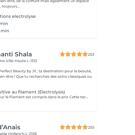
bien-être, de la coiffure mais également un espace
 toujours...
tions electrolyse
 min
0 min
anti Shala
253
cins
Ville-Haute L-1313
rfect Beauty by Jil , ta destination pour la beauté,
s des soins classiques ou
itive au filament (Electrolysis)
Tarif de 6 euro pour le filament est compris dans le prix Cette technique est juste pratiqué au niveau du visage chez nous. Le but de l'épilation électrique est de détruire les cellules à l'origine de la repousse du poil. La technique consiste à faire glisser dans le follicule pilo-sébacé jusqu'au bulbe un fin filament transmettant le courant électrique destructeur. Une infime impulsion électrique est administrée sur le bulbe pilaire : une forte et brève chaleur localisée est alors ressentie par le client. Le poil est ensuite retiré avec une pince à épiler, sans effectuer de résistance. Ces étapes sont répétées poil par poil jusqu'à la fin de la séance. Contrairement à d'autres méthodes temporaires comme la cire ou le rasage, l'électrolyse offre des résultats permanents. Cette méthode est définitive. Elle traite tout types de poils et peaux. Contraindication = Peacemaker
d’Anais
255
laïde
Hollerich L-2128