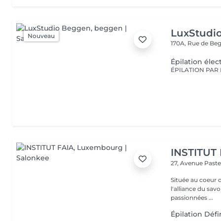
LuxStudi
Nouveau
170A, Rue de B
Épilation élec
INSTITUT
27, Avenue Past
Située au coeur 
l'alliance du savoir-faire e
passionnées ...
Épilation Défin