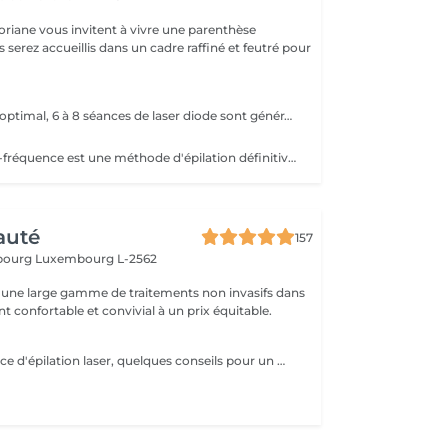
oriane vous invitent à vivre une parenthèse
Pour un résultat optimal, 6 à 8 séances de laser diode sont généralement recommandées. En cas de pilosité plus dense, quelques séances supplémentaires peuvent être nécessaires. Recommandations avant chaque séance : - Raser la zone concernée 24h à 48h avant le rendez-vous - Ne pas utiliser de cire, d'épilateur électrique ou de pince à épiler durant les 6 semaines précédant le début du traitement (le rasoir ou les ciseaux restent autorisés) En fin de traitement, 5 à 10 % des poils peuvent subsister. Ceux-ci seront éliminés lors des séances d'entretien, à raison de 1 à 2 fois par an. Le laser traite tous les types de peau, de la plus claire à la plus foncée, ainsi que la majorité des types de poils, à l'exception des poils blancs, qui ne contiennent pas de mélanine.
L'épilation haute-fréquence est une méthode d'épilation définitive au poil par poil. Plus clairement, l'épilation haute fréquence est une évolution de l'épilation électrique aussi appelée électrolyse. Vous l'aurez compris, il s'agit d'une alternative efficace pour tous les types de poils. Notamment les poils blonds, blancs et roux qui ne sont donc pas éligibles à l'épilation laser. Les zones les plus traitées sont les zones du visage. 3€ la minute
auté
157
sbourg
Luxembourg L-2562
une large gamme de traitements non invasifs dans
 confortable et convivial à un prix équitable.
Avant votre séance d'épilation laser, quelques conseils pour un meilleur confort et un résultat optimal : 1. Rasez la zone à traiter : de préférence la veille avec un rasoir. 2. Venez avec une peau propre et sèche : sans maquillage, crème, parfum, huile ou déodorant. 3. Protégez votre peau : évitez le soleil, l'autobronzant ainsi que les gommages durant les 3 jours précédant la séance.