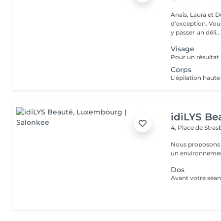
Anais, Laura et D
d'exception. Vous serez accueillis dans un cadre raffiné et feutré pour
y passer un déli...
Visage
Corps
idiLYS Be
4, Place de Stra
Nous proposons 
un environnement
Dos