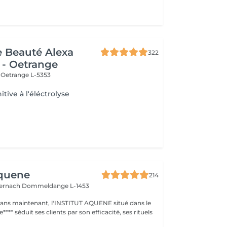
de Beauté Alexa
322
 - Oetrange
e
Oetrange L-5353
itive à l'éléctrolyse
Aquene
214
ternach
Dommeldange L-1453
1 ans maintenant, l'INSTITUT AQUENE situé dans le
**** séduit ses clients par son efficacité, ses rituels