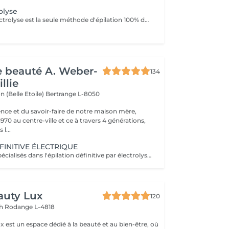
olyse
Depuis 1875, l'électrolyse est la seule méthode d'épilation 100% définitive reconnue par les agences de réglementation gouvernementales. Toutes les couleurs de peau et de poil ainsi que toutes les régions peuvent être traitées efficacement et sans aucun compromis. Apilus offre une technologie avancée qui a fait ses preuves en épilation. Déjà utilisés par des milliers de centres à travers le monde entier, les appareils d'électrolyse Apilus offrent des traitements plus efficaces, plus confortables, et des résultats complètement définitifs beaucoup plus rapidement que tout autre système d'épilation. N'hésitez pas à nous contacter pour de plus amples informations.
de beauté A. Weber-
134
llie
n (Belle Etoile)
Bertrange L-8050
ence et du savoir-faire de notre maison mère,
970 au centre-ville et ce à travers 4 générations,
l...
FINITIVE ÉLECTRIQUE
Nous sommes spécialisés dans l'épilation définitive par électrolyse depuis 1970. Cette méthode d'épilation définitive est incontestée. L'électrolyse permet l'élimination définitive des cellules responsables de la pousse des poils en insérant un filament dans le follicule pileux et en appliquant un courant à grande vitesse adapté au poil et à la région cible. Toutes les couleurs de peau et de cheveux et toutes les régions peuvent être traitées efficacement et sans compromis.
auty Lux
120
ch
Rodange L-4818
 est un espace dédié à la beauté et au bien-être, où