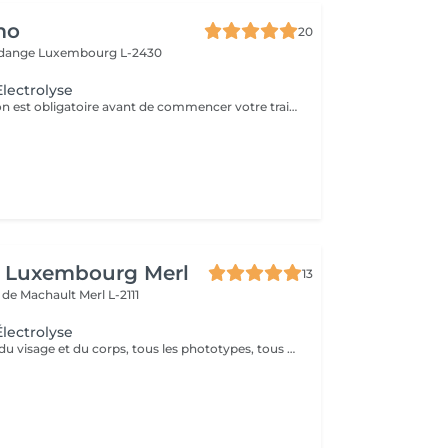
mo
20
Rodange
Luxembourg L-2430
Electrolyse
Cette consultation est obligatoire avant de commencer votre traitement d'épilation définitive par Haute Fréquence. Notre centre est équipé de la technologie Apilus.
n Luxembourg Merl
13
e de Machault
Merl L-2111
Électrolyse
Toutes les zones du visage et du corps, tous les phototypes, tous les types de poils ( couleur, épaisseur, forme ), toute l'année, sans douleur