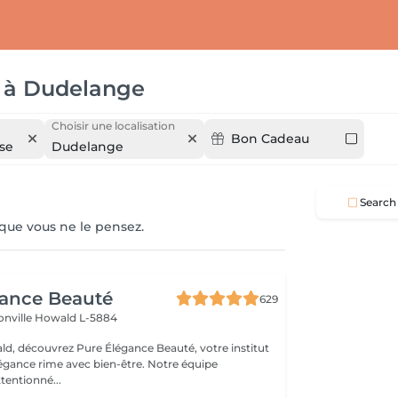
à
Dudelange
Choisir une localisation
Bon Cadeau
yse
Dudelange
Search
 que vous ne le pensez.
gance Beauté
629
onville
Howald L-5884
d, découvrez Pure Élégance Beauté, votre institut
légance rime avec bien-être. Notre équipe
tentionné...