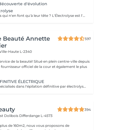
écouverte d'évolution
trolyse
Marre de ces poils qui n'en font qu'à leur tête ? L'Électrolyse est l'unique méthode reconnue comme 100% définitive, poil par poil. Elle neutralise tout, même les poils blonds, blancs ou ceux que le laser a ratés. C'est précis, c'est permanent. Le prix s'ajuste à la minute : vous ne payez que le temps vraiment nécessaire.
de Beauté Annette
597
ier
Ville-Haute L-2340
uté! Situé en plein centre-ville depuis
st fournisseur officiel de la cour et également le plus
FINITIVE ÉLECTRIQUE
Nous sommes spécialisés dans l'épilation définitive par électrolyse depuis 1970. Cette méthode d'épilation définitive est incontestée. L'électrolyse permet l'élimination définitive des cellules responsables de la pousse des poils en insérant un filament dans le follicule pileux et en appliquant un courant à grande vitesse adapté au poil et à la région cible. Toutes les couleurs de peau et de cheveux et toutes les régions peuvent être traitées efficacement et sans compromis.
eauty
394
st Dolibois
Differdange L-4573
 plus de 160m2, nous vous proposons de