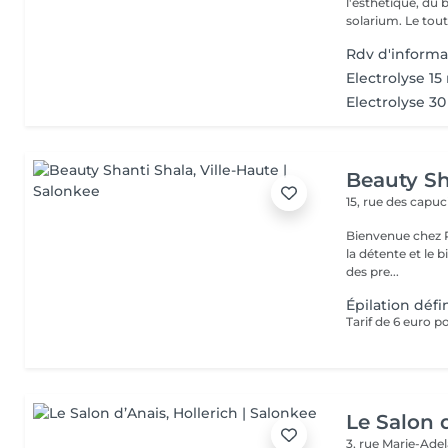
l'esthétique, du 
solarium. Le tout,
Rdv d'informa
Electrolyse 15
Electrolyse 3
Beauty Sh
15, rue des capu
Bienvenue chez Pe
la détente et le bien-être ! Que tu recherche
des pre...
Épilation défin
Le Salon 
3, rue Marie-Ade