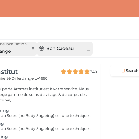
ne localisation
Bon Cadeau
dange
stitut
Search
340
Liberté
Differdange L-4660
uipe de Aromas institut est à votre service. Nous
rge gamme de soins du visage & du corps, des
res, ...
aring
Le Soin Épilatoire au Sucre (ou Body Sugaring) est une technique d'épilation bien particulière, qui rencontre de plus en plus de succès. Pourtant utilisée depuis des siècle, ce soin épilatoire est très efficafce pour vaincre les poils contrariants, mais il comporte également de nombreux autres avantages : Le soin épilatoire au sucre est : Écologique et 100% Vegan Idéal pour les personnes souffrants de problèmes de circulation Doté d'un pouvoir exfoliant : le sucre rends la peau belle et lisse Gommant : permet une meilleure prise des poils courts et incarnés Empêche les réaction inflammatoires et les folliculites Une épilation semi-définitive : le sucre coule dans le pore pileux, au plus près des racines pour une meilleure prise du bulbe, sans casser le poil. Leur production diminue de façon spectaculaire : 20 à 40% de poils en moins en 1 an.
ng
Le Soin Épilatoire au Sucre (ou Body Sugaring) est une technique d'épilation bien particulière, qui rencontre de plus en plus de succès. Pourtant utilisée depuis des siècle, ce soin épilatoire est très efficafce pour vaincre les poils contrariants, mais il comporte également de nombreux autres avantages : Le soin épilatoire au sucre est : Écologique et 100% Vegan Idéal pour les personnes souffrants de problèmes de circulation Doté d'un pouvoir exfoliant : le sucre rends la peau belle et lisse Gommant : permet une meilleure prise des poils courts et incarnés Empêche les réaction inflammatoires et les folliculites Une épilation semi-définitive : le sucre coule dans le pore pileux, au plus près des racines pour une meilleure prise du bulbe, sans casser le poil. Leur production diminue de façon spectaculaire : 20 à 40% de poils en moins en 1 an.
ring