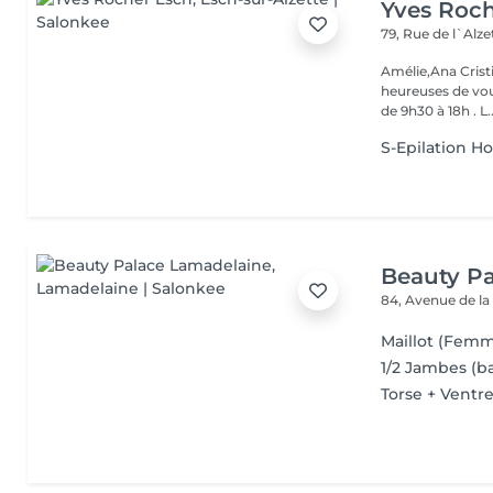
Yves Roc
79, Rue de l`Alz
Amélie,Ana Crist
heureuses de vou
de 9h30 à 18h . L..
S-Epilation 
Beauty P
84, Avenue de la
Maillot (Fem
1/2 Jambes (ba
Torse + Ventr