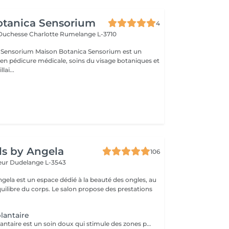
otanica Sensorium
4
-Duchesse Charlotte
Rumelange L-3710
otanica Sensorium est un
é en pédicure médicale, soins du visage botaniques et
lai...
ls by Angela
106
teur
Dudelange L-3543
ngela est un espace dédié à la beauté des ongles, au
équilibre du corps. Le salon propose des prestations
lantaire
La réflexologie plantaire est un soin doux qui stimule des zones précises du pied pour rééquilibrer le corps, apaiser le stress et libérer les tensions. Grâce à des pressions ciblées, elle favorise la détente profonde, améliore le sommeil, la circulation et le bien-être général. Un moment de relaxation totale, où le corps retrouve naturellement son harmonie