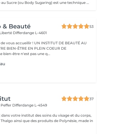
Le Soin Épilatoire au Sucre (ou Body Sugaring) est une technique d'épilation bien particulière, qui rencontre de plus en plus de succès. Pourtant utilisée depuis des siècle, ce soin épilatoire est très efficafce pour vaincre les poils contrariants, mais il comporte également de nombreux autres avantages : Le soin épilatoire au sucre est : Écologique et 100% Vegan Idéal pour les personnes souffrants de problèmes de circulation Doté d'un pouvoir exfoliant : le sucre rends la peau belle et lisse Gommant : permet une meilleure prise des poils courts et incarnés Empêche les réaction inflammatoires et les folliculites Une épilation semi-définitive : le sucre coule dans le pore pileux, au plus près des racines pour une meilleure prise du bulbe, sans casser le poil. Leur production diminue de façon spectaculaire : 20 à 40% de poils en moins en 1 an.
o & Beauté
53
 Liberté
Differdange L-4601
eillir ! UN INSTITUT DE BEAUTÉ AU
TRE BIEN-ÊTRE EN PLEIN COEUR DE
IFFERDANGE Le bien-être n'est pas une q...
eau
itut
37
r Peffer
Differdange L-4549
dans votre institut des soins du visage et du corps,
s Thalgo ainsi que des produits de Polynésie, made in