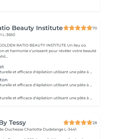
tio Beauty Institute
70
l L-3650
BEAUTY INSTITUTE Un lieu où
ion et harmonie s'unissent pour révéler votre beauté
re phil...
et
Une méthode naturelle et efficace d'épilation utilisant une pâte à base de sucre, eau et citron, idéale pour tous types de peaux, même sensibles. Bénéfices : moins douloureuse, réduit les risques d'irritation et respecte la peau. Résultat : une peau douce et nette, avec une repousse plus lente. Une épilation douce, écologique et respectueuse de votre peau.
ton
Une méthode naturelle et efficace d'épilation utilisant une pâte à base de sucre, eau et citron, idéale pour tous types de peaux, même sensibles. Bénéfices : moins douloureuse, réduit les risques d'irritation et respecte la peau. Résultat : une peau douce et nette, avec une repousse plus lente. Une épilation douce, écologique et respectueuse de votre peau.
Une méthode naturelle et efficace d'épilation utilisant une pâte à base de sucre, eau et citron, idéale pour tous types de peaux, même sensibles. Bénéfices : moins douloureuse, réduit les risques d'irritation et respecte la peau. Résultat : une peau douce et nette, avec une repousse plus lente. Une épilation douce, écologique et respectueuse de votre peau.
By Tessy
28
de-Duchesse Charlotte
Dudelange L-3441