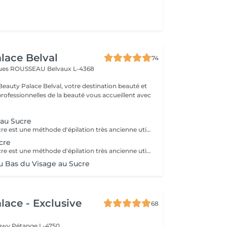
lace Belval
74
cques ROUSSEAU
Belvaux L-4368
eauty Palace Belval, votre destination beauté et
professionnelles de la beauté vous accueillent avec
 au Sucre
L'épilation au sucre est une méthode d'épilation très ancienne utilisée depuis 1900 av. JC. Composée d'eau, de jus de citron, de miel et de sucre. 100% naturelle elle à des propriétés exfoliantes. Idéale pour les poils courts, durs ou incarnés. La peau est plus douce et soyeuse.
cre
L'épilation au sucre est une méthode d'épilation très ancienne utilisée depuis 1900 av. JC. Composée d'eau, de jus de citron, de miel et de sucre. 100% naturelle elle à des propriétés exfoliantes. Idéale pour les poils courts, durs ou incarnés. La peau est plus douce et soyeuse.
u Bas du Visage au Sucre
lace - Exclusive
68
ngwy
Pétange L-4750