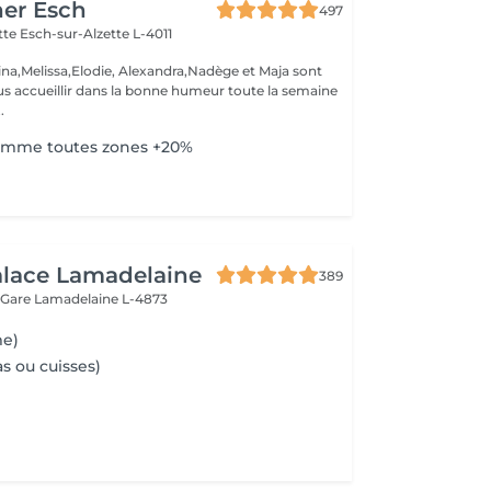
her Esch
497
ette
Esch-sur-Alzette L-4011
ina,Melissa,Elodie, Alexandra,Nadège et Maja sont
s accueillir dans la bonne humeur toute la semaine
.
Homme toutes zones +20%
alace Lamadelaine
389
 Gare
Lamadelaine L-4873
me)
s ou cuisses)
e