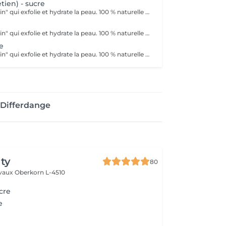
etien) - sucre
Une épilation "soin" qui exfolie et hydrate la peau. 100 % naturelle et vegane. La sensation de chaleur est diminuée ainsi que les poils incarnés si vous y êtes sujets. Plus durable dans le temps, après 3 séances vous espacerez vos épilations de 7 semaines car cette technique permet le retrait des poils même naissants avec leurs bulbes.
Une épilation "soin" qui exfolie et hydrate la peau. 100 % naturelle et vegane. La sensation de chaleur est diminuée ainsi que les poils incarnés si vous y êtes sujets. Plus durable dans le temps, après 3 séances vous espacerez vos épilations de 7 semaines car cette technique permet le retrait des poils même naissants avec leurs bulbes.
e
Une épilation "soin" qui exfolie et hydrate la peau. 100 % naturelle et vegane. La sensation de chaleur est diminuée ainsi que les poils incarnés si vous y êtes sujets. Plus durable dans le temps, après 3 séances vous espacerez vos épilations de 7 semaines car cette technique permet le retrait des poils même naissants avec leurs bulbes.
 Differdange
ty
80
lvaux
Oberkorn L-4510
cre
e