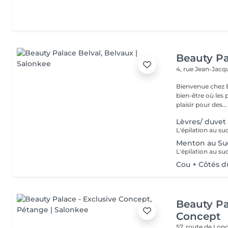
Beauty Pa
4, rue Jean-Ja
Bienvenue chez B
bien-être où les 
plaisir pour des...
Lèvres/ duvet
Menton au Su
Cou + Côtés d
Beauty Pa
Concept
57, route de Lo