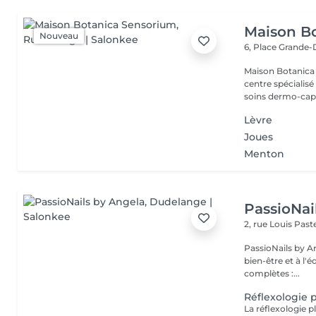
Maison B
Nouveau
6, Place Grande
Maison Botanica Sensorium Maison B
centre spécialis
soins dermo-capil
Lèvre
Joues
Menton
PassioNai
2, rue Louis Pas
PassioNails by A
bien-être et à l'
complètes :...
Réflexologie p