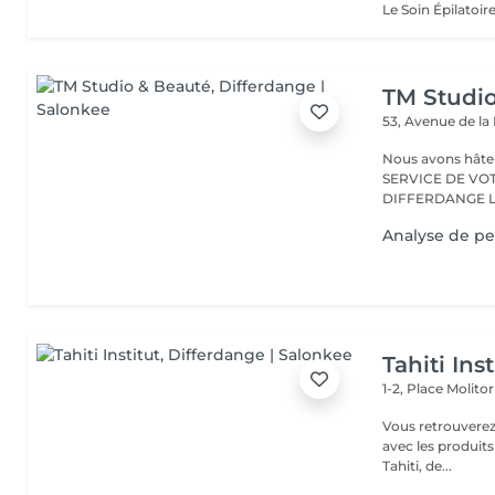
TM Studi
53, Avenue de la
Nous avons hâte de vous accu
SERVICE DE VO
D
Analyse de p
Tahiti Inst
1-2, Place Molito
Vous retrouverez 
avec les produit
Tahiti, de...