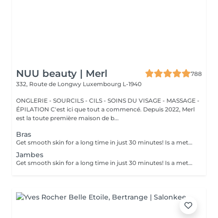
NUU beauty | Merl
788
332, Route de Longwy
Luxembourg L-1940
ONGLERIE - SOURCILS - CILS - SOINS DU VISAGE - MASSAGE -
ÉPILATION C'est ici que tout a commencé. Depuis 2022, Merl
est la toute première maison de b...
Bras
Get smooth skin for a long time in just 30 minutes! Is a method of hair removal when your hair is pulled out with warm wax with the hair follicle. How is wax epilation done? - preparation (the beautician applies a special antiseptic lotion to the skin) - wax is applied (the wax mixture is heated to a certain temperature, after which it is applied to the skin using a wooden stick) - depilation (after the wax hardens the beautician removes the wax strips with hair using sharp movements) - wax residue are removed (wax residues are cleaned off and aloe vera cream is applied) Age restrictions: recommended to do from 14 years. Post procedure recommendations: recommended to do not take hot bath, do not visit sauna, do not swim in the pool for 12 hours after the procedure - it can cause irritation. Frequency: once in 4 weeks.
Jambes
Get smooth skin for a long time in just 30 minutes! Is a method of hair removal when your hair is pulled out with warm wax with the hair follicle. How is wax epilation done? - preparation (the beautician applies a special antiseptic lotion to the skin) - wax is applied (the wax mixture is heated to a certain temperature, after which it is applied to the skin using a wooden stick) - depilation (after the wax hardens the beautician removes the wax strips with hair using sharp movements) - wax residue are removed (wax residues are cleaned off and aloe vera cream is applied) Age restrictions: recommended to do from 14 years. Post procedure recommendations: recommended to do not take hot bath, do not visit sauna, do not swim in the pool for 12 hours after the procedure - it can cause irritation. Frequency: once in 4 weeks.