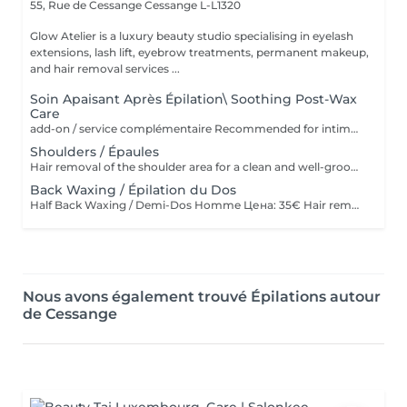
55, Rue de Cessange
Cessange L-L1320
Glow Atelier is a luxury beauty studio specialising in eyelash
extensions, lash lift, eyebrow treatments, permanent makeup,
and hair removal services ...
Soin Apaisant Après Épilation\ Soothing Post-Wax
Care
add-on / service complémentaire Recommended for intimate areas, underarms and sensitive skin. * Recommandé pour le maillot, les aisselles et les peaux sensibles. Service complémentaire à ajouter après une épilation à la cire. Idéal pour les peaux sensibles ou sujettes aux rougeurs. Application d'un masque apaisant et d'une poudre anti-stress pour calmer la peau, réduire l'inconfort et laisser la peau douce et protégée Add-on service after waxing. Ideal for sensitive skin or skin prone to redness and irritation. Includes the application of a soothing mask and anti-stress powder to calm the skin, reduce discomfort, and leave it soft and protected.
Shoulders / Épaules
Hair removal of the shoulder area for a clean and well-groomed appearance. Épilation des épaules pour un résultat propre et soigné.
Back Waxing / Épilation du Dos
Half Back Waxing / Demi-Dos Homme Цена: 35€ Hair removal of the upper or lower back for a clean and well-groomed appearance. Épilation du haut ou du bas du dos pour un résultat propre et soigné. Full Back Waxing / Dos Complet Homme Цена: 58€ Hair removal of the entire back, including upper and lower back, for smooth and long-lasting results. Épilation complète du dos, incluant le haut et le bas du dos, pour un résultat lisse et durable.
Nous avons également trouvé Épilations autour
de Cessange