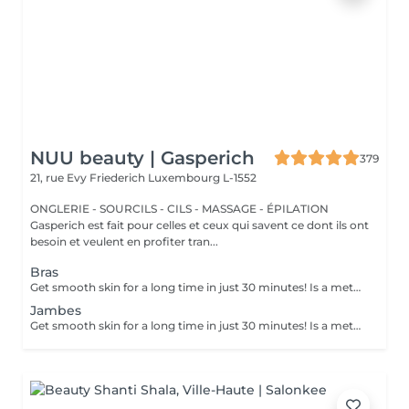
NUU beauty | Gasperich
379
21, rue Evy Friederich
Luxembourg L-1552
ONGLERIE - SOURCILS - CILS - MASSAGE - ÉPILATION
Gasperich est fait pour celles et ceux qui savent ce dont ils ont
besoin et veulent en profiter tran...
Bras
Get smooth skin for a long time in just 30 minutes! Is a method of hair removal when your hair is pulled out with warm wax with the hair follicle. How is wax epilation done? - preparation (the beautician applies a special antiseptic lotion to the skin) - wax is applied (the wax mixture is heated to a certain temperature, after which it is applied to the skin using a wooden stick) - depilation (after the wax hardens the beautician removes the wax strips with hair using sharp movements) - wax residue are removed (wax residues are cleaned off and aloe vera cream is applied) Age restrictions: recommended to do from 14 years. Post procedure recommendations: recommended to do not take hot bath, do not visit sauna, do not swim in the pool for 12 hours after the procedure - it can cause irritation. Frequency: once in 4 weeks.
Jambes
Get smooth skin for a long time in just 30 minutes! Is a method of hair removal when your hair is pulled out with warm wax with the hair follicle. How is wax epilation done? - preparation (the beautician applies a special antiseptic lotion to the skin) - wax is applied (the wax mixture is heated to a certain temperature, after which it is applied to the skin using a wooden stick) - depilation (after the wax hardens the beautician removes the wax strips with hair using sharp movements) - wax residue are removed (wax residues are cleaned off and aloe vera cream is applied) Age restrictions: recommended to do from 14 years. Post procedure recommendations: recommended to do not take hot bath, do not visit sauna, do not swim in the pool for 12 hours after the procedure - it can cause irritation. Frequency: once in 4 weeks.