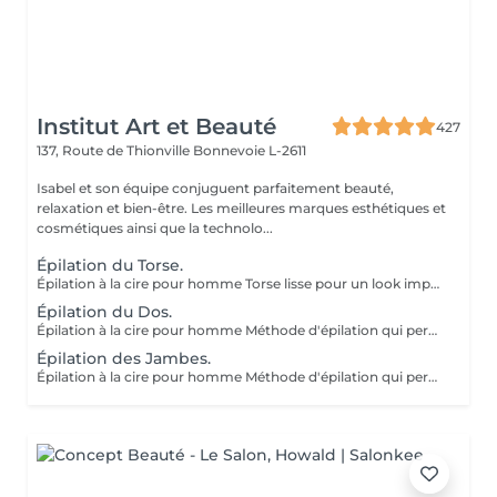
Institut Art et Beauté
427
137, Route de Thionville
Bonnevoie L-2611
Isabel et son équipe conjuguent parfaitement beauté,
relaxation et bien-être. Les meilleures marques esthétiques et
cosmétiques ainsi que la technolo...
Épilation du Torse.
Épilation à la cire pour homme Torse lisse pour un look impeccable. Méthode d'épilation qui permet l'élimination des poils de façon efficace. Les poils qui repoussent s'affinent et sont plus doux. Pour l'épilation masculine, nous utilisons la cire tiède pour la plupart des régions du corps et la cire chaude pour les régions plus sensibles (torse et parties intimes). Le post-épilatoire spécifique aux besoins de la peau des hommes est appliqué par la suite afin de minimiser l'apparition de petits boutons et de poils incarnés. Gardez à l'esprit qu'une exfoliation APRÈS l'épilation est la façon la plus efficace de minimiser ces effets indésirables.
Épilation du Dos.
Épilation à la cire pour homme Méthode d'épilation qui permet l'élimination des poils de façon efficace. Les poils qui repoussent s'affinent et sont plus doux. Pour l'épilation masculine, nous utilisons la cire tiède pour la plupart des régions du corps et la cire chaude pour les régions plus sensibles (torse et parties intimes). Le post-épilatoire spécifique aux besoins de la peau des hommes est appliqué par la suite afin de minimiser l'apparition de petits boutons et de poils incarnés. Gardez à l'esprit qu'une exfoliation APRÈS l'épilation est la façon la plus efficace de minimiser ces effets indésirables.
Épilation des Jambes.
Épilation à la cire pour homme Méthode d'épilation qui permet l'élimination des poils de façon efficace. Les poils qui repoussent s'affinent et sont plus doux. Pour l'épilation masculine, nous utilisons la cire tiède pour la plupart des régions du corps et la cire chaude pour les régions plus sensibles (torse et parties intimes). Le post-épilatoire spécifique aux besoins de la peau des hommes est appliqué par la suite afin de minimiser l'apparition de petits boutons et de poils incarnés. Gardez à l'esprit qu'une exfoliation APRÈS l'épilation est la façon la plus efficace de minimiser ces effets indésirables.