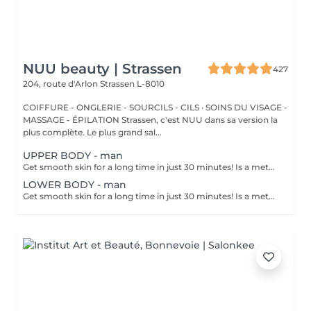
NUU beauty | Strassen
427
204, route d'Arlon
Strassen L-8010
COIFFURE - ONGLERIE - SOURCILS - CILS · SOINS DU VISAGE -
MASSAGE - ÉPILATION Strassen, c'est NUU dans sa version la
plus complète. Le plus grand sal...
UPPER BODY - man
Get smooth skin for a long time in just 30 minutes! Is a method of hair removal when your hair is pulled out with warm wax with the hair follicle. How is wax epilation done? - preparation is performed - wax is applied - depilation is performed - wax residue is removed Age restrictions: recommended to do from 14 years. Post procedure recommendations: do not take hot bath, do not visit sauna, do not swim in the pool for 12 hours after the procedure - it can cause irritation. Frequency: once in 4 weeks.
LOWER BODY - man
Get smooth skin for a long time in just 30 minutes! Is a method of hair removal when your hair is pulled out with warm wax with the hair follicle. How is wax epilation done? - preparation is performed - wax is applied - depilation is performed - wax residue is removed Age restrictions: recommended to do from 14 years. Post procedure recommendations: do not take hot bath, do not visit sauna, do not swim in the pool for 12 hours after the procedure - it can cause irritation. Frequency: once in 4 weeks.