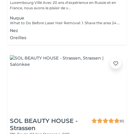
Luxembourg Villé Avec 20 ans d'expérience en Russie et en
France, nous avons le plaisir de v...
Nuque
What to Do Before Laser Hair Removal: 1. Shave the area 24 hours before your appointment don't wax or pluck. 2. Avoid sun exposure and tanning 3. Clean the skin make sure the area is free of lotion, deodorant, makeup, or oils. 4. Avoid active skincare products (like retinoids, acids, or scrubs) on the area for a few days before treatment. 5. Do not take photosensitizing medications (like certain antibiotics) check with your technician if you're unsure. 6. Wear loose, comfortable clothing on the day of your appointment. 7. Inform your technician if you are pregnant, breastfeeding, or have any medical conditions. Contraindications After Permanent Laser Hair Removal: 1. Avoid sun exposure for at least 12 weeks before and after treatment. 2. Do not use tanning beds or self-tanners in the treated area. 3. Avoid hot baths, saunas, and steam rooms for 2448 hours after treatment. 4. Do not wax, pluck, or use depilatory creams between sessions shaving is allowed. 5. Avoid using active skincare products (like retinoids, acids, or exfoliants) on the treated area for several days. 6. Do not apply makeup or perfumed products immediately after treatment (especially on the face). 7. Pregnancy and certain medications (like photosensitizing drugs) may be contraindications always consult a professional first.
Nez
Oreilles
SOL BEAUTY HOUSE -
85
Strassen