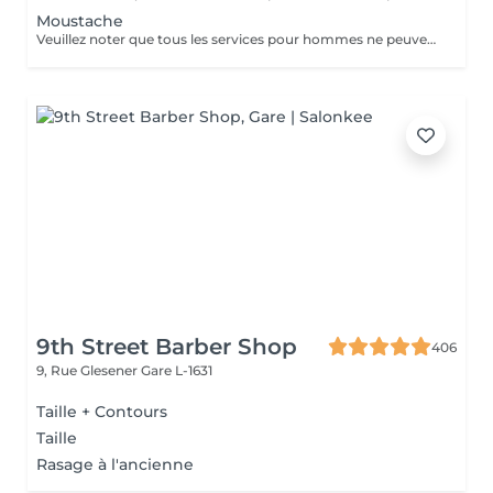
Moustache
Veuillez noter que tous les services pour hommes ne peuvent PAS être réservés en ligne. Merci d'appeler ou de passer pour réserver ces derniers. Quiconque ne respecte pas cela et réserve un service pour femme à la place ou utilise le compte d'une femme pour bloquer du temps pour le service d'un homme sera bloqué de toutes les réservations futures.
9th Street Barber Shop
406
9, Rue Glesener
Gare L-1631
Taille + Contours
Taille
Rasage à l'ancienne