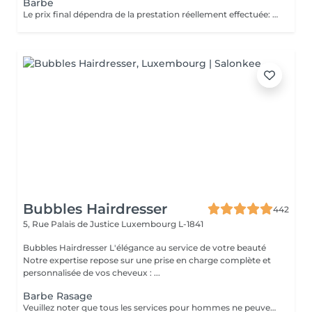
Barbe
Le prix final dépendra de la prestation réellement effectuée: Taille barbe : 26 EUR Taille barbe avec rasage contours : 32.5 EUR Rasage complet avec soins : 32.5 EUR
Bubbles Hairdresser
442
5, Rue Palais de Justice
Luxembourg L-1841
Bubbles Hairdresser L'élégance au service de votre beauté
Notre expertise repose sur une prise en charge complète et
personnalisée de vos cheveux : ...
Barbe Rasage
Veuillez noter que tous les services pour hommes ne peuvent PAS être réservés en ligne. Merci d'appeler ou de passer pour réserver ces derniers. Quiconque ne respecte pas cela et réserve un service pour femme à la place ou utilise le compte d'une femme pour bloquer du temps pour le service d'un homme sera bloqué de toutes les réservations futures.