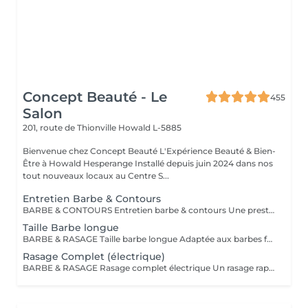
Concept Beauté - Le
455
Salon
201, route de Thionville
Howald L-5885
Bienvenue chez Concept Beauté L'Expérience Beauté & Bien-
Être à Howald Hesperange Installé depuis juin 2024 dans nos
tout nouveaux locaux au Centre S...
Entretien Barbe & Contours
BARBE & CONTOURS Entretien barbe & contours Une prestation idéale pour entretenir votre barbe et lui donner une forme nette et soignée. Cyril redéfinit les contours avec précision et travaille la longueur pour un résultat harmonieux. Finition aux ciseaux et à la tondeuse. Bienvenue dans notre espace Barber avec Cyril, notre expert barbier Nous accueillons notre clientèle masculine dans un espace Barber élégant et moderne, où Cyril, notre barbier, met son expertise au service de votre style. Que ce soit pour une coupe de cheveux impeccable ou un soin de barbe sur mesure, chaque prestation est réalisée avec précision et savoir-faire, dans une ambiance conviviale et raffinée.
Taille Barbe longue
BARBE & RASAGE Taille barbe longue Adaptée aux barbes fournies et longues, cette prestation permet d'équilibrer les volumes et de structurer votre barbe tout en respectant votre style. La coupe est réalisée aux ciseaux et à la tondeuse, avec des soins spécifiques pour nourrir et discipliner le poil. Bienvenue dans notre espace Barber avec Cyril, notre expert barbier Nous accueillons notre clientèle masculine dans un espace Barber élégant et moderne, où Cyril, notre barbier, met son expertise au service de votre style. Que ce soit pour une coupe de cheveux impeccable ou un soin de barbe sur mesure, chaque prestation est réalisée avec précision et savoir-faire, dans une ambiance conviviale et raffinée.
Rasage Complet (électrique)
BARBE & RASAGE Rasage complet électrique Un rasage rapide et efficace réalisé à la tondeuse et à la shavette électrique, idéal pour un look soigné et sans irritation. Bienvenue dans notre espace Barber avec Cyril, notre expert barbier Nous accueillons notre clientèle masculine dans un espace Barber élégant et moderne, où Cyril, notre barbier, met son expertise au service de votre style. Que ce soit pour une coupe de cheveux impeccable ou un soin de barbe sur mesure, chaque prestation est réalisée avec précision et savoir-faire, dans une ambiance conviviale et raffinée.