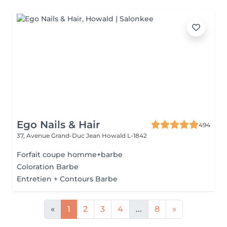
Ego Nails & Hair
494
37, Avenue Grand-Duc Jean
Howald L-1842
Forfait coupe homme+barbe
Coloration Barbe
Entretien + Contours Barbe
«
1
2
3
4
...
8
»