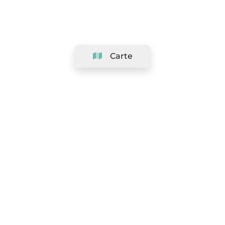
Carte
Société
Support
Équipe
&
Carrières
Référencer votre salon
Légal
Exercer le droit de rétractation