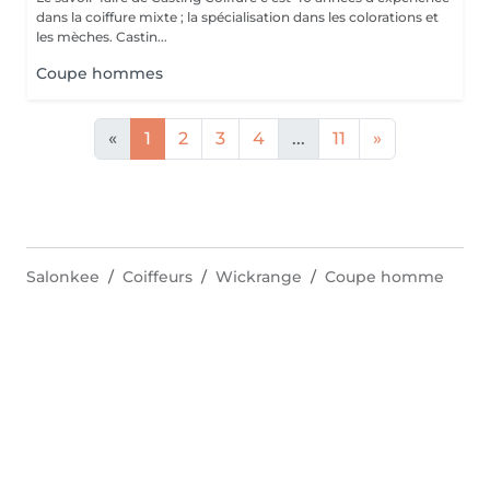
dans la coiffure mixte ; la spécialisation dans les colorations et
les mèches. Castin...
Coupe hommes
«
1
2
3
4
...
11
»
Salonkee
Coiffeurs
Wickrange
Coupe homme