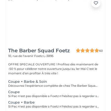
The Barber Squad Foetz
60
10, rue de l'avenir
Foetz L-3895
OFFRE SPECIALE OUVERTURE ! Profitez dès maintenant de
-50 % pour célébrer notre ouverture jusqu'au 1er Mai C'est le
moment d'en profiter À très vite !
Coupe + Barbe & Soin
Découvrez l'expérience complète de chez The Barber Squad ! Shampooing & soins profonds + Coupe complète + Coiffage. Taille de Barbe & Contours à la lame & soins régénérant + Serviette Chaude & Froide + Nettoyage exfoliant du visage + Vapeur + Massage Relaxant + After Shave + Huile à barbe + Hydratation de la peau . Pour que votre expérience chez nous soit optimal , une boisson de votre choix vous est offerte !
Coupe
Si Pac n'est pas disponible a Foetz n'hésitez pas à regarder sur notre planning à Gasperich : https://salonkee.lu/salon/the-barber-squad?lang=fr
Coupe + Barbe
Si Pac n'est pas disponible a Foetz n'hésitez pas à regarder sur notre planning à Gasperich : https://salonkee.lu/salon/the-barber-squad?lang=fr