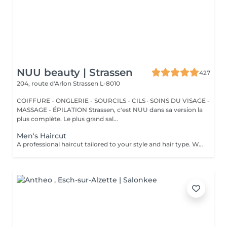
NUU beauty | Strassen
427
204, route d'Arlon
Strassen L-8010
COIFFURE - ONGLERIE - SOURCILS - CILS · SOINS DU VISAGE -
MASSAGE - ÉPILATION Strassen, c'est NUU dans sa version la
plus complète. Le plus grand sal...
Men's Haircut
A professional haircut tailored to your style and hair type. We begin with a short consultation to discuss your expectations, followed by a gentle wash while you relax lying comfortably in our Maletti chair, a precise cut, and a smooth blow-dry. We use Dyson Pro tools that protect your hair from excessive heat and deliver a sleek, polished finish. LaBiosthétique care and styling products provide holistic care for hair and scalp, combining scientific research with carefully selected natural ingredients. All brushes are sanitised with Sibel equipment, which effectively removes hair, product buildup, and impurities while reducing bacteria on the brush surface to maintain high hygiene standards for every client.