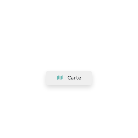
Carte
Société
Support
Équipe
&
Carrières