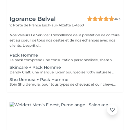
Igorance Belval
473
7, Porte de France
Esch-sur-Alzette L-4360
Nos Valeurs Le Service : L'excellence de la prestation de coiffure
est au coeur de tous nos gestes et de nos échanges avec nos
clients. L'esprit d...
Pack Homme
Le pack comprend une consultation personnalisée, shampooing et conditionneur spécifiques STATEMENT, la coupe IGORANCE (finitions sur cheveux secs ) et les produits de styling STATEMENT * Tarifs à titre indicatifs à confirmer après la consultation personnalisée établit auprès de votre coiffeur/stylist/spécialiste * La direction se réserve le droit d’apporter des modifications pour le bon fonctionnement du salon
Skincare + Pack Homme
Dandy Craft, une marque luxembourgeoise 100% naturelle de soins du visage. Soin du visage, nettoyant à base de jus d'aloe vera et de ginseng, exfoliant à la vitamine C, crème hydratante au beurre de karité. + Pack Homme
Shu Uemura + Pack Homme
Soin Shu Uemura, pour tous types de cheveux et cuir chevelu + Pack Homme