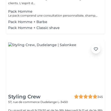
clients. L'esprit d...
Pack Homme
Le pack comprend une consultation personnalisée, shampooing et conditionneur spécifiques REDKEN, la coupe IGORANCE (finitions sur cheveux secs ) et les produits de styling REDKEN * Tarifs à titre indicatifs à confirmer après la consultation personnalisée établit auprès de votre coiffeur/stylist/spécialiste * La direction se réserve le droit d’apporter des modifications pour le bon fonctionnement du salon
Pack Homme + Barbe
Pack Homme + Classic shave
Styling Crew
345
57, rue de commerce
Dudelange L-3450
Du mardi et jeudi 9-12h30 et de 14-18h Mercredi 9-12 et de 14-18h