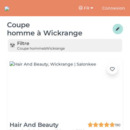
FR
Connexion
Coupe
homme
à
Wickrange
Filtre
Coupe homme
à
Wickrange
Hair And Beauty
190