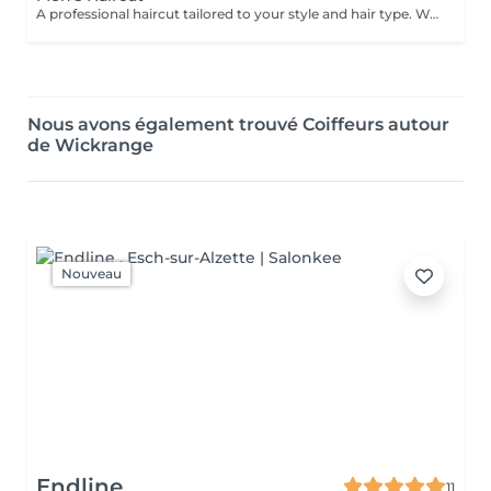
A professional haircut tailored to your style and hair type. We begin with a short consultation to discuss your expectations, followed by a gentle wash while you relax lying comfortably in our Maletti chair, a precise cut, and a smooth blow-dry. We use Dyson Pro tools that protect your hair from excessive heat and deliver a sleek, polished finish. LaBiosthétique care and styling products provide holistic care for hair and scalp, combining scientific research with carefully selected natural ingredients. All brushes are sanitised with Sibel equipment, which effectively removes hair, product buildup, and impurities while reducing bacteria on the brush surface to maintain high hygiene standards for every client.
Nous avons également trouvé Coiffeurs autour
de Wickrange
Nouveau
Endline
11