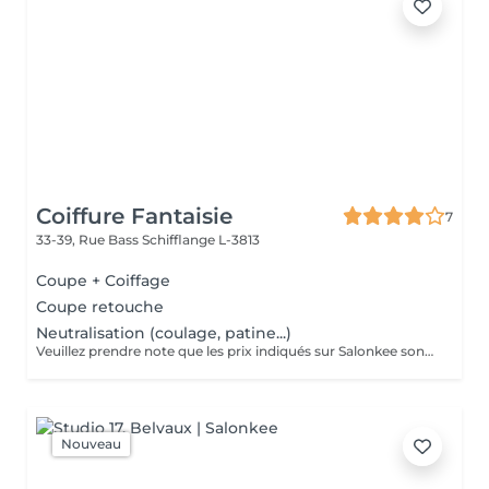
Coiffure Fantaisie
7
33-39, Rue Bass
Schifflange L-3813
Coupe + Coiffage
Coupe retouche
Neutralisation (coulage, patine...)
Veuillez prendre note que les prix indiqués sur Salonkee sont communiqués à titre informatif et s'entendent de base. Ces derniers sont susceptibles de varier selon le diagnostic réalisé à votre arrivée au salon et l'expertise du professionnel à qui vous confiez votre beauté. Dans tous les cas, un devis précis vous sera proposé et toutes réalisations de prestations seront effectuées avec votre accord. Un grand merci d'avance pour votre compréhension. Au plaisir de vous recevoir très vite.
Nouveau