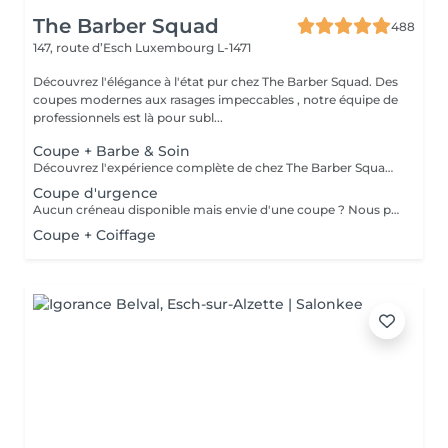
The Barber Squad
488
147, route d’Esch
Luxembourg L-1471
Découvrez l'élégance à l'état pur chez The Barber Squad. Des
coupes modernes aux rasages impeccables , notre équipe de
professionnels est là pour subl...
Coupe + Barbe & Soin
Découvrez l'expérience complète de chez The Barber Squad ! Shampooing & soins profonds + Coupe complète + Coiffage. Taille de Barbe & Contours à la lame & soins régénérant + Serviette Chaude & Froide + Nettoyage exfoliant du visage + Vapeur + Massage Relaxant + After Shave + Huile à barbe + Hydratation de la peau . Pour que votre expérience chez nous soit optimal , une boisson de votre choix vous est offerte !
Coupe d'urgence
Aucun créneau disponible mais envie d'une coupe ? Nous pouvons vous proposer un rendez-vous avant ou après nos horaires, ou durant la pause. Pour cette prestation, merci de contacter directement le shop.
Coupe + Coiffage