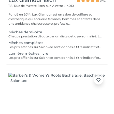
Lux Glamour Esch
342
118, Rue de l'Azette
Esch-sur-Alzette L-4010
Fondé en 2014, Lux Glamour est un salon de coiffure et
d'esthétique qui accueille femmes, hommes et enfants dans
une ambiance chaleureuse et professio...
Mèches demi-tête
Chaque prestation débute par un diagnostic personnalisé. Le tarif final est confirmé en salon selon les besoins de vos cheveux et la technique réalisée.
Mèches complètes
Les prix affichés sur Salonkee sont donnés à titre indicatif et représentent les tarifs de base. Ceux-ci peuvent varier en fonction du diagnostic effectué lors de votre arrivée au salon et de l'expertise du professionnel à qui vous confiez vos soins de beauté. Dans tout les cas, un devis détaillé vous sera proposé et toute prestation sera réalisée avec votre accord.
Lumière mèches livre
Les prix affichés sur Salonkee sont donnés à titre indicatif et représentent les tarifs de base. Ceux-ci peuvent varier en fonction du diagnostic effectué lors de votre arrivée au salon et de l'expertise du professionnel à qui vous confiez vos soins de beauté. Dans tout les cas, un devis détaillé vous sera proposé et toute prestation sera réalisée avec votre accord.