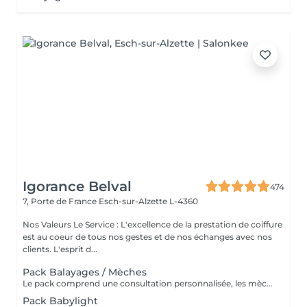
Igorance Belval
474
7, Porte de France
Esch-sur-Alzette L-4360
Nos Valeurs Le Service : L'excellence de la prestation de coiffure
est au coeur de tous nos gestes et de nos échanges avec nos
clients. L'esprit d...
Pack Balayages / Mèches
Le pack comprend une consultation personnalisée, les mèches avec les produits LOREAL PROFESSIONNEL, shampooing et conditionneur spécifiques REDKEN, le séchage et les produits de styling REDKEN Option Coupe : la coupe IGORANCE, ( finition sur cheveux sec), le séchage et les produits de styling REDKEN. * Tarifs à titre indicatifs à confirmer après la consultation personnalisée établit auprès de votre coiffeur/stylist/spécialiste * La direction se réserve le droit d’apporter des modifications pour le bon fonctionnement du salon
Pack Babylight