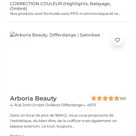
CORRECTION COULEUR (Highlights, Balayage,
Ombré)
Nos produits sont formulés sans PPD ni ammoniaque et renferment des ingrédients d'origine naturelle comme l'aloe vera, le miel, le beurre de karité et la grenade. VEUILLEZ SÉLECTIONNER LE COIFFAGE PAR LA SUITE DE VOTRE RÉSERVATION SVP
Arboria Beauty
393
4, Rue John Ernest Dolibois
Differdange L-4573
Dans un local de plus de 160m2, nous vous proposons de
l'esthétique, du bien-être, de la coiffure mais également un
espace solarium. Le tout, toujours...