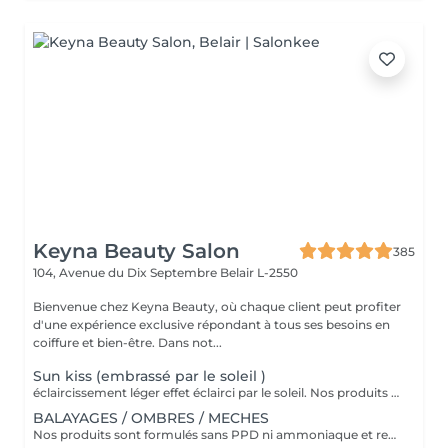
Keyna Beauty Salon
385
104, Avenue du Dix Septembre
Belair L-2550
Bienvenue chez Keyna Beauty, où chaque client peut profiter
d'une expérience exclusive répondant à tous ses besoins en
coiffure et bien-être. Dans not...
Sun kiss (embrassé par le soleil )
éclaircissement léger effet éclairci par le soleil. Nos produits sont formulés sans PPD ni ammoniaque et renferment des ingrédients d'origine naturelle comme l'aloe vera, le miel, le beurre de karité et la grenade. VEUILLEZ SÉLECTIONNER LE COIFFAGE PAR LA SUITE DE VOTRE RÉSERVATION SVP
BALAYAGES / OMBRES / MECHES
Nos produits sont formulés sans PPD ni ammoniaque et renferment des ingrédients d'origine naturelle comme l'aloe vera, le miel, le beurre de karité et la grenade. VEUILLEZ SÉLECTIONNER LE COIFFAGE PAR LA SUITE DE VOTRE RÉSERVATION SVP