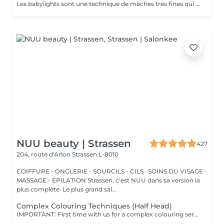
Les babylights sont une technique de mèches très fines qui donne un résultat lumineux. Le pack comprend une consultation personnalisée, des babylights avec les produits LOREAL PROFESSIONNEL, shampooing et conditionneur spécifiques REDKEN, le séchage et les produits de styling REDKEN Option Coupe : la coupe IGORANCE, ( finition sur cheveux sec), le séchage et les produits de styling REDKEN. * Tarifs à titre indicatifs à confirmer après la consultation personnalisée établit auprès de votre coiffeur/stylist/spécialiste * La direction se réserve le droit d’apporter des modifications pour le bon fonctionnement du salon
NUU beauty | Strassen
427
204, route d'Arlon
Strassen L-8010
COIFFURE - ONGLERIE - SOURCILS - CILS · SOINS DU VISAGE -
MASSAGE - ÉPILATION Strassen, c'est NUU dans sa version la
plus complète. Le plus grand sal...
Complex Colouring Techniques (Half Head)
IMPORTANT: First time with us for a complex colouring service? We kindly recommend booking a consultation first, so we can assess your hair condition, discuss your colour goals, and create the best plan for your desired result. Complex Colouring Techniques These are advanced methods like Air Touch, Balayage, Highlights, Mesh, and Shatush that create multi-dimensional, natural-looking colour with soft transitions. Perfect if you want low-maintenance highlights that blend seamlessly and grow out gracefully without harsh lines. Your stylist will recommend the best one during the consultation based on your hair and desired result. All our colouring services use La Biosthétique products. La Biosthétique uses up to 90% of natural ingredients; it prioritises complete 360-degree care, with scalp health at the foundation of beautiful hair. We use Dyson Pro tools that protect your hair from excessive heat and deliver a sleek, polished finish. All brushes are sanitised with Sibel equipment, which effectively removes hair, product buildup, and impurities while reducing bacteria on the brush surface to maintain high hygiene standards for every client. For a more defined final look, a haircut can be added as an add-on. Simple, Moderate, Complex This grading reflects your hair's individual characteristics, such as texture, density, and length and is assessed by your hairdresser at the start of your visit. Not sure which to choose? We recommend booking Complex. The price will be adjusted after your consultation. Note: This is not related to the difficulty of service or timing.