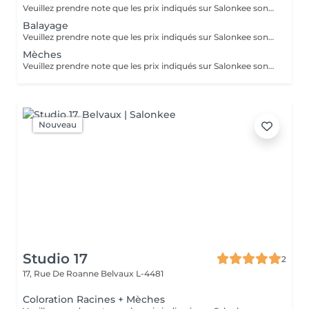
Veuillez prendre note que les prix indiqués sur Salonkee sont communiqués à titre informatif et s'entendent de base. Ces derniers sont susceptibles de varier selon le diagnostic réalisé à votre arrivée au salon et l'expertise du professionnel à qui vous confiez votre beauté. Dans tous les cas, un devis précis vous sera proposé et toutes réalisations de prestations seront effectuées avec votre accord. Un grand merci d'avance pour votre compréhension. Au plaisir de vous recevoir très vite.
Balayage
Veuillez prendre note que les prix indiqués sur Salonkee sont communiqués à titre informatif et s'entendent de base. Ces derniers sont susceptibles de varier selon le diagnostic réalisé à votre arrivée au salon et l'expertise du professionnel à qui vous confiez votre beauté. Dans tous les cas, un devis précis vous sera proposé et toutes réalisations de prestations seront effectuées avec votre accord. Un grand merci d'avance pour votre compréhension. Au plaisir de vous recevoir très vite.
Mèches
Veuillez prendre note que les prix indiqués sur Salonkee sont communiqués à titre informatif et s'entendent de base. Ces derniers sont susceptibles de varier selon le diagnostic réalisé à votre arrivée au salon et l'expertise du professionnel à qui vous confiez votre beauté. Dans tous les cas, un devis précis vous sera proposé et toutes réalisations de prestations seront effectuées avec votre accord. Un grand merci d'avance pour votre compréhension. Au plaisir de vous recevoir très vite.
Nouveau
Studio 17
2
17, Rue De Roanne
Belvaux L-4481
Coloration Racines + Mèches