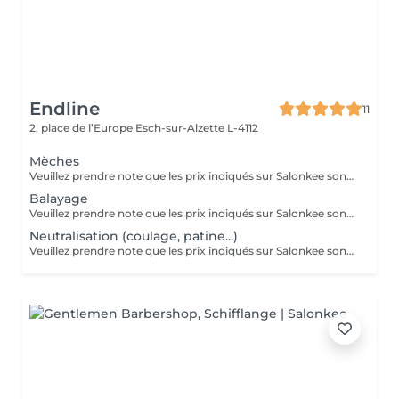
Endline
11
2, place de l’Europe
Esch-sur-Alzette L-4112
Mèches
Veuillez prendre note que les prix indiqués sur Salonkee sont communiqués à titre informatif et s'entendent de base. Ces derniers sont susceptibles de varier selon le diagnostic réalisé à votre arrivée au salon et l'expertise du professionnel à qui vous confiez votre beauté. Dans tous les cas, un devis précis vous sera proposé et toutes réalisations de prestations seront effectuées avec votre accord. Un grand merci d'avance pour votre compréhension. Au plaisir de vous recevoir très vite.
Balayage
Veuillez prendre note que les prix indiqués sur Salonkee sont communiqués à titre informatif et s'entendent de base. Ces derniers sont susceptibles de varier selon le diagnostic réalisé à votre arrivée au salon et l'expertise du professionnel à qui vous confiez votre beauté. Dans tous les cas, un devis précis vous sera proposé et toutes réalisations de prestations seront effectuées avec votre accord. Un grand merci d'avance pour votre compréhension. Au plaisir de vous recevoir très vite.
Neutralisation (coulage, patine...)
Veuillez prendre note que les prix indiqués sur Salonkee sont communiqués à titre informatif et s'entendent de base. Ces derniers sont susceptibles de varier selon le diagnostic réalisé à votre arrivée au salon et l'expertise du professionnel à qui vous confiez votre beauté. Dans tous les cas, un devis précis vous sera proposé et toutes réalisations de prestations seront effectuées avec votre accord. Un grand merci d'avance pour votre compréhension. Au plaisir de vous recevoir très vite.