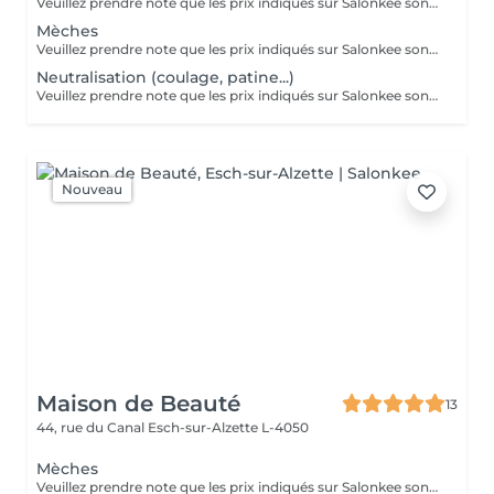
Veuillez prendre note que les prix indiqués sur Salonkee sont communiqués à titre informatif et s'entendent de base. Ces derniers sont susceptibles de varier selon le diagnostic réalisé à votre arrivée au salon et l'expertise du professionnel à qui vous confiez votre beauté. Dans tous les cas, un devis précis vous sera proposé et toutes réalisations de prestations seront effectuées avec votre accord. Un grand merci d'avance pour votre compréhension. Au plaisir de vous recevoir très vite.
Mèches
Veuillez prendre note que les prix indiqués sur Salonkee sont communiqués à titre informatif et s'entendent de base. Ces derniers sont susceptibles de varier selon le diagnostic réalisé à votre arrivée au salon et l'expertise du professionnel à qui vous confiez votre beauté. Dans tous les cas, un devis précis vous sera proposé et toutes réalisations de prestations seront effectuées avec votre accord. Un grand merci d'avance pour votre compréhension. Au plaisir de vous recevoir très vite.
Neutralisation (coulage, patine...)
Veuillez prendre note que les prix indiqués sur Salonkee sont communiqués à titre informatif et s'entendent de base. Ces derniers sont susceptibles de varier selon le diagnostic réalisé à votre arrivée au salon et l'expertise du professionnel à qui vous confiez votre beauté. Dans tous les cas, un devis précis vous sera proposé et toutes réalisations de prestations seront effectuées avec votre accord. Un grand merci d'avance pour votre compréhension. Au plaisir de vous recevoir très vite.
Nouveau
Maison de Beauté
13
44, rue du Canal
Esch-sur-Alzette L-4050
Mèches
Veuillez prendre note que les prix indiqués sur Salonkee sont communiqués à titre informatif et s'entendent de base. Ces derniers sont susceptibles de varier selon le diagnostic réalisé à votre arrivée au salon et l'expertise du professionnel à qui vous confiez votre beauté. Dans tous les cas, un devis précis vous sera proposé et toutes réalisations de prestations seront effectuées avec votre accord. Un grand merci d'avance pour votre compréhension. Au plaisir de vous recevoir très vite.