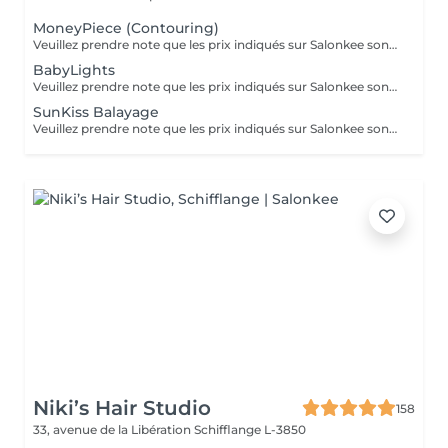
MoneyPiece (Contouring)
Veuillez prendre note que les prix indiqués sur Salonkee sont communiqués à titre informatif et s'entendent de base. Ces derniers sont susceptibles de varier selon le diagnostic réalisé à votre arrivée au salon et l'expertise du professionnel à qui vous confiez votre beauté. Dans tous les cas, un devis précis vous sera proposé et toutes réalisations de prestations seront effectuées avec votre accord.
BabyLights
Veuillez prendre note que les prix indiqués sur Salonkee sont communiqués à titre informatif et s'entendent de base. Ces derniers sont susceptibles de varier selon le diagnostic réalisé à votre arrivée au salon et l'expertise du professionnel à qui vous confiez votre beauté. Dans tous les cas, un devis précis vous sera proposé et toutes réalisations de prestations seront effectuées avec votre accord.
SunKiss Balayage
Veuillez prendre note que les prix indiqués sur Salonkee sont communiqués à titre informatif et s'entendent de base. Ces derniers sont susceptibles de varier selon le diagnostic réalisé à votre arrivée au salon et l'expertise du professionnel à qui vous confiez votre beauté. Dans tous les cas, un devis précis vous sera proposé et toutes réalisations de prestations seront effectuées avec votre accord.
Niki’s Hair Studio
158
33, avenue de la Libération
Schifflange L-3850