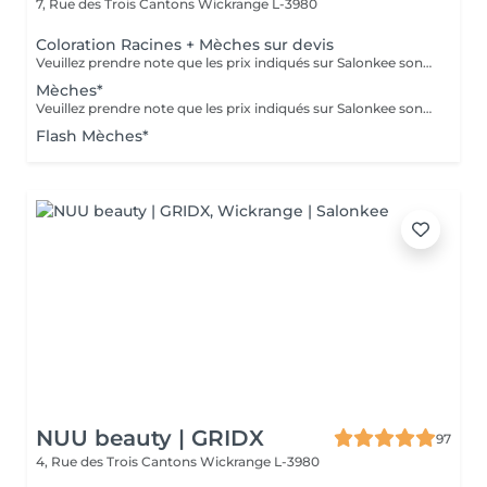
7, Rue des Trois Cantons
Wickrange L-3980
Coloration Racines + Mèches sur devis
Veuillez prendre note que les prix indiqués sur Salonkee sont communiqués à titre informatif et s'entendent de base. Ces derniers sont susceptibles de varier selon le diagnostic réalisé à votre arrivée au salon et l'expertise du professionnel à qui vous confiez votre beauté. Dans tous les cas, un devis précis vous sera proposé et toutes réalisations de prestations seront effectuées avec votre accord. Un grand merci d'avance pour votre compréhension. Au plaisir de vous recevoir très vite.
Mèches*
Veuillez prendre note que les prix indiqués sur Salonkee sont communiqués à titre informatif et s'entendent de base. Ces derniers sont susceptibles de varier selon le diagnostic réalisé à votre arrivée au salon et l'expertise du professionnel à qui vous confiez votre beauté. Dans tous les cas, un devis précis vous sera proposé et toutes réalisations de prestations seront effectuées avec votre accord. Un grand merci d'avance pour votre compréhension. Au plaisir de vous recevoir très vite.
Flash Mèches*
NUU beauty | GRIDX
97
4, Rue des Trois Cantons
Wickrange L-3980