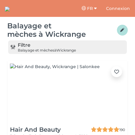
FR
Connexion
Balayage et
mèches
à
Wickrange
Filtre
Balayage et mèches
à
Wickrange
Hair And Beauty
190