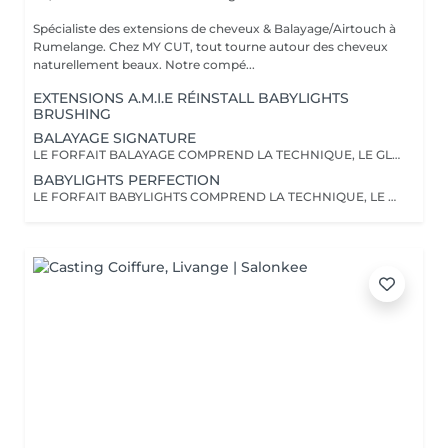
Spécialiste des extensions de cheveux & Balayage/Airtouch à
Rumelange. Chez MY CUT, tout tourne autour des cheveux
naturellement beaux. Notre compé...
EXTENSIONS A.M.I.E RÉINSTALL BABYLIGHTS
BRUSHING
BALAYAGE SIGNATURE
LE FORFAIT BALAYAGE COMPREND LA TECHNIQUE, LE GLOSS, OLAPLEX , UN SOIN, LES PRODUITS DE STYLING AINSI QU'UN BRUSHING/WAVY. LA COUPE N'EST PAS INCLUSE
BABYLIGHTS PERFECTION
LE FORFAIT BABYLIGHTS COMPREND LA TECHNIQUE, LE GLOSS, OLAPLEX , UN SOIN, LES PRODUITS DE STYLING AINSI QU'UN BRUSHING/WAVY. LA COUPE N'EST PAS INCLUSE