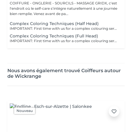
COIFFURE - ONGLERIE - SOURCILS - MASSAGE GRIDX, c'est
l'endroit où le self-care s'intègre naturellement à une journée
bien remplie. Venez avant de pa...
Complex Coloring Techniques (Half Head)
IMPORTANT: First time with us for a complex colouring service? We kindly recommend booking a consultation first, so we can assess your hair condition, discuss your colour goals, and create the best plan for your desired result. Complex Colouring Techniques These are advanced methods like Air Touch, Balayage, Highlights, Mesh, and Shatush that create multi-dimensional, natural-looking colour with soft transitions. Perfect if you want low-maintenance highlights that blend seamlessly and grow out gracefully without harsh lines. Your stylist will recommend the best one during the consultation based on your hair and desired result. All our colouring services use La Biosthétique products. La Biosthétique uses up to 90% of natural ingredients; it prioritises complete 360-degree care, with scalp health at the foundation of beautiful hair. We use Dyson Pro tools that protect your hair from excessive heat and deliver a sleek, polished finish. All brushes are sanitised with Sibel equipment, which effectively removes hair, product buildup, and impurities while reducing bacteria on the brush surface to maintain high hygiene standards for every client. For a more defined final look, a haircut can be added as an add-on. Simple, Moderate, Complex This grading reflects your hair's individual characteristics, such as texture, density, and length and is assessed by your hairdresser at the start of your visit. Not sure which to choose? We recommend booking Complex. The price will be adjusted after your consultation. Note: This is not related to the difficulty of service or timing.
Complex Coloring Techniques (Full Head)
IMPORTANT: First time with us for a complex colouring service? We kindly recommend booking a consultation first, so we can assess your hair condition, discuss your colour goals, and create the best plan for your desired result. Complex Colouring Techniques These are advanced methods like Air Touch, Balayage, Highlights, Mesh, and Shatush that create multi-dimensional, natural-looking colour with soft transitions. Perfect if you want low-maintenance highlights that blend seamlessly and grow out gracefully without harsh lines. Your stylist will recommend the best one during the consultation based on your hair and desired result. All our colouring services use La Biosthétique products. La Biosthétique uses up to 90% of natural ingredients; it prioritises complete 360-degree care, with scalp health at the foundation of beautiful hair. We use Dyson Pro tools that protect your hair from excessive heat and deliver a sleek, polished finish. All brushes are sanitised with Sibel equipment, which effectively removes hair, product buildup, and impurities while reducing bacteria on the brush surface to maintain high hygiene standards for every client. For a more defined final look, a haircut can be added as an add-on. Simple, Moderate, Complex This grading reflects your hair's individual characteristics, such as texture, density, and length and is assessed by your hairdresser at the start of your visit. Not sure which to choose? We recommend booking Complex. The price will be adjusted after your consultation. Note: This is not related to the difficulty of service or timing.
Nous avons également trouvé Coiffeurs autour
de Wickrange
Nouveau