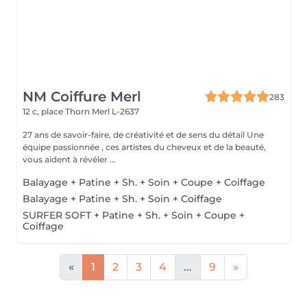
NM Coiffure Merl
283
12 c, place Thorn
Merl L-2637
27 ans de savoir-faire, de créativité et de sens du détail Une
équipe passionnée , ces artistes du cheveux et de la beauté,
vous aident à révéler ...
Balayage + Patine + Sh. + Soin + Coupe + Coiffage
Balayage + Patine + Sh. + Soin + Coiffage
SURFER SOFT + Patine + Sh. + Soin + Coupe +
Coiffage
«
1
2
3
4
...
9
»