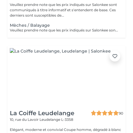
Veuillez prendre note que les prix indiqués sur Salonkee sont
communiqués à titre informatif et s'entendent de base. Ces
derniers sont susceptibles de...
Mèches / Balayage
Veuillez prendre note que les prix indiqués sur Salonkee sont communiqués à titre informatif et s'entendent de base. Ces derniers sont susceptibles de varier selon le diagnostic réalisé à votre arrivée au salon et l'expertise du professionnel à qui vous confiez votre beauté. Dans tous les cas, un devis précis vous sera proposé et toutes réalisations de prestations seront effectuées avec votre accord. Un grand merci d'avance pour votre compréhension. Au plaisir de vous revoir très vite.
La Coiffe Leudelange
90
10, rue du Lavoir
Leudelange L-3358
Elégant, moderne et convivial Coupe homme, dégradé à blanc