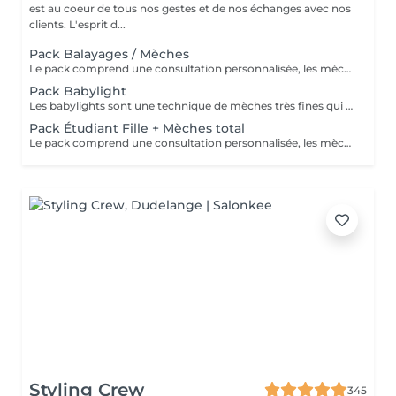
est au coeur de tous nos gestes et de nos échanges avec nos
clients. L'esprit d...
Pack Balayages / Mèches
Le pack comprend une consultation personnalisée, les mèches avec les produits LOREAL PROFESSIONNEL, shampooing et conditionneur spécifiques REDKEN, le séchage et les produits de styling REDKEN Option Coupe : la coupe IGORANCE, ( finition sur cheveux sec), le séchage et les produits de styling REDKEN. * Tarifs à titre indicatifs à confirmer après la consultation personnalisée établit auprès de votre coiffeur/stylist/spécialiste * La direction se réserve le droit d’apporter des modifications pour le bon fonctionnement du salon
Pack Babylight
Les babylights sont une technique de mèches très fines qui donne un résultat lumineux. Le pack comprend une consultation personnalisée, des babylights avec les produits LOREAL PROFESSIONNEL, shampooing et conditionneur spécifiques REDKEN, le séchage et les produits de styling REDKEN Option Coupe : la coupe IGORANCE, ( finition sur cheveux sec), le séchage et les produits de styling REDKEN. * Tarifs à titre indicatifs à confirmer après la consultation personnalisée établit auprès de votre coiffeur/stylist/spécialiste * La direction se réserve le droit d’apporter des modifications pour le bon fonctionnement du salon
Pack Étudiant Fille + Mèches total
Le pack comprend une consultation personnalisée, les mèches avec les produits LOREAL PROFESSIONNEL, shampooing et conditionneur spécifiques REDKEN, la coupe IGORANCE, ( finition sur cheveux sec), le séchage et les produits de styling REDKEN. * Tarifs à titre indicatifs à confirmer après la consultation personnalisée établit auprès de votre coiffeur/stylist/spécialiste * La direction se réserve le droit d’apporter des modifications pour le bon fonctionnement du salon
Styling Crew
345