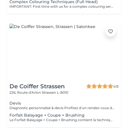
Complex Colouring Techniques (Full Head)
IMPORTANT: First time with us for a complex colouring service? We kindly recommend booking a consultation first, so we can assess your hair condition, discuss your colour goals, and create the best plan for your desired result. Complex Colouring Techniques These are advanced methods like Air Touch, Balayage, Highlights, Mesh, and Shatush that create multi-dimensional, natural-looking colour with soft transitions. Perfect if you want low-maintenance highlights that blend seamlessly and grow out gracefully without harsh lines. Your stylist will recommend the best one during the consultation based on your hair and desired result. All our colouring services use La Biosthétique products. La Biosthétique uses up to 90% of natural ingredients; it prioritises complete 360-degree care, with scalp health at the foundation of beautiful hair. We use Dyson Pro tools that protect your hair from excessive heat and deliver a sleek, polished finish. All brushes are sanitised with Sibel equipment, which effectively removes hair, product buildup, and impurities while reducing bacteria on the brush surface to maintain high hygiene standards for every client. For a more defined final look, a haircut can be added as an add-on. Simple, Moderate, Complex This grading reflects your hair's individual characteristics, such as texture, density, and length and is assessed by your hairdresser at the start of your visit. Not sure which to choose? We recommend booking Complex. The price will be adjusted after your consultation. Note: This is not related to the difficulty of service or timing.
De Coiffer Strassen
413
226, Route d'Arlon
Strassen L-8010
Devis
Diagnostic personnalisé & devis Profitez d'un rendez-vous dédié pour échanger sur votre projet, recevoir des conseils personnalisés et obtenir un devis sur mesure. Le montant du rendez-vous sera déduit lors de la réalisation de votre prestation.
Forfait Balayage + Coupe + Brushing
Le Forfait Balayage + Coupe + Brushing contient la technique Balayage, un coulage (pour donner le bon reflet au Balayage), Olaplex, une Coupe et un Brushing. Dépendant de la quantité de produit utilisée ou de la longueur des cheveux, le prix peut varier. En cas de questions veuillez appeler au +352 26 35 02 89.