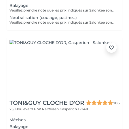
Balayage
Veuillez prendre note que les prix indiqués sur Salonkee sont communiqués à titre informatif et s'entendent de base. Ces derniers sont susceptibles de varier selon le diagnostic réalisé à votre arrivée au salon et l'expertise du professionnel à qui vous confiez votre beauté. Dans tous les cas, un devis précis vous sera proposé et toutes réalisations de prestations seront effectuées avec votre accord. Un grand merci d'avance pour votre compréhension. Au plaisir de vous recevoir très vite.
Neutralisation (coulage, patine...)
Veuillez prendre note que les prix indiqués sur Salonkee sont communiqués à titre informatif et s'entendent de base. Ces derniers sont susceptibles de varier selon le diagnostic réalisé à votre arrivée au salon et l'expertise du professionnel à qui vous confiez votre beauté. Dans tous les cas, un devis précis vous sera proposé et toutes réalisations de prestations seront effectuées avec votre accord. Un grand merci d'avance pour votre compréhension. Au plaisir de vous recevoir très vite.
TONI&GUY CLOCHE D'OR
786
25, Boulevard F.W Raiffeisen
Gasperich L-2411
Mèches
Balayage