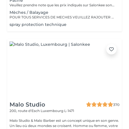
Patine
Veuillez prendre note que les prix indiqués sur Salonkee sont communiqués à titre informatif et s'entendent de base. Ces derniers sont susceptibles de varier selon le diagnostic réalisé à votre arrivée au salon et l'expertise du professionnel à qui vous confiez votre beauté. Dans tous les cas, un devis précis vous sera proposé et toutes réalisations de prestations seront effectuées avec votre accord. Un grand merci d'avance pour votre compréhension. Au plaisir de vous recevoir très vite.
Mèches / Balayage
POUR TOUS SERVICES DE MECHES VEUILLEZ RAJOUTER UN SERVICE PATINE DANS VOTRE PRISE DE RENDEZ-VOUS Les prix indiqués sur Salonkee sont communiqués à titre informatif et s'entendent de base. Ces derniers sont susceptibles de varier selon le diagnostic réalisé à votre arrivée au salon et l'expertise du professionnel à qui vous confiez votre beauté. Dans tous les cas, un devis précis vous sera proposé et toutes réalisations de prestations seront effectuées avec votre accord. Un grand merci d'avance pour votre compréhension. Au plaisir de vous recevoir très vite.
spray protection technique
Malo Studio
370
200, route d'Esch
Luxembourg L-1471
Malo Studio & Malo Barber est un concept unique en son genre.
Un lieu où deux mondes se croisent. Homme ou femme, votre