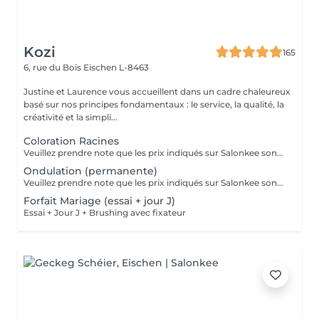
Kozi
165
6, rue du Bois
Eischen L-8463
Justine et Laurence vous accueillent dans un cadre chaleureux
basé sur nos principes fondamentaux : le service, la qualité, la
créativité et la simpli...
Coloration Racines
Veuillez prendre note que les prix indiqués sur Salonkee sont communiqués à titre informatif et s'entendent de base. Ces derniers sont susceptibles de varier selon le diagnostic réalisé à votre arrivée au salon et l'expertise du professionnel à qui vous confiez votre beauté. Dans tous les cas, un devis précis vous sera proposé et toutes réalisations de prestations seront effectuées avec votre accord. Un grand merci d'avance pour votre compréhension. Au plaisir de vous recevoir très vite.
Ondulation (permanente)
Veuillez prendre note que les prix indiqués sur Salonkee sont communiqués à titre informatif et s'entendent de base. Ces derniers sont susceptibles de varier selon le diagnostic réalisé à votre arrivée au salon et l'expertise du professionnel à qui vous confiez votre beauté. Dans tous les cas, un devis précis vous sera proposé et toutes réalisations de prestations seront effectuées avec votre accord. Un grand merci d'avance pour votre compréhension. Au plaisir de vous recevoir très vite.
Forfait Mariage (essai + jour J)
Essai + Jour J + Brushing avec fixateur