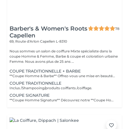
Barber's & Women's Roots
78
Capellen
69, Route d'Arlon
Capellen L-8310
Nous sommes un salon de coiffure Mixte spécialiste dans la
coupe Homme & Femme, Barbe & coupe et coloration urbaine
Femme. Nous avons plus de 25 ans ...
COUPE TRADITIONNELLE + BARBE
**Coupe Homme & Barbe** Offrez-vous une mise en beauté complète avec notre service **Coupe Homme & Barbe**, conçu pour les hommes qui souhaitent un style parfaitement maîtrisé de la tête à la barbe. La prestation débute par une **consultation personnalisée** afin de définir la coupe et la forme de barbe qui mettront le mieux en valeur votre visage. Nos experts réalisent ensuite une **coupe de cheveux précise et structurée**, suivie d'un **travail minutieux de la barbe** : taille, définition des contours et mise en forme pour un rendu propre et harmonieux. Le service se termine par un **coiffage professionnel et une finition barbe soignée** pour un résultat net, élégant et durable. L'alliance parfaite entre coupe et barbe pour un look soigné, moderne et parfaitement équilibré.
COUPE TRADITIONNELLE
Inclus /Shampooing/produits coiffants /coiffage.
COUPE SIGNATURE
**Coupe Homme Signature** Découvrez notre **Coupe Homme Signature**, un service premium pensé pour les hommes qui recherchent plus qu'une simple coupe : une véritable expérience de style. Chaque rendez-vous débute par une **consultation personnalisée** afin d'analyser la forme de votre visage, la nature de vos cheveux et votre style de vie. Nos experts réalisent ensuite une coupe précise et parfaitement structurée, travaillée dans les moindres détails pour un résultat élégant, moderne et durable. La prestation se termine par un **coiffage professionnel avec des produits haut de gamme**, pour sublimer votre coupe et vous offrir une finition impeccable. Un moment de soin et de précision dédié aux hommes exigeants qui souhaitent afficher un style soigné et distingué.