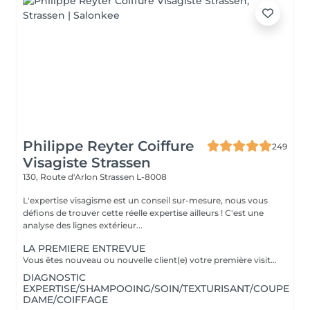
Philippe Reyter Coiffure
249
Visagiste Strassen
130, Route d'Arlon
Strassen L-8008
L'expertise visagisme est un conseil sur-mesure, nous vous
défions de trouver cette réelle expertise ailleurs ! C'est une
analyse des lignes extérieur...
LA PREMIERE ENTREVUE
Vous êtes nouveau ou nouvelle client(e) votre première visite est une Entrevue. (Temps 30 minutes) Cette entrevue ne comprend aucun service de réalisation, il y aura des tests de styles, de communications et du conseils. Nous apprenons à vous connaitre et nous vous conseillons sur tous vos souhaits, afin de préparer notre premier rendez-vous. Cette Entrevue, nous permettra d'avoir une approche afin de comprendre en détail vos désirs et vos envies pour votre futur coupe ou couleur. Nous élaborons ensemble nos différentes méthodes de travail autour d'un thé ou un café pour vous proposer les services adaptés en vous indiquant un devis complet afin de fixer le prochain rendez-vous pour la réalisation.
DIAGNOSTIC
EXPERTISE/SHAMPOOING/SOIN/TEXTURISANT/COUPE
DAME/COIFFAGE