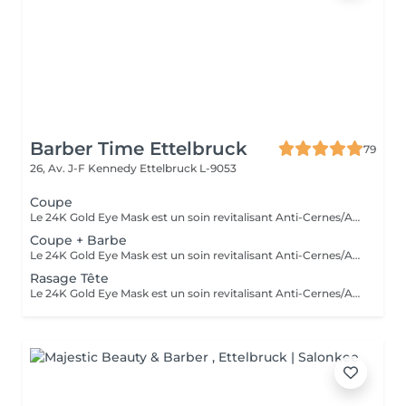
Barber Time Ettelbruck
79
26, Av. J-F Kennedy
Ettelbruck L-9053
Coupe
Le 24K Gold Eye Mask est un soin revitalisant Anti-Cernes/Anti-Rides composé de Collagène Végétal haute densité, Aloe Vera, Huile de pépins de raisin, Peptides d'avoine, Vitamine A, Acid Hyaluronic et Poudre d'or 24 carats
Coupe + Barbe
Le 24K Gold Eye Mask est un soin revitalisant Anti-Cernes/Anti-Rides composé de Collagène Végétal haute densité, Aloe Vera, Huile de pépins de raisin, Peptides d'avoine, Vitamine A, Acid Hyaluronic et Poudre d'or 24 carats
Rasage Tête
Le 24K Gold Eye Mask est un soin revitalisant Anti-Cernes/Anti-Rides composé de Collagène Végétal haute densité, Aloe Vera, Huile de pépins de raisin, Peptides d'avoine, Vitamine A, Acid Hyaluronic et Poudre d'or 24 carats