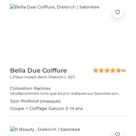
Bella Due Coiffure
85
1, Place Joseph Bech
Diekirch L-9211
Coloration Racines
Veuillez prendre note que les prix indiqués sur Salonkee sont communiqués à titre informatif et s'entendent de base. Ces derniers sont susceptibles de varier selon le diagnostic réalisé à votre arrivée au salon et l'expertise du professionnel à qui vous confiez votre beauté. Dans tous les cas, un devis précis vous sera proposé et toutes réalisations de prestations seront effectuées avec votre accord. Un grand merci d'avance pour votre compréhension. Au plaisir de vous recevoir très vite.
Soin Profond (masque)
Coupe + Coiffage Garçon 0-14 ans