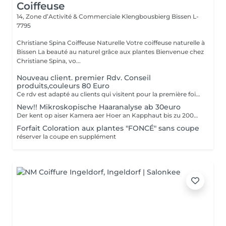
Coiffeuse
14, Zone d’Activité & Commerciale Klengbousbierg
Bissen L-
7795
Christiane Spina Coiffeuse Naturelle Votre coiffeuse naturelle à
Bissen La beauté au naturel grâce aux plantes Bienvenue chez
Christiane Spina, vo...
Nouveau client. premier Rdv. Conseil
produits,couleurs 80 Euro
Ce rdv est adapté au clients qui visitent pour la première fois notre salon. Ce conseil contient l'explication des produits adaptés au besoin de vos cheveux et vos problèmes. En plus on vous explique la coloration aux plantes inclus ses grandes avantages pour vos cheveux et cuir chevelur. Comment on quitte la coloration chemique en coloration aux plantes? Ce jour même on peut pas réaliser une coloration naturelle, il faut un temps d'adaption de quelques jours. N'hésiter pas à nous cantacter pour plus informations. Avec notre concept on vous garantis d'avoir vos cheveux brillants et de bonne santé sans chute de cheveux.
New!! Mikroskopische Haaranalyse ab 30euro
Der kent op aiser Kamera aer Hoer an Kapphaut bis zu 200mol vergréissert gesin. Als forméierten Hoer Coach, kann ech Hoerausfall, Schuppen, Hoersplizz, Ekzemen etc diagnostizéiren. Durch meng 40 Joer lang Erfahrung als Coiffeuse, kann ech Iech helelfen aer Problemer ze léisen.
Forfait Coloration aux plantes "FONCÉ" sans coupe
réserver la coupe en supplément