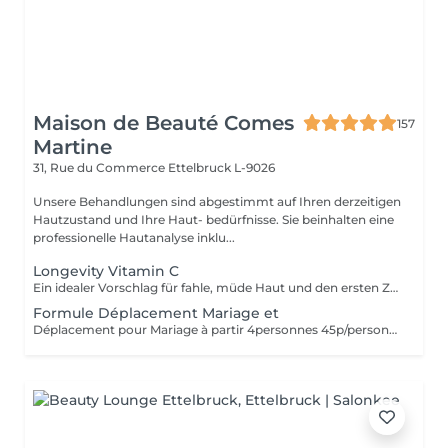
Maison de Beauté Comes
157
Martine
31, Rue du Commerce
Ettelbruck L-9026
Unsere Behandlungen sind abgestimmt auf Ihren derzeitigen
Hautzustand und Ihre Haut- bedürfnisse. Sie beinhalten eine
professionelle Hautanalyse inklu...
Longevity Vitamin C
Ein idealer Vorschlag für fahle, müde Haut und den ersten Zeichen der Zeit. Dank einer gründlichen Reinigung, einer innovativen aufhellenden Maske mit Longevity Complex, rosa Tonerde und einer hohen Konzentration Vitamin C erhält die Haut neue Vitalität und einen strahlenden, leuchtenden Teint. Speziellle Hautdehnungs- und Massagetechniken sorgen für einen sofortigen Straffungs - Effekt.
Formule Déplacement Mariage et
Déplacement pour Mariage à partir 4personnes 45p/personne