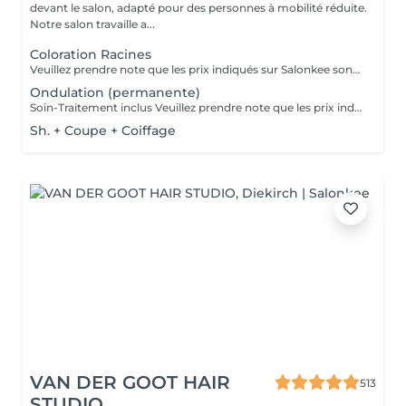
devant le salon, adapté pour des personnes à mobilité réduite.
Notre salon travaille a...
Coloration Racines
Veuillez prendre note que les prix indiqués sur Salonkee sont communiqués à titre informatif et s'entendent de base. Ces derniers sont susceptibles de varier selon le diagnostic réalisé à votre arrivée au salon et l'expertise du professionnel à qui vous confiez votre beauté. Dans tous les cas, un devis précis vous sera proposé et toutes réalisations de prestations seront effectuées avec votre accord. Un grand merci d'avance pour votre compréhension. Au plaisir de vous recevoir très vite.
Ondulation (permanente)
Soin-Traitement inclus Veuillez prendre note que les prix indiqués sur Salonkee sont communiqués à titre informatif et s'entendent de base. Ces derniers sont susceptibles de varier selon le diagnostic réalisé à votre arrivée au salon et l'expertise du professionnel à qui vous confiez votre beauté. Dans tous les cas, un devis précis vous sera proposé et toutes réalisations de prestations seront effectuées avec votre accord. Un grand merci d'avance pour votre compréhension. Au plaisir de vous recevoir très vite.
Sh. + Coupe + Coiffage
VAN DER GOOT HAIR
513
STUDIO