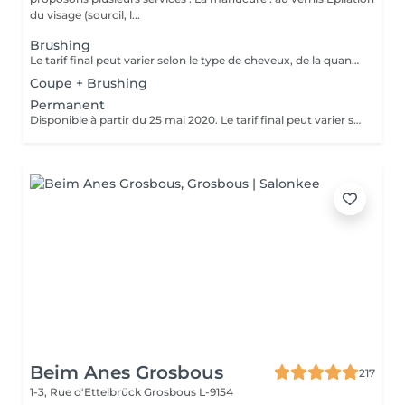
du visage (sourcil, l...
Brushing
Le tarif final peut varier selon le type de cheveux, de la quantité de produit utilisée et de la création finalement réalisée. Un grand merci d'avance pour votre compréhension Au plaisir de vous revoir très vite ;)
Coupe + Brushing
Permanent
Disponible à partir du 25 mai 2020. Le tarif final peut varier selon le type de cheveux, de la quantité de produit utilisée et de la création finalement réalisée.
Beim Anes Grosbous
217
1-3, Rue d'Ettelbrück
Grosbous L-9154