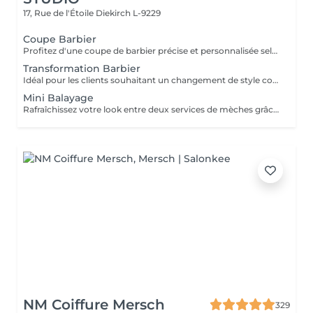
17, Rue de l'Étoile
Diekirch L-9229
Coupe Barbier
Profitez d'une coupe de barbier précise et personnalisée selon votre style. Des dégradés nets aux coupes classiques, chaque détail est travaillé avec précision pour un résultat propre et élégant. La coupe est finalisée par un styling professionnel afin de garantir une coiffure nette et facile à entretenir.
Transformation Barbier
Idéal pour les clients souhaitant un changement de style complet, notamment lors du passage de cheveux longs à une coupe plus courte et structurée. Votre barbier prendra le temps de vous conseiller afin de créer une coupe adaptée à votre visage et vous guidera sur la manière de coiffer et d'entretenir votre nouveau look au quotidien.
Mini Balayage
Rafraîchissez votre look entre deux services de mèches grâce à un contouring qui illumine le visage. Idéal pour les occasions spéciales ou lorsque vous souhaitez apporter plus de lumière à vos cheveux sans réserver un service de mèches complet. Le gloss et la patine sont inclus pour un résultat lumineux et parfaitement harmonieux.
NM Coiffure Mersch
329