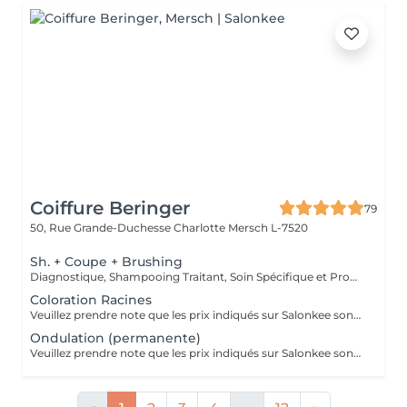
Coiffure Beringer
79
50, Rue Grande-Duchesse Charlotte
Mersch L-7520
Sh. + Coupe + Brushing
Diagnostique, Shampooing Traitant, Soin Spécifique et Produits Coiffants inclus
Coloration Racines
Veuillez prendre note que les prix indiqués sur Salonkee sont communiqués à titre informatif et s'entendent de base. Ces derniers sont susceptibles de varier selon le diagnostic réalisé à votre arrivée au salon et l'expertise du professionnel à qui vous confiez votre beauté. Dans tous les cas, un devis précis vous sera proposé et toutes réalisations de prestations seront effectuées avec votre accord. Un grand merci d'avance pour votre compréhension. Au plaisir de vous recevoir très vite.
Ondulation (permanente)
Veuillez prendre note que les prix indiqués sur Salonkee sont communiqués à titre informatif et s'entendent de base. Ces derniers sont susceptibles de varier selon le diagnostic réalisé à votre arrivée au salon et l'expertise du professionnel à qui vous confiez votre beauté. Dans tous les cas, un devis précis vous sera proposé et toutes réalisations de prestations seront effectuées avec votre accord. Un grand merci d'avance pour votre compréhension. Au plaisir de vous recevoir très vite.