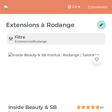
FR
Connexion
Extensions
à
Rodange
Filtre
Extensions
à
Rodange
Inside Beauty & SB
60