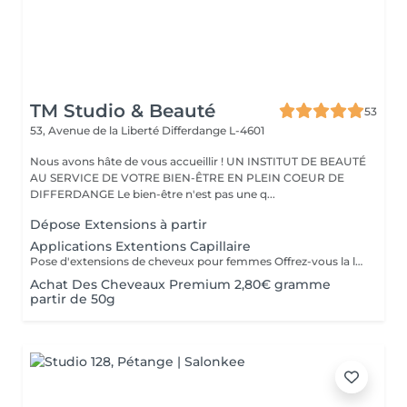
TM Studio & Beauté
53
53, Avenue de la Liberté
Differdange L-4601
Nous avons hâte de vous accueillir ! UN INSTITUT DE BEAUTÉ
AU SERVICE DE VOTRE BIEN-ÊTRE EN PLEIN COEUR DE
DIFFERDANGE Le bien-être n'est pas une q...
Dépose Extensions à partir
Applications Extentions Capillaire
Pose d'extensions de cheveux pour femmes Offrez-vous la longueur et la densité dont vous avez toujours rêvé grâce à notre expertise en extensions capillaires. Notre protocole complet comprend : La consultation experte : Analyse de vos cheveux et choix de la méthode la plus adaptée. Le diagnostic couleur : Sélection de la nuance parfaite pour une transition invisible. La pose sur-mesure : Fixation précise des mèches en respectant la santé de votre cuir chevelu. La coupe de finition et le coiffage : Dégradé pour fondre les extensions et brushing ou waves pour un mouvement naturel.
Achat Des Cheveaux Premium 2,80€ gramme
partir de 50g