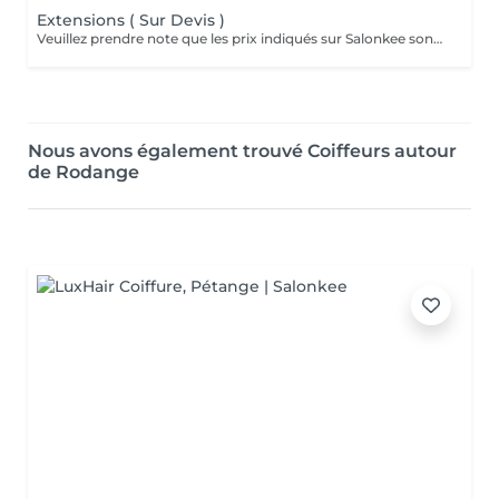
Extensions ( Sur Devis )
Veuillez prendre note que les prix indiqués sur Salonkee sont communiqués à titre informatif et s'entendent de base. Ces derniers sont susceptibles de varier selon le diagnostic réalisé à votre arrivée au salon et l'expertise du professionnel à qui vous confiez votre beauté. Dans tous les cas, un devis précis vous sera proposé et toutes réalisations de prestations seront effectuées avec votre accord. Un grand merci d'avance pour votre compréhension. Au plaisir de vous revoir très vite.
Nous avons également trouvé Coiffeurs autour
de Rodange