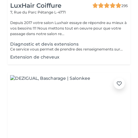
LuxHair Coiffure
295
7, Rue du Parc
Pétange L-4771
Depuis 2017 votre salon Luxhair essaye de répondre au mieux à
vos besoins !!!! Nous mettons tout en oeuvre pour que votre
passage dans notre salon re...
Diagnostic et devis extensions
Ce service vous permet de prendre des renseignements sur une pose d'extension de cheveux ( devis,quantité de mèches,temps à prévoir) Le prix de ce service vous sera déduit si vous décidez de réaliser votre pose d'extensions.
Extension de cheveux