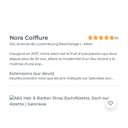
Nora Coiffure
62
124, Avenue de Luxembourg
Bascharage L-4940
Inauguré en 2017, notre salon est le fruit d'une passion qui dure
depuis plus de 30 ans, alliant la modernité d'un lieu récent à la
maîtrise d'une exp...
Extensions (sur devis)
Veuillez prendre note que les prix indiqués sur Salonkee sont communiqués à titre informatif et s'entendent de base. Ces derniers sont susceptibles de varier selon le diagnostic réalisé à votre arrivée au salon et l'expertise du professionnel à qui vous confiez votre beauté. Dans tous les cas, un devis précis vous sera proposé et toutes réalisations de prestations seront effectuées avec votre accord. Un grand merci d'avance pour votre compréhension. Au plaisir de vous revoir très vite.