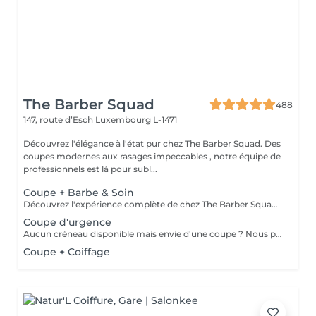
The Barber Squad
488
147, route d’Esch
Luxembourg L-1471
Découvrez l'élégance à l'état pur chez The Barber Squad. Des
coupes modernes aux rasages impeccables , notre équipe de
professionnels est là pour subl...
Coupe + Barbe & Soin
Découvrez l'expérience complète de chez The Barber Squad ! Shampooing & soins profonds + Coupe complète + Coiffage. Taille de Barbe & Contours à la lame & soins régénérant + Serviette Chaude & Froide + Nettoyage exfoliant du visage + Vapeur + Massage Relaxant + After Shave + Huile à barbe + Hydratation de la peau . Pour que votre expérience chez nous soit optimal , une boisson de votre choix vous est offerte !
Coupe d'urgence
Aucun créneau disponible mais envie d'une coupe ? Nous pouvons vous proposer un rendez-vous avant ou après nos horaires, ou durant la pause. Pour cette prestation, merci de contacter directement le shop.
Coupe + Coiffage