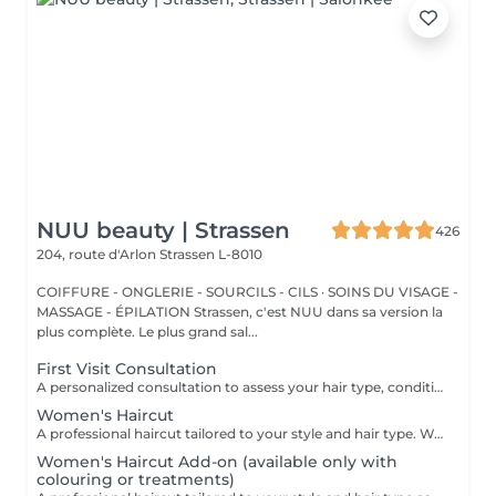
NUU beauty | Strassen
426
204, route d'Arlon
Strassen L-8010
COIFFURE - ONGLERIE - SOURCILS - CILS · SOINS DU VISAGE -
MASSAGE - ÉPILATION Strassen, c'est NUU dans sa version la
plus complète. Le plus grand sal...
First Visit Consultation
A personalized consultation to assess your hair type, condition, and goals helping us recommend the perfect treatments, color, or cut to suit your style and lifestyle.
Women's Haircut
A professional haircut tailored to your style and hair type. We begin with a short consultation to discuss your expectations, followed by a gentle wash while you relax lying comfortably in our Maletti chair, a precise cut, and a smooth blow-dry. We use Dyson Pro tools that protect your hair from excessive heat and deliver a sleek, polished finish. LaBiosthétique care and styling products provide holistic care for hair and scalp, combining scientific research with carefully selected natural ingredients. All brushes are sanitised with Sibel equipment, which effectively removes hair, product buildup, and impurities while reducing bacteria on the brush surface to maintain high hygiene standards for every client. For a more defined final look, styling can be added as an add-on. Simple, Moderate, Complex This grading reflects your hair's individual characteristics, such as texture, density, and length and is assessed by your hairdresser at the start of your visit. Not sure which to choose? We recommend booking Complex. The price will be adjusted after your consultation. Note: This is not related to the difficulty of haircuts or timing.
Women's Haircut Add-on (available only with
colouring or treatments)