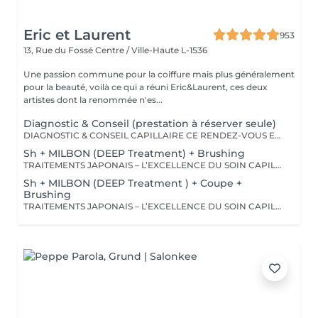
Eric et Laurent
953
13, Rue du Fossé
Centre / Ville-Haute L-1536
Une passion commune pour la coiffure mais plus généralement
pour la beauté, voilà ce qui a réuni Eric&Laurent, ces deux
artistes dont la renommée n'es...
Diagnostic & Conseil (prestation à réserver seule)
DIAGNOSTIC & CONSEIL CAPILLAIRE CE RENDEZ-VOUS EST EXCLUSIVEMENT RÉSERVÉ À UNE PREMIÈRE RENCONTRE AVEC NOTRE EXPERT CAPILLAIRE AFIN DE RÉALISER UN DIAGNOSTIC PERSONNALISÉ DE VOS CHEVEUX ET DE VOTRE CUIR CHEVELU. CETTE CONSULTATION DOIT ÊTRE RÉSERVÉE SEULE ET NE PEUT ÊTRE ASSOCIÉE À AUCUNE AUTRE PRESTATION OU RÉSERVATION. À L'ISSUE DE CET ÉCHANGE, UN ACCOMPAGNEMENT ET DES RECOMMANDATIONS ADAPTÉS À VOS BESOINS POURRONT VOUS ÊTRE PROPOSÉS. Diagnostic & Conseil Capillaire Prenez un moment privilégié pour échanger autour de vos cheveux, de vos envies et de vos habitudes. Lors de ce rendez-vous, nous réalisons un diagnostic personnalisé du cuir chevelu et de la fibre capillaire, nous vous orientons vers les coupes, couleurs et traitements les plus adaptés à votre image, à votre routine et à la beauté naturelle de vos cheveux. Nous vous apportons également des conseils personnalisés sur l'entretien à la maison ainsi que sur les produits les plus adaptés à vos besoins pour prolonger les résultats et préserver la beauté de vos cheveux au quotidien. Ce moment permet aussi de répondre à toutes vos questions et de construire ensemble un résultat entièrement sur mesure.
Sh + MILBON (DEEP Treatment) + Brushing
TRAITEMENTS JAPONAIS – L’EXCELLENCE DU SOIN CAPILLAIRE Découvrez un univers de soins capillaires japonais haut de gamme, reconnus pour leur technologie avancée et leurs résultats exceptionnels. Des traitements sur-mesure conçus pour répondre aux besoins spécifiques de chaque chevelure : hydratation, réparation, discipline, cuir chevelu ou nutrition . Chaque traitement agit au cœur de la fibre capillaire pour révéler des cheveux visiblement plus sains, brillants et soyeux. -Nos différentes lignes de traitements : SMOOTH (Collagène) Pour les cheveux emmêlés, ternes ou difficiles à coiffer. • Démêle instantanément • Lisse la fibre capillaire • Apporte douceur et brillance • Toucher léger et soyeux REPAIR (CMADK / Kératine) Pour les cheveux sensibilisés, cassants ou très abîmés. • Répare intensément • Renforce la structure interne du cheveu • Reconstruit la fibre en profondeur • Redonne force et élasticité ANTI-FRIZZ (Céramides / 18-MEA) Pour les cheveux indisciplinés, sensibilisés à l’humidité. • Contrôle les frisottis • Réduit le volume excessif • Protège de l’humidité • Facilite le coiffage • Apporte souplesse et brillance SCALP (Hyaluron / Agents Purifiants) Pour rééquilibrer et purifier le cuir chevelu. Idéal en cas de démangeaisons, pellicules, sécheresse ou excès de sébum. • Apaise le cuir chevelu • Purifie en douceur • Rééquilibre la barrière protectrice naturelle • Favorise un environnement sain pour la pousse Veuillez noter : les tarifs peuvent varier selon la longueur des cheveux, la quantité de produit nécessaire et la complexité de la prestation. Supplément possible à partir de +15€. Pour toute demande spécifique, merci de nous contacter.
Sh + MILBON (DEEP Treatment ) + Coupe +
Brushing
TRAITEMENTS JAPONAIS – L’EXCELLENCE DU SOIN CAPILLAIRE Découvrez un univers de soins capillaires japonais haut de gamme, reconnus pour leur technologie avancée et leurs résultats exceptionnels. Des traitements sur-mesure conçus pour répondre aux besoins spécifiques de chaque chevelure : hydratation, réparation, discipline, cuir chevelu ou nutrition . Chaque traitement agit au cœur de la fibre capillaire pour révéler des cheveux visiblement plus sains, brillants et soyeux. -Nos différentes lignes de traitements : SMOOTH (Collagène) Pour les cheveux emmêlés, ternes ou difficiles à coiffer. • Démêle instantanément • Lisse la fibre capillaire • Apporte douceur et brillance • Toucher léger et soyeux REPAIR (CMADK / Kératine) Pour les cheveux sensibilisés, cassants ou très abîmés. • Répare intensément • Renforce la structure interne du cheveu • Reconstruit la fibre en profondeur • Redonne force et élasticité ANTI-FRIZZ (Céramides / 18-MEA) Pour les cheveux indisciplinés, sensibilisés à l’humidité. • Contrôle les frisottis • Réduit le volume excessif • Protège de l’humidité • Facilite le coiffage • Apporte souplesse et brillance SCALP (Hyaluron / Agents Purifiants) Pour rééquilibrer et purifier le cuir chevelu. Idéal en cas de démangeaisons, pellicules, sécheresse ou excès de sébum. • Apaise le cuir chevelu • Purifie en douceur • Rééquilibre la barrière protectrice naturelle • Favorise un environnement sain pour la pousse Veuillez noter : les tarifs peuvent varier selon la longueur des cheveux, la quantité de produit nécessaire et la complexité de la prestation. Supplément possible à partir de +15€. Pour toute demande spécifique, merci de nous contacter.