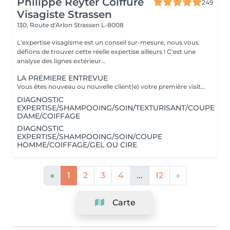
Philippe Reyter Coiffure
249
Visagiste Strassen
130, Route d'Arlon
Strassen L-8008
L'expertise visagisme est un conseil sur-mesure, nous vous
défions de trouver cette réelle expertise ailleurs ! C'est une
analyse des lignes extérieur...
LA PREMIERE ENTREVUE
Vous êtes nouveau ou nouvelle client(e) votre première visite est une Entrevue. (Temps 30 minutes) Cette entrevue ne comprend aucun service de réalisation, il y aura des tests de styles, de communications et du conseils. Nous apprenons à vous connaitre et nous vous conseillons sur tous vos souhaits, afin de préparer notre premier rendez-vous. Cette Entrevue, nous permettra d'avoir une approche afin de comprendre en détail vos désirs et vos envies pour votre futur coupe ou couleur. Nous élaborons ensemble nos différentes méthodes de travail autour d'un thé ou un café pour vous proposer les services adaptés en vous indiquant un devis complet afin de fixer le prochain rendez-vous pour la réalisation.
DIAGNOSTIC
EXPERTISE/SHAMPOOING/SOIN/TEXTURISANT/COUPE
DAME/COIFFAGE
DIAGNOSTIC
EXPERTISE/SHAMPOOING/SOIN/COUPE
HOMME/COIFFAGE/GEL OU CIRE
«
1
2
3
4
...
12
»
Carte