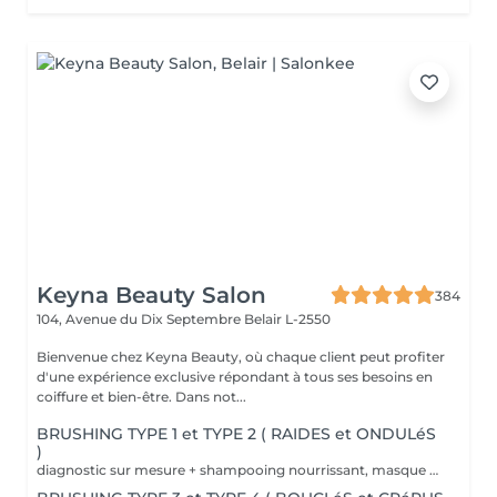
Keyna Beauty Salon
384
104, Avenue du Dix Septembre
Belair L-2550
Bienvenue chez Keyna Beauty, où chaque client peut profiter
d'une expérience exclusive répondant à tous ses besoins en
coiffure et bien-être. Dans not...
BRUSHING TYPE 1 et TYPE 2 ( RAIDES et ONDULéS
)
diagnostic sur mesure + shampooing nourrissant, masque hydratant ,coiffage sérum et fixation finale. Important: cheveux sans tresse ni noeuds à l'arrivée; tout noeuds ou tressage entraîne l'annulation et 50% de la prestation est retenu. Toute arrivée retardée de 15-30 minutes ou plus entraînera l'annulation automatique du rendez-vous.