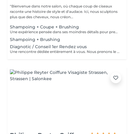
"Bienvenue dans notre salon, où chaque coup de ciseaux
raconte une histoire de style et d'audace. Ici, nous sculptons
plus que des cheveux, nous créon...
Shampoing + Coupe + Brushing
Une expérience pensée dans ses moindres détails pour prendre soin de vous comme il se doit. Nous commençons par un shampoing d'exception, sélectionné avec soin selon la nature et les besoins de votre chevelure, agrémenté d'un massage enveloppant du cuir chevelu pour une détente absolue. Vient ensuite la coupe, précédée d'un diagnostic personnalisé pour cerner vos envies et sublimer votre style. Chaque geste est maîtrisé, chaque détail soigné. Pour finir, un brushing raffiné vient parachever le résultat lisse et soyeux, volumisé ou subtilement ondulé, selon vos désirs. Vous repartez avec une chevelure magnifiée et un éclat qui se remarque.
Shampoing + Brushing
Diagnotic / Conseil 1er Rendez vous
Une rencontre dédiée entièrement à vous. Nous prenons le temps d'analyser votre chevelure, de comprendre vos habitudes et d'échanger sur vos envies pour définir ensemble la routine et le style qui vous correspondent vraiment. Un moment privilégié pour poser les bases d'un suivi sur mesure.