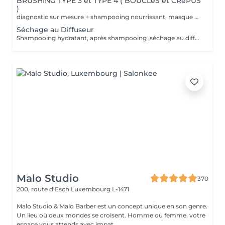
BRUSHING TYPE 3 et TYPE 4 ( BOUCLéS et CRéPUS
)
diagnostic sur mesure + shampooing nourrissant, masque hydratant ,coiffage sérum et fixation finale. Important: cheveux sans tresse ni noeuds à l'arrivée; tout noeuds ou tressage entraîne l'annulation et 50% de la prestation est retenu. Toute arrivée retardée de 15-30 minutes ou plus entraînera l'annulation automatique du rendez-vous.
Séchage au Diffuseur
Shampooing hydratant, après shampooing ,séchage au diffuseur sérum et fixation finale. Important: cheveux sans tresse ni nud à l'arrivée; tout nud ou tressage entraîne l'annulation et 50% de la prestation est retenu. Toute arrivée retardée de 15-30 minutes ou plus entraînera l'annulation automatique du rendez-vous.
Malo Studio
370
200, route d'Esch
Luxembourg L-1471
Malo Studio & Malo Barber est un concept unique en son genre.
Un lieu où deux mondes se croisent. Homme ou femme, votre
espace vous attends avec impat...