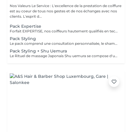
Nos Valeurs Le Service : L'excellence de la prestation de coiffure
est au coeur de tous nos gestes et de nos échanges avec nos
clients. L'esprit d...
Pack Expertise
Forfait EXPERTISE, nos coiffeurs hautement qualifiés en technique anglo-saxonne, en formation continu et diplômés d’une académie anglaise à Paris. Vous offre une séance d’une heure avec votre coach en suivi beauté. Ce pack inclus : 1 h de prestation Un diagnostique personnalisé Shampoing spécifique Haircare Conditioner spécifique Produit de coiffage Coupe Styling Produit de finition
Pack Styling
Le pack comprend une consultation personnalisée, le shampooing et le conditionneur spécifiques REDKEN , le séchage et les produits de styling REDKEN * Tarifs à titre indicatifs à confirmer après la consultation personnalisée établit auprès de votre coiffeur/stylist/spécialiste * La direction se réserve le droit d’apporter des modifications pour le bon fonctionnement du salon
Pack Styling + Shu Uemura
Le Rituel de massage Japonais Shu uemura se compose d'un shampooing et d'un soin d'une durée de 30 minutes pour une relaxation une une réparation intense du cheveu et ensuite le pack styling