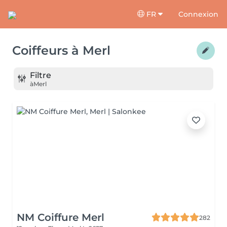
FR
Connexion
Coiffeurs
à
Merl
Filtre
à
Merl
NM Coiffure Merl
282