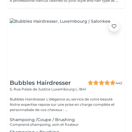
A professional haircut tailored to your style and hair type as an add-on to colouring or treatments. We begin with a short consultation to discuss your expectations, followed by a gentle wash while you relax lying comfortably in our Maletti chair, a precise cut, and a smooth blow-dry. We use Dyson Pro tools that protect your hair from excessive heat and deliver a sleek, polished finish. LaBiosthétique care and styling products provide holistic care for hair and scalp, combining scientific research with carefully selected natural ingredients. All brushes are sanitised with Sibel equipment, which effectively removes hair, product buildup, and impurities while reducing bacteria on the brush surface to maintain high hygiene standards for every client. For a more defined final look, styling can be added as an add-on. Simple, Moderate, Complex This grading reflects your hair's individual characteristics, such as texture, density, and length and is assessed by your hairdresser at the start of your visit. Not sure which to choose? We recommend booking Complex. The price will be adjusted after your consultation. Note: This is not related to the difficulty of haircuts or timing.
Bubbles Hairdresser
442
5, Rue Palais de Justice
Luxembourg L-1841
Bubbles Hairdresser L'élégance au service de votre beauté
Notre expertise repose sur une prise en charge complète et
personnalisée de vos cheveux : ...
Shampoing /Coupe / Brushing
Comprend shampoing, soin et fixateur